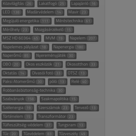
Közvilágítás
Lakatfogó
Lapajánló
26
25
16
LED
Madárvédelem
Mavir
138
14
23
Megújuló energetika
Méréstechnika
111
61
Mérőhely
Mozgásérzékelő
23
15
MSZ HD 60364
MVM
Napelem
45
19
207
Napelemes pályázat
Napenergia
18
180
Naperőmű
Nyereményjáték
85
30
OBO
Okos eszközök
Okosotthon
20
21
33
Oktatás
Olvasói fotó
OTSZ
14
33
13
Paksi Atomerőmű
póló
Relé
30
13
40
Robbanásbiztonság-technika
30
Szabványok
Szakmapolitika
158
15
Szélenergia
Szerszámok
Tervező
19
23
13
Történelem
Transzformátor
15
23
Túlfeszültség-védelem
Tungsram
37
13
Tűz
Tűzvédelem
Tűzveszély
20
83
49