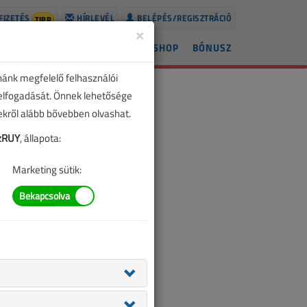
FIZETÉS
HÍRLEVÉL
BELÉPÉS/REGISZTRÁCIÓ
TIPP
×
ÍREK
LAPSZÁMOK
BLOG
SHOP
BÓNUSZ
nánk megfelelő felhasználói
 elfogadását. Önnek lehetősége
zekről alább bővebben olvashat.
zRUY
, állapota:
Marketing sütik: