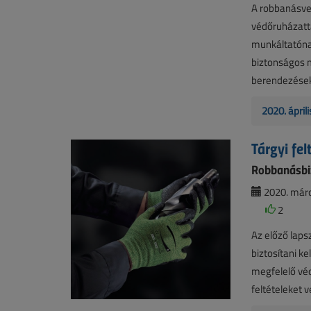
A robbanásve
védőruházattal
munkáltatóna
biztonságos 
berendezésekr
2020. ápril
Tárgyi fel
Robbanásbi
2020. márc
2
Az előző laps
biztosítani k
megfelelő véd
feltételeket 