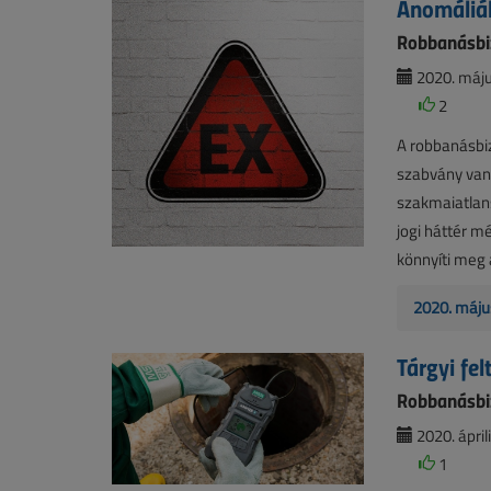
Anomáliák
Robbanásbiz
2020. máju
2
A robbanásbiz
szabvány van
szakmaiatlan
jogi háttér m
könnyíti meg 
2020. máju
Tárgyi felt
Robbanásbiz
2020. áprili
1