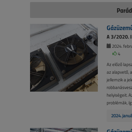
Parádi
Gázüzemű
A 3/2020. I.
2024. febru
4
Az előző laps
az alapvető,
jellemzik a je
robbanásvesz
helyiségeit. 
problémák, íg
2024. janu
Gázüzemű