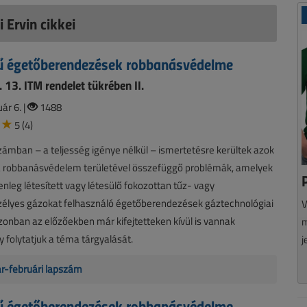
 Ervin cikkei
 égetőberendezések robbanásvédelme
 13. ITM rendelet tükrében II.
ár 6. |
1488
5 (4)
zámban – a teljesség igénye nélkül – ismertetésre kerültek azok
 a robbanásvédelem területével összefüggő problémák, amelyek
lenleg létesített vagy létesülő fokozottan tűz- vagy
élyes gázokat felhasználó égetőberendezések gáztechnológiai
V
Azonban az előzőekben már kifejtetteken kívül is vannak
m
y folytatjuk a téma tárgyalását.
j
ár-februári lapszám
 égetőberendezések robbanásvédelme