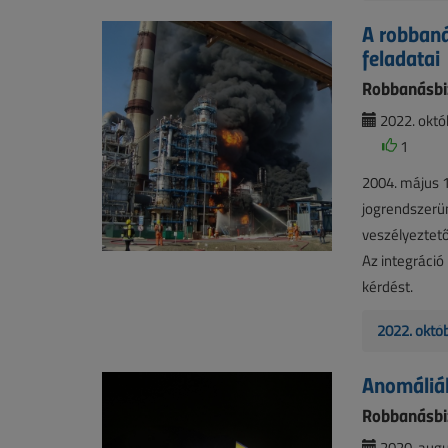
A robbaná
feladatai
Robbanásbiz
2022. októb
1
2004. május 1
jogrendszerü
veszélyeztet
Az integráció 
kérdést.
2022. októ
Anomáliák
Robbanásbiz
2020. augu