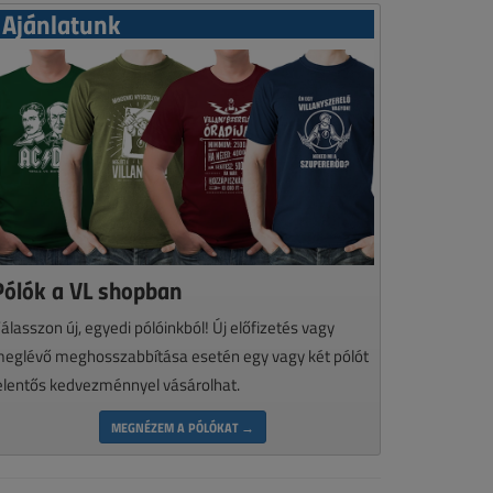
Ajánlatunk
Pólók a VL shopban
álasszon új, egyedi pólóinkból! Új előfizetés vagy
eglévő meghosszabbítása esetén egy vagy két pólót
elentős kedvezménnyel vásárolhat.
MEGNÉZEM A PÓLÓKAT →