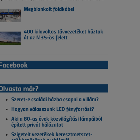
Megblankolt földkábel
400 kilovoltos távvezetéket húztak
át az M35-ös felett
Facebook
Olvasta már?
Szeret-e családi házba csapni a villám?
Hogyan válasszunk LED fényforrást?
Aki a 80-as évek közvilágítási lámpáiból
épített privát hálózatot
Szigetelt vezetékek keresztmetszet-