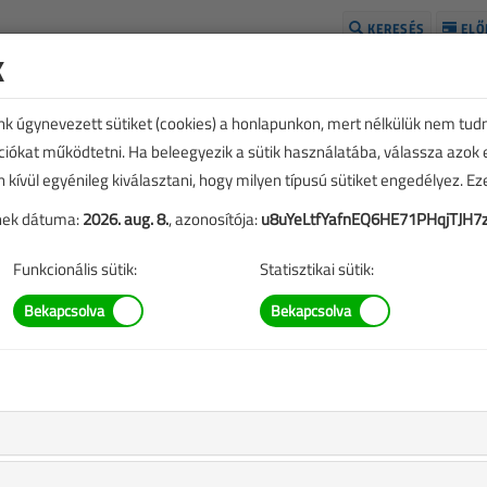
KERESÉS
ELŐ
k
H
unk úgynevezett sütiket (cookies) a honlapunkon, mert nélkülük nem tud
kciókat működtetni. Ha beleegyezik a sütik használatába, válassza azok
n kívül egyénileg kiválasztani, hogy milyen típusú sütiket engedélyez. E
tének dátuma:
2026. aug. 8.
, azonosítója:
u8uYeLtfYafnEQ6HE71PHqjTJH7
Funkcionális sütik:
Statisztikai sütik:
SZERZŐK LISTÁJA
sági mérnök,
, munka-,