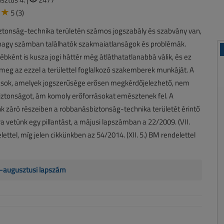
5 (3)
ztonság-technika területén számos jogszabály és szabvány van,
agy számban találhatók szakmaiatlanságok és problémák.
ébként is kusza jogi háttér még átláthatatlanabbá válik, és ez
meg az ezzel a területtel foglalkozó szakemberek munkáját. A
ások, amelyek jogszerűsége erősen megkérdőjelezhető, nem
biztonságot, ám komoly erőforrásokat emésztenek fel. A
k záró részeiben a robbanásbiztonság-technika területét érintő
a vetünk egy pillantást, a májusi lapszámban a 22/2009. (VII.
ettel, míg jelen cikkünkben az 54/2014. (XII. 5.) BM rendelettel
us-augusztusi lapszám