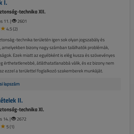
 I.
tonság-technika XII.
s 11. |
2601
4.5 (2)
tonság-technika területén igen sok olyan jogszabály és
, amelyekben bizony nagy számban találhatók problémák,
ságok. Ezek miatt az egyébként is elég kusza és szövevényes
ég érthetetlenebbé, átláthatatlanabbá válik, és ez bizony nem
az ezzel a területtel foglalkozó szakemberek munkáját.
si lapszám
ételek II.
tonság-technika XI.
s 14. |
2672
5 (1)