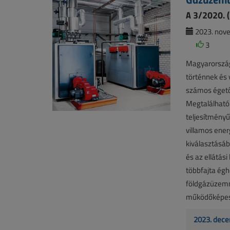
A 3/2020. (I
2023. nove
3
Magyarország
történnek és 
számos égetőb
Megtalálható
teljesítmény
villamos ener
kiválasztásáb
és az ellátás
többfajta égh
földgázüzemm
működőképes
2023. dece