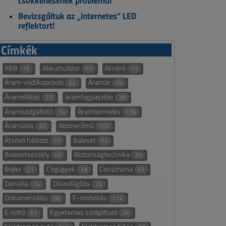
csökkenésének problémái
Bevizsgáltuk az „internetes” LED
reflektort!
Címkék
ABB
Akkumulátor
Almérő
16
53
13
Áram-védőkapcsoló
Áramár
22
39
Áramellátás
áramfogyasztás
79
38
Áramszolgáltató
Áramtermelés
74
136
Áramütés
Atomerőmű
20
103
Átviteli hálózat
Baleset
73
52
Balesetveszély
Biztonságtechnika
45
39
Bojler
Cégügyek
Construma
21
18
52
Daniella
Díszvilágítás
14
26
Dokumentálás
E-mobilitás
58
114
E-töltő
Egyetemes szolgáltató
61
24