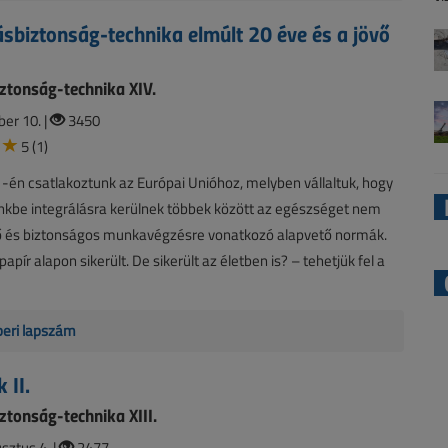
sbiztonság-technika elmúlt 20 éve és a jövő
tonság-technika XIV.
er 10. |
3450
5 (1)
-én csatlakoztunk az Európai Unióhoz, melyben vállaltuk, hogy
nkbe integrálásra kerülnek többek között az egészséget nem
ő és biztonságos munkavégzésre vonatkozó alapvető normák.
papír alapon sikerült. De sikerült az életben is? – tehetjük fel a
beri lapszám
 II.
tonság-technika XIII.
sztus 4. |
2477