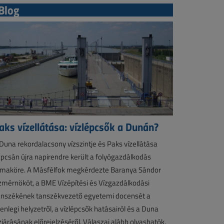
Blog
aks vízellátása: vízlépcsők a Dunán?
Duna rekordalacsony vízszintje és Paks vízellátása
pcsán újra napirendre került a folyógazdálkodás
maköre. A Másfélfok megkérdezte Baranya Sándor
zmérnököt, a BME Vízépítési és Vízgazdálkodási
nszékének tanszékvezető egyetemi docensét a
lenlegi helyzetről, a vízlépcsők hatásairól és a Duna
zjárásának előrejelzéséről. Válaszai alább olvashatók.