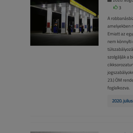
3
A robbanásbi
amelyekben n
Emiatt az egy
nem könnyíti 
túlszabályoz
szolgálják a 
cikksorozatun
jogszabályokr
23.) ÖM rendel
foglalkozva.
2020. júli