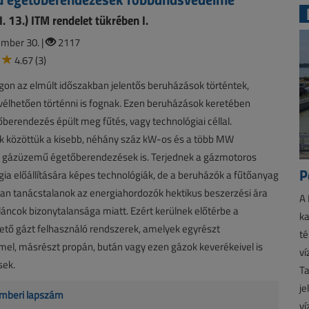
. 13.) ITM rendelet tükrében I.
mber 30. |
2117
4.67 (3)
on az elmúlt időszakban jelentős beruházások történtek,
vélhetően történni is fognak. Ezen beruházások keretében
erendezés épült meg fűtés, vagy technológiai céllal.
k közöttük a kisebb, néhány száz kW-os és a több MW
ű gázüzemű égetőberendezések is. Terjednek a gázmotoros
P
gia előállítására képes technológiák, de a beruházók a fűtőanyag
an tanácstalanok az energiahordozók hektikus beszerzési ára
A 
i láncok bizonytalansága miatt. Ezért kerülnek előtérbe a
ka
ető gázt felhasználó rendszerek, amelyek egyrészt
té
el, másrészt propán, bután vagy ezen gázok keverékeivel is
ví
ek.
Ta
je
mberi lapszám
ví