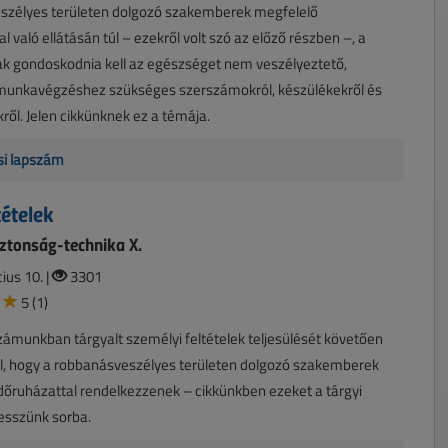
szélyes területen dolgozó szakemberek megfelelő
 való ellátásán túl – ezekről volt szó az előző részben –, a
k gondoskodnia kell az egészséget nem veszélyeztető,
munkavégzéshez szükséges szerszámokról, készülékekről és
ől. Jelen cikkünknek ez a témája.
isi lapszám
tételek
ztonság-technika X.
ius 10. |
3301
5 (1)
zámunkban tárgyalt személyi feltételek teljesülését követően
ell, hogy a robbanásveszélyes területen dolgozó szakemberek
őruházattal rendelkezzenek – cikkünkben ezeket a tárgyi
vesszünk sorba.