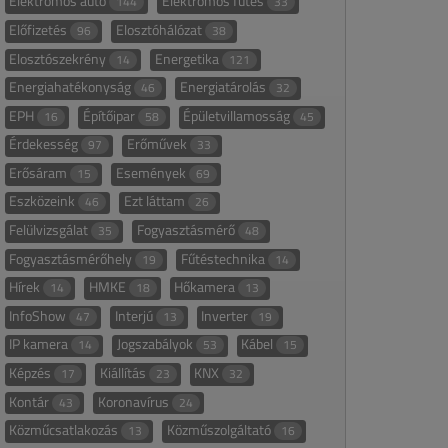
Elektromos autó
Elektromos fűtés
144
33
Előfizetés
Elosztóhálózat
96
38
Elosztószekrény
Energetika
14
121
Energiahatékonyság
Energiatárolás
46
32
EPH
Építőipar
Épületvillamosság
16
58
45
Érdekesség
Erőművek
97
33
Erősáram
Események
15
69
Eszközeink
Ezt láttam
46
26
Felülvizsgálat
Fogyasztásmérő
35
48
Fogyasztásmérőhely
Fűtéstechnika
19
14
Hírek
HMKE
Hőkamera
14
18
13
InfoShow
Interjú
Inverter
47
13
19
IP kamera
Jogszabályok
Kábel
14
53
15
Képzés
Kiállítás
KNX
17
23
32
Kontár
Koronavírus
43
24
Közműcsatlakozás
Közműszolgáltató
13
16