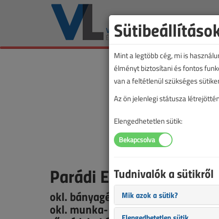
Sütibeállításo
Mint a legtöbb cég, mi is használ
élményt biztosítani és fontos fun
van a feltétlenül szükséges sütike
Az ön jelenlegi státusza létrejöt
Elengedhetetlen sütik:
Parádi Ervin
Tudnivalók a sütikről
okl. bányagépész és bányavillamos
Mik azok a sütik?
okl. munka- és tűzvédelmi mérnök
Elengedhetetlen sütik