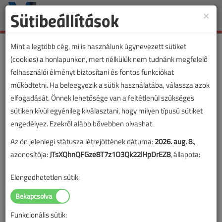
Sütibeállítások
×
Toggle
naviga
Mint a legtöbb cég, mi is használunk úgynevezett sütiket
(cookies) a honlapunkon, mert nélkülük nem tudnánk megfelelő
felhasználói élményt biztosítani és fontos funkciókat
működtetni. Ha beleegyezik a sütik használatába, válassza azok
elfogadását. Önnek lehetősége van a feltétlenül szükséges
sütiken kívül egyénileg kiválasztani, hogy milyen típusú sütiket
engedélyez. Ezekről alább bővebben olvashat.
Az ön jelenlegi státusza létrejöttének dátuma:
2026. aug. 8.
,
azonosítója:
JTsXQhnQFGze8T7z1O3Qk22lHpDrEZ8
, állapota:
Elengedhetetlen sütik:
Funkcionális sütik:
Lapszám: