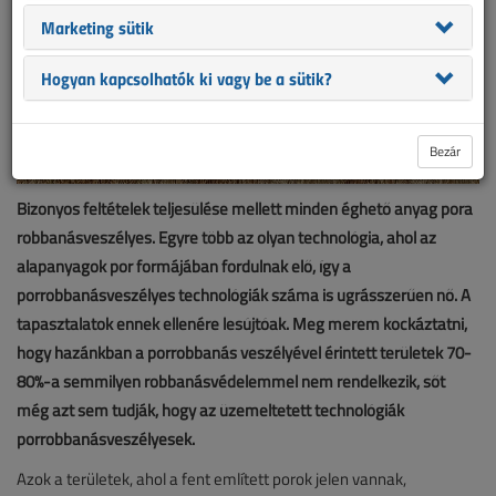
Marketing sütik
Hogyan kapcsolhatók ki vagy be a sütik?
Bezár
Bizonyos feltételek teljesülése mellett minden éghető anyag pora
robbanásveszélyes. Egyre több az olyan technológia, ahol az
alapanyagok por formájában fordulnak elő, így a
porrobbanásveszélyes technológiák száma is ugrásszerűen nő. A
tapasztalatok ennek ellenére lesújtóak. Meg merem kockáztatni,
hogy hazánkban a porrobbanás veszélyével érintett területek 70-
80%-a semmilyen robbanásvédelemmel nem rendelkezik, sőt
még azt sem tudják, hogy az üzemeltetett technológiák
porrobbanásveszélyesek.
Azok a területek, ahol a fent említett porok jelen vannak,