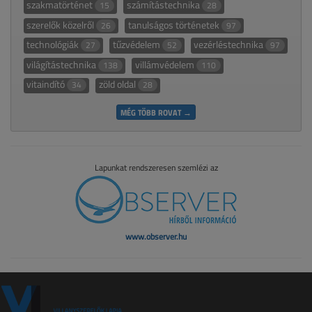
szakmatörténet
számítástechnika
15
28
szerelők közelről
tanulságos történetek
26
97
technológiák
tűzvédelem
vezérléstechnika
27
52
97
világítástechnika
villámvédelem
138
110
vitaindító
zöld oldal
34
28
MÉG TÖBB ROVAT →
Lapunkat rendszeresen szemlézi az
www.observer.hu