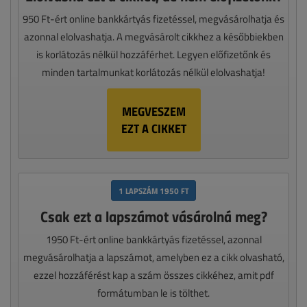
950 Ft-ért online bankkártyás fizetéssel, megvásárolhatja és
azonnal elolvashatja. A megvásárolt cikkhez a későbbiekben
is korlátozás nélkül hozzáférhet. Legyen előfizetőnk és
minden tartalmunkat korlátozás nélkül elolvashatja!
MEGVESZEM
EZT A CIKKET
1 LAPSZÁM 1950 FT
Csak ezt a lapszámot vásárolná meg?
1950 Ft-ért online bankkártyás fizetéssel, azonnal
megvásárolhatja a lapszámot, amelyben ez a cikk olvasható,
ezzel hozzáférést kap a szám összes cikkéhez, amit pdf
formátumban le is tölthet.