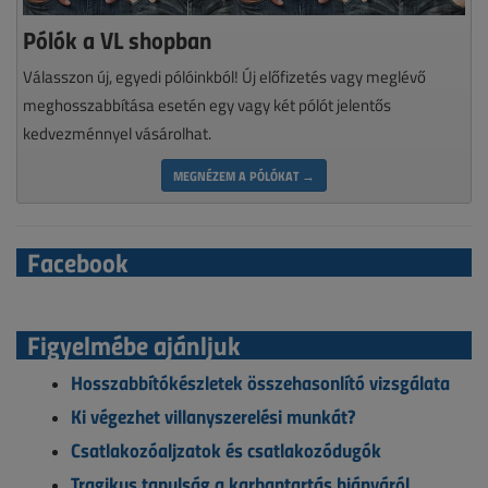
Pólók a VL shopban
Válasszon új, egyedi pólóinkból! Új előfizetés vagy meglévő
meghosszabbítása esetén egy vagy két pólót jelentős
kedvezménnyel vásárolhat.
MEGNÉZEM A PÓLÓKAT →
Facebook
Figyelmébe ajánljuk
Hosszabbítókészletek összehasonlító vizsgálata
Ki végezhet villanyszerelési munkát?
Csatlakozóaljzatok és csatlakozódugók
Tragikus tanulság a karbantartás hiányáról