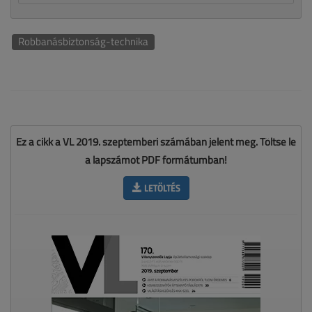
Robbanásbiztonság-technika
Ez a cikk a VL 2019. szeptemberi számában jelent meg. Töltse le
a lapszámot PDF formátumban!
LETÖLTÉS