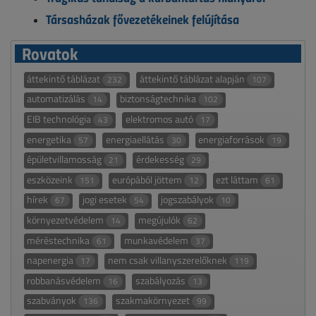
Társasházak fővezetékeinek felújítása
Rovatok
áttekintő táblázat
áttekintő táblázat alapján
232
107
automatizálás
biztonságtechnika
14
102
EIB technológia
elektromos autó
43
17
energetika
energiaellátás
energiaforrások
57
30
19
épületvillamosság
érdekesség
21
29
eszközeink
európából jöttem
ezt láttam
151
12
61
hírek
jogi esetek
jogszabályok
67
54
10
környezetvédelem
megújulók
14
62
méréstechnika
munkavédelem
61
37
napenergia
nem csak villanyszerelőknek
17
119
robbanásvédelem
szabályozás
16
13
szabványok
szakmakörnyezet
136
99