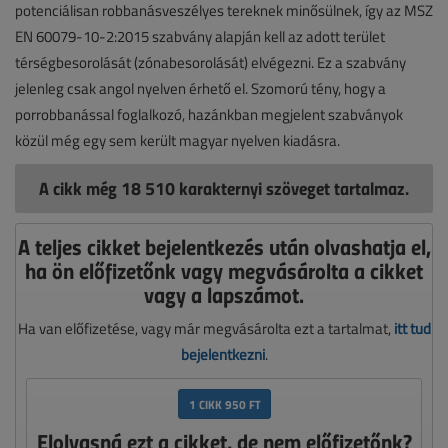
potenciálisan robbanásveszélyes tereknek minősülnek, így az MSZ
EN 60079-10-2:2015 szabvány alapján kell az adott terület
térségbesorolását (zónabesorolását) elvégezni. Ez a szabvány
jelenleg csak angol nyelven érhető el. Szomorú tény, hogy a
porrobbanással foglalkozó, hazánkban megjelent szabványok
közül még egy sem került magyar nyelven kiadásra.
A cikk még 18 510 karakternyi szöveget tartalmaz.
A teljes cikket bejelentkezés után olvashatja el,
ha ön előfizetőnk vagy megvásárolta a cikket
vagy a lapszámot.
Ha van előfizetése, vagy már megvásárolta ezt a tartalmat,
itt tud
bejelentkezni
.
1 CIKK 950 FT
Elolvasná ezt a cikket, de nem előfizetőnk?