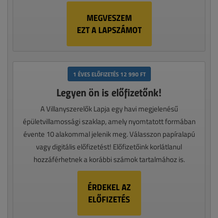
MEGVESZEM
EZT A LAPSZÁMOT
1 ÉVES ELŐFIZETÉS 12 990 FT
Legyen ön is előfizetőnk!
A Villanyszerelők Lapja egy havi megjelenésű
épületvillamossági szaklap, amely nyomtatott formában
évente 10 alakommal jelenik meg. Válasszon papíralapú
vagy digitális előfizetést! Előfizetőink korlátlanul
hozzáférhetnek a korábbi számok tartalmához is.
ÉRDEKEL AZ
ELŐFIZETÉS