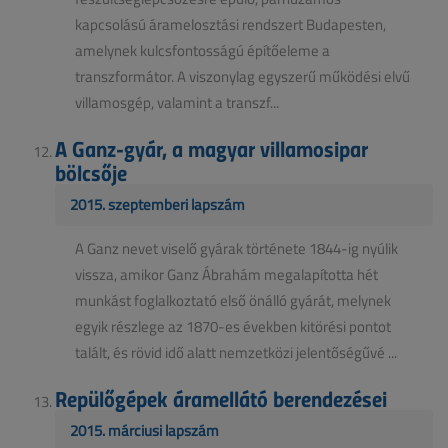
kapcsolású áramelosztási rendszert Budapesten,
amelynek kulcsfontosságú építőeleme a
transzformátor. A viszonylag egyszerű működési elvű
villamosgép, valamint a transzf...
A Ganz-gyár, a magyar villamosipar
bölcsője
2015. szeptemberi lapszám
A Ganz nevet viselő gyárak története 1844-ig nyúlik
vissza, amikor Ganz Ábrahám megalapította hét
munkást foglalkoztató első önálló gyárát, melynek
egyik részlege az 1870-es években kitörési pontot
talált, és rövid idő alatt nemzetközi jelentőségűvé ...
Repülőgépek áramellátó berendezései
2015. márciusi lapszám