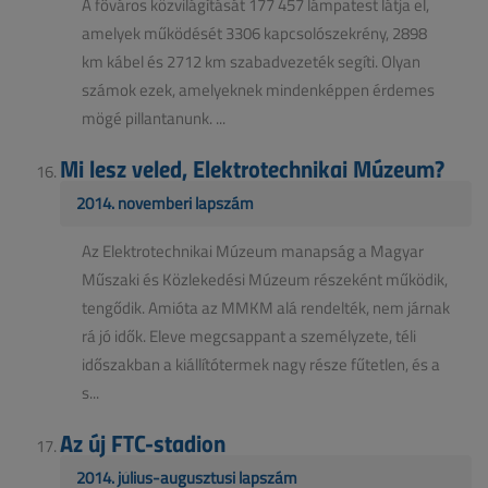
A főváros közvilágítását 177 457 lámpatest látja el,
amelyek működését 3306 kapcsolószekrény, 2898
km kábel és 2712 km szabadvezeték segíti. Olyan
számok ezek, amelyeknek mindenképpen érdemes
mögé pillantanunk. ...
Mi lesz veled, Elektrotechnikai Múzeum?
2014. novemberi lapszám
Az Elektrotechnikai Múzeum manapság a Magyar
Műszaki és Közlekedési Múzeum részeként működik,
tengődik. Amióta az MMKM alá rendelték, nem járnak
rá jó idők. Eleve megcsappant a személyzete, téli
időszakban a kiállítótermek nagy része fűtetlen, és a
s...
Az új FTC-stadion
2014. július-augusztusi lapszám