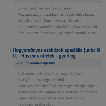
Sok évtizede nem épültek stadionok
Magyarországon, azonban nemrég elindult a lavina,
felépült a felcsúti Pancho Aréna, elkészült a
debreceni Nagyerdei Stadion, és átadásra került az új
Fradi-stadion, és még ki tudja, hogy folytatódik a sor.
...
Hagyományos eszközök speciális funkciói
II. - Hasznos ötletek - gyárilag
2013. novemberi lapszám
A cikksorozat első részében megpróbáltam
rávilágítani arra, hogy a vezérlő-
szabályzóeszközöket fejlesztő és gyártó cégek egyes
termékeikben az alapfunkció mellett további hasznos
vagy ötletes funkciókkal is felvértezik amúgy
hétköznapi eszközeiket. ...