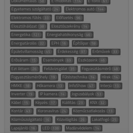
Dokumentálás
E-mobilitás
E-töltő
58
114
61
Egyetemes szolgáltató
Elektromos autó
24
144
Elektromos fűtés
Előfizetés
33
96
Elosztóhálózat
Elosztószekrény
38
14
Energetika
Energiahatékonyság
121
46
Energiatárolás
EPH
Építőipar
32
16
58
Épületvillamosság
Érdekesség
Erőművek
45
97
33
Erősáram
Események
Eszközeink
15
69
46
Ezt láttam
Felülvizsgálat
Fogyasztásmérő
26
35
48
Fogyasztásmérőhely
Fűtéstechnika
Hírek
19
14
14
HMKE
Hőkamera
InfoShow
Interjú
18
13
47
13
Inverter
IP kamera
Jogszabályok
19
14
53
Kábel
Képzés
Kiállítás
KNX
15
17
23
32
Kontár
Koronavírus
Közműcsatlakozás
43
24
13
Közműszolgáltató
Közvilágítás
Lakatfogó
16
26
25
Lapajánló
LED
Madárvédelem
16
138
14