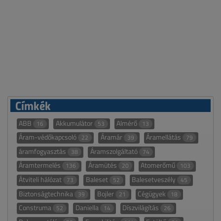
Címkék
ABB
Akkumulátor
Almérő
16
53
13
Áram-védőkapcsoló
Áramár
Áramellátás
22
39
79
áramfogyasztás
Áramszolgáltató
38
74
Áramtermelés
Áramütés
Atomerőmű
136
20
103
Átviteli hálózat
Baleset
Balesetveszély
73
52
45
Biztonságtechnika
Bojler
Cégügyek
39
21
18
Construma
Daniella
Díszvilágítás
52
14
26