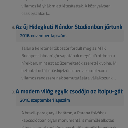
villamos kályhák miatt létesítettek. A köznyelvben
csak éjszakai (...
Az új Hidegkuti Nándor Stadionban jártunk
2016. novemberi lapszám
Talán a kelleténél többször fordult meg az MTK
Budapest labdarúgócsapatának megújuló otthona a
hírekben, mint azt az üzemeltetők szerették volna. Mi
betonfalon túl, óriáskijelzőn innen a komplexum
villamos rendszereinek bemutatására vállalkozunk....
A modern világ egyik csodája az Itaipu-gát
2016. szeptemberi lapszám
A brazil–paraguay-i határon, a Parana folyóhoz
kapcsolódóan olyan monumentális mérnöki alkotás
létesült, amely méltán nevezhető mérnöki bravúrnak.