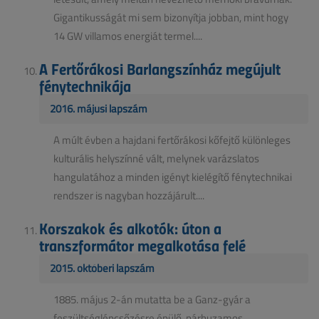
Gigantikusságát mi sem bizonyítja jobban, mint hogy
14 GW villamos energiát termel....
A Fertőrákosi Barlangszínház megújult
fénytechnikája
2016. májusi lapszám
A múlt évben a hajdani fertőrákosi kőfejtő különleges
kulturális helyszínné vált, melynek varázslatos
hangulatához a minden igényt kielégítő fénytechnikai
rendszer is nagyban hozzájárult....
Korszakok és alkotók: úton a
transzformátor megalkotása felé
2015. októberi lapszám
1885. május 2-án mutatta be a Ganz-gyár a
feszültséglépcsőzésre épülő, párhuzamos