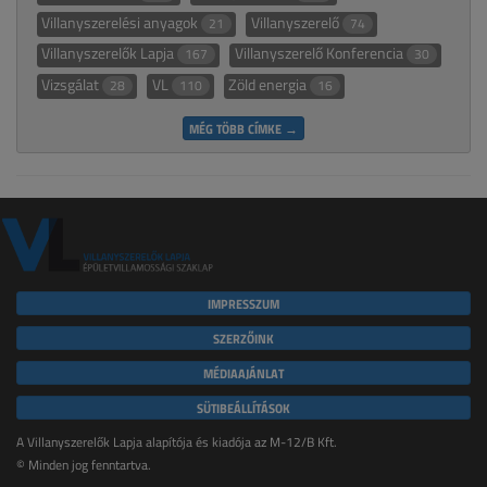
Villanyszerelési anyagok
Villanyszerelő
21
74
Villanyszerelők Lapja
Villanyszerelő Konferencia
167
30
Vizsgálat
VL
Zöld energia
28
110
16
MÉG TÖBB CÍMKE →
IMPRESSZUM
SZERZŐINK
MÉDIAAJÁNLAT
SÜTIBEÁLLÍTÁSOK
A Villanyszerelők Lapja alapítója és kiadója az M-12/B Kft.
© Minden jog fenntartva.