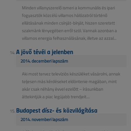
Minden villanyszerelő ismeri a kommunális és ipari
fogyasztók közcélú villamos hálózatról történő
ellátásának minden csínját-bínját, hiszen szeretett
szakmánk lényegében erről szól. Vannak azonban a
villamos energia felhasználásának, illetve az azzal...
A jövő tévéi a jelenben
2014. decemberi lapszám
Aki most tervez televíziós készüléket vásárolni, annak
teljesen más kérdéseket eldöntenie magában, mint
akár csak néhány évvel ezelőtt – írásunkban
áttekintjük a piac legújabb trendjeit....
Budapest dísz- és közvilágítása
2014. novemberi lapszám