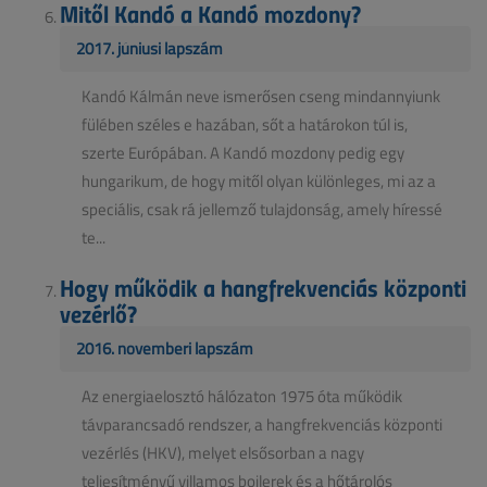
Mitől Kandó a Kandó mozdony?
2017. júniusi lapszám
Kandó Kálmán neve ismerősen cseng mindannyiunk
fülében széles e hazában, sőt a határokon túl is,
szerte Európában. A Kandó mozdony pedig egy
hungarikum, de hogy mitől olyan különleges, mi az a
speciális, csak rá jellemző tulajdonság, amely híressé
te...
Hogy működik a hangfrekvenciás központi
vezérlő?
2016. novemberi lapszám
Az energiaelosztó hálózaton 1975 óta működik
távparancsadó rendszer, a hangfrekvenciás központi
vezérlés (HKV), melyet elsősorban a nagy
teljesítményű villamos bojlerek és a hőtárolós