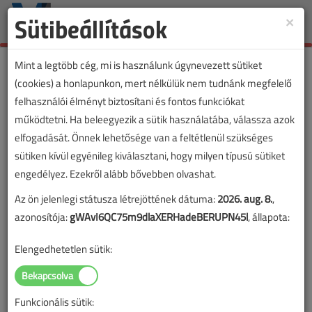
Sütibeállítások
×
Toggle
naviga
Mint a legtöbb cég, mi is használunk úgynevezett sütiket
(cookies) a honlapunkon, mert nélkülük nem tudnánk megfelelő
felhasználói élményt biztosítani és fontos funkciókat
működtetni. Ha beleegyezik a sütik használatába, válassza azok
elfogadását. Önnek lehetősége van a feltétlenül szükséges
sütiken kívül egyénileg kiválasztani, hogy milyen típusú sütiket
engedélyez. Ezekről alább bővebben olvashat.
Az ön jelenlegi státusza létrejöttének dátuma:
2026. aug. 8.
,
azonosítója:
gWAvI6QC75m9dlaXERHadeBERUPN45l
, állapota:
Elengedhetetlen sütik:
Funkcionális sütik: