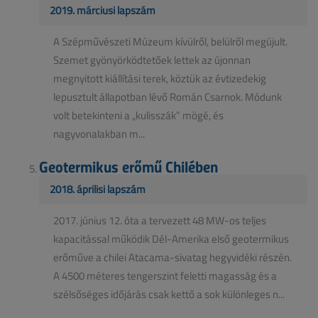
2019. márciusi lapszám
A Szépművészeti Múzeum kívülről, belülről megújult.
Szemet gyönyörködtetőek lettek az újonnan
megnyitott kiállítási terek, köztük az évtizedekig
lepusztult állapotban lévő Román Csarnok. Módunk
volt betekinteni a „kulisszák” mögé, és
nagyvonalakban m...
Geotermikus erőmű Chilében
2018. áprilisi lapszám
2017. június 12. óta a tervezett 48 MW-os teljes
kapacitással működik Dél-Amerika első geotermikus
erőműve a chilei Atacama-sivatag hegyvidéki részén.
A 4500 méteres tengerszint feletti magasság és a
szélsőséges időjárás csak kettő a sok különleges n...