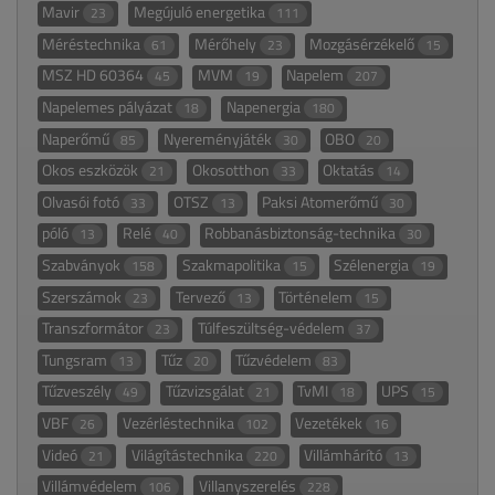
Mavir
Megújuló energetika
23
111
Méréstechnika
Mérőhely
Mozgásérzékelő
61
23
15
MSZ HD 60364
MVM
Napelem
45
19
207
Napelemes pályázat
Napenergia
18
180
Naperőmű
Nyereményjáték
OBO
85
30
20
Okos eszközök
Okosotthon
Oktatás
21
33
14
Olvasói fotó
OTSZ
Paksi Atomerőmű
33
13
30
póló
Relé
Robbanásbiztonság-technika
13
40
30
Szabványok
Szakmapolitika
Szélenergia
158
15
19
Szerszámok
Tervező
Történelem
23
13
15
Transzformátor
Túlfeszültség-védelem
23
37
Tungsram
Tűz
Tűzvédelem
13
20
83
Tűzveszély
Tűzvizsgálat
TvMI
UPS
49
21
18
15
VBF
Vezérléstechnika
Vezetékek
26
102
16
Videó
Világítástechnika
Villámhárító
21
220
13
Villámvédelem
Villanyszerelés
106
228