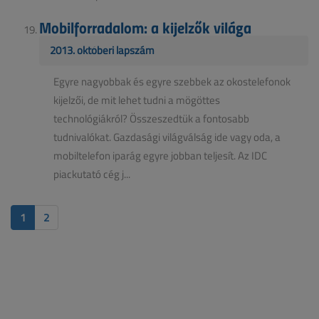
Mobilforradalom: a kijelzők világa
2013. októberi lapszám
Egyre nagyobbak és egyre szebbek az okostelefonok
kijelzői, de mit lehet tudni a mögöttes
technológiákról? Összeszedtük a fontosabb
tudnivalókat. Gazdasági világválság ide vagy oda, a
mobiltelefon iparág egyre jobban teljesít. Az IDC
piackutató cég j...
1
2