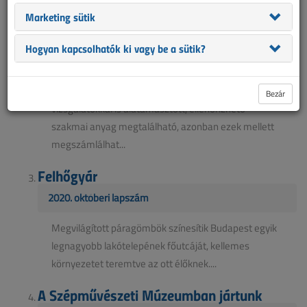
hatásaik
Marketing sütik
2021. július-augusztusi lapszám
Hogyan kapcsolhatók ki vagy be a sütik?
Napjainkban közérdeklődés tárgyává vált a villamos
és mágneses terek egészségre gyakorolt hatása. A
témában nagyon sok szakszerű, tudományos
Bezár
vizsgálatokkal is alátámasztott, ellenőrizhető
szakmai anyag megtalálható, azonban ezek mellett
megszámlálhat...
Felhőgyár
2020. októberi lapszám
Megvilágított páragömbök színesítik Budapest egyik
legnagyobb lakótelepének főutcáját, kellemes
környezetet teremtve az ott élőknek....
A Szépművészeti Múzeumban jártunk