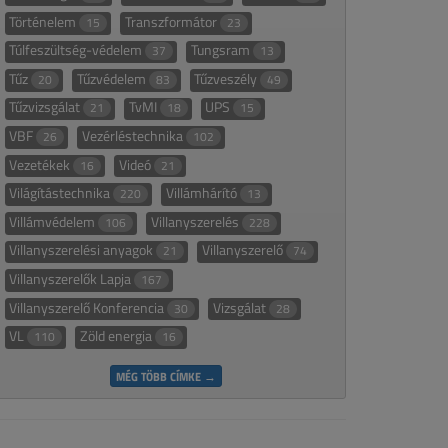
Történelem
Transzformátor
15
23
Túlfeszültség-védelem
Tungsram
37
13
Tűz
Tűzvédelem
Tűzveszély
20
83
49
Tűzvizsgálat
TvMI
UPS
21
18
15
VBF
Vezérléstechnika
26
102
Vezetékek
Videó
16
21
Világítástechnika
Villámhárító
220
13
Villámvédelem
Villanyszerelés
106
228
Villanyszerelési anyagok
Villanyszerelő
21
74
Villanyszerelők Lapja
167
Villanyszerelő Konferencia
Vizsgálat
30
28
VL
Zöld energia
110
16
MÉG TÖBB CÍMKE →