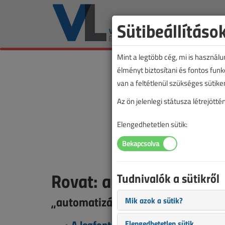
Sütibeállításo
Mint a legtöbb cég, mi is használ
élményt biztosítani és fontos fun
van a feltétlenül szükséges sütike
Az ön jelenlegi státusza létrejöt
Elengedhetetlen sütik:
Rovat: automatizálás
Tudnivalók a sütikről
„automatizálás” rovatba sorolt tar
Mik azok a sütik?
A legfontosabb okosotthon-trende
Elengedhetetlen sütik