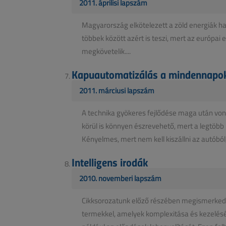
2011. áprilisi lapszám
Magyarország elkötelezett a zöld energiák h
többek között azért is teszi, mert az európai e
megkövetelik....
Kapuautomatizálás a mindennapo
2011. márciusi lapszám
A technika gyökeres fejlődése maga után von
körül is könnyen észrevehető, mert a legtöbb
Kényelmes, mert nem kell kiszállni az autóból,
Intelligens irodák
2010. novemberi lapszám
Cikksorozatunk előző részében megismerkedh
termekkel, amelyek komplexitása és kezelé