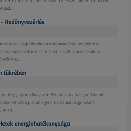
en értelmezett rendeltetésükön messze túlmenő funkciók
ikáci...
 - Redőnyvezérlés
mutattunk alapötleteket a redőnyvezérléshez, időrelék
célesz- közökkel az első részben közölt kapcsolásoknál
őnyök mo...
on tükrében
mal egy olyan villanyszerelő tapasztalatait, gondolatait
 lépéseket tett a piacon egyre markánsabb igényként
 telep...
eletek energiahatékonysága