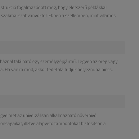
instrukció fogalmazódott meg, hogy életszerű példákkal
z szakmai szabványoktól. Ebben a szellemben, mint villamos
i háznál található egy személygépjármű. Legyen az öreg vagy
a. Ha van rá mód, akkor fedél alá tudjuk helyezni, ha nincs,
a figyelmet az univerzálisan alkalmazható nővérhívó
nságaikat, illetve alapvető támpontokat biztosítson a