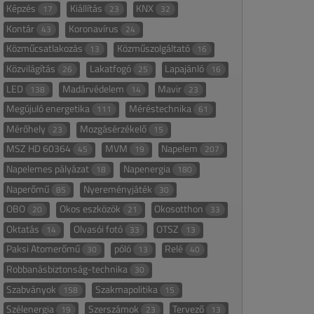
Képzés
Kiállítás
KNX
17
23
32
Kontár
Koronavírus
43
24
Közműcsatlakozás
Közműszolgáltató
13
16
Közvilágítás
Lakatfogó
Lapajánló
26
25
16
LED
Madárvédelem
Mavir
138
14
23
Megújuló energetika
Méréstechnika
111
61
Mérőhely
Mozgásérzékelő
23
15
MSZ HD 60364
MVM
Napelem
45
19
207
Napelemes pályázat
Napenergia
18
180
Naperőmű
Nyereményjáték
85
30
OBO
Okos eszközök
Okosotthon
20
21
33
Oktatás
Olvasói fotó
OTSZ
14
33
13
Paksi Atomerőmű
póló
Relé
30
13
40
Robbanásbiztonság-technika
30
Szabványok
Szakmapolitika
158
15
Szélenergia
Szerszámok
Tervező
19
23
13