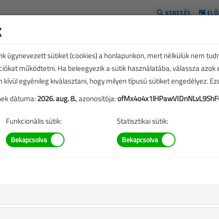
KERESÉS
ELŐ
k
H
unk úgynevezett sütiket (cookies) a honlapunkon, mert nélkülük nem tud
kciókat működtetni. Ha beleegyezik a sütik használatába, válassza azok
n kívül egyénileg kiválasztani, hogy milyen típusú sütiket engedélyez. E
tének dátuma:
2026. aug. 8.
, azonosítója:
ofMx4o4x1lHPawVIDnNLvL9ShF
Funkcionális sütik:
Statisztikai sütik:
talmak
k