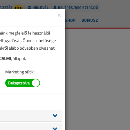
FIZETÉS
HÍRLEVÉL
BELÉPÉS/REGISZTRÁCIÓ
TIPP
×
ÍREK
LAPSZÁMOK
BLOG
SHOP
BÓNUSZ
nánk megfelelő felhasználói
 elfogadását. Önnek lehetősége
zekről alább bővebben olvashat.
C5LMI
, állapota:
Marketing sütik: