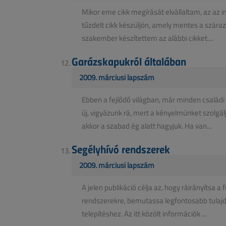
Mikor eme cikk megírását elvállaltam, az az 
tűzdelt cikk készüljön, amely mentes a szára
szakember készítettem az alábbi cikket....
Garázskapukról általában
2009. márciusi lapszám
Ebben a fejlődő világban, már minden család
új, vigyázunk rá, mert a kényelmünket szolgálj
akkor a szabad ég alatt hagyjuk. Ha van...
Segélyhívó rendszerek
2009. márciusi lapszám
A jelen publikáció célja az, hogy ráirányítsa 
rendszerekre, bemutassa legfontosabb tulajdo
telepítéshez. Az itt közölt információk ...