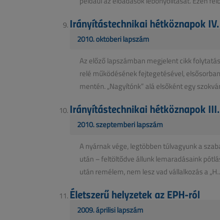
például az előadások lebonyolítását. Ezen felb
Irányítástechnikai hétköznapok IV.
2010. októberi lapszám
Az előző lapszámban megjelent cikk folytatá
relé működésének fejtegetésével, elsősorba
mentén. „Nagyítónk” alá elsőként egy szokvány
Irányítástechnikai hétköznapok III.
2010. szeptemberi lapszám
A nyárnak vége, legtöbben túlvagyunk a sza
után – feltöltődve állunk lemaradásaink pótlása 
után remélem, nem lesz vad vállalkozás a „H..
Életszerű helyzetek az EPH-ról
2009. áprilisi lapszám