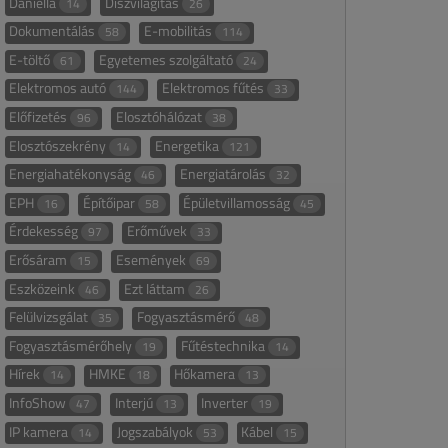
Daniella
Díszvilágítás
14
26
Dokumentálás
E-mobilitás
58
114
E-töltő
Egyetemes szolgáltató
61
24
Elektromos autó
Elektromos fűtés
144
33
Előfizetés
Elosztóhálózat
96
38
Elosztószekrény
Energetika
14
121
Energiahatékonyság
Energiatárolás
46
32
EPH
Építőipar
Épületvillamosság
16
58
45
Érdekesség
Erőművek
97
33
Erősáram
Események
15
69
Eszközeink
Ezt láttam
46
26
Felülvizsgálat
Fogyasztásmérő
35
48
Fogyasztásmérőhely
Fűtéstechnika
19
14
Hírek
HMKE
Hőkamera
14
18
13
InfoShow
Interjú
Inverter
47
13
19
IP kamera
Jogszabályok
Kábel
14
53
15