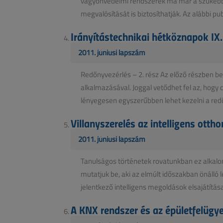
vagyonvédelmi rendszerek ma már a szűkebb
megvalósítását is biztosíthatják. Az alábbi publ
Irányítástechnikai hétköznapok IX.
2011. júniusi lapszám
Redőnyvezérlés – 2. rész Az előző részben be
alkalmazásával. Joggal vetődhet fel az, hogy 
lényegesen egyszerűbben lehet kezelni a red
Villanyszerelés az intelligens otth
2011. júniusi lapszám
Tanulságos történetek rovatunkban ez alkalom
mutatjuk be, aki az elmúlt időszakban önálló
jelentkező intelligens megoldások elsajátítása,
A KNX rendszer és az épületfelügy