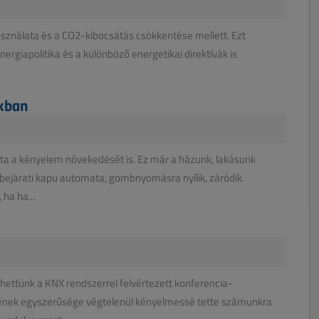
asználata és a CO2-kibocsátás csökkentése mellett. Ezt
nergiapolitika és a különböző energetikai direktívák is
kban
ta a kényelem növekedését is. Ez már a házunk, lakásunk
 bejárati kapu automata, gombnyomásra nyílik, záródik.
 ha ha...
ettünk a KNX rendszerrel felvértezett konferencia-
sének egyszerűsége végtelenül kényelmessé tette számunkra