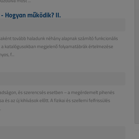
uzdulva most ...
 - Hogyan működik? II.
saként tovább haladunk néhány alapnak számító funkcionális
n a katalógusokban megjelenő folyamatábrák értelmezése
os, f...
badságon, és szerencsés esetben – a megérdemelt pihenés
és az új kihívások előtt. A fizikai és szellemi felfrissülés
.