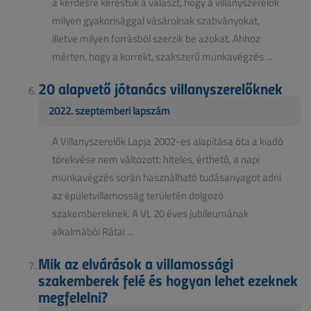
a kérdésre kerestük a választ, hogy a villanyszerelők
milyen gyakorisággal vásárolnak szabványokat,
illetve milyen forrásból szerzik be azokat. Ahhoz
mérten, hogy a korrekt, szakszerű munkavégzés ...
20 alapvető jótanács villanyszerelőknek
2022. szeptemberi lapszám
A Villanyszerelők Lapja 2002-es alapítása óta a kiadó
törekvése nem változott: hiteles, érthető, a napi
munkavégzés során használható tudásanyagot adni
az épületvillamosság területén dolgozó
szakembereknek. A VL 20 éves jubileumának
alkalmából Rátai ...
Mik az elvárások a villamossági
szakemberek felé és hogyan lehet ezeknek
megfelelni?