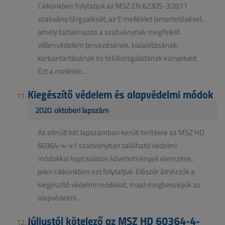
Cikkünkben folytatjuk az MSZ EN 62305-3:2011
szabvány tárgyalását, az E melléklet ismertetésével,
amely tartalmazza a szabványnak megfelelő
villámvédelem tervezésének, kialakításának,
karbantartásának és felülvizsgálatának irányelveit.
Ezt a mellékle...
Kiegészítő védelem és alapvédelmi módok
2020. októberi lapszám
Az elmúlt két lapszámban került terítékre az MSZ HD
60364-4-41 szabványban található védelmi
módokkal kapcsolatos követelmények elemzése,
jelen cikkünkben ezt folytatjuk. Először átnézzük a
kiegészítő védelmi módokat, majd megbeszéljük az
alapvédelmi...
Júliustól kötelező az MSZ HD 60364-4-