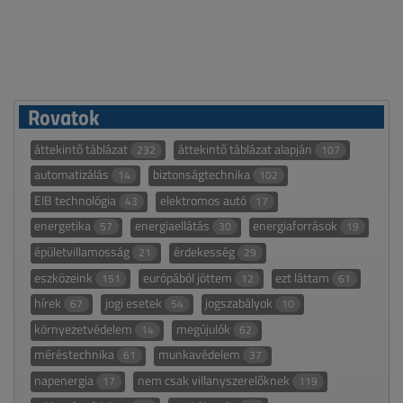
Rovatok
áttekintő táblázat
áttekintő táblázat alapján
232
107
automatizálás
biztonságtechnika
14
102
EIB technológia
elektromos autó
43
17
energetika
energiaellátás
energiaforrások
57
30
19
épületvillamosság
érdekesség
21
29
eszközeink
európából jöttem
ezt láttam
151
12
61
hírek
jogi esetek
jogszabályok
67
54
10
környezetvédelem
megújulók
14
62
méréstechnika
munkavédelem
61
37
napenergia
nem csak villanyszerelőknek
17
119