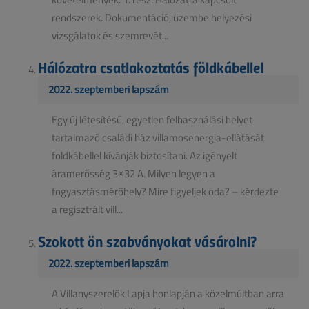
rendszerek. Dokumentáció, üzembe helyezési
vizsgálatok és szemrevét...
Hálózatra csatlakoztatás földkábellel
2022. szeptemberi lapszám
Egy új létesítésű, egyetlen felhasználási helyet
tartalmazó családi ház villamosenergia-ellátását
földkábellel kívánják biztosítani. Az igényelt
áramerősség 3×32 A. Milyen legyen a
fogyasztásmérőhely? Mire figyeljek oda? – kérdezte
a regisztrált vill...
Szokott ön szabványokat vásárolni?
2022. szeptemberi lapszám
A Villanyszerelők Lapja honlapján a közelmúltban arra