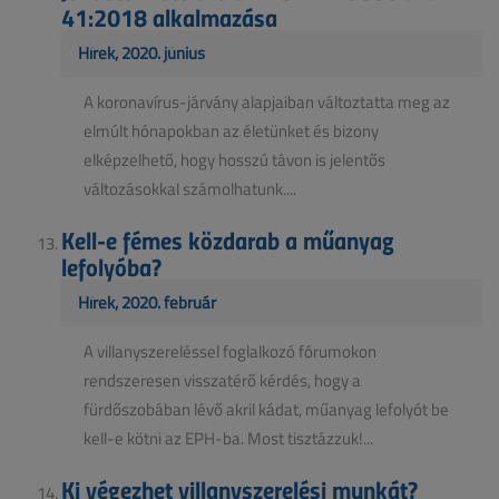
41:2018 alkalmazása
Hírek, 2020. június
A koronavírus-járvány alapjaiban változtatta meg az
elmúlt hónapokban az életünket és bizony
elképzelhető, hogy hosszú távon is jelentős
változásokkal számolhatunk....
Kell-e fémes közdarab a műanyag
lefolyóba?
Hírek, 2020. február
A villanyszereléssel foglalkozó fórumokon
rendszeresen visszatérő kérdés, hogy a
fürdőszobában lévő akril kádat, műanyag lefolyót be
kell-e kötni az EPH-ba. Most tisztázzuk!...
Ki végezhet villanyszerelési munkát?