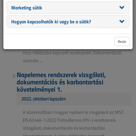
Marketing sütik
2022. novemberi lapszám
Az októberi lapszámban kezdtük el a közelmúltban
Hogyan kapcsolhatók ki vagy be a sütik?
magyar nyelven is megjelent az MSZ EN 62446-
1:2022 Fotovillamos (PV-) rendszerek. Vizsgálati,
Bezár
dokumentációs és karbantartási követelmények. 1.
rész: Hálózatra kapcsolt rendszerek. Dokumentáció,
üzembe ...
Napelemes rendszerek vizsgálati,
dokumentációs és karbantartási
követelményei 1.
2022. októberi lapszám
A közelmúltban magyar nyelven is megjelent az MSZ
EN 62446-1:2022 Fotovillamos (PV-) rendszerek.
Vizsgálati, dokumentációs és karbantartási
követelmények. 1. rész: Hálózatra kapcsolt