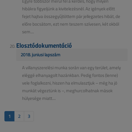
Egyre többször merül fel a kérdés, hogy milyen
hibákra figyeljünk a kivitelezésnél. Az igények előtt
fejet hajtva összegyűjtöttem pár jellegzetes hibát, de
előre bocsátom, ezt nem teszem szívesen, két okból
sem....
Elosztódokumentáció
2018. júniusi lapszám
A villanyszerelési munka során van egy terület, amely
eléggé elhanyagolt hazánkban. Pedig fontos (lenne)
vele foglalkozni, hiszen ha elmulasztjuk – még ha jó
munkát végeztünk is –, meghurcolhatnak mások
hülyesége miatt....
1
2
3