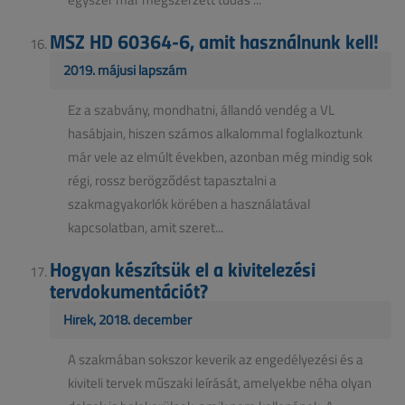
MSZ HD 60364-6, amit használnunk kell!
2019. májusi lapszám
Ez a szabvány, mondhatni, állandó vendég a VL
hasábjain, hiszen számos alkalommal foglalkoztunk
már vele az elmúlt években, azonban még mindig sok
régi, rossz berögződést tapasztalni a
szakmagyakorlók körében a használatával
kapcsolatban, amit szeret...
Hogyan készítsük el a kivitelezési
tervdokumentációt?
Hírek, 2018. december
A szakmában sokszor keverik az engedélyezési és a
kiviteli tervek műszaki leírását, amelyekbe néha olyan