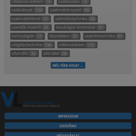
robbanásvédelem
szabályozás
16
13
szabványok
szakmakörnyezet
136
99
szakmatörténet
számítástechnika
15
28
szerelők közelről
tanulságos történetek
26
97
technológiák
tűzvédelem
vezérléstechnika
27
52
97
világítástechnika
villámvédelem
138
110
vitaindító
zöld oldal
34
28
MÉG TÖBB ROVAT →
IMPRESSZUM
SZERZŐINK
MÉDIAAJÁNLAT