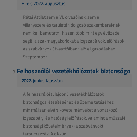
Hírek, 2022. augusztus
Rátai Attilát sem a VL olvasóinak, sem a
villanyszerelés területén dolgozó szakembereknek
nem kell bemutatni, hiszen több mint egy évtizede
segíti a szakmagyakorlókat a jogszabályok, előírások
és szabványok útvesztőiben való eligazodásban.
Szeptember...
Felhasználói vezetékhálózatok biztonsága
2022. júniusi lapszám
A felhasználói tulajdonú vezetékhálózatok
biztonságos létesítéséhez és üzemeltetéséhez
minimálisan elvárt követelményeket a vonatkozó
jogszabályi és hatósági előírások, valamint a műszaki
biztonsági követelmények (a szabványok)
tartalmazzák. A cikkün...