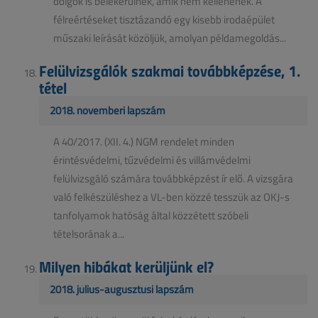
dolgok is belekerülnek, amik nem kellenének. A
félreértéseket tisztázandó egy kisebb irodaépület
műszaki leírását közöljük, amolyan példamegoldás...
Felülvizsgálók szakmai továbbképzése, 1.
tétel
2018. novemberi lapszám
A 40/2017. (XII. 4.) NGM rendelet minden
érintésvédelmi, tűzvédelmi és villámvédelmi
felülvizsgáló számára továbbképzést ír elő. A vizsgára
való felkészüléshez a VL-ben közzé tesszük az OKJ-s
tanfolyamok hatóság által közzétett szóbeli
tételsorának a...
Milyen hibákat kerüljünk el?
2018. július-augusztusi lapszám