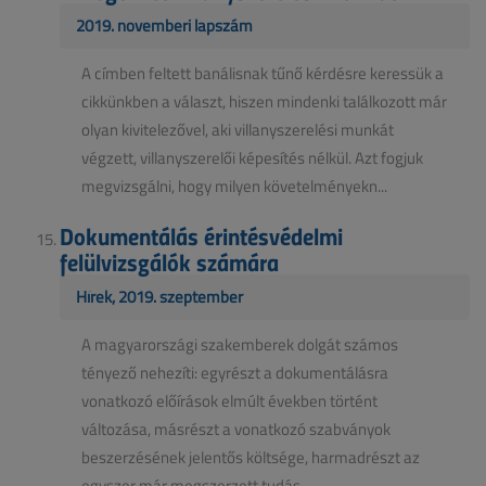
2019. novemberi lapszám
A címben feltett banálisnak tűnő kérdésre keressük a
cikkünkben a választ, hiszen mindenki találkozott már
olyan kivitelezővel, aki villanyszerelési munkát
végzett, villanyszerelői képesítés nélkül. Azt fogjuk
megvizsgálni, hogy milyen követelményekn...
Dokumentálás érintésvédelmi
felülvizsgálók számára
Hírek, 2019. szeptember
A magyarországi szakemberek dolgát számos
tényező nehezíti: egyrészt a dokumentálásra
vonatkozó előírások elmúlt években történt
változása, másrészt a vonatkozó szabványok
beszerzésének jelentős költsége, harmadrészt az
egyszer már megszerzett tudás ...