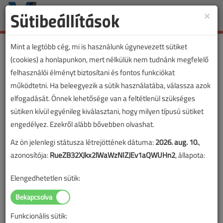
Sütibeállítások
×
Toggle
naviga
Mint a legtöbb cég, mi is használunk úgynevezett sütiket
(cookies) a honlapunkon, mert nélkülük nem tudnánk megfelelő
felhasználói élményt biztosítani és fontos funkciókat
Címke: Dokumentálás
működtetni. Ha beleegyezik a sütik használatába, válassza azok
elfogadását. Önnek lehetősége van a feltétlenül szükséges
„Dokumentálás” címkével jelölt tartalmak
sütiken kívül egyénileg kiválasztani, hogy milyen típusú sütiket
engedélyez. Ezekről alább bővebben olvashat.
Az ön jelenlegi státusza létrejöttének dátuma:
2026. aug. 10.
,
azonosítója:
RueZB32XJkx2lWaWzNIZJEv1aQWUHn2
, állapota:
Elengedhetetlen sütik:
Funkcionális sütik: