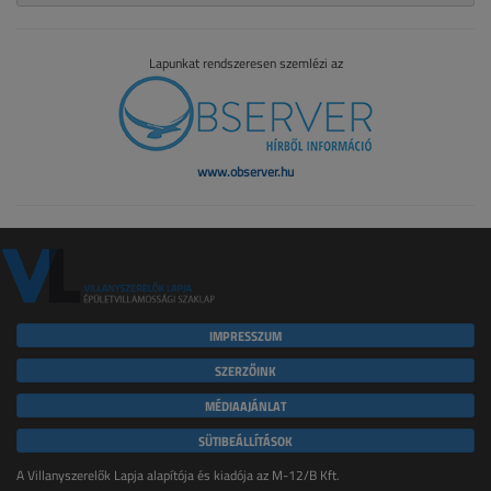
Lapunkat rendszeresen szemlézi az
www.observer.hu
IMPRESSZUM
SZERZŐINK
MÉDIAAJÁNLAT
SÜTIBEÁLLÍTÁSOK
A Villanyszerelők Lapja alapítója és kiadója az M-12/B Kft.