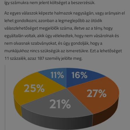
így számukra nem jelent költséget a beszerzésük.
Az egyes válaszok képezte halmazok nagyságán, vagy arányain el
lehet gondolkozni, azonban a legmeglepőbb az ötödik
válaszlehetőséget megjelölők száma, illetve az a tény, hogy
egyáltalán voltak, akik úgy vélekedtek, hogy nem vásárolnak és
nem olvasnak szabványokat, és úgy gondolják, hogy a
munkájukhoz nincs szükségük az ismeretükre. Ezt a lehetőséget
11 százalék, azaz 187 személy jelölte meg.