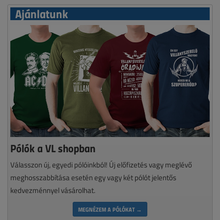
Ajánlatunk
Pólók a VL shopban
Válasszon új, egyedi pólóinkból! Új előfizetés vagy meglévő
meghosszabbítása esetén egy vagy két pólót jelentős
kedvezménnyel vásárolhat.
MEGNÉZEM A PÓLÓKAT →