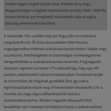
minden tagját megkérdeztük volna. Érdekes tény, hogy
Magyarországon a legtöbb reprezentatív kutatás 1000–1500 fős
mintán történik, ami megfelelő mintavétellel akár az egész
lakosság véleményét tükrözheti.
A válaszolók 16%-a jelölte meg azt, hogy számos szabványt
megvásárolt már. Ők éves viszonylatban több tízezres
nagyságrendben költenek szabványok beszerzésére. Vallják, hogy
a szakszerű, felelősségteljes és biztonságos munkavégzéshez
elengedhetetlen a szabványok pontos ismerete. A legnagyobb
arányban, egészen pontosan 27% válaszolt úgy, hogy egy-két
esetben, alkalmanként vásárol szabványokat. Fontosnak tartják
az ismeretüket, de drágának gondolják őket, így csak a
legfontosabbakat veszik meg. A felmérésben résztvevők 21%-a
mondta azt, hogy céges előfizetéssel fér hozzá a
szabványkönyvtárhoz. Minden negyedik válaszadó (25%)
bevallottan nem hivatalos forrásból jut hozzá a szabványokhoz,