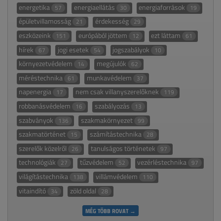
energetika
energiaellátás
energiaforrások
57
30
19
épületvillamosság
érdekesség
21
29
eszközeink
európából jöttem
ezt láttam
151
12
61
hírek
jogi esetek
jogszabályok
67
54
10
környezetvédelem
megújulók
14
62
méréstechnika
munkavédelem
61
37
napenergia
nem csak villanyszerelőknek
17
119
robbanásvédelem
szabályozás
16
13
szabványok
szakmakörnyezet
136
99
szakmatörténet
számítástechnika
15
28
szerelők közelről
tanulságos történetek
26
97
technológiák
tűzvédelem
vezérléstechnika
27
52
97
világítástechnika
villámvédelem
138
110
vitaindító
zöld oldal
34
28
MÉG TÖBB ROVAT →