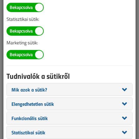
TARTALOM
Statisztikai sütik:
Szakmakörnyezet
Szokott ön szabványokat
Marketing sütik:
vásárolni?
2022/9. lapszám
|
Fülöp Miklós
|
2426 |
Tudnivalók a sütikről
Mik azok a sütik?
Elengedhetetlen sütik
Funkcionális sütik
Statisztikai sütik