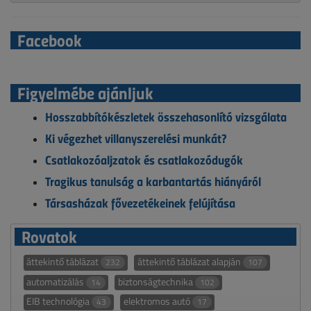
Facebook
Figyelmébe ajánljuk
Hosszabbítókészletek összehasonlító vizsgálata
Ki végezhet villanyszerelési munkát?
Csatlakozóaljzatok és csatlakozódugók
Tragikus tanulság a karbantartás hiányáról
Társasházak fővezetékeinek felújítása
Rovatok
áttekintő táblázat
áttekintő táblázat alapján
232
107
automatizálás
biztonságtechnika
14
102
EIB technológia
elektromos autó
43
17