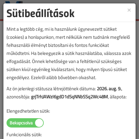
Sütibeállítások
×
Toggle
naviga
Mint a legtöbb cég, mi is használunk úgynevezett sütiket
(cookies) a honlapunkon, mert nélkülük nem tudnánk megfelelő
felhasználói élményt biztosítani és fontos funkciókat
működtetni. Ha beleegyezik a sütik használatába, válassza azok
elfogadását. Önnek lehetősége van a feltétlenül szükséges
sütiken kívül egyénileg kiválasztani, hogy milyen típusú sütiket
engedélyez. Ezekről alább bővebben olvashat.
Az ön jelenlegi státusza létrejöttének dátuma:
2026. aug. 9.
,
azonosítója:
grjTrhJAWzI6gdD1dSqNNbSSq2Wc48M
, állapota:
Elengedhetetlen sütik:
Funkcionális sütik:
Lapszám: