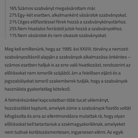
16% Számos szabványt megvásároltam már.
27% Egy-két esetben, alkalmanként vásárolok szabványokat.
21% Céges előfizetéssel férek hozzá a szabványkönyvtárhoz.
25% Nem hivatalos forrásból jutok hozzá a szabványokhoz.
11% Nem vásárolok és nem olvasok szabványokat.
Meg kell említenünk, hogy az 1995. évi XXVIII. törvény a nemzeti
szabványosításról alapján a szabványok alkalmazása önkéntes –
számos esetben halljuk is az erre való hivatkozást, rendszerint az
előírásokat nem ismerők szájából, ám a felelősen eljáró és a
jogszabályokat ismerő szakemberek tudják, hogy a szabványok
használata gyakorlatilag kötelező.
A felmérésünkkel kapcsolatban több tucat véleményt,
hozzászólást kaptunk, amelyek zöme a szabványok fizetős voltát
kifogásolta és arra az ellentmondásra mutattak rá, hogy olyan
előírásokat kell betartaniuk a szakmagyakorlóknak, amelyeket
nem tudnak korlátozásmentesen, ingyenesen elérni. Az egyik