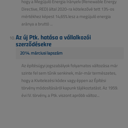
hogy a Megújuló Energia Irányelv (Renewable Energy
Directive, RED) által 2020-ra kötelezővé tett 13%-os
mértékhez képest 14,65% lesz a megújuló energia
aránya a bruttó ...
Az új Ptk. hatása a vállalkozói
szerződésekre
2014. márciusi lapszám
Az építésügyi jogszabályok folyamatos változása már
szinte fel sem tűnik senkinek, már-már természetes,
hogy a Kivitelezési kódex vagy éppen az Építési
törvény módosításáról kapunk tájékoztatást. Az 1959.
évi IV. törvény, a Ptk. viszont apróbb változ...