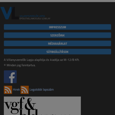
IMPRESSZUM
SZERZŐINK
MÉDIAAJÁNLAT
SÜTIBEÁLLÍTÁSOK
A Villanyszerelők Lapja alapítója és kiadója az M-12/B Kft.
© Minden jog fenntartva.
Hírek
Legutóbbi lapszám