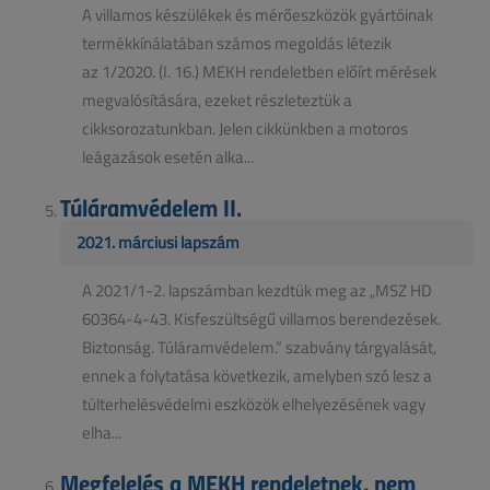
A villamos készülékek és mérőeszközök gyártóinak
termékkínálatában számos megoldás létezik
az 1/2020. (I. 16.) MEKH rendeletben előírt mérések
megvalósítására, ezeket részleteztük a
cikksorozatunkban. Jelen cikkünkben a motoros
leágazások esetén alka...
Túláramvédelem II.
2021. márciusi lapszám
A 2021/1-2. lapszámban kezdtük meg az „MSZ HD
60364-4-43. Kisfeszültségű villamos berendezések.
Biztonság. Túláramvédelem.” szabvány tárgyalását,
ennek a folytatása következik, amelyben szó lesz a
túlterhelésvédelmi eszközök elhelyezésének vagy
elha...
Megfelelés a MEKH rendeletnek, nem