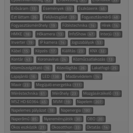
Erősáram
Események
Eszközeink
15
69
46
Ezt láttam
Felülvizsgálat
Fogyasztásmérő
26
35
48
Fogyasztásmérőhely
Fűtéstechnika
Hírek
19
14
14
HMKE
Hőkamera
InfoShow
Interjú
18
13
47
13
Inverter
IP kamera
Jogszabályok
19
14
53
Kábel
Képzés
Kiállítás
KNX
15
17
23
32
Kontár
Koronavírus
Közműcsatlakozás
43
24
13
Közműszolgáltató
Közvilágítás
Lakatfogó
16
26
25
Lapajánló
LED
Madárvédelem
16
138
14
Mavir
Megújuló energetika
23
111
Méréstechnika
Mérőhely
Mozgásérzékelő
61
23
15
MSZ HD 60364
MVM
Napelem
45
19
207
Napelemes pályázat
Napenergia
18
180
Naperőmű
Nyereményjáték
OBO
85
30
20
Okos eszközök
Okosotthon
Oktatás
21
33
14