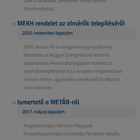
azok a határidők, amelyeket be kell tartani.
Következéskép...
MEKH rendelet az almérők telepítéséről
2020. novemberi lapszám
2020. január 16-án megjelent egy nyúlfarknyi,
kétoldalas, a Magyar Energetikai és Közmű-
szabályozási Hivatal által jegyzett rendelet az
almérők telepítéséről. Ez a rendelet meglehetősen
rövid és tömör, ugyanakkor fenekestől fordítja fel
azon szerveze...
Ismertető a METÁR-ról
2017. májusi lapszám
Magyarország a Nemzeti Megújuló
Energiahasznosítási Cselekvési Tervében vállalta,