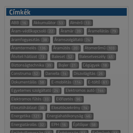
Címkék
ABB
Akkumulátor
Almérő
16
53
13
Áram-védőkapcsoló
Áramár
Áramellátás
22
39
79
áramfogyasztás
Áramszolgáltató
38
74
Áramtermelés
Áramütés
Atomerőmű
136
20
103
Átviteli hálózat
Baleset
Balesetveszély
73
52
45
Biztonságtechnika
Bojler
Cégügyek
39
21
18
Construma
Daniella
Díszvilágítás
52
14
26
Dokumentálás
E-mobilitás
E-töltő
58
114
61
Egyetemes szolgáltató
Elektromos autó
24
144
Elektromos fűtés
Előfizetés
33
96
Elosztóhálózat
Elosztószekrény
38
14
Energetika
Energiahatékonyság
121
46
Energiatárolás
EPH
Építőipar
32
16
58
Épületvillamosság
Érdekesség
Erőművek
45
97
33