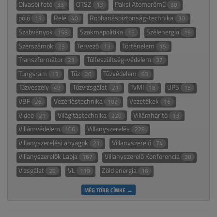
Olvasói fotó
OTSZ
Paksi Atomerőmű
33
13
30
póló
Relé
Robbanásbiztonság-technika
13
40
30
Szabványok
Szakmapolitika
Szélenergia
158
15
19
Szerszámok
Tervező
Történelem
23
13
15
Transzformátor
Túlfeszültség-védelem
23
37
Tungsram
Tűz
Tűzvédelem
13
20
83
Tűzveszély
Tűzvizsgálat
TvMI
UPS
49
21
18
15
VBF
Vezérléstechnika
Vezetékek
26
102
16
Videó
Világítástechnika
Villámhárító
21
220
13
Villámvédelem
Villanyszerelés
106
228
Villanyszerelési anyagok
Villanyszerelő
21
74
Villanyszerelők Lapja
Villanyszerelő Konferencia
167
30
Vizsgálat
VL
Zöld energia
28
110
16
MÉG TÖBB CÍMKE →