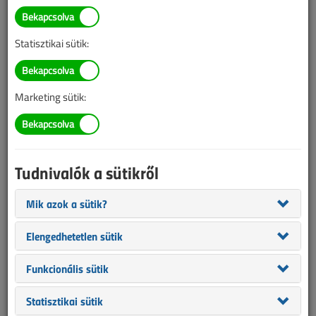
Statisztikai sütik:
A felülvizsgálók nyilvántartásáról
2026. január-februári lapszám
Marketing sütik:
A Magyar Kereskedelmi és Iparkamara 2026. június
1-jétől vezeti a villamos biztonsági felülvizsgálók és
az ezt végző gazdálkodó szervezetek kötelező
nyilvántartását. Az új rendszer biztosítja majd, hogy
Tudnivalók a sütikről
csak megfelelően képzett és jogosult szakembere...
Mik azok a sütik?
Változtak a jótállás szabályai
Elengedhetetlen sütik
2024. július-augusztusi lapszám
Funkcionális sütik
Idén májusban lépett hatályba az egyes tartós
fogyasztási cikkekre vonatkozó, kötelező jótállásról
Statisztikai sütik
szóló kormányrendelet módosítása. A módosítás