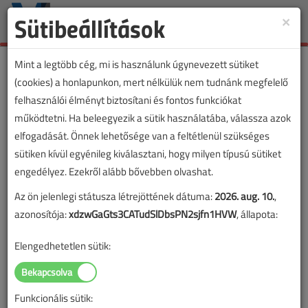
Sütibeállítások
×
Toggle
naviga
Mint a legtöbb cég, mi is használunk úgynevezett sütiket
(cookies) a honlapunkon, mert nélkülük nem tudnánk megfelelő
felhasználói élményt biztosítani és fontos funkciókat
Rovat: jogszabályok
működtetni. Ha beleegyezik a sütik használatába, válassza azok
elfogadását. Önnek lehetősége van a feltétlenül szükséges
„jogszabályok” rovatba sorolt tartalmak
sütiken kívül egyénileg kiválasztani, hogy milyen típusú sütiket
engedélyez. Ezekről alább bővebben olvashat.
Az ön jelenlegi státusza létrejöttének dátuma:
2026. aug. 10.
,
azonosítója:
xdzwGaGts3CATudSlDbsPN2sjfn1HVW
, állapota:
Elengedhetetlen sütik:
Funkcionális sütik: