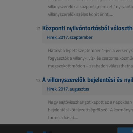
villanyszerelők a központi „nemzeti” nyilvánt
villanyszerelők széles körét érinti....
Központi nyilvántartásból választh
Hírek, 2017. szeptember
Hatályba lépett szeptember 1-jén a versenyk
fogyasztók a villany-, víz- és csatorna köz
megszokott módon – szabadon választhatnak ki
A villanyszerelők bejelentési és ny
Hírek, 2017. augusztus
Nagy sajtóvisszhangot kapott az a napokban m
bejelentési kötelezettségről szól. A kormányr
forrón a kását....