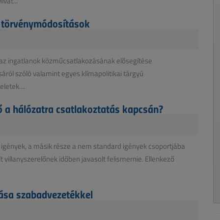
vat...
 törvénymódosítások
az ingatlanok közműcsatlakozásának elősegítése
ól szóló valamint egyes klímapolitikai tárgyú
etek....
lő a hálózatra csatlakoztatás kapcsán?
d igények, a másik része a nem standard igények csoportjába
t villanyszerelőnek időben javasolt felismernie. Ellenkező
tása szabadvezetékkel