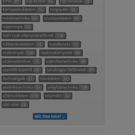
hírek
jogi esetek
jogszabályok
67
54
10
környezetvédelem
megújulók
14
62
méréstechnika
munkavédelem
61
37
napenergia
17
nem csak villanyszerelőknek
119
robbanásvédelem
szabályozás
16
13
szabványok
szakmakörnyezet
136
99
szakmatörténet
számítástechnika
15
28
szerelők közelről
tanulságos történetek
26
97
technológiák
tűzvédelem
27
52
vezérléstechnika
világítástechnika
97
138
villámvédelem
vitaindító
110
34
zöld oldal
28
MÉG TÖBB ROVAT →