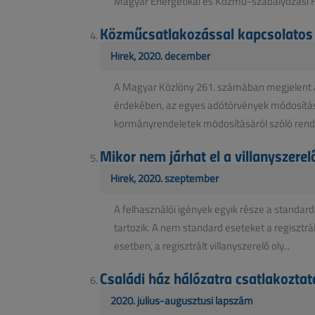
Magyar Energetikai és Közmű-szabályozási Hi
Közműcsatlakozással kapcsolatos
Hírek, 2020. december
A Magyar Közlöny 261. számában megjelent 
érdekében, az egyes adótörvények módosításár
kormányrendeletek módosításáról szóló rendel
Mikor nem járhat el a villanyszere
Hírek, 2020. szeptember
A felhasználói igények egyik része a standar
tartozik. A nem standard eseteket a regisztrál
esetben, a regisztrált villanyszerelő oly...
Családi ház hálózatra csatlakozta
2020. július-augusztusi lapszám