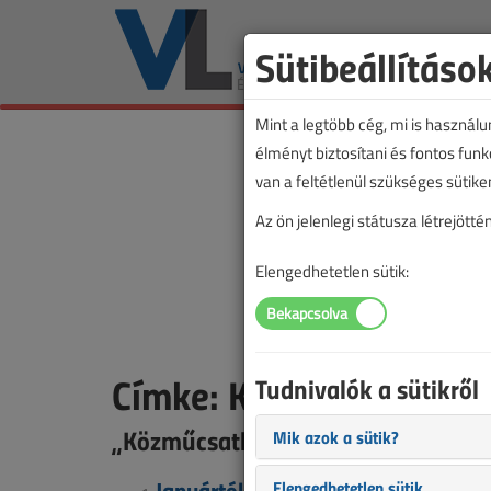
Sütibeállításo
Mint a legtöbb cég, mi is használ
élményt biztosítani és fontos fun
van a feltétlenül szükséges sütike
Az ön jelenlegi státusza létrejöt
Elengedhetetlen sütik:
Címke: Közműcsatlakoz
Tudnivalók a sütikről
„Közműcsatlakozás” címkével jelöl
Mik azok a sütik?
Januártól kötelező a helyszínrajz 
Elengedhetetlen sütik