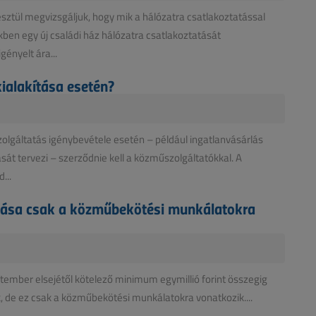
ztül megvizsgáljuk, hogy mik a hálózatra csatlakoztatással
en egy új családi ház hálózatra csatlakoztatását
gényelt ára...
ialakítása esetén?
olgáltatás igénybevétele esetén – például ingatlanvásárlás
ását tervezi – szerződnie kell a közműszolgáltatókkal. A
...
sítása csak a közműbekötési munkálatokra
eptember elsejétől kötelező minimum egymillió forint összegig
k, de ez csak a közműbekötési munkálatokra vonatkozik....