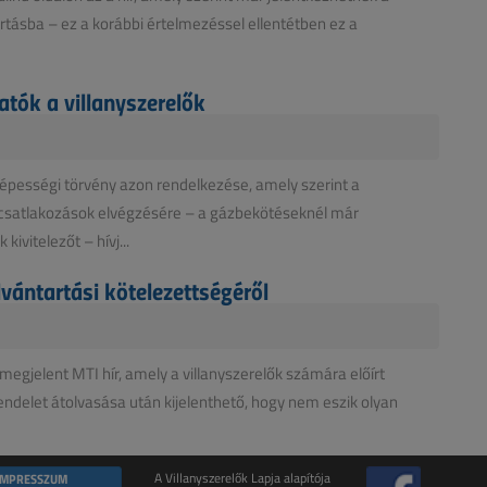
artásba – ez a korábbi értelmezéssel ellentétben ez a
atók a villanyszerelők
épességi törvény azon rendelkezése, amely szerint a
műcsatlakozások elvégzésére – a gázbekötéseknél már
vitelezőt – hívj...
ilvántartási kötelezettségéről
egjelent MTI hír, amely a villanyszerelők számára előírt
endelet átolvasása után kijelenthető, hogy nem eszik olyan
IMPRESSZUM
A Villanyszerelők Lapja alapítója