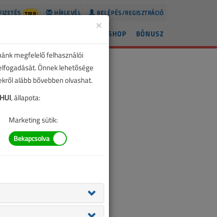
FIZETÉS
HÍRLEVÉL
BELÉPÉS/REGISZTRÁCIÓ
TIPP
×
ÍREK
LAPSZÁMOK
BLOG
SHOP
BÓNUSZ
nánk megfelelő felhasználói
 elfogadását. Önnek lehetősége
zekről alább bővebben olvashat.
lHUI
, állapota:
Marketing sütik: