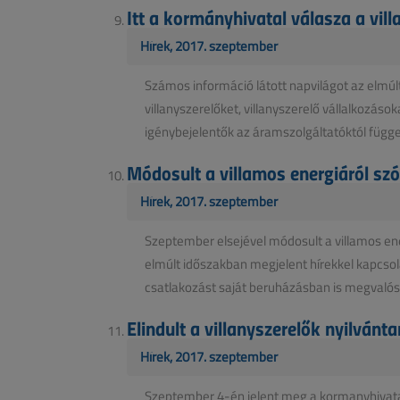
Itt a kormányhivatal válasza a vill
Hírek, 2017. szeptember
Számos információ látott napvilágot az elmúlt
villanyszerelőket, villanyszerelő vállalkozáso
igénybejelentők az áramszolgáltatóktól függet
Módosult a villamos energiáról szó
Hírek, 2017. szeptember
Szeptember elsejével módosult a villamos ene
elmúlt időszakban megjelent hírekkel kapcsola
csatlakozást saját beruházásban is megvalósít
Elindult a villanyszerelők nyilvánt
Hírek, 2017. szeptember
Szeptember 4-én jelent meg a kormanyhivatal.