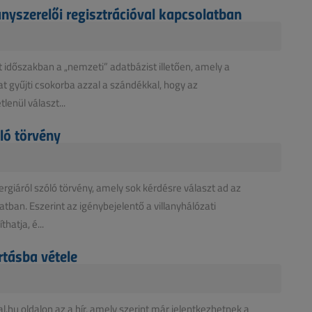
anyszerelői regisztrációval kapcsolatban
 időszakban a „nemzeti” adatbázist illetően, amely a
kat gyűjti csokorba azzal a szándékkal, hogy az
lenül választ...
ló törvény
rgiáról szóló törvény, amely sok kérdésre választ ad az
tban. Eszerint az igénybejelentő a villanyhálózati
hatja, é...
artásba vétele
hu oldalon az a hír, amely szerint már jelentkezhetnek a