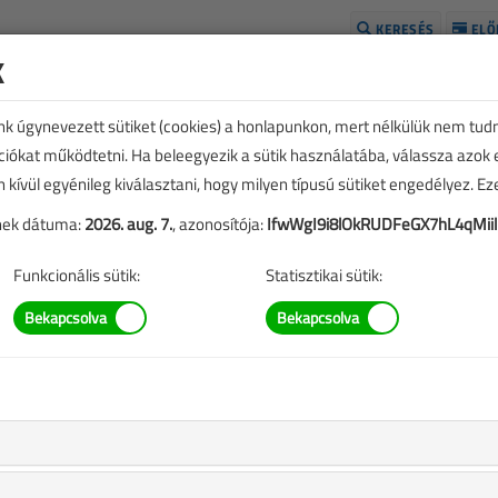
KERESÉS
ELŐ
k
H
unk úgynevezett sütiket (cookies) a honlapunkon, mert nélkülük nem tud
kciókat működtetni. Ha beleegyezik a sütik használatába, válassza azok
n kívül egyénileg kiválasztani, hogy milyen típusú sütiket engedélyez. E
tének dátuma:
2026. aug. 7.
, azonosítója:
IfwWgI9i8lOkRUDFeGX7hL4qMii
Funkcionális sütik:
Statisztikai sütik:
ás
t tartalmak
benyújtása az új légkábeles bekötések esetén