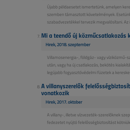
Újabb példaesetet ismertetünk, amelyen keres
szemben támasztott követelmények. Esetünkb
szabadvezetékkel tervezik megvalósítani. Az i
Mi a teendő új közműcsatlakozás k
Hírek, 2018. szeptember
Villamosenergia-, földgáz- vagy víziközmű-sz
után, vagy ha új csatlakozás, bekötés kialakít
legújabb fogyasztóvédelmi füzetek a keresked
A villanyszerelők felelősségbizto
vonatkozik
Hírek, 2017. október
A villany-, illetve vízvezeték-szerelőknek sz
fedezetet nyújtó felelősségbiztosítást kötniü