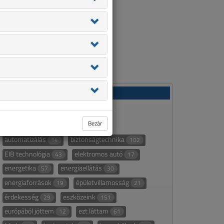
Rovatok
áttekintő táblázat
232
Bezár
áttekintő táblázat alapján
107
automatizálás
biztonságtechnika
14
102
EIB technológia
elektromos autó
43
17
energetika
energiaellátás
57
30
energiaforrások
épületvillamosság
19
21
érdekesség
eszközeink
29
151
európából jöttem
ezt láttam
12
61