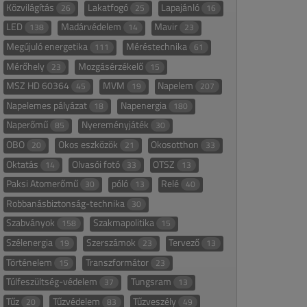
Közvilágítás
Lakatfogó
Lapajánló
26
25
16
LED
Madárvédelem
Mavir
138
14
23
Megújuló energetika
Méréstechnika
111
61
Mérőhely
Mozgásérzékelő
23
15
MSZ HD 60364
MVM
Napelem
45
19
207
Napelemes pályázat
Napenergia
18
180
Naperőmű
Nyereményjáték
85
30
OBO
Okos eszközök
Okosotthon
20
21
33
Oktatás
Olvasói fotó
OTSZ
14
33
13
Paksi Atomerőmű
póló
Relé
30
13
40
Robbanásbiztonság-technika
30
Szabványok
Szakmapolitika
158
15
Szélenergia
Szerszámok
Tervező
19
23
13
Történelem
Transzformátor
15
23
Túlfeszültség-védelem
Tungsram
37
13
Tűz
Tűzvédelem
Tűzveszély
20
83
49