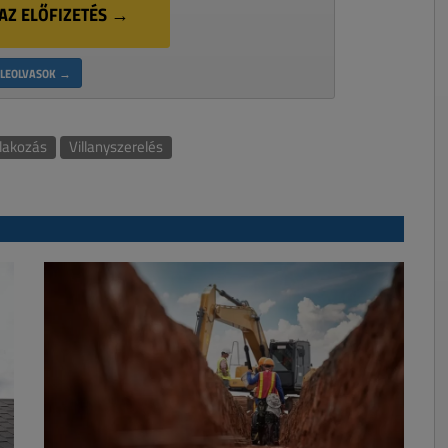
AZ ELŐFIZETÉS →
LEOLVASOK →
lakozás
Villanyszerelés