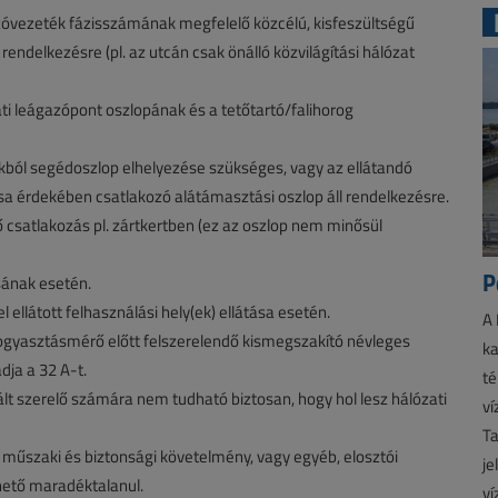
zóvezeték fázisszámának megfelelő közcélú, kisfeszültségű
l rendelkezésre (pl. az utcán csak önálló közvilágítási hálózat
i leágazópont oszlopának és a tetőtartó/falihorog
ból segédoszlop elhelyezése szükséges, vagy az ellátandó
ása érdekében csatlakozó alátámasztási oszlop áll rendelkezésre.
 csatlakozás pl. zártkertben (ez az oszlop nem minősül
P
ásának esetén.
ellátott felhasználási hely(ek) ellátása esetén.
A 
fogyasztásmérő előtt felszerelendő kismegszakító névleges
ka
ja a 32 A-t.
té
ált szerelő számára nem tudható biztosan, hogy hol lesz hálózati
ví
Ta
 műszaki és biztonsági követelmény, vagy egyéb, elosztói
je
thető maradéktalanul.
ví