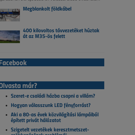
Megblankolt földkábel
400 kilovoltos távvezetéket húztak
át az M35-ös felett
Facebook
Olvasta már?
Szeret-e családi házba csapni a villám?
Hogyan válasszunk LED fényforrást?
Aki a 80-as évek közvilágítási lámpáiból
épített privát hálózatot
Szigetelt vezetékek keresztmetszet-