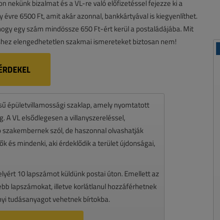
zon nekünk bizalmat és a VL-re való előfizetéssel fejezze ki a
gy évre 6500 Ft, amit akár azonnal, bankkártyával is kiegyenlíthet.
, hogy egy szám mindössze 650 Ft-ért kerül a postaládájába. Mit
hez elengedhetetlen szakmai ismereteket biztosan nem!
ÉRDEKEL
ésű épületvillamossági szaklap, amely nyomtatott
 A VL elsődlegesen a villanyszereléssel,
zó szakembernek szól, de haszonnal olvashatják
k és mindenki, aki érdeklődik a terület újdonságai,
melyért 10 lapszámot küldünk postai úton. Emellett az
ssebb lapszámokat, illetve korlátlanul hozzáférhetnek
nyi tudásanyagot vehetnek bírtokba.