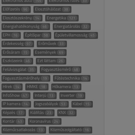
Elektromos autó
Elektromos fűtés
144
33
Előfizetés
Elosztóhálózat
96
38
Elosztószekrény
Energetika
14
121
Energiahatékonyság
Energiatárolás
46
32
EPH
Építőipar
Épületvillamosság
16
58
45
Érdekesség
Erőművek
97
33
Erősáram
Események
15
69
Eszközeink
Ezt láttam
46
26
Felülvizsgálat
Fogyasztásmérő
35
48
Fogyasztásmérőhely
Fűtéstechnika
19
14
Hírek
HMKE
Hőkamera
14
18
13
InfoShow
Interjú
Inverter
47
13
19
IP kamera
Jogszabályok
Kábel
14
53
15
Képzés
Kiállítás
KNX
17
23
32
Kontár
Koronavírus
43
24
Közműcsatlakozás
Közműszolgáltató
13
16