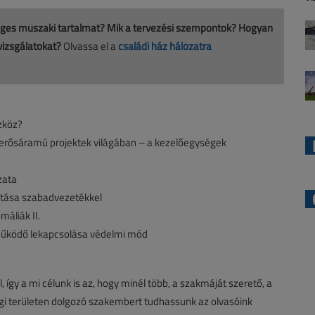
séges műszaki tartalmat? Mik a tervezési szempontok? Hogyan
lvizsgálatokat?
Olvassa el a
családi ház hálózatra
szköz?
rősáramú projektek világában – a kezelőegységek
zata
tatása szabadvezetékkel
áliák II.
működő lekapcsolása védelmi mód
 így a mi célunk is az, hogy minél több, a szakmáját szerető, a
ági területen dolgozó szakembert tudhassunk az olvasóink