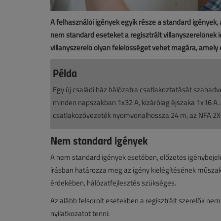
A felhasználói igények egyik része a standard igények,
nem standard eseteket a regisztrált villanyszerelőnek i
villanyszerelő olyan felelősséget vehet magára, amely
Példa
Egy új családi ház hálózatra csatlakoztatását szabadv
minden napszakban 1x32 A, kizárólag éjszaka 1x16 A. Az
csatlakozóvezeték nyomvonalhossza 24 m, az NFA 2X 
Nem standard igények
A nem standard igények esetében, előzetes igénybejele
írásban határozza meg az igény kielégítésének műszaki é
érdekében, hálózatfejlesztés szükséges.
Az alább felsorolt esetekben a regisztrált szerelők nem 
nyilatkozatot tenni: