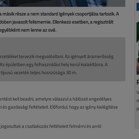
 a másik része a nem standard igények csoportjába tartozik. A
dőben javasolt felismernie. Ellenkező esetben, a regisztrált
 egyébként nem lenne az övé.
ezetékkel tervezik megvalósítani. Az igényelt áramerősség
 épületben egy felhasználási hely kerül kialakításra. A
típusú vezeték teljes hosszúsága 30 m.
V
ntést kell beadni, amelyre válaszul a hálózati engedélyes
m
s gazdasági feltételeit. Előfordul, hogy az igény kielégítése
j
jogosultak a csatlakozás feltételeit felmérni és arról