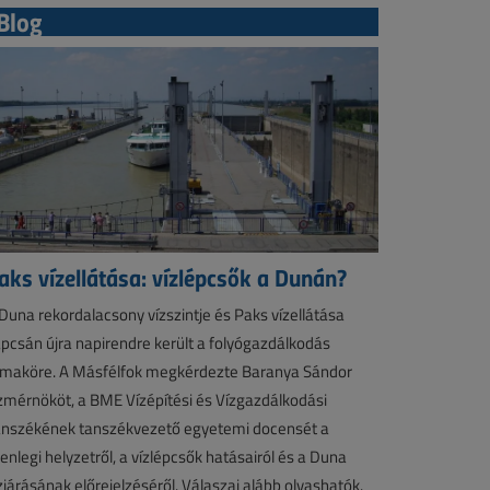
Blog
aks vízellátása: vízlépcsők a Dunán?
Duna rekordalacsony vízszintje és Paks vízellátása
pcsán újra napirendre került a folyógazdálkodás
maköre. A Másfélfok megkérdezte Baranya Sándor
zmérnököt, a BME Vízépítési és Vízgazdálkodási
nszékének tanszékvezető egyetemi docensét a
lenlegi helyzetről, a vízlépcsők hatásairól és a Duna
zjárásának előrejelzéséről. Válaszai alább olvashatók.