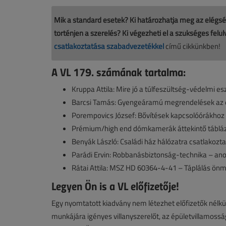
Mik a standard esetek? Ki határozhatja meg az elég
történjen a szerelés? Ki végezheti el a szükséges felü
csatlakoztatása szabadvezetékkel
című cikkünkben!
A VL 179. számának tartalma:
Kruppa Attila: Mire jó a túlfeszültség-védelmi e
Barcsi Tamás: Gyengeáramú megrendelések az e
Porempovics József: Bővítések kapcsolóórákhoz
Prémium/high end dómkamerák áttekintő táblá
Benyák László: Családi ház hálózatra csatlakoz
Parádi Ervin: Robbanásbiztonság-technika – anom
Rátai Attila: MSZ HD 60364-4-41 – Táplálás ön
Legyen Ön is a VL előfizetője!
Egy nyomtatott kiadvány nem létezhet előfizetők nélkül,
munkájára igényes villanyszerelőt, az épületvillamoss