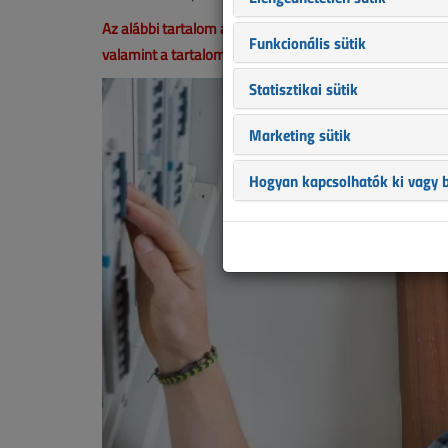
Az alábbi tartalom archív, 6 éve frissült utoljára. A ci
Funkcionális sütik
valamint a tartalom helyenként hiányos lehet (képek, tá
Statisztikai sütik
Marketing sütik
Hogyan kapcsolhatók ki vagy b