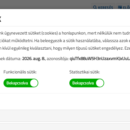
KERESÉS
ELŐ
k
H
unk úgynevezett sütiket (cookies) a honlapunkon, mert nélkülük nem tud
kciókat működtetni. Ha beleegyezik a sütik használatába, válassza azok
n kívül egyénileg kiválasztani, hogy milyen típusú sütiket engedélyez. E
tének dátuma:
2026. aug. 8.
, azonosítója:
qiuTfx88uW5H3nUzaxvmKJxUuL
Funkcionális sütik:
Statisztikai sütik:
illanyszerelő a hálózatra
?