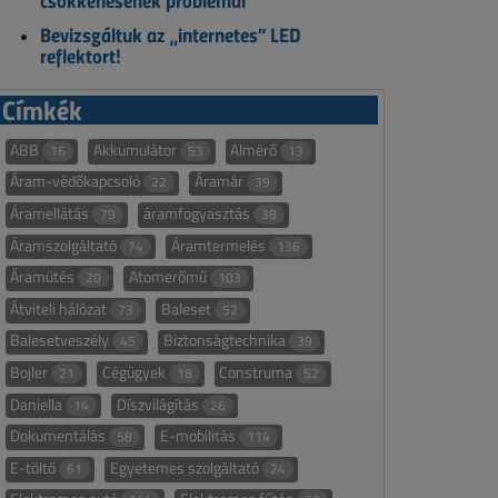
csökkenésének problémái
Bevizsgáltuk az „internetes” LED
reflektort!
Címkék
ABB
Akkumulátor
Almérő
16
53
13
Áram-védőkapcsoló
Áramár
22
39
Áramellátás
áramfogyasztás
79
38
Áramszolgáltató
Áramtermelés
74
136
Áramütés
Atomerőmű
20
103
Átviteli hálózat
Baleset
73
52
Balesetveszély
Biztonságtechnika
45
39
Bojler
Cégügyek
Construma
21
18
52
Daniella
Díszvilágítás
14
26
Dokumentálás
E-mobilitás
58
114
E-töltő
Egyetemes szolgáltató
61
24