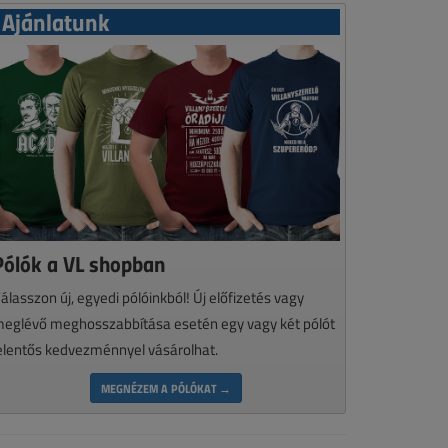
Ajánlatunk
Pólók a VL shopban
álasszon új, egyedi pólóinkból! Új előfizetés vagy
eglévő meghosszabbítása esetén egy vagy két pólót
elentős kedvezménnyel vásárolhat.
MEGNÉZEM A PÓLÓKAT →