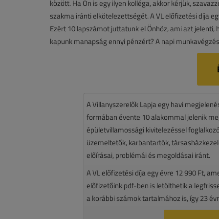
között. Ha Ön is egy ilyen kolléga, akkor kérjük, szavaz
szakma iránti elkötelezettségét. A VL előfizetési díja e
Ezért 10 lapszámot juttatunk el Önhöz, ami azt jelenti
kapunk manapság ennyi pénzért? A napi munkavégzés
A Villanyszerelők Lapja egy havi megjelen
formában évente 10 alakommal jelenik meg.
épületvillamossági kivitelezéssel foglalko
üzemeltetők, karbantartók, társasházkezelő
előírásai, problémái és megoldásai iránt.
A VL előfizetési díja egy évre 12 990 Ft, a
előfizetőink pdf-ben is letölthetik a legfri
a korábbi számok tartalmához is, így 23 év