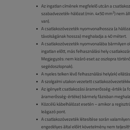
Az ingatlan címének megfelelő utcán a csatlako
2
szabadvezeték-hálózat (min. 4x50 mm
) nem ál
van).
A csatlakozóvezeték nyomvonalhossza (a hálózat
távolságának hossza) meghaladja a 40 métert.
A csatlakozóvezeték nyomvonalába bármilyen ok
ingatlan előtt, más felhasználási hely csatlakoz
Megjegyzés: nem kizáró eset az oszlopra történő
segédoszlopnak).
A nyeles telken lévő felhasználási hely(ek) ellát
A szolgalmi utakon vezetett csatlakozóvezetékkel 
Az igényelt csatlakozási áramerősség-érték (a 
áramerősség-értéke) bármely fázisban meghalad
Közcélú kábelhálózat esetén – amikor a regisztr
leágazó pont.
A csatlakozóvezeték létesítése során valamilyen
engedélyes által előírt követelmény nem teljesí