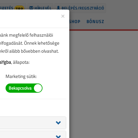
FIZETÉS
HÍRLEVÉL
BELÉPÉS/REGISZTRÁCIÓ
TIPP
×
ÍREK
LAPSZÁMOK
BLOG
SHOP
BÓNUSZ
nánk megfelelő felhasználói
 elfogadását. Önnek lehetősége
zekről alább bővebben olvashat.
aYgba
, állapota:
Marketing sütik: