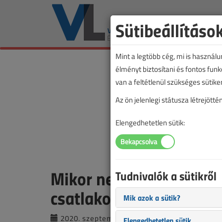
Sütibeállításo
Mint a legtöbb cég, mi is használ
élményt biztosítani és fontos fun
van a feltétlenül szükséges sütike
Az ön jelenlegi státusza létrejöt
Elengedhetetlen sütik:
Mikor nem járhat el a v
Tudnivalók a sütikről
csatlakoztatás kapcsán
Mik azok a sütik?
2020. szeptember 3. |
VL online |
3539 |
Elengedhetetlen sütik