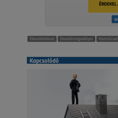
ÉRDEKEL 
BE
Elosztóhálózat
Elosztói engedélyes
Közműcsat
Kapcsolódó