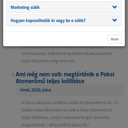
villamosenergia-rendszer szívében
Marketing sütik
Hírek, 2026. augusztus
Hogyan kapcsolhatók ki vagy be a sütik?
Az elmúlt több mint négy évtizedben a Paksi
Atomerőmű Magyarország villamosenergia-
rendszerének legstabilabb pillére volt. Az erőmű
Bezár
működése során előfordultak karbantartások,
üzemzavarok, teljesítménycsökkentések, azonban
olyan helyzetre még nem vol...
Ami még nem volt: megtörténik a Paksi
Atomerőmű teljes leállítása
Hírek, 2026. július
A Duna alacsony vízállása miatt az elkövetkező 24-72
órában elkerülhetetlenné válik a Paksi Atomerőmű
teljes leállítása, ezzel a villamosenergia-termelés
megszűnése – áll az erőmű július 30-i