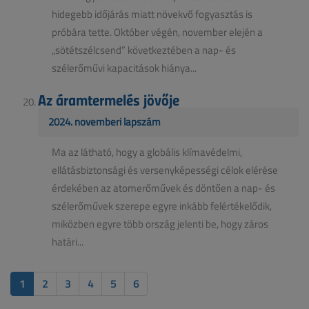
hidegebb időjárás miatt növekvő fogyasztás is
próbára tette. Október végén, november elején a
„sötétszélcsend” következtében a nap- és
szélerőművi kapacitások hiánya...
Az áramtermelés jövője
2024. novemberi lapszám
Ma az látható, hogy a globális klímavédelmi,
ellátásbiztonsági és versenyképességi célok elérése
érdekében az atomerőművek és döntően a nap- és
szélerőművek szerepe egyre inkább felértékelődik,
miközben egyre több ország jelenti be, hogy záros
határi...
1
2
3
4
5
6