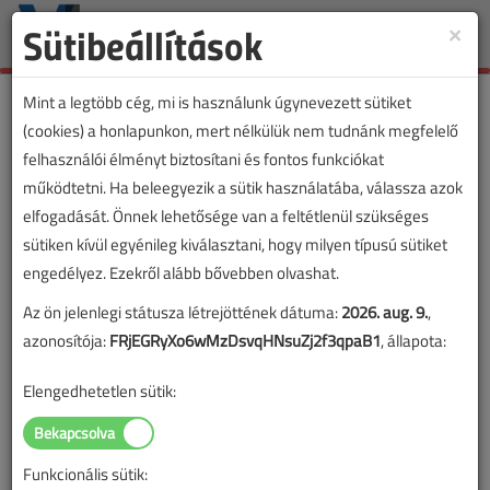
Sütibeállítások
×
Toggle
naviga
Mint a legtöbb cég, mi is használunk úgynevezett sütiket
(cookies) a honlapunkon, mert nélkülük nem tudnánk megfelelő
felhasználói élményt biztosítani és fontos funkciókat
működtetni. Ha beleegyezik a sütik használatába, válassza azok
elfogadását. Önnek lehetősége van a feltétlenül szükséges
sütiken kívül egyénileg kiválasztani, hogy milyen típusú sütiket
engedélyez. Ezekről alább bővebben olvashat.
Az ön jelenlegi státusza létrejöttének dátuma:
2026. aug. 9.
,
azonosítója:
FRjEGRyXo6wMzDsvqHNsuZj2f3qpaB1
, állapota:
Elengedhetetlen sütik:
Funkcionális sütik: