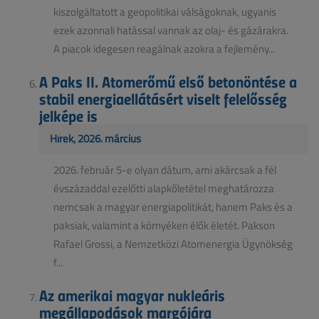
kiszolgáltatott a geopolitikai válságoknak, ugyanis
ezek azonnali hatással vannak az olaj- és gázárakra.
A piacok idegesen reagálnak azokra a fejlemény...
A Paks II. Atomerőmű első betonöntése a
stabil energiaellátásért viselt felelősség
jelképe is
Hírek, 2026. március
2026. február 5-e olyan dátum, ami akárcsak a fél
évszázaddal ezelőtti alapkőletétel meghatározza
nemcsak a magyar energiapolitikát, hanem Paks és a
paksiak, valamint a környéken élők életét. Pakson
Rafael Grossi, a Nemzetközi Atomenergia Ügynökség
f...
Az amerikai magyar nukleáris
megállapodások margójára