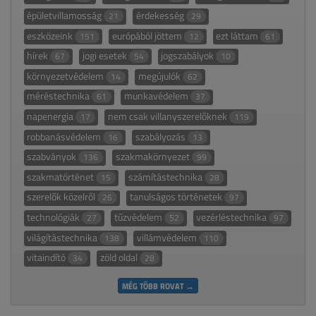
épületvillamosság
érdekesség
21
29
eszközeink
európából jöttem
ezt láttam
151
12
61
hírek
jogi esetek
jogszabályok
67
54
10
környezetvédelem
megújulók
14
62
méréstechnika
munkavédelem
61
37
napenergia
nem csak villanyszerelőknek
17
119
robbanásvédelem
szabályozás
16
13
szabványok
szakmakörnyezet
136
99
szakmatörténet
számítástechnika
15
28
szerelők közelről
tanulságos történetek
26
97
technológiák
tűzvédelem
vezérléstechnika
27
52
97
világítástechnika
villámvédelem
138
110
vitaindító
zöld oldal
34
28
MÉG TÖBB ROVAT →