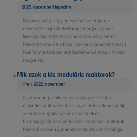
2025. decemberi lapszám
Magyarország – egy egészséges energiamix
részeként – a jövőbeli villamosenergia-igények
kiszolgálása érdekében a naperőművek jelentős
fejlesztése mellett a hazai nukleáris kapacitás hosszú
távú fenntartásában és bővítésében érdekelt. A célok
megvalós...
Mik azok a kis moduláris reaktorok?
Hírek, 2025. november
Az atomenergia alkalmazása világszerte több
évtizedes múltra tekint vissza, az utóbbi időben pedig
a korábbi megoldásoknál olcsóbbnak és
biztonságosabbnak ígérkező kis moduláris reaktorok
fejlesztése révén új lendületet kapott. A technológia