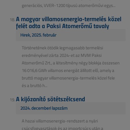
generációs, VVER-1200 típusú atomerőművi egys...
A magyar villamosenergia-termelés közel
felét adta a Paksi Atomerőmű tavaly
Hírek, 2025. február
Történetének ötödik legmagasabb termelési
eredményével zárta 2024-et az MVM Paksi
Atomerőmű Zrt., a létesítmény négy blokkja összesen
16 016,6 GWh villamos energiát állított elő, amely a
bruttó magyar villamosenergia-termelés közel fele
és a bruttó h...
A kijózanító sötétszélcsend
2024. decemberi lapszám
A hazai villamosenergia-rendszert a nyári
csúcsfogyasztások és az importcsúcs után a