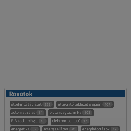
Rovatok
áttekintő táblázat
áttekintő táblázat alapján
232
107
automatizálás
biztonságtechnika
14
102
EIB technológia
elektromos autó
43
17
energetika
energiaellátás
energiaforrások
57
30
19