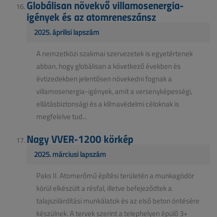
Globálisan növekvő villamosenergia-
igények és az atomreneszánsz
2025. áprilisi lapszám
A nemzetközi szakmai szervezetek is egyetértenek
abban, hogy globálisan a következő években és
évtizedekben jelentősen növekedni fognak a
villamosenergia-igények, amit a versenyképességi,
ellátásbiztonsági és a klímavédelmi céloknak is
megfelelve tud...
Nagy VVER-1200 körkép
2025. márciusi lapszám
Paks II. Atomerőmű építési területén a munkagödör
körül elkészült a résfal, illetve befejeződtek a
talajszilárdítási munkálatok és az első beton öntésére
készülnek. A tervek szerint a telephelyen épülő 3+