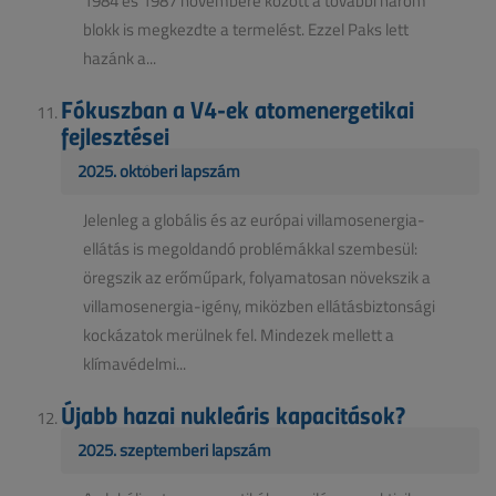
1984 és 1987 novembere között a további három
blokk is megkezdte a termelést. Ezzel Paks lett
hazánk a...
Fókuszban a V4-ek atomenergetikai
fejlesztései
2025. októberi lapszám
Jelenleg a globális és az európai villamosenergia-
ellátás is megoldandó problémákkal szembesül:
öregszik az erőműpark, folyamatosan növekszik a
villamosenergia-igény, miközben ellátásbiztonsági
kockázatok merülnek fel. Mindezek mellett a
klímavédelmi...
Újabb hazai nukleáris kapacitások?
2025. szeptemberi lapszám