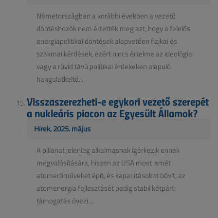
Németországban a korábbi években a vezető
döntéshozók nem értették meg azt, hogy a felelős
energiapolitikai döntések alapvetően fizikai és
szakmai kérdések, ezért nincs értelme az ideológiai
vagy a rövid távú politikai érdekeken alapuló
hangulatkelté...
Visszaszerezheti-e egykori vezető szerepét
a nukleáris piacon az Egyesült Államok?
Hírek, 2025. május
A pillanat jelenleg alkalmasnak ígérkezik ennek
megvalósítására, hiszen az USA most ismét
atomerőműveket épít, és kapacitásokat bővít, az
atomenergia fejlesztését pedig stabil kétpárti
támogatás övezi....