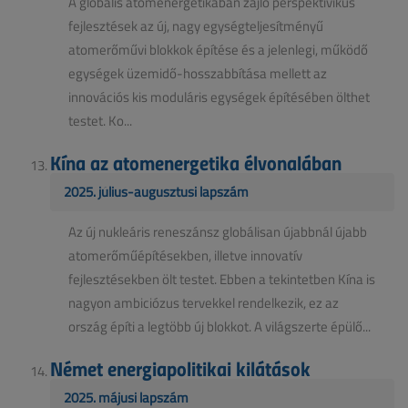
A globális atomenergetikában zajló perspektivikus
fejlesztések az új, nagy egységteljesítményű
atomerőművi blokkok építése és a jelenlegi, működő
egységek üzemidő-hosszabbítása mellett az
innovációs kis moduláris egységek építésében ölthet
testet. Ko...
Kína az atomenergetika élvonalában
2025. július-augusztusi lapszám
Az új nukleáris reneszánsz globálisan újabbnál újabb
atomerőműépítésekben, illetve innovatív
fejlesztésekben ölt testet. Ebben a tekintetben Kína is
nagyon ambiciózus tervekkel rendelkezik, ez az
ország építi a legtöbb új blokkot. A világszerte épülő...
Német energiapolitikai kilátások
2025. májusi lapszám