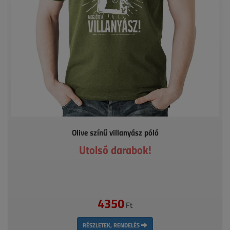
Olive színű villanyász póló
Utolsó darabok!
4350
Ft
RÉSZLETEK, RENDELÉS