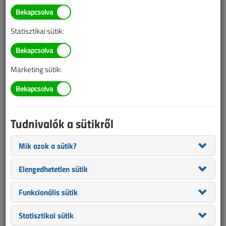
Statisztikai sütik:
Marketing sütik:
Tudnivalók a sütikről
Mik azok a sütik?
Papír + elektronikus éves előfizetés
Elengedhetetlen sütik
Legyen Ön is a Villanyszerelők Lapja előfizetője!
12 990
Funkcionális sütik
Ft
RÉSZLETEK, RENDELÉS
Statisztikai sütik