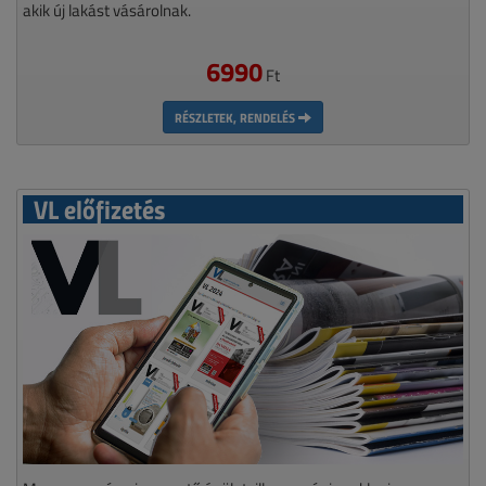
akik új lakást vásárolnak.
6990
Ft
RÉSZLETEK, RENDELÉS
VL előfizetés