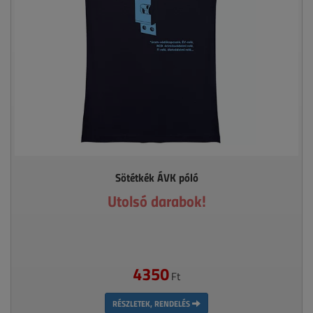
Sötétkék ÁVK póló
Utolsó darabok!
4350
Ft
RÉSZLETEK, RENDELÉS