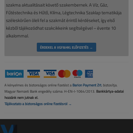
szakma aktualitásait követő szakembernek. A Víz, Gáz,
Fűtéstechnika és Hűtő, Klíma, Légtechnika Szaklap tematikája
széleskörűen öleli fel a szakmát érintő kérdéseket, így első
kézből tájékozódhat szakcikkeink segítségével – évente 10
alkalommal.
ÉRDEKEL A VGF&HKL ELŐFIZETÉS →
A kényelmes és biztonságos online fizetést a
Barion Payment Zrt.
biztosítja.
Magyar Nemzeti Bank engedély száma: H-EN-I-1064/2013.
Bankkártya-adatai
hozzánk nem jutnak el.
Tájékoztató a biztonságos online fizetésről →