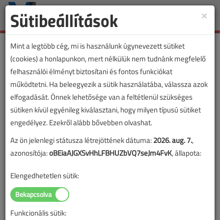
Sütibeállítások
×
Toggle
naviga
Mint a legtöbb cég, mi is használunk úgynevezett sütiket
(cookies) a honlapunkon, mert nélkülük nem tudnánk megfelelő
felhasználói élményt biztosítani és fontos funkciókat
VL shop
működtetni. Ha beleegyezik a sütik használatába, válassza azok
elfogadását. Önnek lehetősége van a feltétlenül szükséges
sütiken kívül egyénileg kiválasztani, hogy milyen típusú sütiket
A kosara megtekintéséhez vagy a rendeléshez kérjük,
engedélyez. Ezekről alább bővebben olvashat.
lépjen be!
Az ön jelenlegi státusza létrejöttének dátuma:
2026. aug. 7.
,
azonosítója:
oBEiaAJGXSvHhLFBHUZbVQ7seJm4FvK
, állapota:
BELÉPÉS
Elengedhetetlen sütik:
VL előfizetés mellé
ajándékot is adunk;
kedvezményes
áron vásárolhat
egy-két zoknit, pólót.
Egy előfizetést
Funkcionális sütik:
kiválasztva ajándékot is választhat.