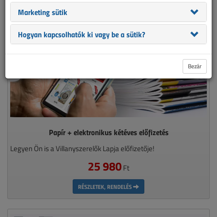
Marketing sütik
Hogyan kapcsolhatók ki vagy be a sütik?
Bezár
Papír + elektronikus kétéves előfizetés
Legyen Ön is a Villanyszerelők Lapja előfizetője!
25 980
Ft
RÉSZLETEK, RENDELÉS