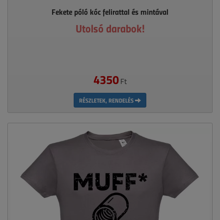
Fekete póló kóc felirattal és mintával
Utolsó darabok!
4350
Ft
RÉSZLETEK, RENDELÉS