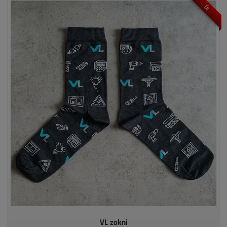
ÚJ
VL zokni