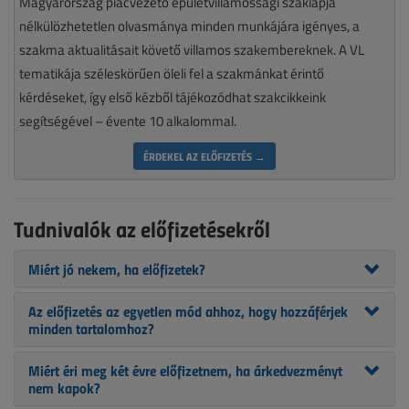
Magyarország piacvezető épületvillamossági szaklapja
nélkülözhetetlen olvasmánya minden munkájára igényes, a
szakma aktualitásait követő villamos szakembereknek. A VL
tematikája széleskörűen öleli fel a szakmánkat érintő
kérdéseket, így első kézből tájékozódhat szakcikkeink
segítségével – évente 10 alkalommal.
ÉRDEKEL AZ ELŐFIZETÉS →
Tudnivalók az előfizetésekről
Miért jó nekem, ha előfizetek?
Az előfizetés az egyetlen mód ahhoz, hogy hozzáférjek
minden tartalomhoz?
Miért éri meg két évre előfizetnem, ha árkedvezményt
nem kapok?