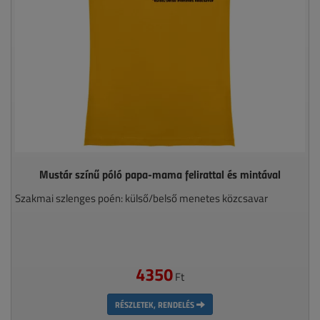
Mustár színű póló papa-mama felirattal és mintával
Szakmai szlenges poén: külső/belső menetes közcsavar
4350
Ft
RÉSZLETEK, RENDELÉS