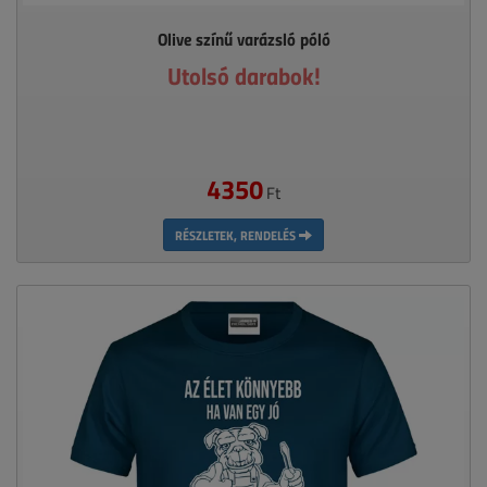
Olive színű varázsló póló
Utolsó darabok!
4350
Ft
RÉSZLETEK, RENDELÉS