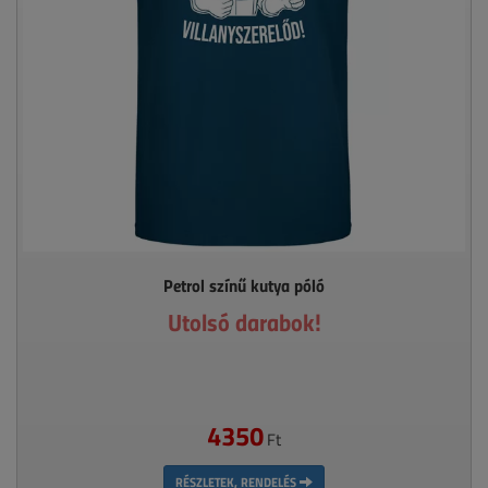
Petrol színű kutya póló
Utolsó darabok!
4350
Ft
RÉSZLETEK, RENDELÉS