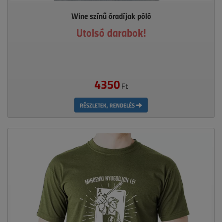
Wine színű óradíjak póló
Utolsó darabok!
4350
Ft
RÉSZLETEK, RENDELÉS