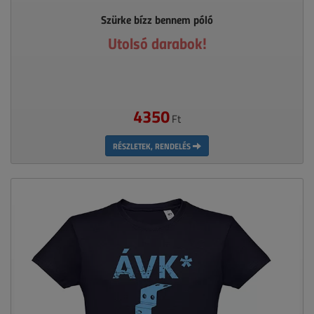
Szürke bízz bennem póló
Utolsó darabok!
4350
Ft
RÉSZLETEK, RENDELÉS