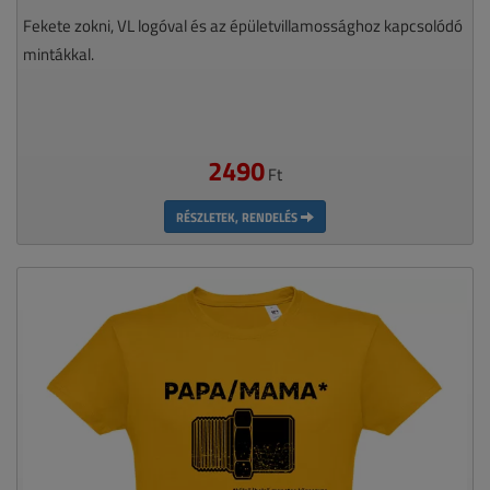
Fekete zokni, VL logóval és az épületvillamossághoz kapcsolódó
mintákkal.
2490
Ft
RÉSZLETEK, RENDELÉS