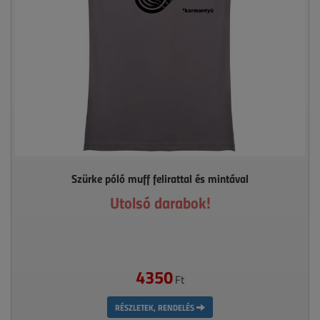
Szürke póló muff felirattal és mintával
Utolsó darabok!
4350
Ft
RÉSZLETEK, RENDELÉS