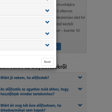
élkülözhetetlen olvasmánya minden munkájára
gényes, a szakma aktualitásait követő villamos
zakembereknek. A VL tematikája széleskörűen öleli fel
 szakmánkat érintő kérdéseket, így első kézből
ájékozódhat szakcikkeink segítségével – évente 10
lkalommal.
ÉRDEKEL AZ ELŐFIZETÉS →
Bezár
udnivalók az előfizetésekről
Miért jó nekem, ha előfizetek?
Az előfizetés az egyetlen mód ahhoz, hogy
hozzáférjek minden tartalomhoz?
Miért éri meg két évre előfizetnem, ha
árkedvezményt nem kapok?