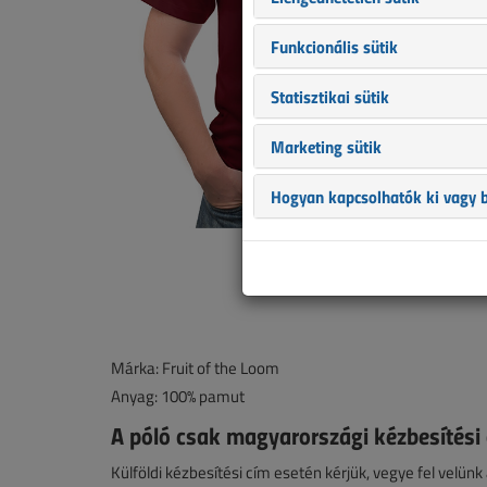
Funkcionális sütik
Statisztikai sütik
Marketing sütik
Hogyan kapcsolhatók ki vagy b
Márka: Fruit of the Loom
Anyag: 100% pamut
A póló csak magyarországi kézbesítési 
Külföldi kézbesítési cím esetén kérjük, vegye fel velünk