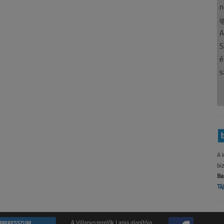
n
i
A
S
é
s
A 
bi
Ba
Tá
IMPRESSZUM
A Villanyszerelők Lapja alapítója