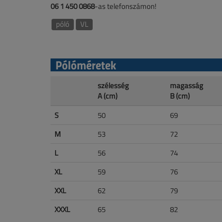
06 1 450 0868
-as telefonszámon!
póló
VL
Pólóméretek
szélesség
magasság
A (cm)
B (cm)
S
50
69
M
53
72
L
56
74
XL
59
76
XXL
62
79
XXXL
65
82