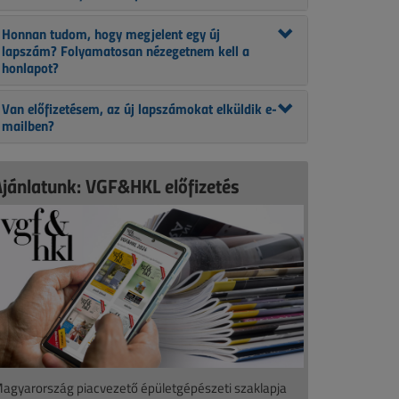
Honnan tudom, hogy megjelent egy új
lapszám? Folyamatosan nézegetnem kell a
honlapot?
Van előfizetésem, az új lapszámokat elküldik e-
mailben?
Ajánlatunk: VGF&HKL előfizetés
agyarország piacvezető épületgépészeti szaklapja