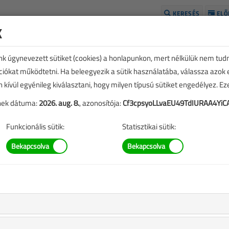
KERESÉS
ELŐ
k
H
unk úgynevezett sütiket (cookies) a honlapunkon, mert nélkülük nem tud
kciókat működtetni. Ha beleegyezik a sütik használatába, válassza azok
n kívül egyénileg kiválasztani, hogy milyen típusú sütiket engedélyez. E
ló
tének dátuma:
2026. aug. 8.
, azonosítója:
Cf3cpsyoLLvaEU49TdIURAA4Yi
Funkcionális sütik:
Statisztikai sütik:
Utolsó darabok!
4350
Ft
Ahhoz, hogy rendelni tudjon, kérjük, lépjen be, vagy
regisztráljon!
M