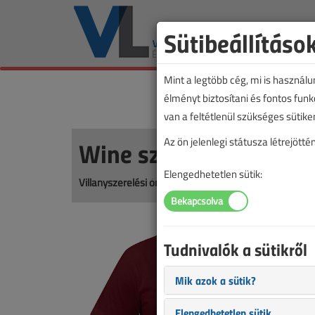
Sütibeállításo
Mint a legtöbb cég, mi is használ
élményt biztosítani és fontos fun
van a feltétlenül szükséges sütike
Wine színű óradíjak pó
Az ön jelenlegi státusza létrejöt
Elengedhetetlen sütik:
Villanyszerelési óradíjak
Tudnivalók a sütikről
Mik azok a sütik?
Elengedhetetlen sütik