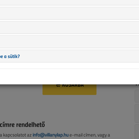
n
BELÉPÉS
i
s
Még nem regisztrált? Egy perc az egész!
a
t
REGISZTRÁCIÓ
a
Nyomon követheti rendeléseit
e a sütik?
Megadott adataival könnyebben, gyorsabban
adhat le újabb megrendelést
T
KOSÁRBA
címre rendelhető
 a kapcsolatot az
info@villanylap.hu
e-mail címen, vagy a