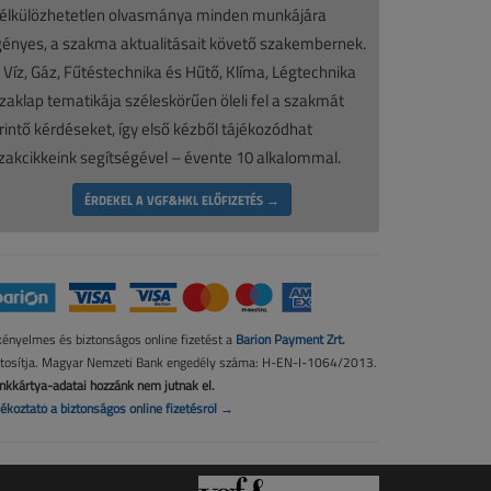
élkülözhetetlen olvasmánya minden munkájára
gényes, a szakma aktualitásait követő szakembernek.
 Víz, Gáz, Fűtéstechnika és Hűtő, Klíma, Légtechnika
zaklap tematikája széleskörűen öleli fel a szakmát
rintő kérdéseket, így első kézből tájékozódhat
zakcikkeink segítségével – évente 10 alkalommal.
ÉRDEKEL A VGF&HKL ELŐFIZETÉS →
kényelmes és biztonságos online fizetést a
Barion Payment Zrt.
ztosítja. Magyar Nemzeti Bank engedély száma: H-EN-I-1064/2013.
nkkártya-adatai hozzánk nem jutnak el.
jékoztató a biztonságos online fizetésről →