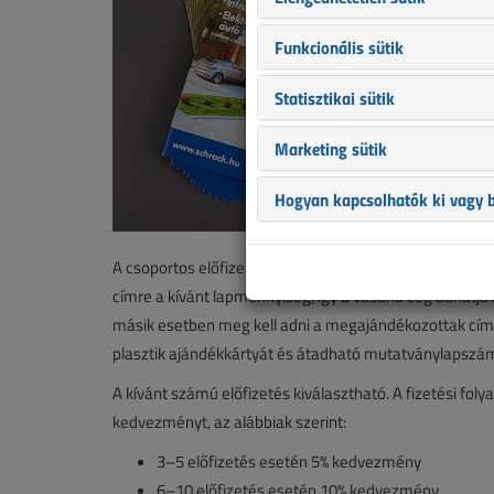
Funkcionális sütik
Statisztikai sütik
Marketing sütik
Hogyan kapcsolhatók ki vagy b
A csoportos előfizetés két módon vásárolható: az egy
címre a kívánt lapmennyiség, így a vásárló cég adhatja 
másik esetben meg kell adni a megajándékozottak címé
plasztik ajándékkártyát és átadható mutatványlapszá
A kívánt számú előfizetés kiválasztható. A fizetési fo
kedvezményt, az alábbiak szerint:
3–5 előfizetés esetén 5% kedvezmény
6–10 előfizetés esetén 10% kedvezmény