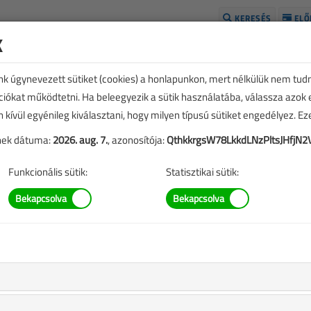
KERESÉS
ELŐ
k
H
unk úgynevezett sütiket (cookies) a honlapunkon, mert nélkülük nem tud
kciókat működtetni. Ha beleegyezik a sütik használatába, válassza azok
n kívül egyénileg kiválasztani, hogy milyen típusú sütiket engedélyez. E
tének dátuma:
2026. aug. 7.
, azonosítója:
QthkkrgsW78LkkdLNzPltsJHfjN2
Funkcionális sütik:
Statisztikai sütik:
tnereinek!
38 970
Ft-tól
Ahhoz, hogy rendelni tudjon, kérjük, lépjen be, vagy
regisztráljon!
M
BELÉPÉS