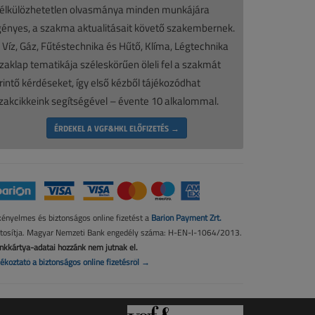
élkülözhetetlen olvasmánya minden munkájára
gényes, a szakma aktualitásait követő szakembernek.
 Víz, Gáz, Fűtéstechnika és Hűtő, Klíma, Légtechnika
zaklap tematikája széleskörűen öleli fel a szakmát
rintő kérdéseket, így első kézből tájékozódhat
zakcikkeink segítségével – évente 10 alkalommal.
ÉRDEKEL A VGF&HKL ELŐFIZETÉS →
kényelmes és biztonságos online fizetést a
Barion Payment Zrt.
ztosítja. Magyar Nemzeti Bank engedély száma: H-EN-I-1064/2013.
nkkártya-adatai hozzánk nem jutnak el.
jékoztató a biztonságos online fizetésről →