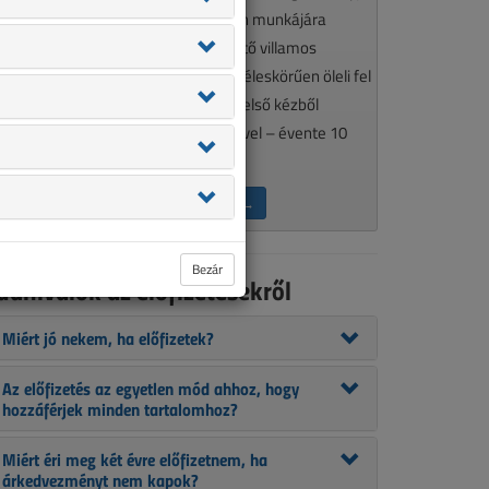
élkülözhetetlen olvasmánya minden munkájára
gényes, a szakma aktualitásait követő villamos
zakembereknek. A VL tematikája széleskörűen öleli fel
 szakmánkat érintő kérdéseket, így első kézből
ájékozódhat szakcikkeink segítségével – évente 10
lkalommal.
ÉRDEKEL AZ ELŐFIZETÉS →
Bezár
udnivalók az előfizetésekről
Miért jó nekem, ha előfizetek?
Az előfizetés az egyetlen mód ahhoz, hogy
hozzáférjek minden tartalomhoz?
Miért éri meg két évre előfizetnem, ha
árkedvezményt nem kapok?