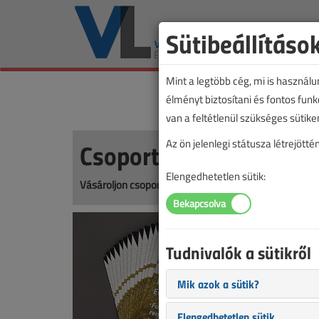
Sütibeállításo
Mint a legtöbb cég, mi is használ
élményt biztosítani és fontos fun
van a feltétlenül szükséges sütike
Csoportos előfizetés
Az ön jelenlegi státusza létrejöt
Elengedhetetlen sütik:
Vásároljon csoportos előfizetést munkatársainak, par
Tudnivalók a sütikről
Mik azok a sütik?
Elengedhetetlen sütik