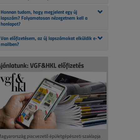
Honnan tudom, hogy megjelent egy új
lapszám? Folyamatosan nézegetnem kell a
honlapot?
Van előfizetésem, az új lapszámokat elküldik e-
mailben?
Ajánlatunk: VGF&HKL előfizetés
agyarország piacvezető épületgépészeti szaklapja