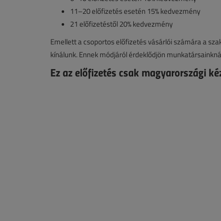
11–20 előfizetés esetén 15% kedvezmény
21 előfizetéstől 20% kedvezmény
Emellett a csoportos előfizetés vásárlói számára a sza
kínálunk. Ennek módjáról érdeklődjön munkatársainkná
Ez az előfizetés csak magyarországi ké