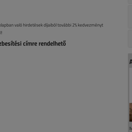
klapban való hirdetések díjaiból további 2% kedvezményt
l!
zbesítési címre rendelhető
M