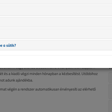
n
i
Még nem regisztrált? Egy perc az egész!
s
REGISZTRÁCIÓ
a
t
Nyomon követheti rendeléseit
a
Megadott adataival könnyebben, gyorsabban
e a sütik?
adhat le újabb megrendelést
ik esetben tömegesen érkezik a megrendelő által megadott
T
át alkalmi vagy állandó olvasóknak a Villanyszerelők Lapját. A
t és a kiadó végzi minden hónapban a kézbesítést. Utóbbihoz
mot adunk ajándékba.
lyamat végén a rendszer automatikusan érvényesíti az elérhető