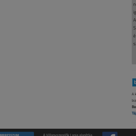
n
i
A
S
é
s
A 
bi
Ba
Tá
IMPRESSZUM
A Villanyszerelők Lapja alapítója