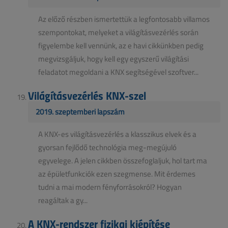
Az előző részben ismertettük a legfontosabb villamos
szempontokat, melyeket a világításvezérlés során
figyelembe kell vennünk, az e havi cikkünkben pedig
megvizsgáljuk, hogy kell egy egyszerű világítási
feladatot megoldani a KNX segítségével szoftver...
Világításvezérlés KNX-szel
2019. szeptemberi lapszám
A KNX-es világításvezérlés a klasszikus elvek és a
gyorsan fejlődő technológia meg-megújuló
egyvelege. A jelen cikkben összefoglaljuk, hol tart ma
az épületfunkciók ezen szegmense. Mit érdemes
tudni a mai modern fényforrásokról? Hogyan
reagáltak a gy...
A KNX-rendszer fizikai kiépítése