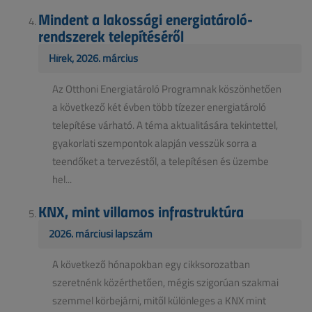
Mindent a lakossági energiatároló-
rendszerek telepítéséről
Hírek, 2026. március
Az Otthoni Energiatároló Programnak köszönhetően
a következő két évben több tízezer energiatároló
telepítése várható. A téma aktualitására tekintettel,
gyakorlati szempontok alapján vesszük sorra a
teendőket a tervezéstől, a telepítésen és üzembe
hel...
KNX, mint villamos infrastruktúra
2026. márciusi lapszám
A következő hónapokban egy cikksorozatban
szeretnénk közérthetően, mégis szigorúan szakmai
szemmel körbejárni, mitől különleges a KNX mint