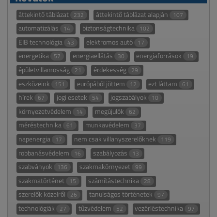
áttekintő táblázat
áttekintő táblázat alapján
232
107
automatizálás
biztonságtechnika
14
102
EIB technológia
elektromos autó
43
17
energetika
energiaellátás
energiaforrások
57
30
19
épületvillamosság
érdekesség
21
29
eszközeink
európából jöttem
ezt láttam
151
12
61
hírek
jogi esetek
jogszabályok
67
54
10
környezetvédelem
megújulók
14
62
méréstechnika
munkavédelem
61
37
napenergia
nem csak villanyszerelőknek
17
119
robbanásvédelem
szabályozás
16
13
szabványok
szakmakörnyezet
136
99
szakmatörténet
számítástechnika
15
28
szerelők közelről
tanulságos történetek
26
97
technológiák
tűzvédelem
vezérléstechnika
27
52
97