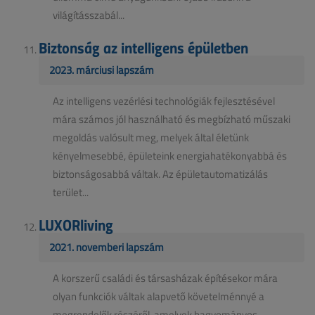
világításszabál...
Biztonság az intelligens épületben
2023. márciusi lapszám
Az intelligens vezérlési technológiák fejlesztésével
mára számos jól használható és megbízható műszaki
megoldás valósult meg, melyek által életünk
kényelmesebbé, épületeink energiahatékonyabbá és
biztonságosabbá váltak. Az épületautomatizálás
terület...
LUXORliving
2021. novemberi lapszám
A korszerű családi és társasházak építésekor mára
olyan funkciók váltak alapvető követelménnyé a
megrendelők részéről, amelyek hagyományos