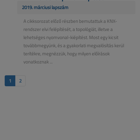
2019. márciusi lapszám
A cikksorozat előző részben bemutattuk a KNX-
rendszer elvi felépítését, a topológiát, illetve a
lehetséges nyomvonal-kiépítést. Most egy kicsit
továbbmegyünk, és a gyakorlati megvalósítás kerül
terítékre, megnézzük, hogy milyen előírások
vonatkoznak ...
1
2