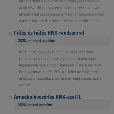
olvashattunk a gépészeti rendszerek vezérlésének
azon részéről, mely a terepi szintet jelenti, azaz az
elvételi oldal szabályozását. Még pontosabban annak
a terepi eszközeit, a termosztátokat vettük át. Enn...
Fűtés és hűtés KNX-rendszerrel
2020. októberi lapszám
Köztudott, hogy egy lakóépület vagy akár más
rendeltetésű épületek energiafelhasználásának
legnagyobb hányadát a fűtésre és hűtésre fordítjuk.
Ez a gyakorlatban 50-70%-a is lehet az épület teljes
energiafelhasználásának. Ennek megfelelően ezen
rendsz...
Árnyékolóvezérlés KNX-szel II.
2020. júniusi lapszám