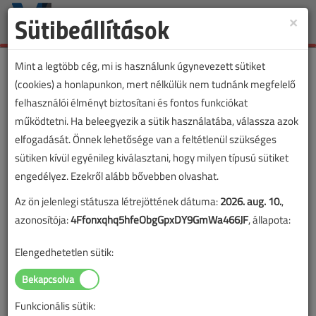
Sütibeállítások
×
Toggle
naviga
Mint a legtöbb cég, mi is használunk úgynevezett sütiket
(cookies) a honlapunkon, mert nélkülük nem tudnánk megfelelő
felhasználói élményt biztosítani és fontos funkciókat
Címke: KNX
működtetni. Ha beleegyezik a sütik használatába, válassza azok
elfogadását. Önnek lehetősége van a feltétlenül szükséges
„KNX” címkével jelölt tartalmak
sütiken kívül egyénileg kiválasztani, hogy milyen típusú sütiket
engedélyez. Ezekről alább bővebben olvashat.
Az ön jelenlegi státusza létrejöttének dátuma:
2026. aug. 10.
,
azonosítója:
4Ffonxqhq5hfeObgGpxDY9GmWa466JF
, állapota:
Elengedhetetlen sütik:
Funkcionális sütik: