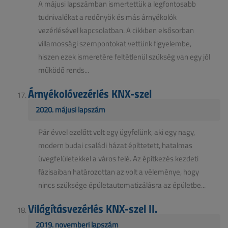
A májusi lapszámban ismertettük a legfontosabb
tudnivalókat a redőnyök és más árnyékolók
vezérlésével kapcsolatban. A cikkben elsősorban
villamossági szempontokat vettünk figyelembe,
hiszen ezek ismeretére feltétlenül szükség van egy jól
működő rends...
Árnyékolóvezérlés KNX-szel
2020. májusi lapszám
Pár évvel ezelőtt volt egy ügyfelünk, aki egy nagy,
modern budai családi házat építtetett, hatalmas
üvegfelületekkel a város felé. Az építkezés kezdeti
fázisaiban határozottan az volt a véleménye, hogy
nincs szüksége épületautomatizálásra az épületbe...
Világításvezérlés KNX-szel II.
2019. novemberi lapszám