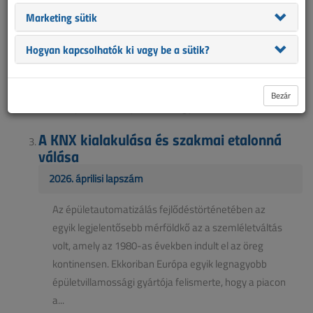
2026. májusi lapszám
Marketing sütik
A KNX rendszer felépítésének megértéséhez először
Hogyan kapcsolhatók ki vagy be a sütik?
azt érdemes tisztázni, hogy itt nem hagyományos,
pont-pont vezetékezésű villamos vezérlésről van szó,
hanem buszalapú kommunikációról. Ez a különbség
Bezár
nem pusztán annyit jelent, hogy más kábelt használ...
A KNX kialakulása és szakmai etalonná
válása
2026. áprilisi lapszám
Az épületautomatizálás fejlődéstörténetében az
egyik legjelentősebb mérföldkő az a szemléletváltás
volt, amely az 1980-as években indult el az öreg
kontinensen. Ekkoriban Európa egyik legnagyobb
épületvillamossági gyártója felismerte, hogy a piacon
a...