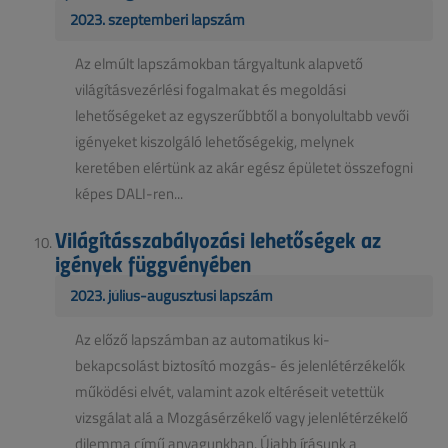
2023. szeptemberi lapszám
Az elmúlt lapszámokban tárgyaltunk alapvető
világításvezérlési fogalmakat és megoldási
lehetőségeket az egyszerűbbtől a bonyolultabb vevői
igényeket kiszolgáló lehetőségekig, melynek
keretében elértünk az akár egész épületet összefogni
képes DALI-ren...
Világításszabályozási lehetőségek az
igények függvényében
2023. július-augusztusi lapszám
Az előző lapszámban az automatikus ki-
bekapcsolást biztosító mozgás- és jelenlétérzékelők
működési elvét, valamint azok eltéréseit vetettük
vizsgálat alá a Mozgásérzékelő vagy jelenlétérzékelő
dilemma című anyagunkban. Újabb írásunk a