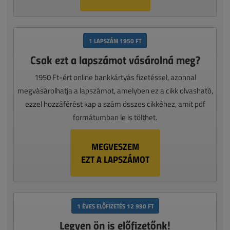
1 LAPSZÁM 1950 FT
Csak ezt a lapszámot vásárolná meg?
1950 Ft-ért online bankkártyás fizetéssel, azonnal
megvásárolhatja a lapszámot, amelyben ez a cikk olvasható,
ezzel hozzáférést kap a szám összes cikkéhez, amit pdf
formátumban le is tölthet.
MEGVESZEM
EZT A LAPSZÁMOT
1 ÉVES ELŐFIZETÉS 12 990 FT
Legyen ön is előfizetőnk!