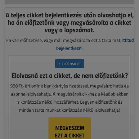
A teljes cikket bejelentkezés után olvashatja el,
ha ön előfizetőnk vagy megvásárolta a cikket
vagy a lapszámot.
Ha van előfizetése, vagy már megvásárolta ezt a tartalmat,
itt tud
bejelentkezni
.
1 CIKK 950 FT
Elolvasná ezt a cikket, de nem előfizetőnk?
950 Ft-ért online bankkártyás fizetéssel, megvásárolhatja és
azonnal elolvashatja. A megvásárolt cikkhez a későbbiekben
is korlátozás nélkül hozzáférhet. Legyen előfizetőnk és
minden tartalmunkat korlátozás nélkül elolvashatja!
MEGVESZEM
EZT A CIKKET