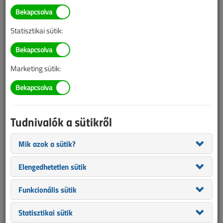
Statisztikai sütik:
Marketing sütik:
A KNX egy az egész világon szabványosított épületautomatika
rendszer, amely lehetővé teszi a világítás, fűtés, hűtés, szellőzés,
árnyékolás, biztonságtechnika, energiagazdálkodás és számos
egyéb épületfunkció integrált vezérlését.
Tudnivalók a sütikről
Mik azok a sütik?
Elengedhetetlen sütik
Funkcionális sütik
Statisztikai sütik