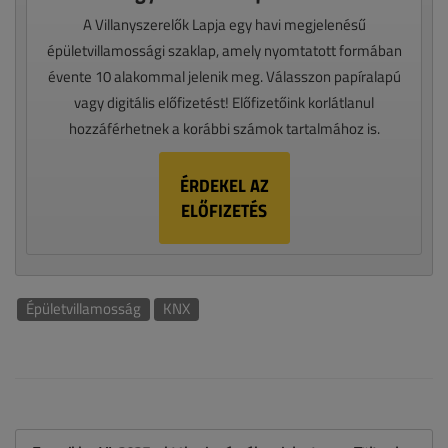
A Villanyszerelők Lapja egy havi megjelenésű
épületvillamossági szaklap, amely nyomtatott formában
évente 10 alakommal jelenik meg. Válasszon papíralapú
vagy digitális előfizetést! Előfizetőink korlátlanul
hozzáférhetnek a korábbi számok tartalmához is.
ÉRDEKEL AZ
ELŐFIZETÉS
Épületvillamosság
KNX