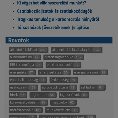
Ki végezhet villanyszerelési munkát?
Csatlakozóaljzatok és csatlakozódugók
Tragikus tanulság a karbantartás hiányáról
Társasházak fővezetékeinek felújítása
Rovatok
áttekintő táblázat
áttekintő táblázat alapján
232
107
automatizálás
biztonságtechnika
14
102
EIB technológia
elektromos autó
43
17
energetika
energiaellátás
energiaforrások
57
30
19
épületvillamosság
érdekesség
21
29
eszközeink
európából jöttem
ezt láttam
151
12
61
hírek
jogi esetek
jogszabályok
67
54
10
környezetvédelem
megújulók
14
62
méréstechnika
munkavédelem
61
37
napenergia
nem csak villanyszerelőknek
17
119