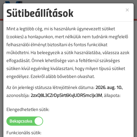
Sütibeállítások
×
Toggle
naviga
Mint a legtöbb cég, mi is használunk úgynevezett sütiket
(cookies) a honlapunkon, mert nélkülük nem tudnánk megfelelő
felhasználói élményt biztosítani és fontos funkciókat
Lapszám:
működtetni. Ha beleegyezik a sütik használatába, válassza azok
elfogadását. Önnek lehetősége van a feltétlenül szükséges
TARTALOM
sütiken kívül egyénileg kiválasztani, hogy milyen típusú sütiket
engedélyez. Ezekről alább bővebben olvashat.
35 éves a KNX
Az ön jelenlegi státusza létrejöttének dátuma:
2026. aug. 10.
,
2025/10. lapszám
|
VL online |
716 |
azonosítója:
2zxQ8L3CZrDpSirt6KvjUDRSmcIjx3M
, állapota:
Elengedhetetlen sütik:
Funkcionális sütik: