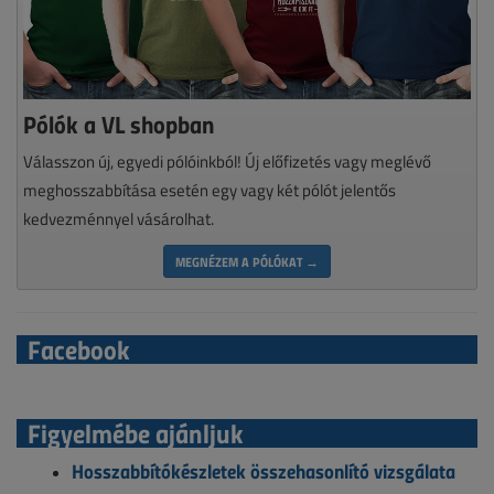
Pólók a VL shopban
Válasszon új, egyedi pólóinkból! Új előfizetés vagy meglévő
meghosszabbítása esetén egy vagy két pólót jelentős
kedvezménnyel vásárolhat.
MEGNÉZEM A PÓLÓKAT →
Facebook
Figyelmébe ajánljuk
Hosszabbítókészletek összehasonlító vizsgálata