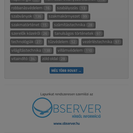
robbanásvédelem
szabályozás
16
13
szabványok
szakmakörnyezet
136
99
szakmatörténet
számítástechnika
15
28
szerelők közelről
tanulságos történetek
26
97
technológiák
tűzvédelem
vezérléstechnika
27
52
97
világítástechnika
villámvédelem
138
110
vitaindító
zöld oldal
34
28
MÉG TÖBB ROVAT →
Lapunkat rendszeresen szemlézi az
www.observer.hu