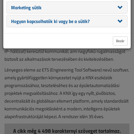
Marketing sütik
Hogyan kapcsolhatók ki vagy be a sütik?
A rendszer nyílt architektúrára épül, így több száz gyártó terméke
képes együttműködni egy közös buszrendszeren keresztül. A KNX
Bezár
rendszer több féle átviteli közegen (sodort érpár, rádiófrekvencia,
IP-hálózat) keresztül kommunikál, ami nagyfokú rugalmasságot
biztosít az alkalmazások tervezésében és kivitelezésében.
Lényeges eleme az ETS (Engineering Tool Software) nevű szoftver,
amely gyártófüggetlen környezetet nyújt a KNX eszközök
programozásához, teszteléséhez és az épületautomatizálási
projektek megvalósításához. A KNX így egy nyílt, jövőbiztos,
decentralizált és globálisan elismert platform, amely standardizált
kommunikációs megoldásként a modern, intelligens épületek
alapinfrastruktúráját képezi. A rendszer idén 35 éves.
A cikk még 4 498 karakternyi szöveget tartalmaz.