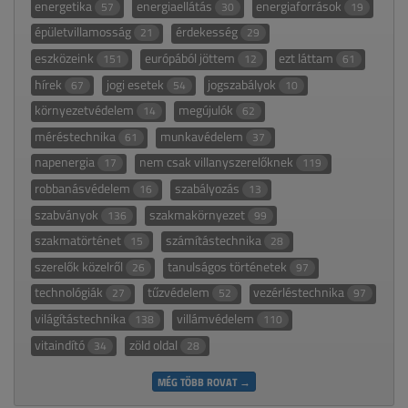
energetika
energiaellátás
energiaforrások
57
30
19
épületvillamosság
érdekesség
21
29
eszközeink
európából jöttem
ezt láttam
151
12
61
hírek
jogi esetek
jogszabályok
67
54
10
környezetvédelem
megújulók
14
62
méréstechnika
munkavédelem
61
37
napenergia
nem csak villanyszerelőknek
17
119
robbanásvédelem
szabályozás
16
13
szabványok
szakmakörnyezet
136
99
szakmatörténet
számítástechnika
15
28
szerelők közelről
tanulságos történetek
26
97
technológiák
tűzvédelem
vezérléstechnika
27
52
97
világítástechnika
villámvédelem
138
110
vitaindító
zöld oldal
34
28
MÉG TÖBB ROVAT →