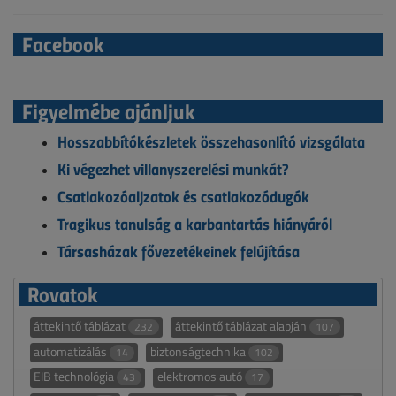
Facebook
Figyelmébe ajánljuk
Hosszabbítókészletek összehasonlító vizsgálata
Ki végezhet villanyszerelési munkát?
Csatlakozóaljzatok és csatlakozódugók
Tragikus tanulság a karbantartás hiányáról
Társasházak fővezetékeinek felújítása
Rovatok
áttekintő táblázat
áttekintő táblázat alapján
232
107
automatizálás
biztonságtechnika
14
102
EIB technológia
elektromos autó
43
17