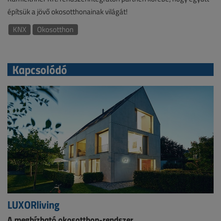
építsük a jövő okosotthonainak világát!
KNX
Okosotthon
Kapcsolódó
LUXORliving
A megbízható okosotthon-rendszer