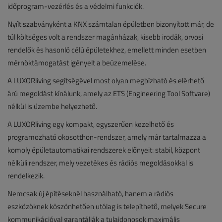
időprogram-vezérlés és a védelmi funkciók.
Nyílt szabványként a KNX számtalan épületben bizonyított már, de
túl költséges volt a rendszer magánházak, kisebb irodák, orvosi
rendelők és hasonló célú épületekhez, emellett minden esetben
mérnöktámogatást igényelt a beüzemelése.
A LUXORliving segítségével most olyan megbízható és elérhető
árú megoldást kínálunk, amely az ETS (Engineering Tool Softvare)
nélkül is üzembe helyezhető.
A LUXORliving egy kompakt, egyszerűen kezelhető és
programozható okosotthon-rendszer, amely már tartalmazza a
komoly épületautomatikai rendszerek előnyeit: stabil, központ
nélküli rendszer, mely vezetékes és rádiós megoldásokkal is
rendelkezik.
Nemcsak új építéseknél használható, hanem a rádiós
eszközöknek köszönhetően utólag is telepíthető, melyek Secure
kommunikációval garantálják a tulajdonosok maximális