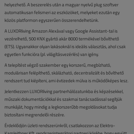
helyezhető. A beszerelés után a magyar nyelvű plug szoftver
automatikusan felismeri az eszközöket, melyeket ezután egy
közös platformon egyszerűen összerendelhetünk.
A LUXORliving Amazon Alexával vagy Google Assistant-tal is
vezérelhető, 500 KNX gyártó akár 8000 termékével bővíthető
(ETS). Ugyanakkor olyan lakásoknál is ideális választás, ahol csak
egyetlen funkcióra (pl. világításvezérlés) van igény.
A telepítést végző szakember egy korszerű, megbízható,
modulárisan felépíthető, skálázható, decentralizált és bővíthető
rendszert tud kiépíteni, ami évtizedek múlva is működőképes lesz.
Jelentkezzen LUXORliving partnerhálózatunkba és képzésekkel,
műszaki dokumentációkkal és szakmai tanácsadással segítjük
munkáját, hogy mindig a legkorszerűbb megoldásokat tudja
biztosítani megrendelői részére.
Érdeklődjön üzleti rendszerünkről, csatlakozzon az Elektro-
Kamleithner Kft. rendszerintegrátori partneri körébe, hogy együtt