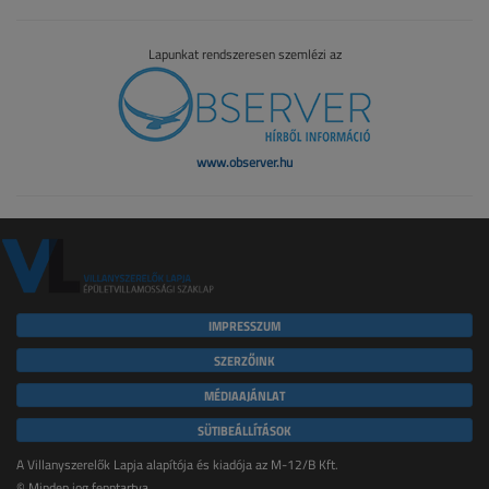
Lapunkat rendszeresen szemlézi az
www.observer.hu
IMPRESSZUM
SZERZŐINK
MÉDIAAJÁNLAT
SÜTIBEÁLLÍTÁSOK
A Villanyszerelők Lapja alapítója és kiadója az M-12/B Kft.
© Minden jog fenntartva.