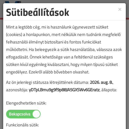
Sütibeállítások
×
Toggle
naviga
Mint a legtöbb cég, mi is használunk úgynevezett sütiket
(cookies) a honlapunkon, mert nélkülük nem tudnánk megfelelő
felhasználói élményt biztosítani és fontos funkciókat
működtetni. Ha beleegyezik a sütik használatába, válassza azok
elfogadását. Önnek lehetősége van a feltétlenül szükséges
sütiken kívül egyénileg kiválasztani, hogy milyen típusú sütiket
engedélyez. Ezekről alább bővebben olvashat.
Az ön jelenlegi státusza létrejöttének dátuma:
2026. aug. 8.
,
azonosítója:
yDTpLBmu9g9f9p88JA5GXSWv6GEratz
, állapota:
Elengedhetetlen sütik:
Funkcionális sütik:
Lapszám: