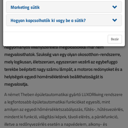
Marketing sütik
Hogyan kapcsolhatók ki vagy be a sütik?
A korszerű családi és társasházak építésekor mára olyan funkciók
Bezár
váltak alapvető követelménnyé a megrendelők részéről, amelyek
hagyományos villanyszerelési megoldásokkal már nem
megvalósíthatók. Szükség van egy olyan okosotthon-rendszerre,
mely logikusan, életszerűen, egyszerűen vezérli az egybefüggő
terekbe beépített nagy számú lámpát, a motoros redőnyöket és a
helyiségek egyedi hőmérsékletének beállíthatóságát is
megvalósítja.
A német Theben épületautomatikai gyártó LUXORliving rendszere
a legfontosabb épületautomatikai funkciókat egyesíti, mint
amilyen az egyedi hőmérsékletszabályozás, fűtés-, hűtésvezérlés,
mindent ki funkció, világítási képek, távoli elérés, a pánikfunkció,
illetve a redőnyvezérlés esetén a napvédelem, alkony- és