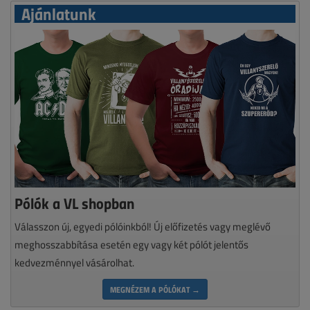
Ajánlatunk
Pólók a VL shopban
Válasszon új, egyedi pólóinkból! Új előfizetés vagy meglévő
meghosszabbítása esetén egy vagy két pólót jelentős
kedvezménnyel vásárolhat.
MEGNÉZEM A PÓLÓKAT →