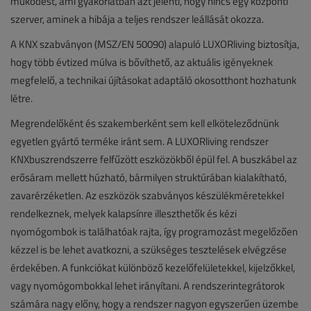
működést, ami gyakorlatban azt jelenti, hogy nincs egy központi
szerver, aminek a hibája a teljes rendszer leállását okozza.
A KNX szabványon (MSZ/EN 50090) alapuló LUXORliving biztosítja,
hogy több évtized múlva is bővíthető, az aktuális igényeknek
megfelelő, a technikai újításokat adaptáló okosotthont hozhatunk
létre.
Megrendelőként és szakemberként sem kell elköteleződnünk
egyetlen gyártó terméke iránt sem. A LUXORliving rendszer
KNXbuszrendszerre felfűzött eszközökből épül fel. A buszkábel az
erősáram mellett húzható, bármilyen struktúrában kialakítható,
zavarérzéketlen. Az eszközök szabványos készülékméretekkel
rendelkeznek, melyek kalapsínre illeszthetők és kézi
nyomógombok is találhatóak rajta, így programozást megelőzően
kézzel is be lehet avatkozni, a szükséges tesztelések elvégzése
érdekében. A funkciókat különböző kezelőfelületekkel, kijelzőkkel,
vagy nyomógombokkal lehet irányítani. A rendszerintegrátorok
számára nagy előny, hogy a rendszer nagyon egyszerűen üzembe