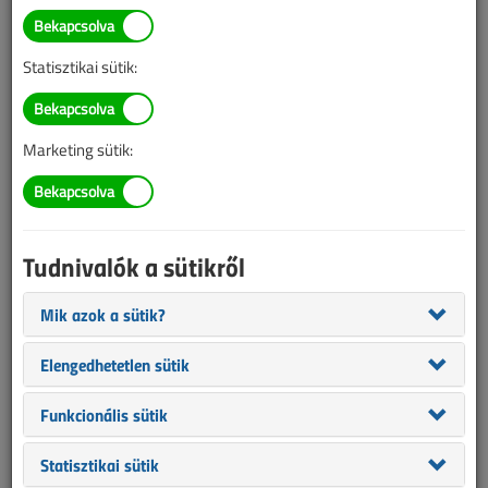
TARTALOM
Statisztikai sütik:
LUXORliving
Marketing sütik:
A hiánypótló okosotthon-rendszer
2021/11. lapszám
|
támogatott cikk |
1436 |
Tudnivalók a sütikről
Figylem! Ez a cikk 5 éve frissült utoljára. A benne szereplő
információk mára aktualitásukat veszíthették, valamint a tartalom
Mik azok a sütik?
helyenként hiányos lehet (képek, táblázatok stb.).
Elengedhetetlen sütik
Funkcionális sütik
Statisztikai sütik