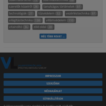
szerelők közelről
tanulságos történetek
26
97
technológiák
tűzvédelem
vezérléstechnika
27
52
97
világítástechnika
villámvédelem
138
110
vitaindító
zöld oldal
34
28
MÉG TÖBB ROVAT →
IMPRESSZUM
SZERZŐINK
MÉDIAAJÁNLAT
SÜTIBEÁLLÍTÁSOK
A Villanyszerelők Lapja alapítója és kiadója az M-12/B Kft.