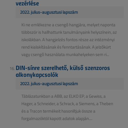
vezérlése
2022. július-augusztusi lapszám
Ki ne emlékezne a csengő hangjára, melyet naponta
többször is hallhattunk tanulmányaink helyszínein, az
iskolákban. A hangjelzés fontos része az intézményi
rend kialakításának és fenntartásának. A jelzőkürt
vagy csengő használata munkahelyeken sem ri...
DIN-sínre szerelhető, külső szenzoros
alkonykapcsolók
2022. július-augusztusi lapszám
Táblázatunkban a ABB, az ELKO EP, a Gewiss, a
Hager, a Schneider, a Schrack, a Siemens, a Theben
és a Tracon termékeit hasonlítjuk össze a
forgalmazóktól kapott adatok alapján....