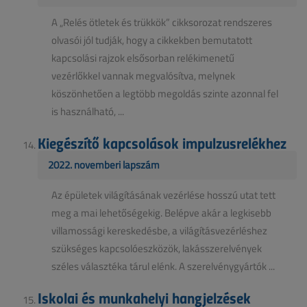
A „Relés ötletek és trükkök” cikksorozat rendszeres
olvasói jól tudják, hogy a cikkekben bemutatott
kapcsolási rajzok elsősorban relékimenetű
vezérlőkkel vannak megvalósítva, melynek
köszönhetően a legtöbb megoldás szinte azonnal fel
is használható, ...
Kiegészítő kapcsolások impulzusrelékhez
2022. novemberi lapszám
Az épületek világításának vezérlése hosszú utat tett
meg a mai lehetőségekig. Belépve akár a legkisebb
villamossági kereskedésbe, a világításvezérléshez
szükséges kapcsolóeszközök, lakásszerelvények
széles választéka tárul elénk. A szerelvénygyártók ...
Iskolai és munkahelyi hangjelzések