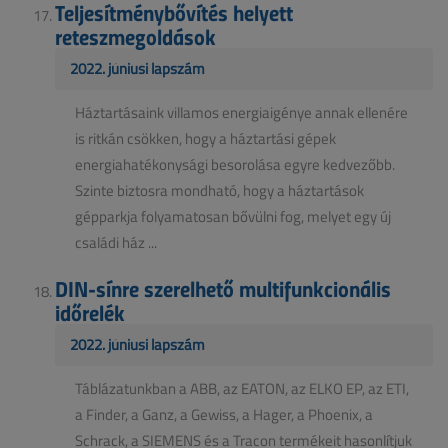
Teljesítménybővítés helyett
reteszmegoldások
2022. júniusi lapszám
Háztartásaink villamos energiaigénye annak ellenére
is ritkán csökken, hogy a háztartási gépek
energiahatékonysági besorolása egyre kedvezőbb.
Szinte biztosra mondható, hogy a háztartások
gépparkja folyamatosan bővülni fog, melyet egy új
családi ház ...
DIN-sínre szerelhető multifunkcionális
időrelék
2022. júniusi lapszám
Táblázatunkban a ABB, az EATON, az ELKO EP, az ETI,
a Finder, a Ganz, a Gewiss, a Hager, a Phoenix, a
Schrack, a SIEMENS és a Tracon termékeit hasonlítjuk