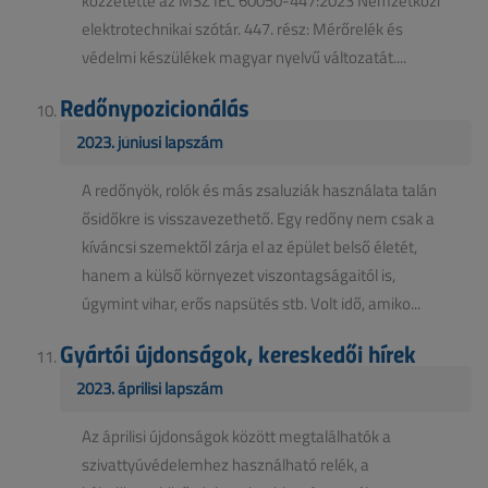
közzétette az MSZ IEC 60050-447:2023 Nemzetközi
elektrotechnikai szótár. 447. rész: Mérőrelék és
védelmi készülékek magyar nyelvű változatát....
Redőnypozicionálás
2023. júniusi lapszám
A redőnyök, rolók és más zsaluziák használata talán
ősidőkre is visszavezethető. Egy redőny nem csak a
kíváncsi szemektől zárja el az épület belső életét,
hanem a külső környezet viszontagságaitól is,
úgymint vihar, erős napsütés stb. Volt idő, amiko...
Gyártói újdonságok, kereskedői hírek
2023. áprilisi lapszám
Az áprilisi újdonságok között megtalálhatók a
szivattyúvédelemhez használható relék, a