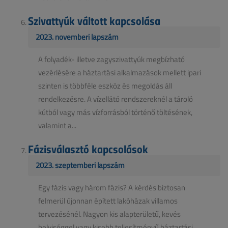
Szivattyúk váltott kapcsolása
2023. novemberi lapszám
A folyadék- illetve zagyszivattyúk megbízható
vezérlésére a háztartási alkalmazások mellett ipari
szinten is többféle eszköz és megoldás áll
rendelkezésre. A vízellátó rendszereknél a tároló
kútból vagy más vízforrásból történő töltésének,
valamint a...
Fázisválasztó kapcsolások
2023. szeptemberi lapszám
Egy fázis vagy három fázis? A kérdés biztosan
felmerül újonnan épített lakóházak villamos
tervezésénél. Nagyon kis alapterületű, kevés
helyiséggel vagy kisebb teljesítményű háztartási