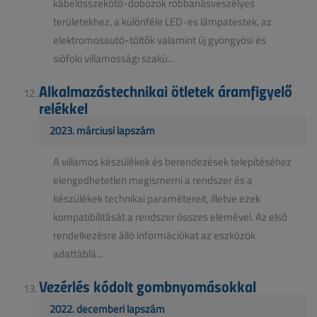
kábelösszekötő-dobozok robbanásveszélyes
területekhez, a különféle LED-es lámpatestek, az
elektromosautó-töltők valamint új gyöngyösi és
siófoki villamossági szakü...
Alkalmazástechnikai ötletek áramfigyelő
relékkel
2023. márciusi lapszám
A villamos készülékek és berendezések telepítéséhez
elengedhetetlen megismerni a rendszer és a
készülékek technikai paramétereit, illetve ezek
kompatibilitását a rendszer összes elemével. Az első
rendelkezésre álló információkat az eszközök
adattáblá...
Vezérlés kódolt gombnyomásokkal
2022. decemberi lapszám