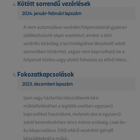
Kötött sorrendű vezérlések
2024. január-februári lapszám
A nem automatikus vezérlési folyamatoknál gyakran
találkozhatunk olyan esetekkel, amikor a kézi
vezérlés kizárólag a technológiához illeszkedő adott
sorrendben történhet, vagyis nem kapcsolható be a
folyamat köztes vagy utolsó fokozata az előző fokoz...
Fokozatkapcsolások
2023. decemberi lapszám
Ipari vagy háztartási készülékeink kézi
működtetéséhez a legtöbb esetben egyszerű
kapcsolókat használunk, melynek oka is egyszerű:
adott berendezéshez nincs másra szükség, csak be-
és kikapcsolásra. Ettől eltérő vezérlést igénylő
készülékeknél a műkö...