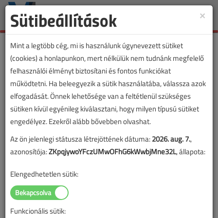
Sütibeállítások
×
Toggle
naviga
Mint a legtöbb cég, mi is használunk úgynevezett sütiket
(cookies) a honlapunkon, mert nélkülük nem tudnánk megfelelő
felhasználói élményt biztosítani és fontos funkciókat
működtetni. Ha beleegyezik a sütik használatába, válassza azok
elfogadását. Önnek lehetősége van a feltétlenül szükséges
sütiken kívül egyénileg kiválasztani, hogy milyen típusú sütiket
engedélyez. Ezekről alább bővebben olvashat.
Az ön jelenlegi státusza létrejöttének dátuma:
2026. aug. 7.
,
azonosítója:
ZKpqjywoYFczUMwOFhG6kWwbjMne32L
, állapota:
Elengedhetetlen sütik:
Funkcionális sütik: