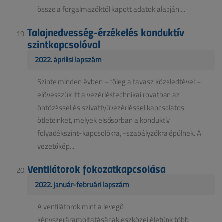
össze a forgalmazóktól kapott adatok alapján....
Talajnedvesség-érzékelés konduktív
szintkapcsolóval
2022. áprilisi lapszám
Szinte minden évben – főleg a tavasz közeledtével –
elővesszük itt a vezérléstechnikai rovatban az
öntözéssel és szivattyúvezérléssel kapcsolatos
ötleteinket, melyek elsősorban a konduktív
folyadékszint-kapcsolókra, -szabályzókra épülnek. A
vezetőkép...
Ventilátorok fokozatkapcsolása
2022. január-februári lapszám
A ventilátorok mint a levegő
kényszeráramoltatásának eszközei életünk több