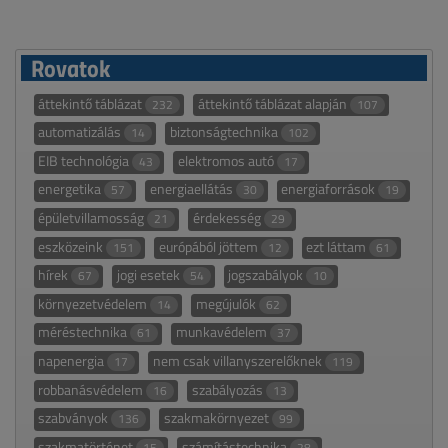
Rovatok
áttekintő táblázat
áttekintő táblázat alapján
232
107
automatizálás
biztonságtechnika
14
102
EIB technológia
elektromos autó
43
17
energetika
energiaellátás
energiaforrások
57
30
19
épületvillamosság
érdekesség
21
29
eszközeink
európából jöttem
ezt láttam
151
12
61
hírek
jogi esetek
jogszabályok
67
54
10
környezetvédelem
megújulók
14
62
méréstechnika
munkavédelem
61
37
napenergia
nem csak villanyszerelőknek
17
119
robbanásvédelem
szabályozás
16
13
szabványok
szakmakörnyezet
136
99
szakmatörténet
számítástechnika
15
28