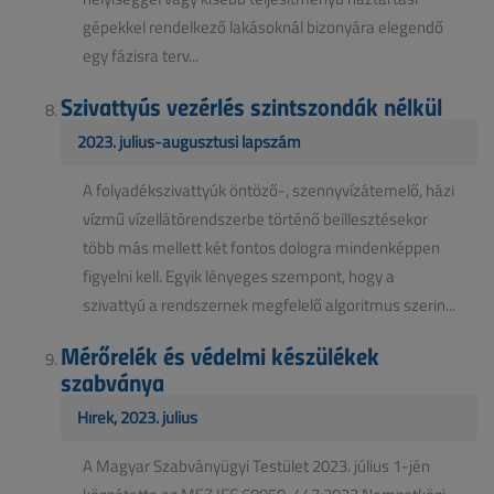
gépekkel rendelkező lakásoknál bizonyára elegendő
egy fázisra terv...
Szivattyús vezérlés szintszondák nélkül
2023. július-augusztusi lapszám
A folyadékszivattyúk öntöző-, szennyvízátemelő, házi
vízmű vízellátórendszerbe történő beillesztésekor
több más mellett két fontos dologra mindenképpen
figyelni kell. Egyik lényeges szempont, hogy a
szivattyú a rendszernek megfelelő algoritmus szerin...
Mérőrelék és védelmi készülékek
szabványa
Hírek, 2023. július
A Magyar Szabványügyi Testület 2023. július 1-jén