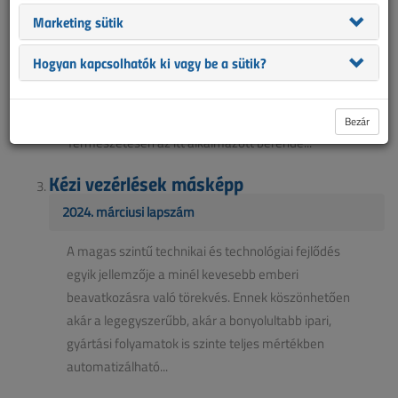
Marketing sütik
A gépi anyagmozgatás fontos része a
termelőüzemek gyártási folyamatainak.
Hogyan kapcsolhatók ki vagy be a sütik?
Használatával megoldható az emberi erővel nem,
vagy nehezen mozgatható anyagok, termékek
eljuttatása egy következő gyártási művelethez.
Bezár
Természetesen az itt alkalmazott berende...
Kézi vezérlések másképp
2024. márciusi lapszám
A magas szintű technikai és technológiai fejlődés
egyik jellemzője a minél kevesebb emberi
beavatkozásra való törekvés. Ennek köszönhetően
akár a legegyszerűbb, akár a bonyolultabb ipari,
gyártási folyamatok is szinte teljes mértékben
automatizálható...