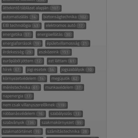
áttekintő táblázat alapján
107
automatizálás
biztonságtechnika
14
102
EIB technológia
elektromos autó
43
17
energetika
energiaellátás
57
30
energiaforrások
épületvillamosság
19
21
érdekesség
eszközeink
29
151
európából jöttem
ezt láttam
12
61
hírek
jogi esetek
jogszabályok
67
54
10
környezetvédelem
megújulók
14
62
méréstechnika
munkavédelem
61
37
napenergia
17
nem csak villanyszerelőknek
119
robbanásvédelem
szabályozás
16
13
szabványok
szakmakörnyezet
136
99
szakmatörténet
számítástechnika
15
28