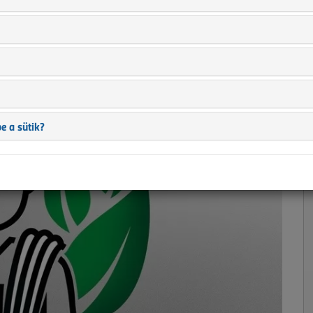
és konduktív
9 |
e a sütik?