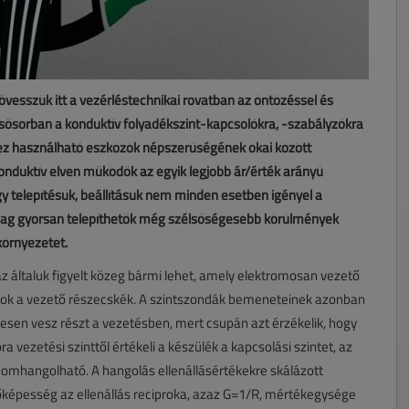
ővesszük itt a vezérléstechnikai rovatban az öntözéssel és
elsősorban a konduktív folyadékszint-kapcsolókra, -szabályzókra
ez használható eszközök népszerűségének okai között
konduktív elven működők az egyik legjobb ár/érték arányú
ogy telepítésük, beállításuk nem minden esetben igényel a
ylag gyorsan telepíthetők még szélsőségesebb körülmények
környezetet.
az általuk figyelt közeg bármi lehet, amely elektromosan vezető
nok a vezető részecskék. A szintszondák bemeneteinek azonban
esen vesz részt a vezetésben, mert csupán azt érzékelik, hogy
 vezetési szinttől értékeli a készülék a kapcsolási szintet, az
nomhangolható. A hangolás ellenállásértékekre skálázott
őképesség az ellenállás reciproka, azaz G=1/R, mértékegysége