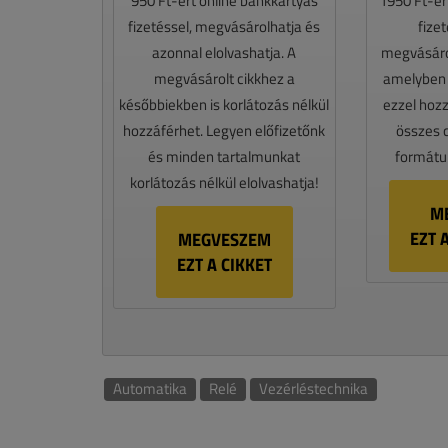
950 Ft-ért online bankkártyás
1950 Ft-ér
fizetéssel, megvásárolhatja és
fize
azonnal elolvashatja. A
megvásáro
megvásárolt cikkhez a
amelyben e
későbbiekben is korlátozás nélkül
ezzel hoz
hozzáférhet. Legyen előfizetőnk
összes 
és minden tartalmunkat
formátum
korlátozás nélkül elolvashatja!
M
EZT 
MEGVESZEM
EZT A CIKKET
Automatika
Relé
Vezérléstechnika