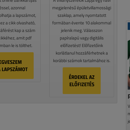
t online bankkártyás
A Villanyszerelők Lapja egy havi
téssel, azonnal
megjelenésű épületvillamossági
lhatja a lapszámot,
szaklap, amely nyomtatott
z a cikk olvasható,
formában évente 10 alakommal
záférést kap a szám
jelenik meg. Válasszon
cikkéhez, amit pdf
papíralapú vagy digitális
ban le is tölthet.
előfizetést! Előfizetőink
korlátlanul hozzáférhetnek a
korábbi számok tartalmához is.
EGVESZEM
A LAPSZÁMOT
ÉRDEKEL AZ
ELŐFIZETÉS
V
m
j