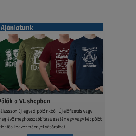
Ajánlatunk
Pólók a VL shopban
álasszon új, egyedi pólóinkból! Új előfizetés vagy
eglévő meghosszabbítása esetén egy vagy két pólót
elentős kedvezménnyel vásárolhat.