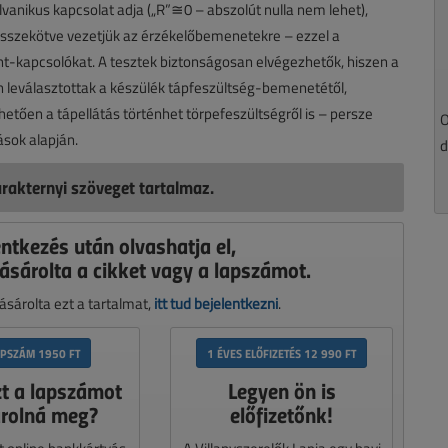
anikus kapcsolat adja („R”≅0 – abszolút nulla nem lehet),
összekötve vezetjük az érzékelőbemenetekre – ezzel a
int-kapcsolókat. A tesztek biztonságosan elvégezhetők, hiszen a
 leválasztottak a készülék tápfeszültség-bemenetétől,
tően a tápellátás történhet törpefeszültségről is – persze
O
rások alapján.
d
rakternyi szöveget tartalmaz.
entkezés után olvashatja el,
ásárolta a cikket vagy a lapszámot.
sárolta ezt a tartalmat,
itt tud bejelentkezni
.
APSZÁM 1950 FT
1 ÉVES ELŐFIZETÉS 12 990 FT
zt a lapszámot
Legyen ön is
rolná meg?
előfizetőnk!