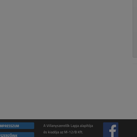
IMPRESSZUM
A Villanyszerelők Lapja alapítója
és kiadója az M-12/B Kft.
SZERZŐINK