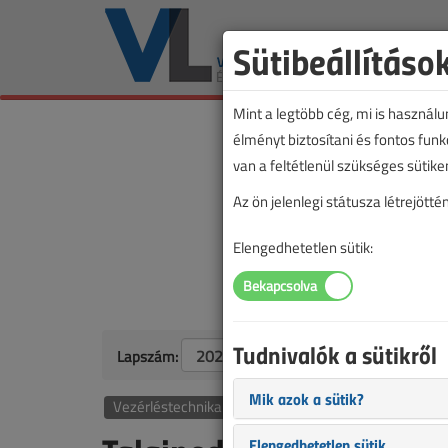
Sütibeállításo
Mint a legtöbb cég, mi is használ
élményt biztosítani és fontos fun
van a feltétlenül szükséges sütike
Az ön jelenlegi státusza létrejöt
Elengedhetetlen sütik:
Tudnivalók a sütikről
Lapszám:
Mik azok a sütik?
Vezérléstechnika
Elengedhetetlen sütik