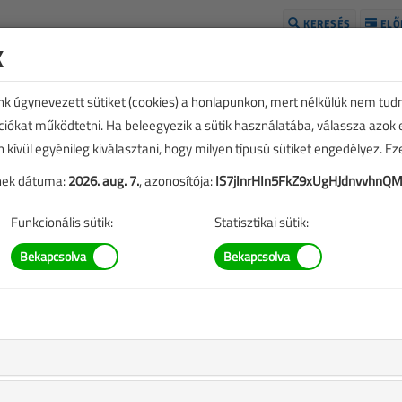
KERESÉS
ELŐ
k
H
unk úgynevezett sütiket (cookies) a honlapunkon, mert nélkülük nem tud
kciókat működtetni. Ha beleegyezik a sütik használatába, válassza azok
n kívül egyénileg kiválasztani, hogy milyen típusú sütiket engedélyez. E
tének dátuma:
2026. aug. 7.
, azonosítója:
IS7jInrHIn5FkZ9xUgHJdnvvhnQM
Funkcionális sütik:
Statisztikai sütik:
E
TARTALOM