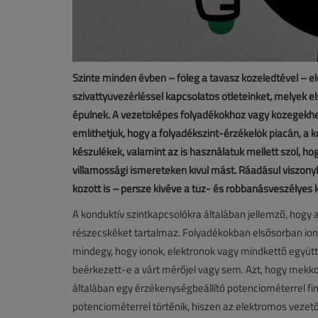
Szinte minden évben – főleg a tavasz közeledtével – el
szivattyúvezérléssel kapcsolatos ötleteinket, melyek 
épülnek. A vezetőképes folyadékokhoz vagy közegekh
említhetjük, hogy a folyadékszint-érzékelők piacán, a 
készülékek, valamint az is használatuk mellett szól, h
villamossági ismereteken kívül mást. Ráadásul viszon
között is – persze kivéve a tűz- és robbanásveszélyes 
A konduktív szintkapcsolókra általában jellemző, hogy 
részecskéket tartalmaz. Folyadékokban elsősorban io
mindegy, hogy ionok, elektronok vagy mindkettő együtt
beérkezett-e a várt mérőjel vagy sem. Azt, hogy mekkora
általában egy érzékenységbeállító potenciométerrel fi
potenciométerrel történik, hiszen az elektromos vezet