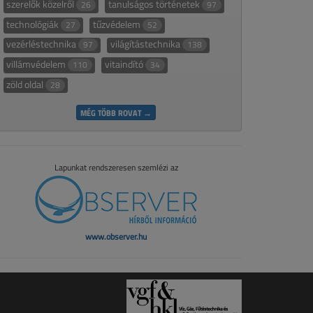
szerelők közelről
tanulságos történetek
26
97
technológiák
tűzvédelem
27
52
vezérléstechnika
világítástechnika
97
138
villámvédelem
vitaindító
110
34
zöld oldal
28
MÉG TÖBB ROVAT →
Lapunkat rendszeresen szemlézi az
www.observer.hu