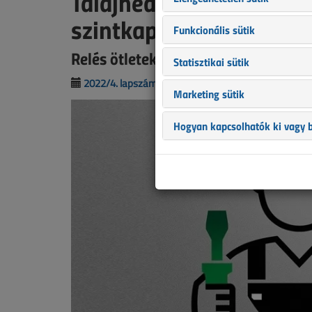
Talajnedvesség-érzékel
szintkapcsolóval
Funkcionális sütik
Relés ötletek és trükkök 27.
Statisztikai sütik
2022/4. lapszám
|
Porempovics József
|
132
Marketing sütik
Hogyan kapcsolhatók ki vagy b