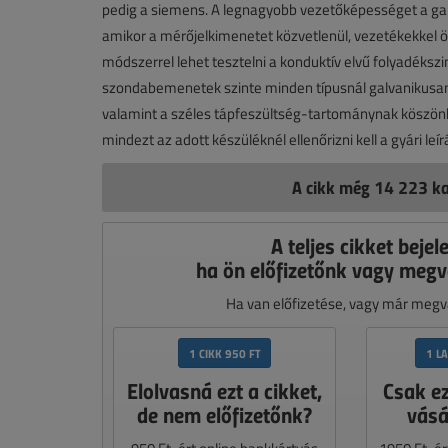
pedig a siemens. A legnagyobb vezetőképességet a galv
amikor a mérőjelkimenetet közvetlenül, vezetékekkel 
módszerrel lehet tesztelni a konduktív elvű folyadéksz
szondabemenetek szinte minden típusnál galvanikusan
valamint a széles tápfeszültség-tartománynak köszönhe
mindezt az adott készüléknél ellenőrizni kell a gyári leí
A cikk még 14 223 ka
A teljes cikket bejel
ha ön előfizetőnk vagy megv
Ha van előfizetése, vagy már megvá
1 CIKK 950 FT
1 L
Elolvasná ezt a cikket,
Csak e
de nem előfizetőnk?
vásá