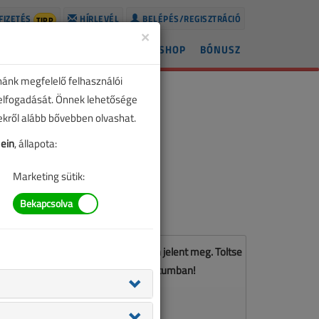
FIZETÉS
HÍRLEVÉL
BELÉPÉS/REGISZTRÁCIÓ
TIPP
×
ÍREK
LAPSZÁMOK
BLOG
SHOP
BÓNUSZ
nánk megfelelő felhasználói
 elfogadását. Önnek lehetősége
zekről alább bővebben olvashat.
ein
, állapota:
Marketing sütik:
z a cikk a VL 2022. áprilisi számában jelent meg. Töltse
le a lapszámot PDF formátumban!
LETÖLTÉS