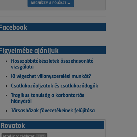
MEGNÉZEM A PÓLÓKAT →
Facebook
Figyelmébe ajánljuk
Hosszabbítókészletek összehasonlító
vizsgálata
Ki végezhet villanyszerelési munkát?
Csatlakozóaljzatok és csatlakozódugók
Tragikus tanulság a karbantartás
hiányáról
Társasházak fővezetékeinek felújítása
Rovatok
áttekintő táblázat
232