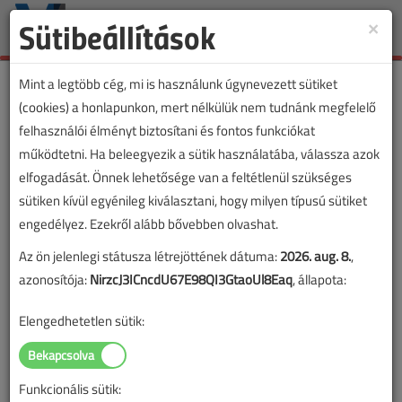
Sütibeállítások
×
Toggle
naviga
Mint a legtöbb cég, mi is használunk úgynevezett sütiket
(cookies) a honlapunkon, mert nélkülük nem tudnánk megfelelő
felhasználói élményt biztosítani és fontos funkciókat
működtetni. Ha beleegyezik a sütik használatába, válassza azok
elfogadását. Önnek lehetősége van a feltétlenül szükséges
sütiken kívül egyénileg kiválasztani, hogy milyen típusú sütiket
engedélyez. Ezekről alább bővebben olvashat.
Az ön jelenlegi státusza létrejöttének dátuma:
2026. aug. 8.
,
azonosítója:
NirzcJ3ICncdU67E98QI3GtaoUl8Eaq
, állapota:
Elengedhetetlen sütik:
Funkcionális sütik: