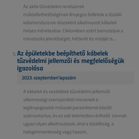
Az aktív tűzvédelmi rendszerek
működtethetőségének lényeges feltétele a tűzálló
kábelrendszerek részeként alkalmazott kábelek
helyes méretezése. Cikkünkben ezért bemutatjuk a
méretezés jelentőségét, hátterét és módját is....
Az épületekbe beépíthető kábelek
tűzvédelmi jellemzői és megfelelőségük
igazolása
2023. szeptemberi lapszám
A kábelek és vezetékek tűzvédelmi jellemzői
villamossági szempontból nincsenek a
leglényegesebb műszaki paraméterek között
számontartva, és ez sok tekintetben érthető. Vannak
ugyan olyan alkalmazások, ahol a tűzállóság, a
halogénmentesség vagy hasonl...