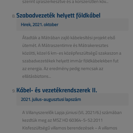
szerint újraszerkesztve és a korszerűtlen köv...
Szabadvezeték helyett földkábel
Hírek, 2021. október
Átadták a Mátrában zajló kábelesítési projekt első
ütemét. A Mátraszentimre és Mátrakeresztes
közötti, közel 6 km-es középfeszültségű szakaszon a
szabadvezetékek helyett immár földkábelekben fut
az energia. Az eredmény pedig nemcsak az
ellátásbiztons...
Kábel- és vezetékrendszerek II.
2021. július-augusztusi lapszám
A Villanyszerelők Lapja júniusi (VL 2021/6.) számában
kezdtük meg az MSZ HD 60364-5-52:2011
Kisfeszültségű villamos berendezések – A villamos