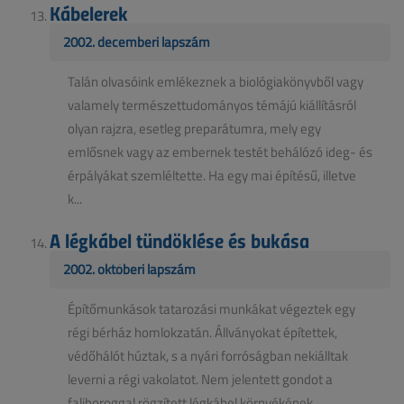
Kábelerek
2002. decemberi lapszám
Talán olvasóink emlékeznek a biológiakönyvből vagy
valamely természettudományos témájú kiállításról
olyan rajzra, esetleg preparátumra, mely egy
emlősnek vagy az embernek testét behálózó ideg- és
érpályákat szemléltette. Ha egy mai építésű, illetve
k...
A légkábel tündöklése és bukása
2002. októberi lapszám
Építőmunkások tatarozási munkákat végeztek egy
régi bérház homlokzatán. Állványokat építettek,
védőhálót húztak, s a nyári forróságban nekiálltak
leverni a régi vakolatot. Nem jelentett gondot a
falihoroggal rögzített légkábel környékének