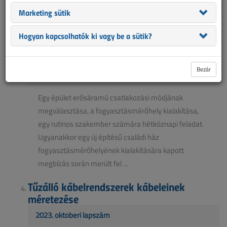
rendje általánosan elfogadott és egyértelmű.
Marketing sütik
Cikkünkben rámutatunk, hogy ez azért nem tel...
Hogyan kapcsolhatók ki vagy be a sütik?
Milyen követelmények vonatkoznak az
épületföldelés kialakítására?
Bezár
Hírek, 2025. november
Egy épület erősáramú csatlakozási módjának
megválasztása, a fogyasztásmérőhely kialakítása,
egy rutinos szakember számára hétköznapi feladat.
Ugyanakkor egy új építésű családi ház
fogyasztásmérőhelyének kialakítására kapott
megbízás során merült fel ...
Tűzálló kábelrendszerek kábeleinek
méretezése
2023. októberi lapszám