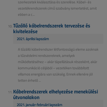
szerkezetek kiválasztása és szerelése. Kábel- és
vezetékrendszerek című szabvány ismertetést, amit
ebben a c...
Tűzálló kábelrendszerek tervezése és
kivitelezése
2021. áprilisi lapszám
A tűzálló kábelrendszer létfontosságú eleme azoknak
a tűzvédelmi rendszereknek, amelyek
működtetéséhez – akár tápellátásuk részeként, akár
kommunikáció céljából – vezetéken továbbított
villamos energiára van szükség. Ennek ellenére jól
tetten érhető ...
Kábelrendszerek elhelyezése menekülési
útvonalakon
2021. január-februári lapszám