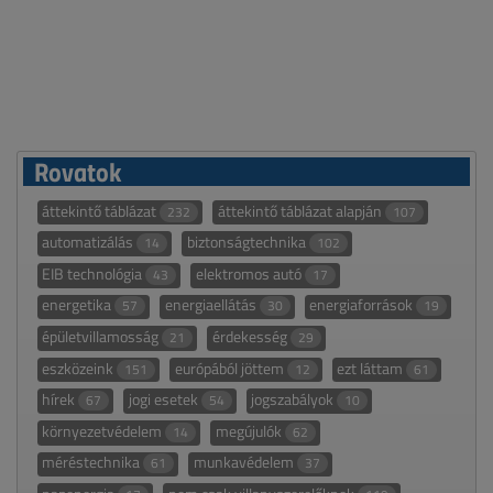
Rovatok
áttekintő táblázat
áttekintő táblázat alapján
232
107
automatizálás
biztonságtechnika
14
102
EIB technológia
elektromos autó
43
17
energetika
energiaellátás
energiaforrások
57
30
19
épületvillamosság
érdekesség
21
29
eszközeink
európából jöttem
ezt láttam
151
12
61
hírek
jogi esetek
jogszabályok
67
54
10
környezetvédelem
megújulók
14
62
méréstechnika
munkavédelem
61
37