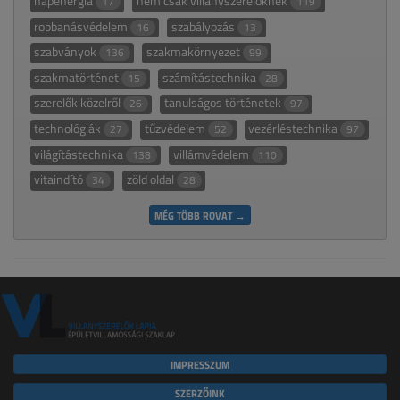
napenergia
nem csak villanyszerelőknek
17
119
robbanásvédelem
szabályozás
16
13
szabványok
szakmakörnyezet
136
99
szakmatörténet
számítástechnika
15
28
szerelők közelről
tanulságos történetek
26
97
technológiák
tűzvédelem
vezérléstechnika
27
52
97
világítástechnika
villámvédelem
138
110
vitaindító
zöld oldal
34
28
MÉG TÖBB ROVAT →
IMPRESSZUM
SZERZŐINK