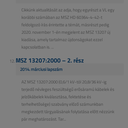
Cikkünk aktualitását az adja, hogy egyrészt a VL egy
korábbi számában az MSZ HD 60364-4-42-t
feldolgozó írás érintette a témát, másrészt pedig
2020. november 1-én megjelent az MSZ 13207 új
kiadása, amely tartalmaz újdonságokat ezzel
kapcsolatban is. ...
MSZ 13207:2000 – 2. rész
2014. márciusi lapszám
AZ MSZ 13207:2000 (0,6/1 kV-tól 20,8/36 kV-ig
terjedő névleges feszültségű erősáramú kábelek és
jelzőkábelek kiválasztása, fektetése és
terhelhetősége) szabvány előző számunkban
megkezdett tárgyalásának folytatása előtt nézzünk
pár meghatározást. Tar...