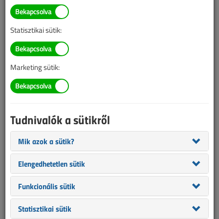
TARTALOM
Statisztikai sütik:
Tűzvédelem
Tűzálló kábelrendszerek
Marketing sütik:
kábeleinek méretezése
Tűzvédelem III.
Tudnivalók a sütikről
2023/10. lapszám
|
Kruppa Attila
|
2253 |
Mik azok a sütik?
Elengedhetetlen sütik
Funkcionális sütik
Statisztikai sütik