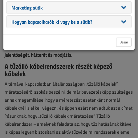
Marketing sütik
Hogyan kapcsolhatók ki vagy be a sütik?
Az aktív tűzvédelmi rendszerek működtethetőségének lényeges
feltétele a tűzálló kábelrendszerek részeként alkalmazott kábelek
Bezár
helyes méretezése. Cikkünkben ezért bemutatjuk a méretezés
jelentőségét, hátterét és módját is.
A tűzálló kábelrendszerek részét képező
kábelek
A témával kapcsolatban általánosságban „tűzálló kábelek”
méretezéséről szokás beszélni, de már bevezetésképp szükséges
annak megemlítése, hogy a méretezést esetenként normál
kábeleknél is el kell végezni, és éppen ezért nem adtuk azt a címet
írásunknak, hogy „tűzálló kábelek méretezése”. Tűzálló
kábelrendszer – amelynek feladata az, hogy tűz hatásának kitéve
is képes legyen biztosítani az aktív tűzvédelmi rendszerek elemei