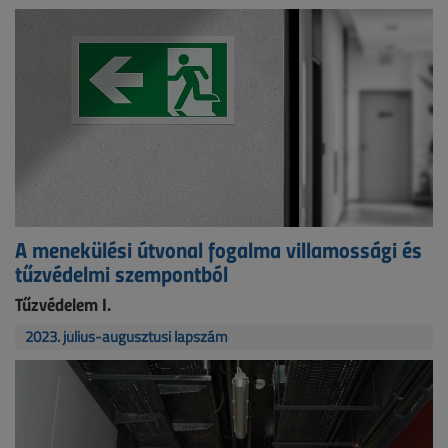
A menekülési útvonal fogalma villamossági és
tűzvédelmi szempontból
Tűzvédelem I.
2023. július-augusztusi lapszám