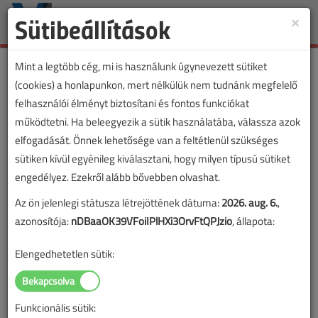
Sütibeállítások
×
Toggle
naviga
Mint a legtöbb cég, mi is használunk úgynevezett sütiket
(cookies) a honlapunkon, mert nélkülük nem tudnánk megfelelő
felhasználói élményt biztosítani és fontos funkciókat
működtetni. Ha beleegyezik a sütik használatába, válassza azok
elfogadását. Önnek lehetősége van a feltétlenül szükséges
sütiken kívül egyénileg kiválasztani, hogy milyen típusú sütiket
engedélyez. Ezekről alább bővebben olvashat.
Az ön jelenlegi státusza létrejöttének dátuma:
2026. aug. 6.
,
azonosítója:
nDBaaOK39VFoiIPlHXi3OrvFtQPJzio
, állapota:
Elengedhetetlen sütik:
Funkcionális sütik:
Lapszám: