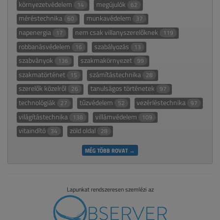
környezetvédelem
megújulók
14
62
méréstechnika
munkavédelem
60
37
napenergia
nem csak villanyszerelőknek
17
119
robbanásvédelem
szabályozás
16
13
szabványok
szakmakörnyezet
136
99
szakmatörténet
számítástechnika
15
28
szerelők közelről
tanulságos történetek
26
97
technológiák
tűzvédelem
vezérléstechnika
27
52
97
világítástechnika
villámvédelem
138
109
vitaindító
zöld oldal
34
28
MÉG TÖBB ROVAT →
Lapunkat rendszeresen szemlézi az