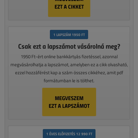
EZT A CIKKET
1 LAPSZÁM 1950 FT
Csak ezt a lapszámot vásárolná meg?
1950 Ft-ért online bankkártyás fizetéssel, azonnal
megvásárolhatja a lapszámot, amelyben ez a cikk olvasható,
ezzel hozzáférést kap a szám összes cikkéhez, amit pdf
formátumban le is tölthet.
MEGVESZEM
EZT A LAPSZÁMOT
1 ÉVES ELŐFIZETÉS 12 990 FT