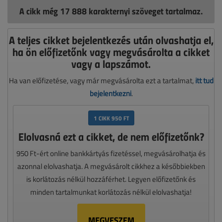
A cikk még 17 888 karakternyi szöveget tartalmaz.
A teljes cikket bejelentkezés után olvashatja el,
ha ön előfizetőnk vagy megvásárolta a cikket
vagy a lapszámot.
Ha van előfizetése, vagy már megvásárolta ezt a tartalmat,
itt tud
bejelentkezni
.
1 CIKK 950 FT
Elolvasná ezt a cikket, de nem előfizetőnk?
950 Ft-ért online bankkártyás fizetéssel, megvásárolhatja és
azonnal elolvashatja. A megvásárolt cikkhez a későbbiekben
is korlátozás nélkül hozzáférhet. Legyen előfizetőnk és
minden tartalmunkat korlátozás nélkül elolvashatja!
MEGVESZEM