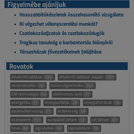
Figyelmébe ajánljuk
Hosszabbítókészletek összehasonlító vizsgálata
Ki végezhet villanyszerelési munkát?
Csatlakozóaljzatok és csatlakozódugók
Tragikus tanulság a karbantartás hiányáról
Társasházak fővezetékeinek felújítása
Rovatok
áttekintő táblázat
áttekintő táblázat alapján
232
107
automatizálás
biztonságtechnika
14
102
EIB technológia
elektromos autó
43
17
energetika
energiaellátás
energiaforrások
57
29
19
épületvillamosság
érdekesség
21
29
eszközeink
európából jöttem
ezt láttam
151
12
61
hírek
jogi esetek
jogszabályok
66
54
10