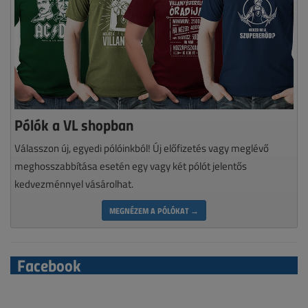
Pólók a VL shopban
Válasszon új, egyedi pólóinkból! Új előfizetés vagy meglévő
meghosszabbítása esetén egy vagy két pólót jelentős
kedvezménnyel vásárolhat.
MEGNÉZEM A PÓLÓKAT →
Facebook