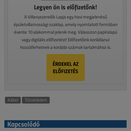
Legyen ön is előfizetőnk!
A Villanyszerelők Lapja egy havi megjelenésű
épületvillamossági szaklap, amely nyomtatott formában
évente 10 alakommal jelenik meg. Válasszon papíralapú
vagy digitális előfizetést! Előfizetőink korlátlanul
hozzáférhetnek a korábbi számok tartalmához is.
ÉRDEKEL AZ
ELŐFIZETÉS
Kábel
Tűzvédelem
Kapcsolódó