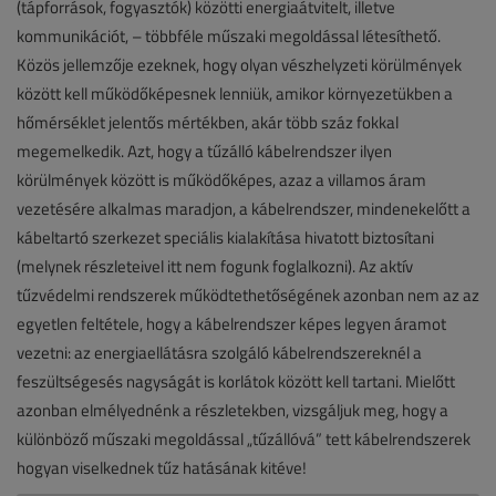
(tápforrások, fogyasztók) közötti energiaátvitelt, illetve
kommunikációt, – többféle műszaki megoldással létesíthető.
Közös jellemzője ezeknek, hogy olyan vészhelyzeti körülmények
között kell működőképesnek lenniük, amikor környezetükben a
hőmérséklet jelentős mértékben, akár több száz fokkal
megemelkedik. Azt, hogy a tűzálló kábelrendszer ilyen
körülmények között is működőképes, azaz a villamos áram
vezetésére alkalmas maradjon, a kábelrendszer, mindenekelőtt a
kábeltartó szerkezet speciális kialakítása hivatott biztosítani
(melynek részleteivel itt nem fogunk foglalkozni). Az aktív
tűzvédelmi rendszerek működtethetőségének azonban nem az az
egyetlen feltétele, hogy a kábelrendszer képes legyen áramot
vezetni: az energiaellátásra szolgáló kábelrendszereknél a
feszültségesés nagyságát is korlátok között kell tartani. Mielőtt
azonban elmélyednénk a részletekben, vizsgáljuk meg, hogy a
különböző műszaki megoldással „tűzállóvá” tett kábelrendszerek
hogyan viselkednek tűz hatásának kitéve!