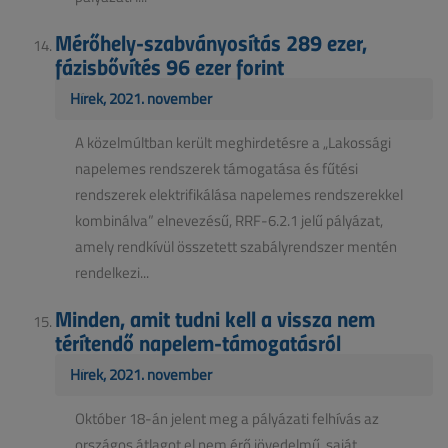
Mérőhely-szabványosítás 289 ezer,
fázisbővítés 96 ezer forint
Hírek, 2021. november
A közelmúltban került meghirdetésre a „Lakossági
napelemes rendszerek támogatása és fűtési
rendszerek elektrifikálása napelemes rendszerekkel
kombinálva” elnevezésű, RRF-6.2.1 jelű pályázat,
amely rendkívül összetett szabályrendszer mentén
rendelkezi...
Minden, amit tudni kell a vissza nem
térítendő napelem-támogatásról
Hírek, 2021. november
Október 18-án jelent meg a pályázati felhívás az
országos átlagot el nem érő jövedelmű, saját