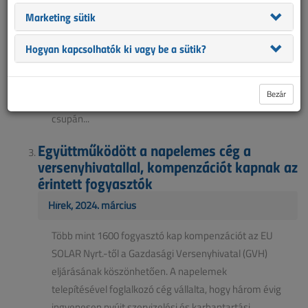
Marketing sütik
A közérdekű adatigénylésre adott minisztériumi
válaszból kiderült, hogy a 34 089 pályázatból ez idáig
Hogyan kapcsolhatók ki vagy be a sütik?
2564 db projekt záróelszámolása történt meg, ebből
az elszámolt komplex, azaz nyílászárócserét és
Bezár
hőszivattyút is tartalmazó pályázatok száma
csupán...
Együttműködött a napelemes cég a
versenyhivatallal, kompenzációt kapnak az
érintett fogyasztók
Hírek, 2024. március
Több mint 1600 fogyasztó kap kompenzációt az EU
SOLAR Nyrt.-től a Gazdasági Versenyhivatal (GVH)
eljárásának köszönhetően. A napelemek
telepítésével foglalkozó cég vállalta, hogy három évig
ingyenesen nyújt szervizelési és karbantartási