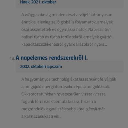
Hírek, 2021. október
A világgazdaság minden résztvevőjét hátrányosan
érintik a jelenleg zajló globális folyamatok, amelyek
okai összetettek és egymásra hatók. Napi szinten
hallani újabb és újabb területekről, amelyek gyártói
kapacitáscsökkenésről, gyárleállásokról, nyers...
A napelemes rendszerekről I.
2002. októberi lapszám
A hagyományos technológiákat lassanként felváltják
a megújuló energiaforrásokra épülő megoldások.
Cikksorozatunkban rovatszerűen vissza-vissza
fogunk térni ezek bemutatására, hiszen a
megrendelők egyre szélesebb köre igényli már
alkalmazásukat a vill...