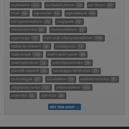
eszközeink
európából jöttem
ezt láttam
151
12
61
hírek
jogi esetek
jogszabályok
66
54
10
környezetvédelem
megújulók
14
62
méréstechnika
munkavédelem
60
37
napenergia
nem csak villanyszerelőknek
17
119
robbanásvédelem
szabályozás
16
13
szabványok
szakmakörnyezet
136
99
szakmatörténet
számítástechnika
15
28
szerelők közelről
tanulságos történetek
26
97
technológiák
tűzvédelem
vezérléstechnika
27
52
97
világítástechnika
villámvédelem
137
109
vitaindító
zöld oldal
34
28
MÉG TÖBB ROVAT →