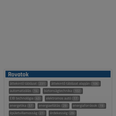
Rovatok
áttekintő táblázat
áttekintő táblázat alapján
231
106
automatizálás
biztonságtechnika
14
102
EIB technológia
elektromos autó
43
17
energetika
energiaellátás
energiaforrások
57
29
19
épületvillamosság
érdekesség
21
29