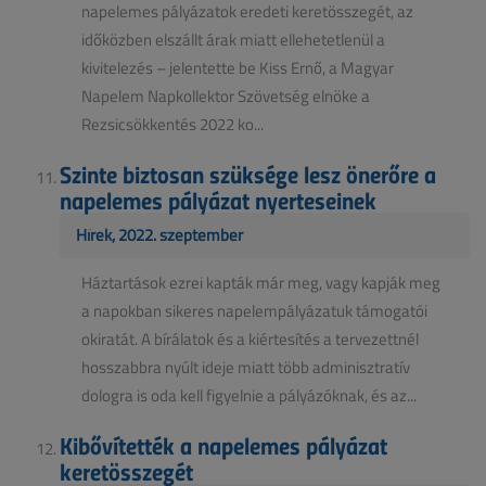
napelemes pályázatok eredeti keretösszegét, az
időközben elszállt árak miatt ellehetetlenül a
kivitelezés – jelentette be Kiss Ernő, a Magyar
Napelem Napkollektor Szövetség elnöke a
Rezsicsökkentés 2022 ko...
Szinte biztosan szüksége lesz önerőre a
napelemes pályázat nyerteseinek
Hírek, 2022. szeptember
Háztartások ezrei kapták már meg, vagy kapják meg
a napokban sikeres napelempályázatuk támogatói
okiratát. A bírálatok és a kiértesítés a tervezettnél
hosszabbra nyúlt ideje miatt több adminisztratív
dologra is oda kell figyelnie a pályázóknak, és az...
Kibővítették a napelemes pályázat
keretösszegét