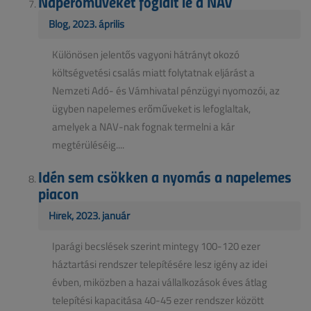
Naperőműveket foglalt le a NAV
Blog, 2023. április
Különösen jelentős vagyoni hátrányt okozó
költségvetési csalás miatt folytatnak eljárást a
Nemzeti Adó- és Vámhivatal pénzügyi nyomozói, az
ügyben napelemes erőműveket is lefoglaltak,
amelyek a NAV-nak fognak termelni a kár
megtérüléséig....
Idén sem csökken a nyomás a napelemes
piacon
Hírek, 2023. január
Iparági becslések szerint mintegy 100-120 ezer
háztartási rendszer telepítésére lesz igény az idei
évben, miközben a hazai vállalkozások éves átlag
telepítési kapacitása 40-45 ezer rendszer között