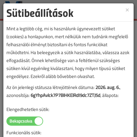
Sütibeállítások
×
Toggle
naviga
Mint a legtöbb cég, mi is használunk úgynevezett sütiket
(cookies) a honlapunkon, mert nélkülük nem tudnánk megfelelő
felhasználói élményt biztosítani és fontos funkciókat
működtetni. Ha beleegyezik a sütik használatába, válassza azok
elfogadását. Önnek lehetősége van a feltétlenül szükséges
sütiken kívül egyénileg kiválasztani, hogy milyen típusú sütiket
engedélyez. Ezekről alább bővebben olvashat.
Az ön jelenlegi státusza létrejöttének dátuma:
2026. aug. 6.
,
azonosítója:
6gYhpAvlck7P7BlHKElRdI9dc7ZTJ5d
, állapota:
Elengedhetetlen sütik:
Funkcionális sütik: