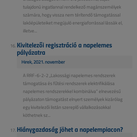
tulajdonú ingatlannal rendelkező magánszemélyek
számára, hogy vissza nem térítendő támogatással
lakóépületeiket megújuló energiaforrással lássák el,
illetve...
Kivitelezői regisztráció a napelemes
pályázatra
Hírek, 2021. november
A RRF-6-2-2 „Lakossági napelemes rendszerek
támogatása és fűtési rendszerek elektrifikálása
napelemes rendszerekkel kombinálva” elnevezésű
pályázaton támogatást elnyert személyek kizárólag
egy kivitelezői listán szereplő vállalkozásokkal
köthetnek sz...
Hiánygazdaság jöhet a napelempiacon?