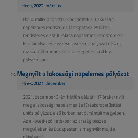
Hírek, 2022. március
Bő 60 milliárd forinttal kibővítették a „Lakossági
napelemes rendszerek támogatása és fűtési
rendszerek elektrifikálása napelemes rendszerekkel
kombinálva” elnevezésű lakossági pályázat első és
második ütemének keretösszegét – derül ki a
pályázati po...
Megnyílt a lakossági napelemes pályázat
Hírek, 2021. december
2021. december 6-án, hétfőn délután 17 órakor nyílt
meg a lakossági napelemes és fűtéskorszerűsítési
uniós pályázat, első körben hat dunántúli megyében.
Az elkövetkező hetekben az ország összes
megyéjében és Budapesten is megnyílik majd a
pályázati l...