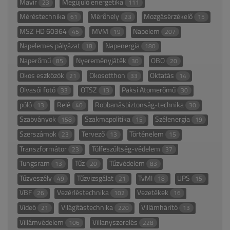
Mavir
Megújuló energetika
23
111
Méréstechnika
Mérőhely
Mozgásérzékelő
61
23
15
MSZ HD 60364
MVM
Napelem
45
19
207
Napelemes pályázat
Napenergia
18
180
Naperőmű
Nyereményjáték
OBO
85
30
20
Okos eszközök
Okosotthon
Oktatás
21
33
14
Olvasói fotó
OTSZ
Paksi Atomerőmű
33
13
30
póló
Relé
Robbanásbiztonság-technika
13
40
30
Szabványok
Szakmapolitika
Szélenergia
158
15
19
Szerszámok
Tervező
Történelem
23
13
15
Transzformátor
Túlfeszültség-védelem
23
37
Tungsram
Tűz
Tűzvédelem
13
20
83
Tűzveszély
Tűzvizsgálat
TvMI
UPS
49
21
18
15
VBF
Vezérléstechnika
Vezetékek
26
102
16
Videó
Világítástechnika
Villámhárító
21
220
13
Villámvédelem
Villanyszerelés
106
228