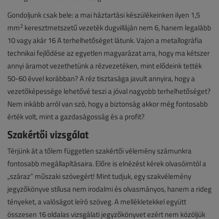
Gondoljunk csak bele: a mai háztartási készülékeinken ilyen 1,5
2
mm
keresztmetszetű vezeték dugvilláján nem 6, hanem legalább
10 vagy akár 16 A terhelhetőséget látunk. Vajon a metallográfia
technikai fejlődése az egyetlen magyarázat arra, hogy ma kétszer
annyi áramot vezethetünk a rézvezetéken, mint elődeink tették
50-60 évvel korábban? A réz tisztasága javult annyira, hogy a
vezetőképessége lehetővé teszi a jóval nagyobb terhelhetőséget?
Nem inkább arról van szó, hogy a biztonság akkor még fontosabb
érték volt, mint a gazdaságosság és a profit?
Szakértői vizsgálat
Térjünk át a tőlem független szakértői vélemény számunkra
fontosabb megállapításaira. Előre is elnézést kérek olvasóimtól a
„száraz” műszaki szövegért! Mint tudjuk, egy szakvélemény
jegyzőkönyve stílusa nem irodalmi és olvasmányos, hanem a rideg
tényeket, a valóságot leíró szöveg. A mellékletekkel együtt
összesen 16 oldalas vizsgálati jegyzőkönyvet ezért nem közöljük