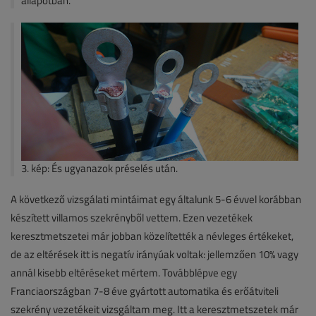
állapotban.
3. kép: És ugyanazok préselés után.
A következő vizsgálati mintáimat egy általunk 5-6 évvel korábban
készített villamos szekrényből vettem. Ezen vezetékek
keresztmetszetei már jobban közelítették a névleges értékeket,
de az eltérések itt is negatív irányúak voltak: jellemzően 10% vagy
annál kisebb eltéréseket mértem. Továbblépve egy
Franciaországban 7-8 éve gyártott automatika és erőátviteli
szekrény vezetékeit vizsgáltam meg. Itt a keresztmetszetek már