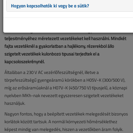
Hogyan kapcsolhatók ki vagy be a sütik?
A villamos vezetékek feladata többféle: egyszerű jelátvitel az
automatikai áramköröknél, vezérlési és szabályozási funkciók,
valamint energia átvitele. Ez utóbbiaknál a fogyasztók
teljesítményéhez méretezett vezetékeket kell használni. Mindkét
fajta vezetéknél a gyakorlatban a hajlékony, rézerekből álló
szigetelt vezetékek különböző típusai terjedtek el a
kapcsolószekrénynél.
Általában a 230 V AC vezérlőfeszültségnél, illetve a
törpefeszültségű gyengeáramú körökben a H05V-K (300/500 V),
míg az erősáramúaknál a H07V-K (450/750 V) típusjelű, a köznapi
nyelvben MKh-nak nevezett egyszeresen szigetelt vezetékeket
használjuk.
Nagyon fontos, hogy a beépített vezetékek melegedését bizonyos
korlátok között tartsuk. A normál környezeti hőmérséklethez
képest mindig van melegedés, hiszen a vezetőkben áram folyik.