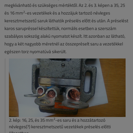
megkívánható és szükséges mértéktől. Az 2. és 3. képen a 35, 25
2
és 16 mm
-es vezetékek és a hozzájuk tartozó névleges
keresztmetszetű saruk láthatók préselés előtt és után. A préselést
karos sarupréssel készítettük, normális esetben a szerszám
szabályos sokszög alakú nyomatot készít. Itt azonban az látható,
hogy a két nagyobb méretnél az összepréselt saru a vezetékkel
egészen torz nyomatúvá sikerült.
2
2. kép: 16, 25, és 35 mm
-es saru és a hozzátartozó
névleges(?) keresztmetszetű vezetékek préselés előtti