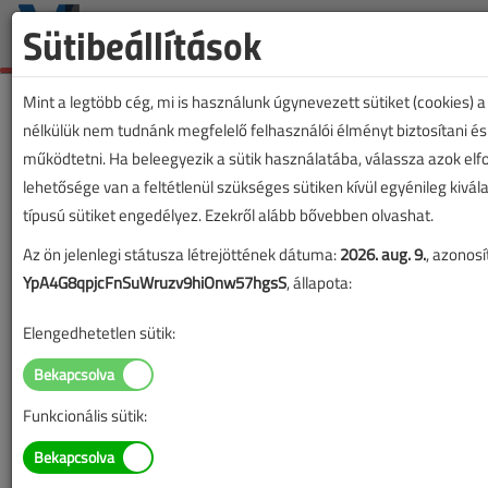
Sütibeállítások
Mint a legtöbb cég, mi is használunk úgynevezett sütiket (cookies) 
nélkülük nem tudnánk megfelelő felhasználói élményt biztosítani és
működtetni. Ha beleegyezik a sütik használatába, válassza azok el
lehetősége van a feltétlenül szükséges sütiken kívül egyénileg kivál
típusú sütiket engedélyez. Ezekről alább bővebben olvashat.
Az ön jelenlegi státusza létrejöttének dátuma:
2026. aug. 9.
, azonosí
YpA4G8qpjcFnSuWruzv9hiOnw57hgsS
, állapota:
Elengedhetetlen sütik:
Funkcionális sütik: