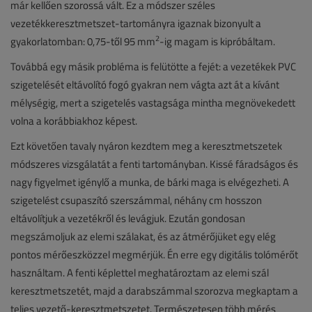
már kellően szorossá vált. Ez a módszer széles
vezetékkeresztmetszet-tartományra igaznak bizonyult a
2
gyakorlatomban: 0,75-től 95 mm
-ig magam is kipróbáltam.
Továbbá egy másik probléma is felütötte a fejét: a vezetékek PVC
szigetelését eltávolító fogó gyakran nem vágta azt át a kívánt
mélységig, mert a szigetelés vastagsága mintha megnövekedett
volna a korábbiakhoz képest.
Ezt követően tavaly nyáron kezdtem meg a keresztmetszetek
módszeres vizsgálatát a fenti tartományban. Kissé fáradságos és
nagy figyelmet igénylő a munka, de bárki maga is elvégezheti. A
szigetelést csupaszító szerszámmal, néhány cm hosszon
eltávolítjuk a vezetékről és levágjuk. Ezután gondosan
megszámoljuk az elemi szálakat, és az átmérőjüket egy elég
pontos mérőeszközzel megmérjük. Én erre egy digitális tolómérőt
használtam. A fenti képlettel meghatároztam az elemi szál
keresztmetszetét, majd a darabszámmal szorozva megkaptam a
teljes vezető-keresztmetszetet. Természetesen több mérés