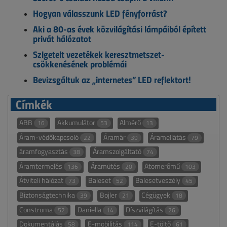
Hogyan válasszunk LED fényforrást?
Aki a 80-as évek közvilágítási lámpáiból épített
privát hálózatot
Szigetelt vezetékek keresztmetszet-
csökkenésének problémái
Bevizsgáltuk az „internetes” LED reflektort!
Címkék
ABB
Akkumulátor
Almérő
16
53
13
Áram-védőkapcsoló
Áramár
Áramellátás
22
39
79
áramfogyasztás
Áramszolgáltató
38
74
Áramtermelés
Áramütés
Atomerőmű
136
20
103
Átviteli hálózat
Baleset
Balesetveszély
73
52
45
Biztonságtechnika
Bojler
Cégügyek
39
21
18
Construma
Daniella
Díszvilágítás
52
14
26
Dokumentálás
E-mobilitás
E-töltő
58
114
61