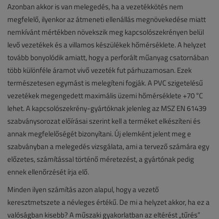
Azonban akkor is van melegedés, ha a vezetékkötés nem
megfelelő, ilyenkor az átmeneti ellenállás megnövekedése miatt
nemkívánt mértékben növekszik meg kapcsolószekrényen belül
levő vezetékek és a villamos készülékek hőmérséklete. A helyzet
tovább bonyolódik amiatt, hogy a perforált műanyag csatornában
több különféle áramot vivő vezeték fut párhuzamosan. Ezek
természetesen egymást is melegíteni fogják. A PVC szigetelésű
vezetékek megengedett maximális üzemi hőmérséklete +70 °C
lehet. A kapcsolószekrény-gyártóknak jelenleg az MSZ EN 61439
szabványsorozat előírásai szerint kell a terméket elkészíteni és
annak megfelelőségét bizonyítani. Új elemként jelent meg e
szabványban a melegedés vizsgálata, ami a tervező számára egy
előzetes, számítással történő méretezést, a gyártónak pedig
ennek ellenőrzését írja elő.
Minden ilyen számítás azon alapul, hogy a vezető
keresztmetszete a névleges értékű. De mi a helyzet akkor, ha ez a
valóságban kisebb? A műszaki gyakorlatban az eltérést „tűrés”