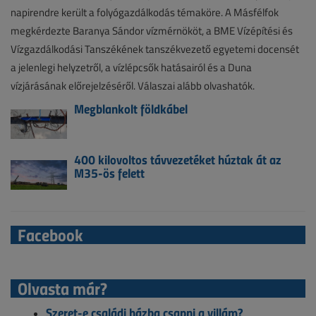
napirendre került a folyógazdálkodás témaköre. A Másfélfok
megkérdezte Baranya Sándor vízmérnököt, a BME Vízépítési és
Vízgazdálkodási Tanszékének tanszékvezető egyetemi docensét
a jelenlegi helyzetről, a vízlépcsők hatásairól és a Duna
vízjárásának előrejelzéséről. Válaszai alább olvashatók.
Megblankolt földkábel
400 kilovoltos távvezetéket húztak át az
M35-ös felett
Facebook
Olvasta már?
Szeret-e családi házba csapni a villám?