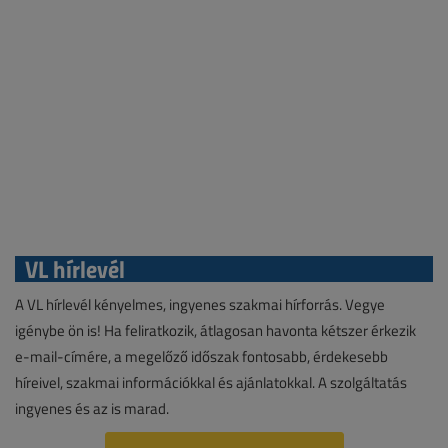
VL hírlevél
A VL hírlevél kényelmes, ingyenes szakmai hírforrás. Vegye
igénybe ön is! Ha feliratkozik, átlagosan havonta kétszer érkezik
e-mail-címére, a megelőző időszak fontosabb, érdekesebb
híreivel, szakmai információkkal és ajánlatokkal. A szolgáltatás
ingyenes és az is marad.