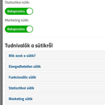
Szigetelt vezetékek
Statisztikai sütik:
keresztmetszet-
csökkenésének problémái
Marketing sütik:
2016. április 4. |
Horváth Zoltán
|
87 871 |
Az alábbi tartalom archív, 10 éve frissült utoljára. A cikkben
Tudnivalók a sütikről
szereplő információk mára aktualitásukat veszíthették, valamint a
tartalom helyenként hiányos lehet (képek, táblázatok stb.).
Mik azok a sütik?
Elengedhetetlen sütik
Funkcionális sütik
Statisztikai sütik
Marketing sütik