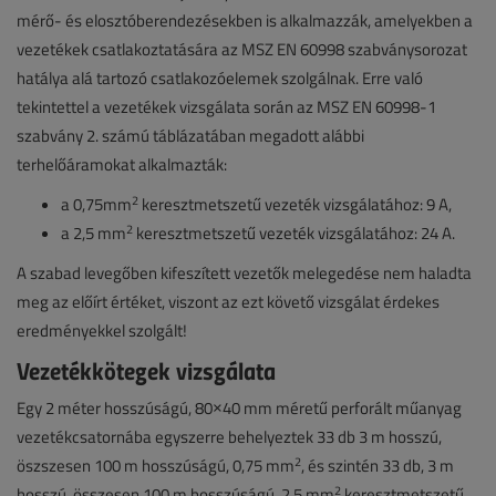
mérő- és elosztóberendezésekben is alkalmazzák, amelyekben a
vezetékek csatlakoztatására az MSZ EN 60998 szabványsorozat
hatálya alá tartozó csatlakozóelemek szolgálnak. Erre való
tekintettel a vezetékek vizsgálata során az MSZ EN 60998-1
szabvány 2. számú táblázatában megadott alábbi
terhelőáramokat alkalmazták:
2
a 0,75mm
keresztmetszetű vezeték vizsgálatához: 9 A,
2
a 2,5 mm
keresztmetszetű vezeték vizsgálatához: 24 A.
A szabad levegőben kifeszített vezetők melegedése nem haladta
meg az előírt értéket, viszont az ezt követő vizsgálat érdekes
eredményekkel szolgált!
Vezetékkötegek vizsgálata
Egy 2 méter hosszúságú, 80×40 mm méretű perforált műanyag
vezetékcsatornába egyszerre behelyeztek 33 db 3 m hosszú,
2
öszszesen 100 m hosszúságú, 0,75 mm
, és szintén 33 db, 3 m
2
hosszú, összesen 100 m hosszúságú, 2,5 mm
keresztmetszetű