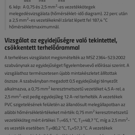
2
6. kép: A 0,75 és 2,5 mm
-es vezetékkötegek
melegedésvizsgálata (hőmérséklet-idő diagram). 22 perc után
2
a 2,5 mm
-es vezetékeknél zárlat lépett fel 187,4 °C
hőmérsékletmaximumnál.
Vizsgálat az egyidejűségre való tekintettel,
csökkentett terhelőárammal
A terheléses vizsgálatot megismételték az MSZ 2364-523:2002
szabványnak az egyidejűséget figyelembevevő előírásai szerint. A
vizsgálathoz természetesen újabb mintakészletet állítottak
öszsze. A szabványban megadott 0,5 egyidejűségi tényezőt
2
alkalmazva, a 0,75 mm
keresztmetszetű vezetéket 4,5 A-rel, a
2
2,5 mm
-est pedig egyidejűleg 12 A-rel terhelték. A vezetékek
PVC szigetelésének felületén az állandósult melegállapotban az
2
alábbi hőmérsékletértékeket mérték: 0,75 mm
keresztmetszetű
2
vezetékköteg mért értékei: T
=65,1 °C, T
=48,7 °C, míg a 2,5 mm
-
1
2
es vezeték esetében: T
=80,2 °C, T
=57,3 °C. A vezetékek
3
4