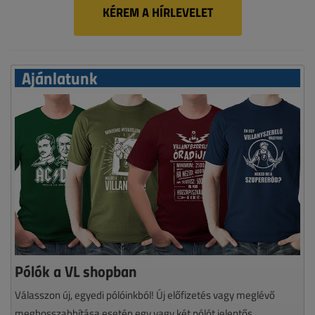
KÉREM A HÍRLEVELET
Ajánlatunk
Pólók a VL shopban
Válasszon új, egyedi pólóinkból! Új előfizetés vagy meglévő
meghosszabbítása esetén egy vagy két pólót jelentős