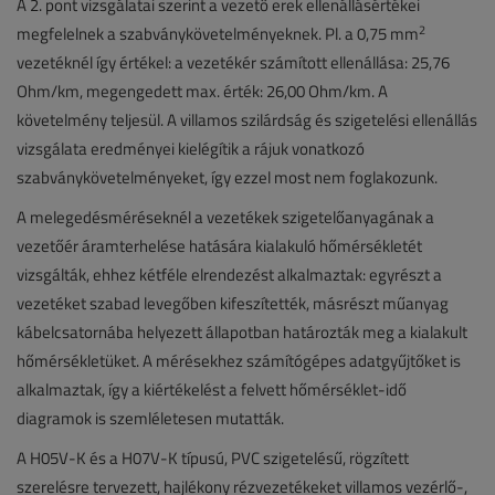
A 2. pont vizsgálatai szerint a vezető erek ellenállásértékei
2
megfelelnek a szabványkövetelményeknek. Pl. a 0,75 mm
vezetéknél így értékel: a vezetékér számított ellenállása: 25,76
Ohm/km, megengedett max. érték: 26,00 Ohm/km. A
követelmény teljesül. A villamos szilárdság és szigetelési ellenállás
vizsgálata eredményei kielégítik a rájuk vonatkozó
szabványkövetelményeket, így ezzel most nem foglakozunk.
A melegedésméréseknél a vezetékek szigetelőanyagának a
vezetőér áramterhelése hatására kialakuló hőmérsékletét
vizsgálták, ehhez kétféle elrendezést alkalmaztak: egyrészt a
vezetéket szabad levegőben kifeszítették, másrészt műanyag
kábelcsatornába helyezett állapotban határozták meg a kialakult
hőmérsékletüket. A mérésekhez számítógépes adatgyűjtőket is
alkalmaztak, így a kiértékelést a felvett hőmérséklet-idő
diagramok is szemléletesen mutatták.
A H05V-K és a H07V-K típusú, PVC szigetelésű, rögzített
szerelésre tervezett, hajlékony rézvezetékeket villamos vezérlő-,