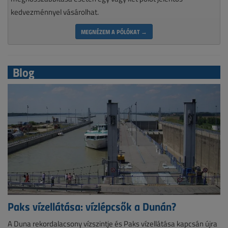
kedvezménnyel vásárolhat.
MEGNÉZEM A PÓLÓKAT →
Blog
Paks vízellátása: vízlépcsők a Dunán?
A Duna rekordalacsony vízszintje és Paks vízellátása kapcsán újra