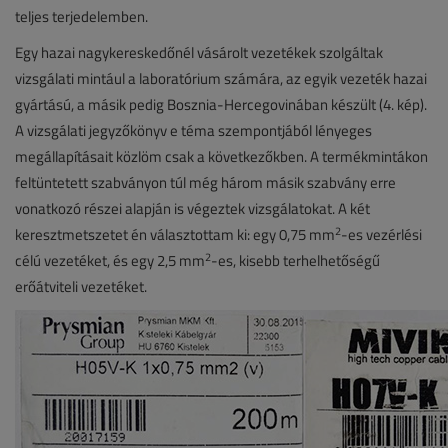
teljes terjedelemben.
Egy hazai nagykereskedőnél vásárolt vezetékek szolgáltak
vizsgálati mintául a laboratórium számára, az egyik vezeték hazai
gyártású, a másik pedig Bosznia-Hercegovinában készült (4. kép).
A vizsgálati jegyzőkönyv e téma szempontjából lényeges
megállapításait közlöm csak a következőkben. A termékmintákon
feltüntetett szabványon túl még három másik szabvány erre
vonatkozó részei alapján is végeztek vizsgálatokat. A két
2
keresztmetszetet én választottam ki: egy 0,75 mm
-es vezérlési
2
célú vezetéket, és egy 2,5 mm
-es, kisebb terhelhetőségű
erőátviteli vezetéket.