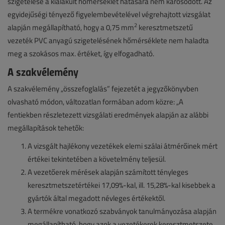
szigetelése a kialakult hőmérséklet hatására nem károsodott. Az
egyidejűségi tényező figyelembevételével végrehajtott vizsgálat
2
alapján megállapítható, hogy a 0,75 mm
keresztmetszetű
vezeték PVC anyagú szigetelésének hőmérséklete nem haladta
meg a szokásos max. értéket, így elfogadható.
A szakvélemény
A szakvélemény „összefoglalás” fejezetét a jegyzőkönyvben
olvasható módon, változatlan formában adom közre: „A
fentiekben részletezett vizsgálati eredmények alapján az alábbi
megállapítások tehetők:
A vizsgált hajlékony vezetékek elemi szálai átmérőinek mért
értékei tekintetében a követelmény teljesül.
A vezetőerek mérések alapján számított tényleges
keresztmetszetértékei 17,09%-kal, ill. 15,28%-kal kisebbek a
gyártók által megadott névleges értékektől.
A termékre vonatkozó szabványok tanulmányozása alapján
megállapítható, hogy azok a vezetékerek keresztmetszete