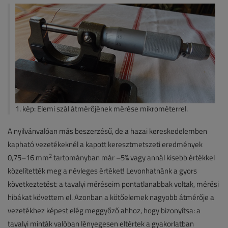
1. kép: Elemi szál átmérőjének mérése mikrométerrel.
A nyilvánvalóan más beszerzésű, de a hazai kereskedelemben
kapható vezetékeknél a kapott keresztmetszeti eredmények
2
0,75–16 mm
tartományban már –5% vagy annál kisebb értékkel
közelítették meg a névleges értéket! Levonhatnánk a gyors
következtetést: a tavalyi méréseim pontatlanabbak voltak, mérési
hibákat követtem el. Azonban a kötőelemek nagyobb átmérője a
vezetékhez képest elég meggyőző ahhoz, hogy bizonyítsa: a
tavalyi minták valóban lényegesen eltértek a gyakorlatban