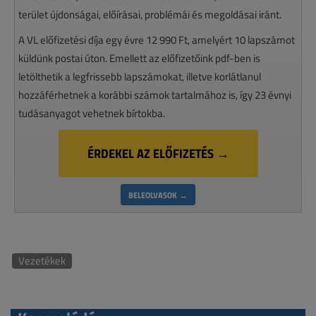
terület újdonságai, előírásai, problémái és megoldásai iránt.
A VL előfizetési díja egy évre 12 990 Ft, amelyért 10 lapszámot
küldünk postai úton. Emellett az előfizetőink pdf-ben is
letölthetik a legfrissebb lapszámokat, illetve korlátlanul
hozzáférhetnek a korábbi számok tartalmához is, így 23 évnyi
tudásanyagot vehetnek bírtokba.
ÉRDEKEL AZ ELŐFIZETÉS →
BELEOLVASOK →
Vezetékek