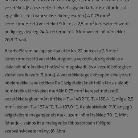
vezetéket. (Ez a szerelési helyzet a gyakorlatban is előfordul, pl.
2
egy álló kivitelű kapcsolószekrény esetén.) A 0,75 mm
2
keresztmetszetű vezetéket 9 A-rel, a 2,5 mm
keresztmetszetűt
pedig egyidejűleg 24 A-rel terhelték. A környezeti hőmérséklet
20,8 °C volt.
2
A terhelőáram bekapcsolása után kb. 22 perccel a 2,5 mm
keresztmetszetű vezetékkötegben a vezetékek szigetelése a
kialakult hőmérséklet hatására megolvadt, és a vezetékkötegben
zárlat keletkezett (5. ábra). A vezetékkötegek közepén elhelyezett
hőelemekkel a vezetékek PVC szigetelésének felületén az alábbi
2
hőmérsékletértékeket mérték: 0,75 mm
keresztmetszetű
vezetékkötegben mért értékek: T
=148,2 °C, T
=158,4 °C, míg a 2,5
1
3
2
mm
-esben: T
=187,4 °C, T
=187,0 °C. Az alapkivitelű PVC anyagú
2
4
szigetelésre megengedett max. üzemi hőmérséklet: 70 °C. Mint
láthatjuk, sajnos itt a melegedés többszörösen túllépte
szabványkövetelményt (6. ábra).