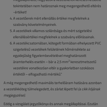
tekintetében nem határoznak meg megengedhető eltérés
-értéket!
A vezetőerek mért ellenállás értékei megfelelnek a
szabvány követelményeinek.
A vezetékek villamos szilárdsága és mért szigetelési
ellenállásértékei megfelelnek a szabvány előírásainak.
A vezetékcsatornában, kötegelt formában elhelyezett PVC
szigetelésű vezetékek felületének hőmérséklete az
egyidejűség figyelembevételével meghatározott
2
áramterhelés esetén – bár a 2,5 mm
keresztmetszetű
vezetékre vonatkozóan eltér a gyakorlatban szokásos
értéktől – elfogadható mértékű.”
A még megengedhető maximális terhelőáram hatására azonban
a vezetékköteg túlmelegedett, és zárlat lépett fel
(a cikk írójának
megjegyzése)
.
Eddig a vizsgálati jegyzőkönyv és annak megállapításai. Ezután