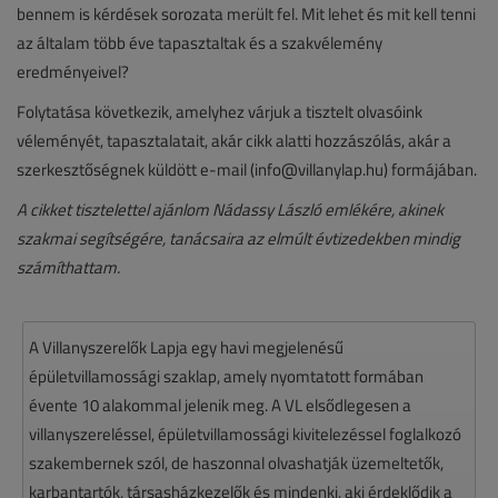
bennem is kérdések sorozata merült fel. Mit lehet és mit kell tenni
az általam több éve tapasztaltak és a szakvélemény
eredményeivel?
Folytatása következik, amelyhez várjuk a tisztelt olvasóink
véleményét, tapasztalatait, akár cikk alatti hozzászólás, akár a
szerkesztőségnek küldött e-mail (info@villanylap.hu) formájában.
A cikket tisztelettel ajánlom Nádassy László emlékére, akinek
szakmai segítségére, tanácsaira az elmúlt évtizedekben mindig
számíthattam.
A Villanyszerelők Lapja egy havi megjelenésű
épületvillamossági szaklap, amely nyomtatott formában
évente 10 alakommal jelenik meg. A VL elsődlegesen a
villanyszereléssel, épületvillamossági kivitelezéssel foglalkozó
szakembernek szól, de haszonnal olvashatják üzemeltetők,
karbantartók, társasházkezelők és mindenki, aki érdeklődik a