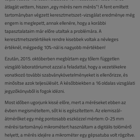
átlagát vettem, hiszen „egy mérés nem mérés”! A fent említett
tartományban végzett keresztmetszet-vizsgálat eredménye még
engem is meglepett, annak ellenére, hogy a korábbi
tapasztalataim már előre utaltak a problémára. A
keresztmetszetértékek rendre kisebbek voltak a névleges
értéknél, mégpedig 10%-nál is nagyobb mértékben!
Ezután, 2015. októberben megbíztam egy tőlem független
vizsgáló laboratóriumot azzal a feladattal, hogy a vezetékekre
vonatkozó további szabványkövetelményeket is ellenőrizze, és
minősítse azok teljesülését. A későbbiekben a 16 oldalas vizsgálati
jegyzőkönyvből is fogok idézni.
Most időben ugorjunk kissé előre, mert a méréseket ebben az
évben megismételtem, sőt ki is egészítettem. Az elemiszál-
átmérőket egy még pontosabb eszközzel mértem: 0-25 mm
mérési tartományú mikrométert használtam a digitális tolómérő
helyett, a mérés idejére a mikrométer egy gépsatuba volt rögzítve.