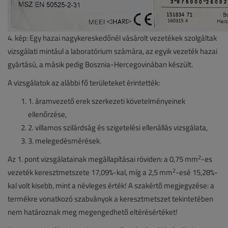
4. kép: Egy hazai nagykereskedőnél vásárolt vezetékek szolgáltak
vizsgálati mintául a laboratórium számára, az egyik vezeték hazai
gyártású, a másik pedig Bosznia-Hercegovinában készült.
A vizsgálatok az alábbi fő területeket érintették:
1. áramvezető erek szerkezeti követelményeinek
ellenőrzése,
2. villamos szilárdság és szigetelési ellenállás vizsgálata,
3. melegedésmérések.
2
Az 1. pont vizsgálatainak megállapításai röviden: a 0,75 mm
-es
2
vezeték keresztmetszete 17,09%-kal, míg a 2,5 mm
-esé 15,28%-
kal volt kisebb, mint a névleges érték! A szakértő megjegyzése: a
termékre vonatkozó szabványok a keresztmetszet tekintetében
nem határoznak meg megengedhető eltérésértéket!