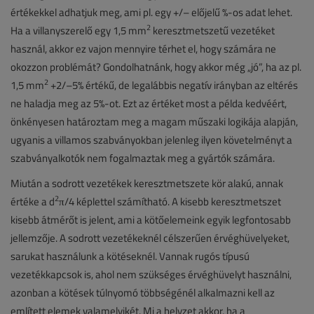
értékekkel adhatjuk meg, ami pl. egy +/– előjelű %-os adat lehet.
2
Ha a villanyszerelő egy 1,5 mm
keresztmetszetű vezetéket
használ, akkor ez vajon mennyire térhet el, hogy számára ne
okozzon problémát? Gondolhatnánk, hogy akkor még „jó”, ha az pl.
2
1,5 mm
+2/–5% értékű, de legalábbis negatív irányban az eltérés
ne haladja meg az 5%-ot. Ezt az értéket most a példa kedvéért,
önkényesen határoztam meg a magam műszaki logikája alapján,
ugyanis a villamos szabványokban jelenleg ilyen követelményt a
szabványalkotók nem fogalmaztak meg a gyártók számára.
Miután a sodrott vezetékek keresztmetszete kör alakú, annak
2
értéke a d
/4 képlettel számítható. A kisebb keresztmetszet
π
kisebb átmérőt is jelent, ami a kötőelemeink egyik legfontosabb
jellemzője. A sodrott vezetékeknél célszerűen érvéghüvelyeket,
sarukat használunk a kötéseknél. Vannak rugós típusú
vezetékkapcsok is, ahol nem szükséges érvéghüvelyt használni,
azonban a kötések túlnyomó többségénél alkalmazni kell az
említett elemek valamelyikét. Mi a helyzet akkor, ha a