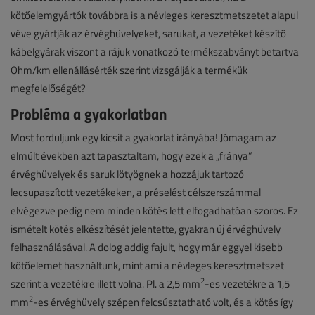
kötőelemgyártók továbbra is a névleges keresztmetszetet alapul
véve gyártják az érvéghüvelyeket, sarukat, a vezetéket készítő
kábelgyárak viszont a rájuk vonatkozó termékszabványt betartva
Ohm/km ellenállásérték szerint vizsgálják a termékük
megfelelőségét?
Probléma a gyakorlatban
Most forduljunk egy kicsit a gyakorlat irányába! Jómagam az
elmúlt években azt tapasztaltam, hogy ezek a „fránya”
érvéghüvelyek és saruk lötyögnek a hozzájuk tartozó
lecsupaszított vezetékeken, a préselést célszerszámmal
elvégezve pedig nem minden kötés lett elfogadhatóan szoros. Ez
ismételt kötés elkészítését jelentette, gyakran új érvéghüvely
felhasználásával. A dolog addig fajult, hogy már eggyel kisebb
kötőelemet használtunk, mint ami a névleges keresztmetszet
2
szerint a vezetékre illett volna. Pl. a 2,5 mm
-es vezetékre a 1,5
2
mm
-es érvéghüvely szépen felcsúsztatható volt, és a kötés így