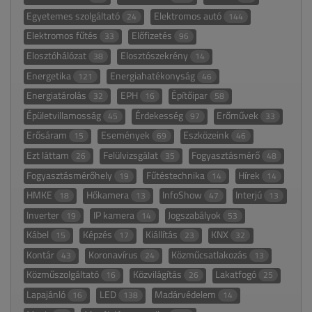
Egyetemes szolgáltató
Elektromos autó
24
144
Elektromos fűtés
Előfizetés
33
96
Elosztóhálózat
Elosztószekrény
38
14
Energetika
Energiahatékonyság
121
46
Energiatárolás
EPH
Építőipar
32
16
58
Épületvillamosság
Érdekesség
Erőművek
45
97
33
Erősáram
Események
Eszközeink
15
69
46
Ezt láttam
Felülvizsgálat
Fogyasztásmérő
26
35
48
Fogyasztásmérőhely
Fűtéstechnika
Hírek
19
14
14
HMKE
Hőkamera
InfoShow
Interjú
18
13
47
13
Inverter
IP kamera
Jogszabályok
19
14
53
Kábel
Képzés
Kiállítás
KNX
15
17
23
32
Kontár
Koronavírus
Közműcsatlakozás
43
24
13
Közműszolgáltató
Közvilágítás
Lakatfogó
16
26
25
Lapajánló
LED
Madárvédelem
16
138
14