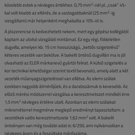
2
közelebb estek a névleges értékhez. 0,75 mm
-nél pl. „csak” 4%-
2
kal volt kisebb az eltérés, de a vastagabbaknál (25 mm
-ig
vizsgáltam) már helyenként meghaladta a 10%-ot is.
A jószerencse is kedvezhetett nekem, mert egy gépész kollégától
kaptam az utolsó vizsgálati mintámat. Ez egy régi, földeletlen
dugvilla, amelyen kb. 15 cm hosszúságú, „kettős szigetelésű”
kéteres vezeték van bekötve. A bakelit öntésű dugvillán ma is jól
olvasható az ELER márkanevű gyártói felirat. A külső szigetelés a
kor technikai lehetőségei szerint textil bevonatú, amely alatt a két
vezeték műanyagszigeteléssel van ellátva. Az elemi szálak
ezekben nagyobb átmérőjűek, és a darabszámuk is kevesebb. Az
előző mérési módszerrel vizsgálva a keresztmetszet mindkét érre
2
1,5 mm
névleges értékre utalt. Azonban az elemi szálakat
mikrométerrel megmérve meglepő eredményt tapasztaltam: a
2
vezetékek valós keresztmetszete 1,62 mm
volt. A bakelit
öntvényen van még további adat is: 6/250, ami nyilvánvalóan a
névleges áram és a feszültség mérőszáma.