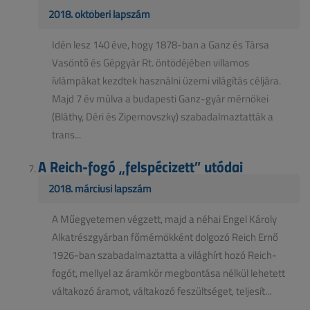
2018. októberi lapszám
Idén lesz 140 éve, hogy 1878-ban a Ganz és Társa
Vasöntő és Gépgyár Rt. öntödéjében villamos
ívlámpákat kezdtek használni üzemi világítás céljára.
Majd 7 év múlva a budapesti Ganz-gyár mérnökei
(Bláthy, Déri és Zipernovszky) szabadalmaztatták a
trans...
A Reich-fogó „felspécizett” utódai
2018. márciusi lapszám
A Műegyetemen végzett, majd a néhai Engel Károly
Alkatrészgyárban főmérnökként dolgozó Reich Ernő
1926-ban szabadalmaztatta a világhírt hozó Reich-
fogót, mellyel az áramkör megbontása nélkül lehetett
váltakozó áramot, váltakozó feszültséget, teljesít...