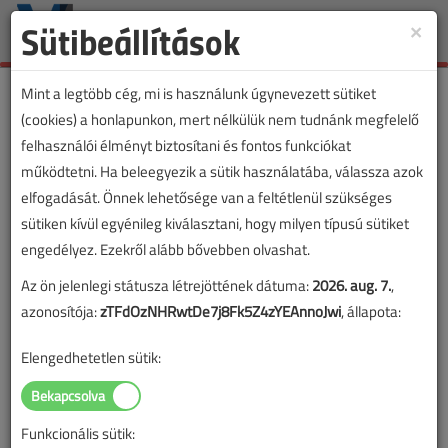
Sütibeállítások
×
Toggle
naviga
Mint a legtöbb cég, mi is használunk úgynevezett sütiket
(cookies) a honlapunkon, mert nélkülük nem tudnánk megfelelő
felhasználói élményt biztosítani és fontos funkciókat
működtetni. Ha beleegyezik a sütik használatába, válassza azok
elfogadását. Önnek lehetősége van a feltétlenül szükséges
sütiken kívül egyénileg kiválasztani, hogy milyen típusú sütiket
engedélyez. Ezekről alább bővebben olvashat.
Az ön jelenlegi státusza létrejöttének dátuma:
2026. aug. 7.
,
azonosítója:
zTFdOzNHRwtDe7j8Fk5Z4zYEAnnoJwi
, állapota:
Elengedhetetlen sütik:
Funkcionális sütik: