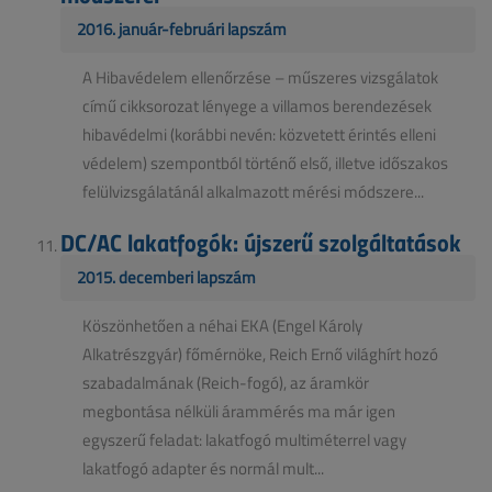
2016. január-februári lapszám
A Hibavédelem ellenőrzése – műszeres vizsgálatok
című cikksorozat lényege a villamos berendezések
hibavédelmi (korábbi nevén: közvetett érintés elleni
védelem) szempontból történő első, illetve időszakos
felülvizsgálatánál alkalmazott mérési módszere...
DC/AC lakatfogók: újszerű szolgáltatások
2015. decemberi lapszám
Köszönhetően a néhai EKA (Engel Károly
Alkatrészgyár) főmérnöke, Reich Ernő világhírt hozó
szabadalmának (Reich-fogó), az áramkör
megbontása nélküli árammérés ma már igen
egyszerű feladat: lakatfogó multiméterrel vagy
lakatfogó adapter és normál mult...