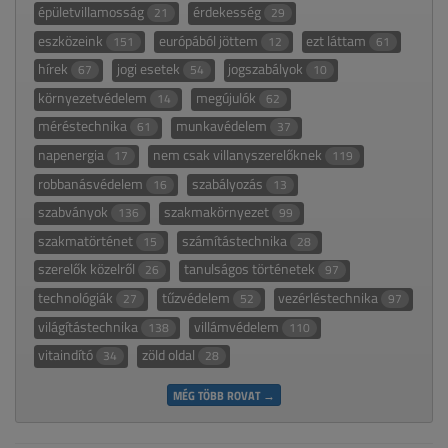
épületvillamosság
érdekesség
21
29
eszközeink
európából jöttem
ezt láttam
151
12
61
hírek
jogi esetek
jogszabályok
67
54
10
környezetvédelem
megújulók
14
62
méréstechnika
munkavédelem
61
37
napenergia
nem csak villanyszerelőknek
17
119
robbanásvédelem
szabályozás
16
13
szabványok
szakmakörnyezet
136
99
szakmatörténet
számítástechnika
15
28
szerelők közelről
tanulságos történetek
26
97
technológiák
tűzvédelem
vezérléstechnika
27
52
97
világítástechnika
villámvédelem
138
110
vitaindító
zöld oldal
34
28
MÉG TÖBB ROVAT →