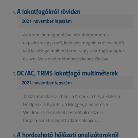
A lakatfogókról röviden
2021. novemberi lapszám
Az áramkör megbontása nélküli árammérés
napjainkra egyszerű, könnyen megoldható feladattá
vált lakatfogó multiméterrel, vagy lakatfogó adapter
és szokásos multiméter összekapcsolásával....
DC/AC, TRMS lakatfogó multiméterek
2021. novemberi lapszám
Táblázatunkban a Chauvin Arnoux, a CIE, a Fluke, a
Holdpeak, a Kyoritsu, a Megger, a Sonel és a
Weidmüller termékeit hasonlítjuk össze a
forgalmazóktól kapott adatok alapján....
A hordozható hálózati analizátorokról