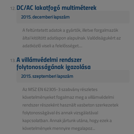
DC/AC lakatfogó multiméterek
2015. decemberi lapszám
A feltüntetett adatok a gyártók, illetve forgalmazók
által kitöltött adatlapon alapulnak. Valódiságukért az
adatközlő viseli a felelősséget....
A villámvédelmi rendszer
folytonosságának igazolása
2015. szeptemberi lapszám
Az MSZ EN 62305-3 szabvány részletes
követelményeket fogalmaz meg a villámvédelmi
rendszer részeként használt vasbeton szerkezetek
folytonosságával és annak vizsgálatával
kapcsolatban. Annak jártunk utána, hogy ezek a
követelmények mennyire megalapoz...