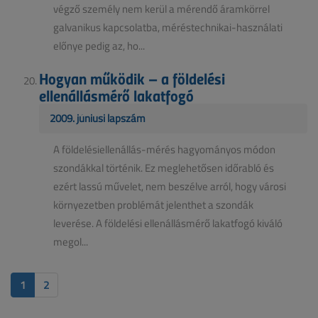
végző személy nem kerül a mérendő áramkörrel
galvanikus kapcsolatba, méréstechnikai-használati
előnye pedig az, ho...
Hogyan működik – a földelési
ellenállásmérő lakatfogó
2009. júniusi lapszám
A földelésiellenállás-mérés hagyományos módon
szondákkal történik. Ez meglehetősen időrabló és
ezért lassú művelet, nem beszélve arról, hogy városi
környezetben problémát jelenthet a szondák
leverése. A földelési ellenállásmérő lakatfogó kiváló
megol...
1
2