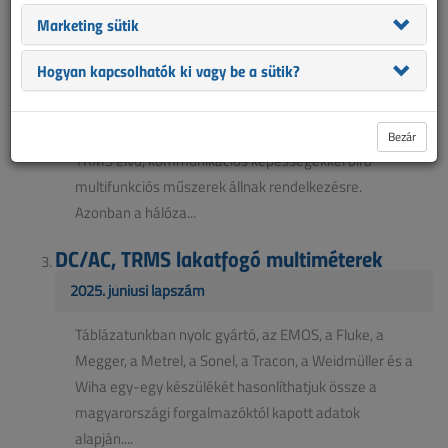
Mit várhatunk el ma egy lakatfogótól?
Marketing sütik
2025. júniusi lapszám
Hogyan kapcsolhatók ki vagy be a sütik?
A lakatfogós árammérők évtizedek óta a villamos
szakma alapvető eszközei. Az első, egyszerű
áramváltós kivitelektől kezdve napjainkban már okos,
Bezár
TRMS elvű, kommunikációs képességekkel bíró
multifunkciós műszerek állnak rendelkezésre.
Azonban a hálóza...
DC/AC, TRMS lakatfogó multiméterek
2025. júniusi lapszám
Táblázatunkban nyolc gyártó, az EMOS, a Fluke, a
Megger, a Metrel, a Sonel, a Tracon, a Weidmüller és a
Wiha egy-egy készülékét hasonlíthatjuk össze a
magyarországi forgalmazóktól kapott adatok
alapján....