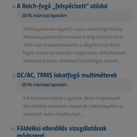
A Reich-fogó „felspécizett” utódai
2018. márciusi lapszám
A Műegyetemen végzett, majd a néhai Engel Károly
Alkatrészgyárban főmérnökként dolgozó Reich Ernő
1926-ban szabadalmaztatta a világhírt hozó Reich-
fogót, mellyel az áramkör megbontása nélkül lehetett
váltakozó áramot, váltakozó feszültséget, teljesít...
DC/AC, TRMS lakatfogó multiméterek
2018. márciusi lapszám
A feltüntetett adatok a gyártók, illetve forgalmazók
által kitöltött adatlapon alapulnak. Valódiságukért az
adatközlő viseli a felelősséget....
Földelési ellenállás vizsgálatának
módszerei