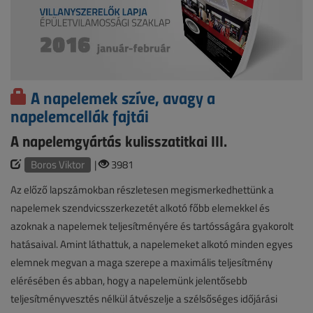
A napelemek szíve, avagy a
napelemcellák fajtái
A napelemgyártás kulisszatitkai III.
Boros Viktor
|
3981
Az előző lapszámokban részletesen megismerkedhettünk a
napelemek szendvicsszerkezetét alkotó főbb elemekkel és
azoknak a napelemek teljesítményére és tartósságára gyakorolt
hatásaival. Amint láthattuk, a napelemeket alkotó minden egyes
elemnek megvan a maga szerepe a maximális teljesítmény
elérésében és abban, hogy a napelemünk jelentősebb
teljesítményvesztés nélkül átvészelje a szélsőséges időjárási