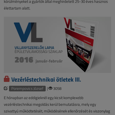
körülményeket a gyártók által meghirdetett 25-30 éves hasznos
élettartam alatt.
Vezérléstechnikai ötletek III.
Porempovics József
|
3058
E hónapban az eddigieknél egy kicsit komplexebb
vezérléstechnikai megoldás kerül bemutatásra, mely egy
szivattyú működtetését, működésének ellenőrzését és viszonylag