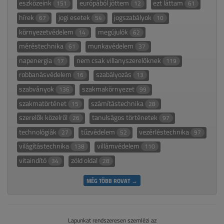
eszközeink
európából jöttem
ezt láttam
151
12
61
hírek
jogi esetek
jogszabályok
67
54
10
környezetvédelem
megújulók
14
62
méréstechnika
munkavédelem
61
37
napenergia
nem csak villanyszerelőknek
17
119
robbanásvédelem
szabályozás
16
13
szabványok
szakmakörnyezet
136
99
szakmatörténet
számítástechnika
15
28
szerelők közelről
tanulságos történetek
26
97
technológiák
tűzvédelem
vezérléstechnika
27
52
97
világítástechnika
villámvédelem
138
110
vitaindító
zöld oldal
34
28
MÉG TÖBB ROVAT →
Lapunkat rendszeresen szemlézi az