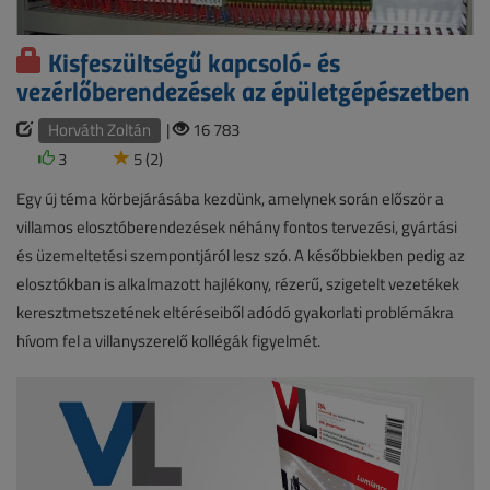
Kisfeszültségű kapcsoló- és
vezérlőberendezések az épületgépészetben
Horváth Zoltán
|
16 783
3
5 (2)
Egy új téma körbejárásába kezdünk, amelynek során először a
villamos elosztóberendezések néhány fontos tervezési, gyártási
és üzemeltetési szempontjáról lesz szó. A későbbiekben pedig az
elosztókban is alkalmazott hajlékony, rézerű, szigetelt vezetékek
keresztmetszetének eltéréseiből adódó gyakorlati problémákra
hívom fel a villanyszerelő kollégák figyelmét.