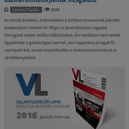
Lantos Tivadar
|
3090
Az elmúlt években, évtizedekben a hűtőkompresszorok jelentős
átalakuláson mentek át. Régen a berendezések nagyobb
tömegűek voltak, kellően túlbiztosítva. Ám korábban nem vették
figyelembe a gazdaságos üzemet, ami napjainkra az egyik fő
szempont lett, ennek köszönhetően a kompresszormotorok is
sérülékenyebbek.