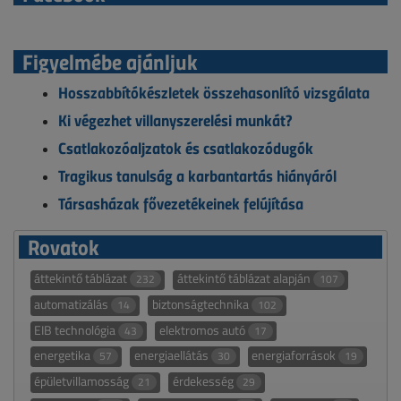
Figyelmébe ajánljuk
Hosszabbítókészletek összehasonlító vizsgálata
Ki végezhet villanyszerelési munkát?
Csatlakozóaljzatok és csatlakozódugók
Tragikus tanulság a karbantartás hiányáról
Társasházak fővezetékeinek felújítása
Rovatok
áttekintő táblázat
áttekintő táblázat alapján
232
107
automatizálás
biztonságtechnika
14
102
EIB technológia
elektromos autó
43
17
energetika
energiaellátás
energiaforrások
57
30
19
épületvillamosság
érdekesség
21
29