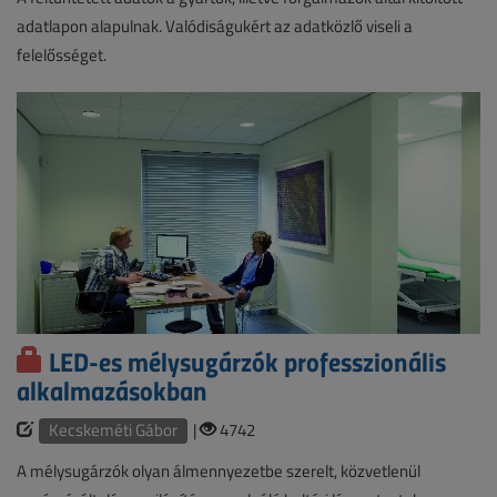
adatlapon alapulnak. Valódiságukért az adatközlő viseli a
felelősséget.
LED-es mélysugárzók professzionális
alkalmazásokban
Kecskeméti Gábor
|
4742
A mélysugárzók olyan álmennyezetbe szerelt, közvetlenül