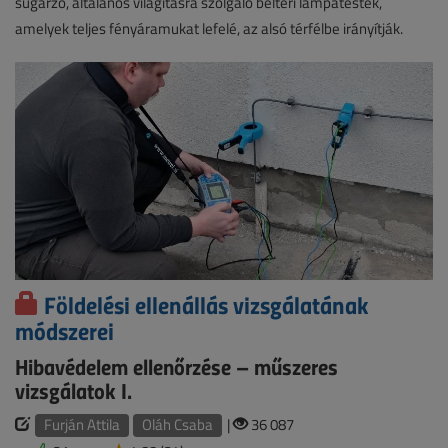
sugárzó, általános világításra szolgáló beltéri lámpatestek,
amelyek teljes fényáramukat lefelé, az alsó térfélbe irányítják.
Földelési ellenállás vizsgálatának
módszerei
Hibavédelem ellenőrzése – műszeres
vizsgálatok I.
Furján Attila
Oláh Csaba
|
36 087