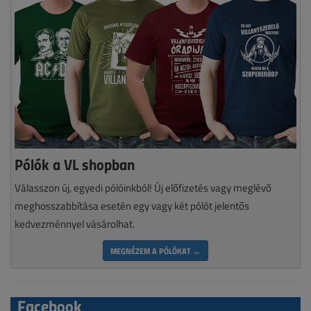
Pólók a VL shopban
Válasszon új, egyedi pólóinkból! Új előfizetés vagy meglévő
meghosszabbítása esetén egy vagy két pólót jelentős
kedvezménnyel vásárolhat.
MEGNÉZEM A PÓLÓKAT →
Facebook