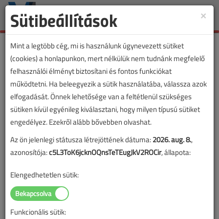
Sütibeállítások
×
Toggle
naviga
Mint a legtöbb cég, mi is használunk úgynevezett sütiket
(cookies) a honlapunkon, mert nélkülük nem tudnánk megfelelő
felhasználói élményt biztosítani és fontos funkciókat
működtetni. Ha beleegyezik a sütik használatába, válassza azok
elfogadását. Önnek lehetősége van a feltétlenül szükséges
sütiken kívül egyénileg kiválasztani, hogy milyen típusú sütiket
engedélyez. Ezekről alább bővebben olvashat.
Az ön jelenlegi státusza létrejöttének dátuma:
2026. aug. 8.
,
azonosítója:
c5L3ToK6jcknOQnsTeTEugJkV2ROCir
, állapota:
Elengedhetetlen sütik:
Funkcionális sütik:
Lapszám: