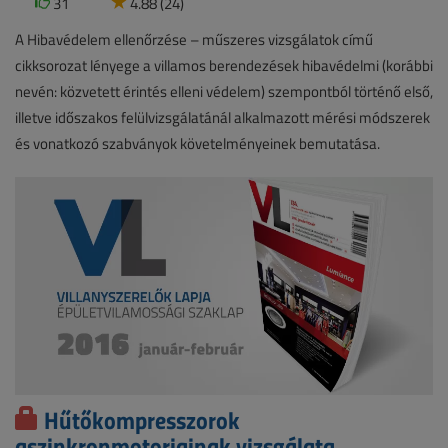
31
4.88 (24)
A Hibavédelem ellenőrzése – műszeres vizsgálatok című
cikksorozat lényege a villamos berendezések hibavédelmi (korábbi
nevén: közvetett érintés elleni védelem) szempontból történő első,
illetve időszakos felülvizsgálatánál alkalmazott mérési módszerek
és vonatkozó szabványok követelményeinek bemutatása.
Hűtőkompresszorok
aszinkronmotorjainak vizsgálata