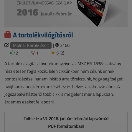
A tartalékvilágításról
Molnár Károly Zsolt
|
3166
2
1
5 (2)
A tartalékvilágítás követelményeivel az MSZ EN 1838 szabvány
részletesen foglalkozik. Jelen cikkünkben nem célunk ennek
pontos idézése, hanem inkább arra törekszünk, hogy segítséget
nyújtsunk annak értelmezéséhez és helyes alkalmazásához. A
jogszabályi háttérről több cikk is megjelent már a lapukban,
érdemes ezeket fellapozni.
Töltse le a VL 2016. január-februári lapszámát
PDF formátumban!