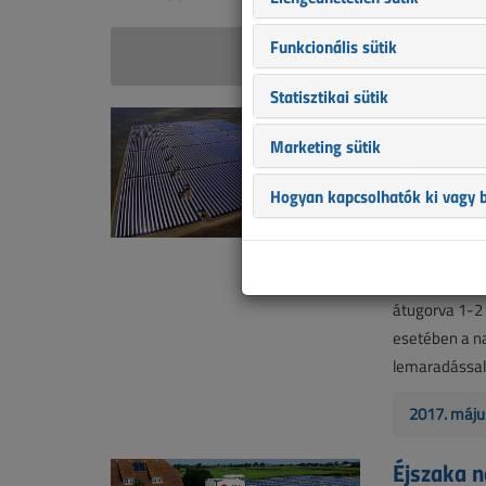
Funkcionális sütik
Boros 
Statisztikai sütik
Napeleme
Marketing sütik
2017. máju
Hogyan kapcsolhatók ki vagy b
Vannak, akik
esetek, amikor
dolgokat (lás
hatására a sz
átugorva 1-2 
esetében a n
lemaradással 
2017. máju
Éjszaka n