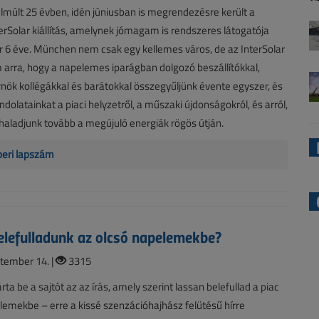
lmúlt 25 évben, idén júniusban is megrendezésre került a
rSolar kiállítás, amelynek jómagam is rendszeres látogatója
 6 éve. München nem csak egy kellemes város, de az InterSolar
m arra, hogy a napelemes iparágban dolgozó beszállítókkal,
nök kollégákkal és barátokkal összegyűljünk évente egyszer, és
ndolatainkat a piaci helyzetről, a műszaki újdonságokról, és arról,
aladjunk tovább a megújuló energiák rögös útján.
beri lapszám
elefulladunk az olcsó napelemekbe?
tember 14. |
3315
ta be a sajtót az az írás, amely szerint lassan belefullad a piac
lemekbe – erre a kissé szenzációhajhász felütésű hírre