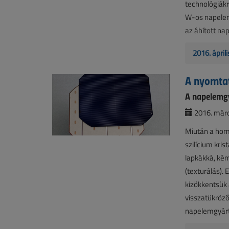
technológiák
W-os napelem
az áhított na
2016. ápril
A nyomta
A napelemgyá
2016. márc
Miután a homo
szilícium kri
lapkákká, kém
(texturálás).
kizökkentsük 
visszatükröző
napelemgyártá