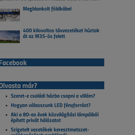
Megblankolt földkábel
400 kilovoltos távvezetéket húztak
át az M35-ös felett
Facebook
Olvasta már?
Szeret-e családi házba csapni a villám?
Hogyan válasszunk LED fényforrást?
Aki a 80-as évek közvilágítási lámpáiból
épített privát hálózatot
Szigetelt vezetékek keresztmetszet-