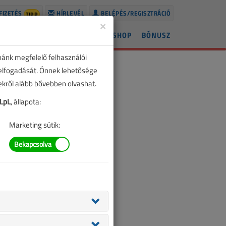
FIZETÉS
HÍRLEVÉL
BELÉPÉS/REGISZTRÁCIÓ
TIPP
×
ÍREK
LAPSZÁMOK
BLOG
SHOP
BÓNUSZ
nánk megfelelő felhasználói
 elfogadását. Önnek lehetősége
zekről alább bővebben olvashat.
LpL
, állapota:
Marketing sütik: