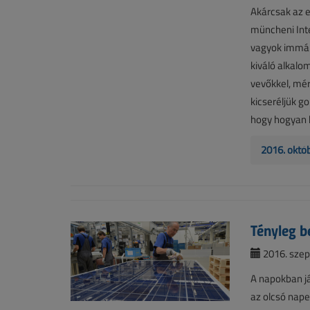
Akárcsak az e
müncheni Inte
vagyok immár
kiváló alkalo
vevőkkel, mér
kicseréljük go
hogy hogyan h
2016. októ
Tényleg b
2016. szep
A napokban jár
az olcsó nape