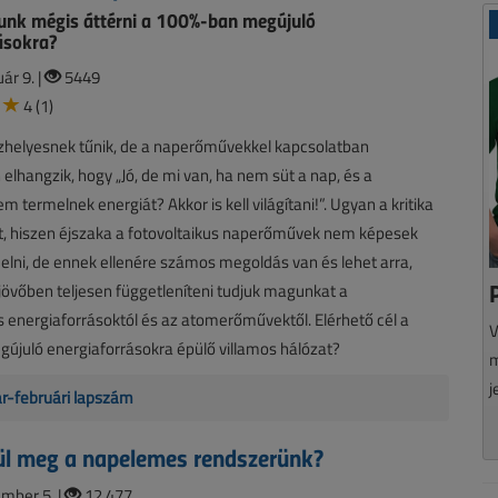
unk mégis áttérni a 100%-ban megújuló
ásokra?
ár 9. |
5449
4 (1)
özhelyesnek tűnik, de a naperőművekkel kapcsolatban
elhangzik, hogy „Jó, de mi van, ha nem süt a nap, és a
 termelnek energiát? Akkor is kell világítani!”. Ugyan a kritika
, hiszen éjszaka a fotovoltaikus naperőművek nem képesek
elni, de ennek ellenére számos megoldás van és lehet arra,
 jövőben teljesen függetleníteni tudjuk magunkat a
energiaforrásoktól és az atomerőművektől. Elérhető cél a
V
újuló energiaforrásokra épülő villamos hálózat?
m
j
ár-februári lapszám
ül meg a napelemes rendszerünk?
mber 5. |
12 477