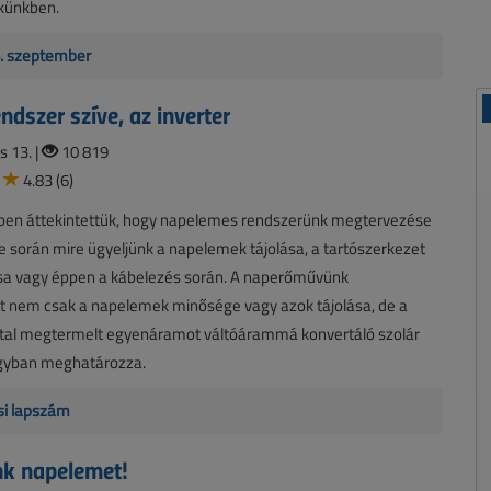
kkünkben.
6. szeptember
ndszer szíve, az inverter
s 13. |
10 819
4.83 (6)
zben áttekintettük, hogy napelemes rendszerünk megtervezése
se során mire ügyeljünk a napelemek tájolása, a tartószerkezet
a vagy éppen a kábelezés során. A naperőművünk
ét nem csak a napelemek minősége vagy azok tájolása, de a
tal megtermelt egyenáramot váltóárammá konvertáló szolár
nagyban meghatározza.
si lapszám
nk napelemet!