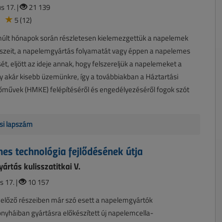
s 17. |
21 139
5 (12)
múlt hónapok során részletesen kielemezgettük a napelemek
észeit, a napelemgyártás folyamatát vagy éppen a napelemes
t, eljött az ideje annak, hogy felszereljük a napelemeket a
 akár kisebb üzemünkre, így a továbbiakban a Háztartási
őművek (HMKE) felépítéséről és engedélyezéséről fogok szót
si lapszám
es technológia fejlődésének útja
ártás kulisszatitkai V.
s 17. |
10 157
 előző részeiben már szó esett a napelemgyártók
yháiban gyártásra előkészített új napelemcella-