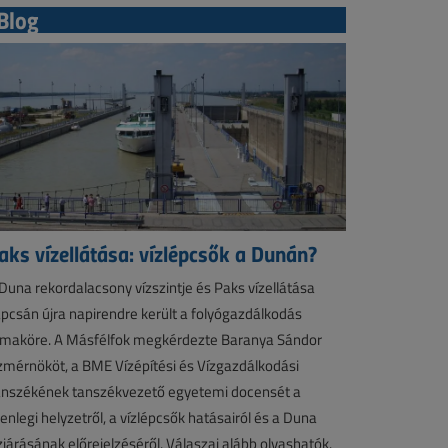
Blog
aks vízellátása: vízlépcsők a Dunán?
Duna rekordalacsony vízszintje és Paks vízellátása
pcsán újra napirendre került a folyógazdálkodás
maköre. A Másfélfok megkérdezte Baranya Sándor
zmérnököt, a BME Vízépítési és Vízgazdálkodási
nszékének tanszékvezető egyetemi docensét a
lenlegi helyzetről, a vízlépcsők hatásairól és a Duna
zjárásának előrejelzéséről. Válaszai alább olvashatók.