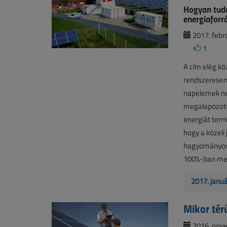
Hogyan tud
energiaforr
2017. febru
1
A cím elég k
rendszeresen 
napelemek nem
megalapozott
energiát term
hogy a közeli
hagyományos 
100%-ban meg
2017. janu
Mikor tér
2016. nove