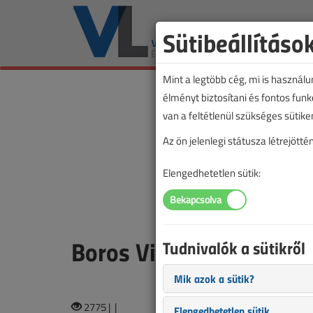
Sütibeállításo
Mint a legtöbb cég, mi is használ
élményt biztosítani és fontos fun
van a feltétlenül szükséges sütike
Az ön jelenlegi státusza létrejöt
Elengedhetetlen sütik:
Boros Viktor
Tudnivalók a sütikről
Mik azok a sütik?
2775 |
|
Elengedhetetlen sütik