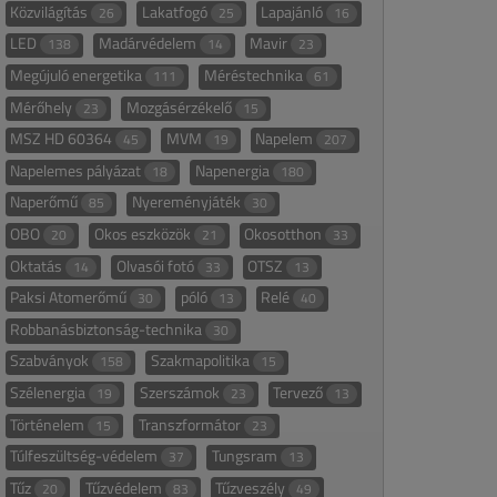
Közvilágítás
Lakatfogó
Lapajánló
26
25
16
LED
Madárvédelem
Mavir
138
14
23
Megújuló energetika
Méréstechnika
111
61
Mérőhely
Mozgásérzékelő
23
15
MSZ HD 60364
MVM
Napelem
45
19
207
Napelemes pályázat
Napenergia
18
180
Naperőmű
Nyereményjáték
85
30
OBO
Okos eszközök
Okosotthon
20
21
33
Oktatás
Olvasói fotó
OTSZ
14
33
13
Paksi Atomerőmű
póló
Relé
30
13
40
Robbanásbiztonság-technika
30
Szabványok
Szakmapolitika
158
15
Szélenergia
Szerszámok
Tervező
19
23
13
Történelem
Transzformátor
15
23
Túlfeszültség-védelem
Tungsram
37
13
Tűz
Tűzvédelem
Tűzveszély
20
83
49