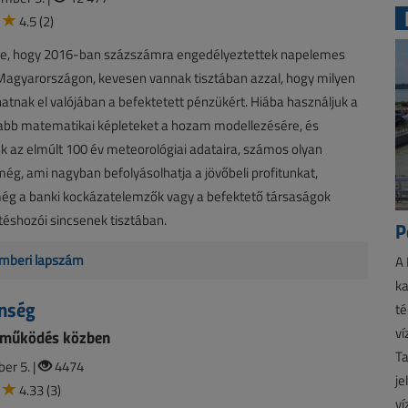
4.5 (2)
re, hogy 2016-ban százszámra engedélyeztettek napelemes
agyarországon, kevesen vannak tisztában azzal, hogy milyen
tnak el valójában a befektetett pénzükért. Hiába használjuk a
tabb matematikai képleteket a hozam modellezésére, és
 az elmúlt 100 év meteorológiai adataira, számos olyan
ég, ami nagyban befolyásolhatja a jövőbeli profitunkat,
ég a banki kockázatelemzők vagy a befektető társaságok
éshozói sincsenek tisztában.
P
mberi lapszám
A 
ka
enség
té
ví
 működés közben
Ta
er 5. |
4474
je
4.33 (3)
ví