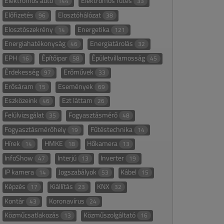
Elektromos autó
Elektromos fűtés
144
33
Előfizetés
Elosztóhálózat
96
38
Elosztószekrény
Energetika
14
121
Energiahatékonyság
Energiatárolás
46
32
EPH
Építőipar
Épületvillamosság
16
58
45
Érdekesség
Erőművek
97
33
Erősáram
Események
15
69
Eszközeink
Ezt láttam
46
26
Felülvizsgálat
Fogyasztásmérő
35
48
Fogyasztásmérőhely
Fűtéstechnika
19
14
Hírek
HMKE
Hőkamera
14
18
13
InfoShow
Interjú
Inverter
47
13
19
IP kamera
Jogszabályok
Kábel
14
53
15
Képzés
Kiállítás
KNX
17
23
32
Kontár
Koronavírus
43
24
Közműcsatlakozás
Közműszolgáltató
13
16