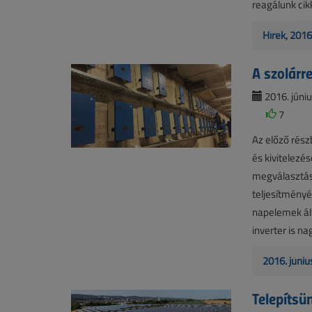
reagálunk ci
Hírek, 201
A szolárre
2016. júniu
7
Az előző rés
és kivitelezé
megválasztás
teljesítmény
napelemek ál
inverter is 
2016. júniu
Telepítsü