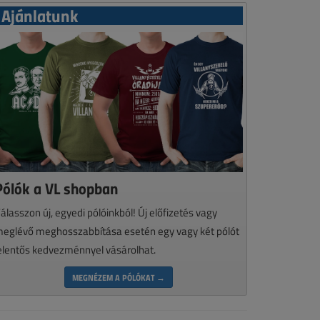
Ajánlatunk
Pólók a VL shopban
álasszon új, egyedi pólóinkból! Új előfizetés vagy
eglévő meghosszabbítása esetén egy vagy két pólót
elentős kedvezménnyel vásárolhat.
MEGNÉZEM A PÓLÓKAT →