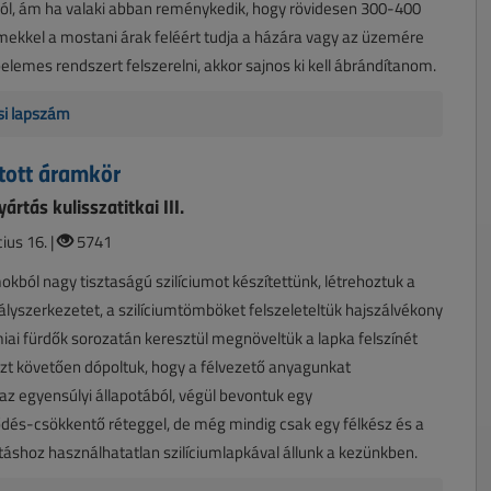
ról, ám ha valaki abban reménykedik, hogy rövidesen 300-400
ekkel a mostani árak feléért tudja a házára vagy az üzemére
pelemes rendszert felszerelni, akkor sajnos ki kell ábrándítanom.
isi lapszám
tott áramkör
rtás kulisszatitkai III.
ius 16. |
5741
kból nagy tisztaságú szilíciumot készítettünk, létrehoztuk a
stályszerkezetet, a szilíciumtömböket felszeleteltük hajszálvékony
iai fürdők sorozatán keresztül megnöveltük a lapka felszínét
 Ezt követően dópoltuk, hogy a félvezető anyagunkat
az egyensúlyi állapotából, végül bevontuk egy
dés-csökkentő réteggel, de még mindig csak egy félkész és a
shoz használhatatlan szilíciumlapkával állunk a kezünkben.