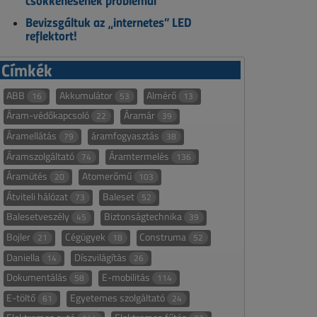
csökkenésének problémái
Bevizsgáltuk az „internetes” LED
reflektort!
Címkék
ABB
Akkumulátor
Almérő
16
53
13
Áram-védőkapcsoló
Áramár
22
39
Áramellátás
áramfogyasztás
79
38
Áramszolgáltató
Áramtermelés
74
136
Áramütés
Atomerőmű
20
103
Átviteli hálózat
Baleset
73
52
Balesetveszély
Biztonságtechnika
45
39
Bojler
Cégügyek
Construma
21
18
52
Daniella
Díszvilágítás
14
26
Dokumentálás
E-mobilitás
58
114
E-töltő
Egyetemes szolgáltató
61
24