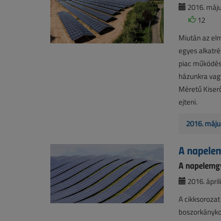
2016. máju
12
Miután az el
egyes alkatr
piac működésé
házunkra vagy
Méretű Kiser
ejteni.
2016. máju
A napelem
A napelemgy
2016. áprili
A cikksorozat
boszorkánykon