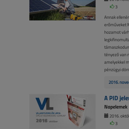
3
Annak ellené
erőműveket M
hozamot várha
legkifinomul
támaszkodunk
tényező van m
amelyekkel m
pénzügyi dönt
2016. nove
A PID jel
Napelemek
2016. októb
3