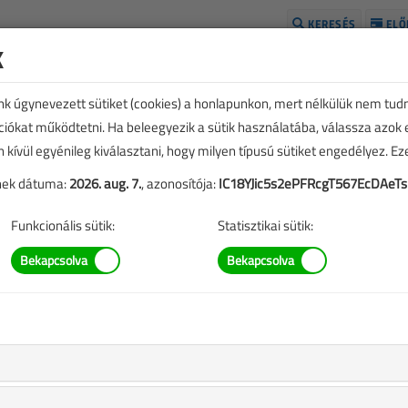
KERESÉS
ELŐ
k
H
unk úgynevezett sütiket (cookies) a honlapunkon, mert nélkülük nem tud
kciókat működtetni. Ha beleegyezik a sütik használatába, válassza azok
n kívül egyénileg kiválasztani, hogy milyen típusú sütiket engedélyez. E
tének dátuma:
2026. aug. 7.
, azonosítója:
IC18YJic5s2ePFRcgT567EcDAeTs
Funkcionális sütik:
Statisztikai sütik:
SZERZŐK LISTÁJA