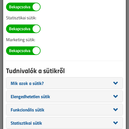
Illetve, ha még nem tette meg, kérjük, regisztráljon!
Statisztikai sütik:
BELÉPÉS/REGISZTRÁCIÓ
Marketing sütik:
Tudnivalók az online lapszámvásárlásról
Van más mód ahhoz, hogy hozzáférjek egy lapszámhoz?
Tudnivalók a sütikről
A megvásárolt lapszámot megkapom nyomtatott
formában is?
Mik azok a sütik?
Meddig érvényes a hozzáférés a megvásárolt
lapszámhoz?
Elengedhetetlen sütik
VL előfizetés
Funkcionális sütik
Statisztikai sütik