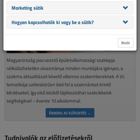
Marketing sütik
Hogyan kapcsolhatók ki vagy be a sütik?
Bezár
Magyarország piacvezető épületvillamossági szaklapja
nélkülözhetetlen olvasmánya minden munkájára igényes, a
szakma aktualitásait követő villamos szakembereknek. A VL
tematikája széleskörűen öleli fel a szakmánkat érintő
kérdéseket, így első kézből tájékozódhat szakcikkeink
segítségével – évente 10 alkalommal.
ÉRDEKEL AZ ELŐFIZETÉS →
Tudnivalók az előfizetésekről