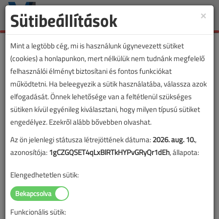
Sütibeállítások
×
Toggle
naviga
Mint a legtöbb cég, mi is használunk úgynevezett sütiket
(cookies) a honlapunkon, mert nélkülük nem tudnánk megfelelő
felhasználói élményt biztosítani és fontos funkciókat
VL lapszámvásárlás
működtetni. Ha beleegyezik a sütik használatába, válassza azok
elfogadását. Önnek lehetősége van a feltétlenül szükséges
Villanyszerelők Lapja 2016. január-
sütiken kívül egyénileg kiválasztani, hogy milyen típusú sütiket
februári lapszám
engedélyez. Ezekről alább bővebben olvashat.
Az ön jelenlegi státusza létrejöttének dátuma:
2026. aug. 10.
,
A lapszám megvásárlásával korlátlan hozzáférést kap a
azonosítója:
1gCZGQSET4qLxBlRTkHYPvGRyQr1dEh
, állapota:
lapszám cikkeihez és pdf formátumban letöltheti a
lapszámot. A sikeres online elektronikus fizetést követően
Elengedhetetlen sütik:
azonnal aktiválódik a hozzáférés a lapszámhoz. A
hozzáférése nem évül el.
Funkcionális sütik:
A rendeléshez kérjük, lépjen be!