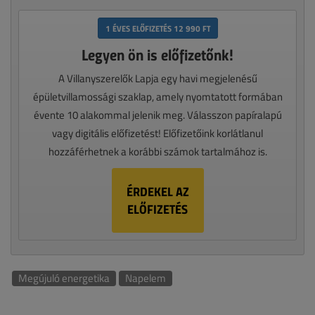
1 ÉVES ELŐFIZETÉS 12 990 FT
Legyen ön is előfizetőnk!
A Villanyszerelők Lapja egy havi megjelenésű
épületvillamossági szaklap, amely nyomtatott formában
évente 10 alakommal jelenik meg. Válasszon papíralapú
vagy digitális előfizetést! Előfizetőink korlátlanul
hozzáférhetnek a korábbi számok tartalmához is.
ÉRDEKEL AZ
ELŐFIZETÉS
Megújuló energetika
Napelem