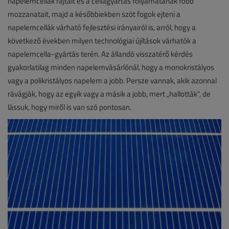
napelemcellák fajtáit és a cellagyártás folyamatának főbb
mozzanatait, majd a későbbiekben szót fogok ejteni a
napelemcellák várható fejlesztési irányairól is, arról, hogy a
következő években milyen technológiai újítások várhatók a
napelemcella-gyártás terén. Az állandó visszatérő kérdés
gyakorlatilag minden napelemvásárlónál, hogy a monokristályos
vagy a polikristályos napelem a jobb. Persze vannak, akik azonnal
rávágják, hogy az egyik vagy a másik a jobb, mert „hallották", de
lássuk, hogy miről is van szó pontosan.