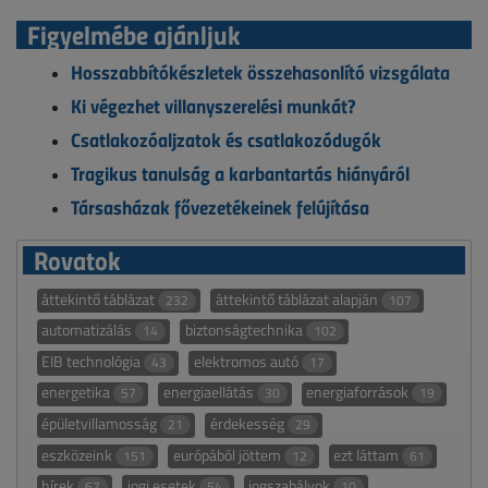
Figyelmébe ajánljuk
Hosszabbítókészletek összehasonlító vizsgálata
Ki végezhet villanyszerelési munkát?
Csatlakozóaljzatok és csatlakozódugók
Tragikus tanulság a karbantartás hiányáról
Társasházak fővezetékeinek felújítása
Rovatok
áttekintő táblázat
áttekintő táblázat alapján
232
107
automatizálás
biztonságtechnika
14
102
EIB technológia
elektromos autó
43
17
energetika
energiaellátás
energiaforrások
57
30
19
épületvillamosság
érdekesség
21
29
eszközeink
európából jöttem
ezt láttam
151
12
61
hírek
jogi esetek
jogszabályok
67
54
10