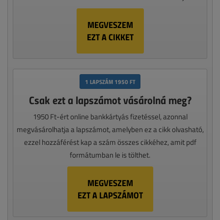
MEGVESZEM
EZT A CIKKET
1 LAPSZÁM 1950 FT
Csak ezt a lapszámot vásárolná meg?
1950 Ft-ért online bankkártyás fizetéssel, azonnal
megvásárolhatja a lapszámot, amelyben ez a cikk olvasható,
ezzel hozzáférést kap a szám összes cikkéhez, amit pdf
formátumban le is tölthet.
MEGVESZEM
EZT A LAPSZÁMOT