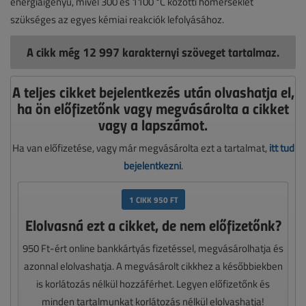
energiaigényű, mivel 300 és 1100 °C közötti hőmérséklet
szükséges az egyes kémiai reakciók lefolyásához.
A cikk még 12 997 karakternyi szöveget tartalmaz.
A teljes cikket bejelentkezés után olvashatja el,
ha ön előfizetőnk vagy megvásárolta a cikket
vagy a lapszámot.
Ha van előfizetése, vagy már megvásárolta ezt a tartalmat,
itt tud
bejelentkezni
.
1 CIKK 950 FT
Elolvasná ezt a cikket, de nem előfizetőnk?
950 Ft-ért online bankkártyás fizetéssel, megvásárolhatja és
azonnal elolvashatja. A megvásárolt cikkhez a későbbiekben
is korlátozás nélkül hozzáférhet. Legyen előfizetőnk és
minden tartalmunkat korlátozás nélkül elolvashatja!