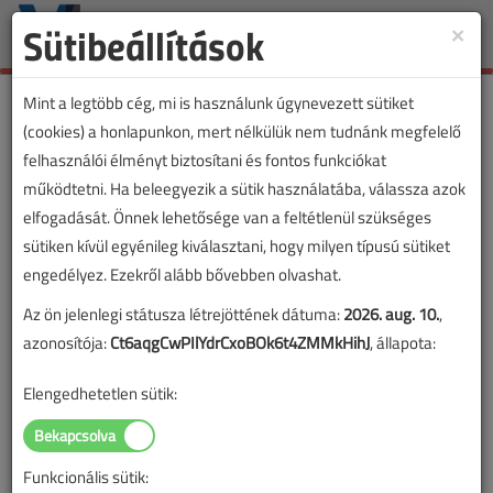
Sütibeállítások
×
Toggle
naviga
Mint a legtöbb cég, mi is használunk úgynevezett sütiket
(cookies) a honlapunkon, mert nélkülük nem tudnánk megfelelő
felhasználói élményt biztosítani és fontos funkciókat
Lapszám:
működtetni. Ha beleegyezik a sütik használatába, válassza azok
elfogadását. Önnek lehetősége van a feltétlenül szükséges
TARTALOM
sütiken kívül egyénileg kiválasztani, hogy milyen típusú sütiket
engedélyez. Ezekről alább bővebben olvashat.
Megújulók
Az ön jelenlegi státusza létrejöttének dátuma:
2026. aug. 10.
,
A napelemek szíve, avagy a
azonosítója:
Ct6aqgCwPIlYdrCxoBOk6t4ZMMkHihJ
, állapota:
napelemcellák fajtái
Elengedhetetlen sütik:
A napelemgyártás kulisszatitkai III.
2016/1-2. lapszám
|
Boros Viktor
|
3984 |
Funkcionális sütik: