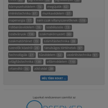
környezetvédelem
megújulók
14
62
méréstechnika
munkavédelem
61
37
napenergia
nem csak villanyszerelőknek
17
119
robbanásvédelem
szabályozás
16
13
szabványok
szakmakörnyezet
136
99
szakmatörténet
számítástechnika
15
28
szerelők közelről
tanulságos történetek
26
97
technológiák
tűzvédelem
vezérléstechnika
27
52
97
világítástechnika
villámvédelem
138
110
vitaindító
zöld oldal
34
28
MÉG TÖBB ROVAT →
Lapunkat rendszeresen szemlézi az