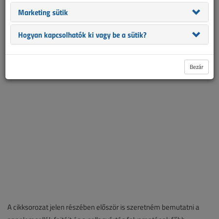
elemnek megvan a maga szerepe a maximális teljesítmény
Marketing sütik
elérésében és abban, hogy a napelemünk jelentősebb
teljesítményvesztés nélkül átvészelje a szélsőséges időjárási
Hogyan kapcsolhatók ki vagy be a sütik?
körülményeket a gyártók által meghirdetett 25-30 éves hasznos
élettartam alatt.
Bezár
A cikksorozat jelen részében először is szeretném bemutatni a