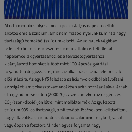
Mind a monokristályos, mind a polikristályos napelemcellák
alkotóeleme a szilícium, amit nem másból nyerünk ki, mint a nagy
tisztaságú homokból (szilícium-dioxid). Az udvarunk végében
fellelhető homok természetesen nem alkalmas feltétlenül
napelemcellák gyártásához, és a félvezetőgyártáshoz
kibányászott homokot is több mint 100 lépcsős gyártási
folyamaton dolgozzák fel, mire az alkalmas lesz napelemcellák
előállítására. Az egyik fő feladat a szilícium-dioxidból eltávolítani
az oxigént, amit olvasztókemencékben szén hozzáadásával érnek
el nagy hőmérsékleten (2000 °C). A szén megköti az oxigént, és
CO
(szén-dioxid) jön létre, mint melléktermék. Az így kapott
2
szilícium 99%-os tisztaságú, amit további lépésekben kell tisztítani,
hogy eltávolítsák a maradék kálciumot, alumíniumot, bórt, vasat
vagy éppen a foszfort. Minden egyes folyamat nagy