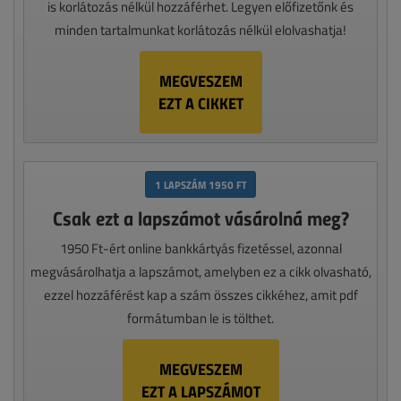
is korlátozás nélkül hozzáférhet. Legyen előfizetőnk és
minden tartalmunkat korlátozás nélkül elolvashatja!
MEGVESZEM
EZT A CIKKET
1 LAPSZÁM 1950 FT
Csak ezt a lapszámot vásárolná meg?
1950 Ft-ért online bankkártyás fizetéssel, azonnal
megvásárolhatja a lapszámot, amelyben ez a cikk olvasható,
ezzel hozzáférést kap a szám összes cikkéhez, amit pdf
formátumban le is tölthet.
MEGVESZEM
EZT A LAPSZÁMOT