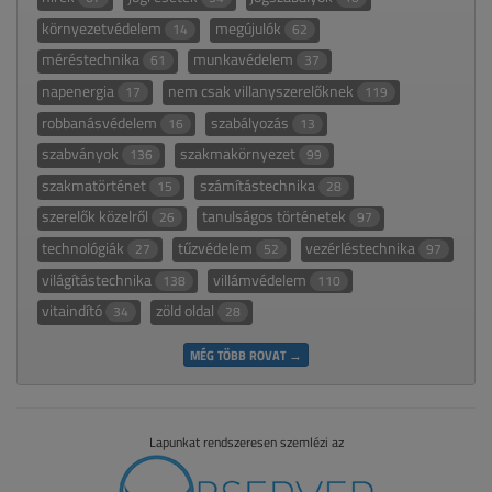
környezetvédelem
megújulók
14
62
méréstechnika
munkavédelem
61
37
napenergia
nem csak villanyszerelőknek
17
119
robbanásvédelem
szabályozás
16
13
szabványok
szakmakörnyezet
136
99
szakmatörténet
számítástechnika
15
28
szerelők közelről
tanulságos történetek
26
97
technológiák
tűzvédelem
vezérléstechnika
27
52
97
világítástechnika
villámvédelem
138
110
vitaindító
zöld oldal
34
28
MÉG TÖBB ROVAT →
Lapunkat rendszeresen szemlézi az