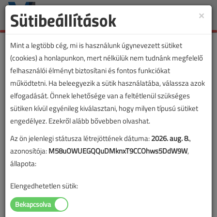
Sütibeállítások
×
Toggle
naviga
Mint a legtöbb cég, mi is használunk úgynevezett sütiket
(cookies) a honlapunkon, mert nélkülük nem tudnánk megfelelő
felhasználói élményt biztosítani és fontos funkciókat
működtetni. Ha beleegyezik a sütik használatába, válassza azok
elfogadását. Önnek lehetősége van a feltétlenül szükséges
sütiken kívül egyénileg kiválasztani, hogy milyen típusú sütiket
engedélyez. Ezekről alább bővebben olvashat.
Az ön jelenlegi státusza létrejöttének dátuma:
2026. aug. 8.
,
azonosítója:
M58uOWUEGQQuDMknxT9CCOhws5DdW9W
,
állapota:
Elengedhetetlen sütik:
Lapszám: