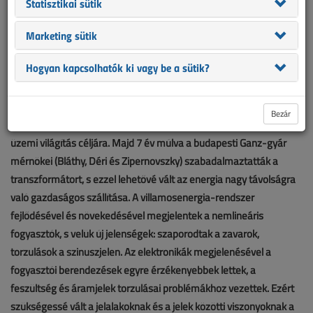
Statisztikai sütik
Marketing sütik
Hogyan kapcsolhatók ki vagy be a sütik?
Idén lesz 140 éve, hogy 1878-ban a Ganz és Társa Vasöntő és
Bezár
Gépgyár Rt. öntödéjében villamos ívlámpákat kezdtek használni
üzemi világítás céljára. Majd 7 év múlva a budapesti Ganz-gyár
mérnökei (Bláthy, Déri és Zipernovszky) szabadalmaztatták a
transzformátort, s ezzel lehetővé vált az energia nagy távolságra
való gazdaságos szállítása. A villamosenergia-rendszer
fejlődésével és növekedésével megjelentek a nemlineáris
fogyasztók, s velük új jelenségek: szaporodtak a zavarok,
torzulások a szinuszjelen. Az elektronikák megjelenésével a
fogyasztói berendezések egyre érzékenyebbek lettek, a
feszültség és áramjelek torzulásai problémákhoz vezettek. Ezért
szükségessé vált a jelalakoknak és a jelek közötti viszonyoknak a