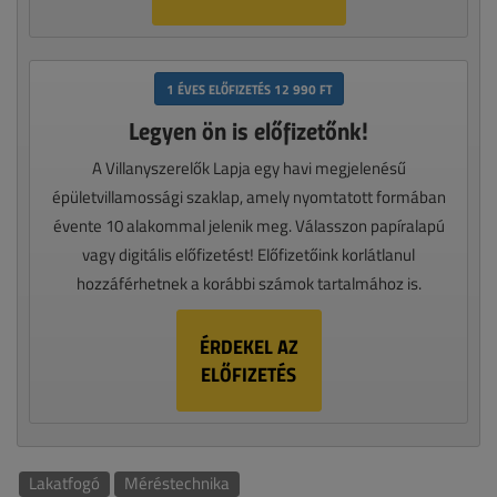
1 ÉVES ELŐFIZETÉS 12 990 FT
Legyen ön is előfizetőnk!
A Villanyszerelők Lapja egy havi megjelenésű
épületvillamossági szaklap, amely nyomtatott formában
évente 10 alakommal jelenik meg. Válasszon papíralapú
vagy digitális előfizetést! Előfizetőink korlátlanul
hozzáférhetnek a korábbi számok tartalmához is.
ÉRDEKEL AZ
ELŐFIZETÉS
Lakatfogó
Méréstechnika