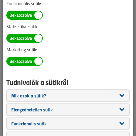
Funkcionális sütik:
TARTALOM
Statisztikai sütik:
Áttekintő táblázat alapján
A hordozható hálózati
Marketing sütik:
analizátorokról
2018/10. lapszám
|
Németh Gábor
|
3169 |
Tudnivalók a sütikről
Figylem! Ez a cikk 8 éve frissült utoljára. A benne szereplő
információk mára aktualitásukat veszíthették, valamint a tartalom
Mik azok a sütik?
helyenként hiányos lehet (képek, táblázatok stb.).
Elengedhetetlen sütik
Funkcionális sütik