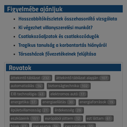
Figyelmébe ajánljuk
Hosszabbítókészletek összehasonlító vizsgálata
Ki végezhet villanyszerelési munkát?
Csatlakozóaljzatok és csatlakozódugók
Tragikus tanulság a karbantartás hiányáról
Társasházak fővezetékeinek felújítása
Rovatok
áttekintő táblázat
áttekintő táblázat alapján
232
107
automatizálás
biztonságtechnika
14
102
EIB technológia
elektromos autó
43
17
energetika
energiaellátás
energiaforrások
57
30
19
épületvillamosság
érdekesség
21
29
eszközeink
európából jöttem
ezt láttam
151
12
61
hírek
jogi esetek
jogszabályok
67
54
10