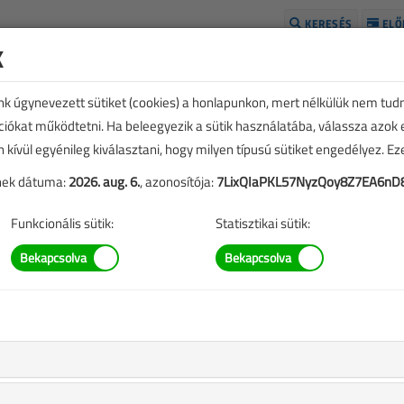
KERESÉS
ELŐ
k
H
unk úgynevezett sütiket (cookies) a honlapunkon, mert nélkülük nem tud
kciókat működtetni. Ha beleegyezik a sütik használatába, válassza azok
n kívül egyénileg kiválasztani, hogy milyen típusú sütiket engedélyez. E
tének dátuma:
2026. aug. 6.
, azonosítója:
7LixQIaPKL57NyzQoy8Z7EA6nD8
Funkcionális sütik:
Statisztikai sütik:
ÉVES BONTÁS
ezése a
Médiaajánlat
oldalon található.