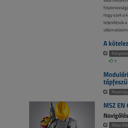
villámvédelm
folytonosságá
hogy ezek a 
teljesítésük 
villámvédelmi
A kötele
Fenyvesi
1
Modulári
tápfeszü
Porempov
MSZ EN 6
Navigálás
Rátai Att