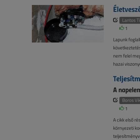
Életvesz
Lantos T
1
Lapunk foglal
következteté
nem felel meg
hazai viszony
Teljesít
A napelem
Boros Vi
1
A cikk első r
környezeti k
teljesítmény