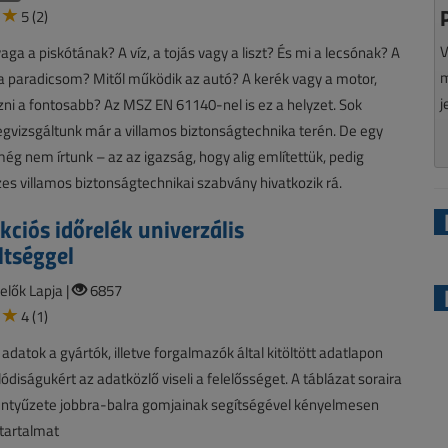
5 (2)
V
aga a piskótának? A víz, a tojás vagy a liszt? És mi a lecsónak? A
m
a paradicsom? Mitől működik az autó? A kerék vagy a motor,
j
zni a fontosabb? Az MSZ EN 61140-nel is ez a helyzet. Sok
vizsgáltunk már a villamos biztonságtechnika terén. De egy
ég nem írtunk – az az igazság, hogy alig említettük, pedig
zes villamos biztonságtechnikai szabvány hivatkozik rá.
kciós időrelék univerzális
ltséggel
elők Lapja |
6857
4 (1)
 adatok a gyártók, illetve forgalmazók által kitöltött adatlapon
ódiságukért az adatközlő viseli a felelősséget. A táblázat soraira
llentyűzete jobbra-balra gomjainak segítségével kényelmesen
 tartalmat