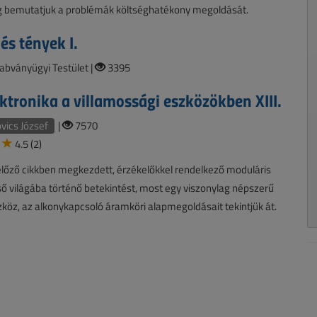
g bemutatjuk a problémák költséghatékony megoldását.
és tények I.
bványügyi Testület |
3395
ktronika a villamossági eszközökben XIII.
ics József
|
7570
4.5 (2)
előző cikkben megkezdett, érzékelőkkel rendelkező moduláris
ő világába történő betekintést, most egy viszonylag népszerű
zköz, az alkonykapcsoló áramköri alapmegoldásait tekintjük át.