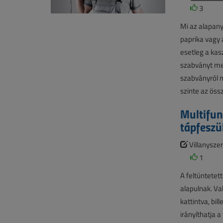
3
Mi az alapany
paprika vagy 
esetleg a kas
szabványt meg
szabványról m
szinte az öss
Multifun
tápfeszü
Villanyszer
1
A feltüntetett
alapulnak. Val
kattintva, bi
irányíthatja a