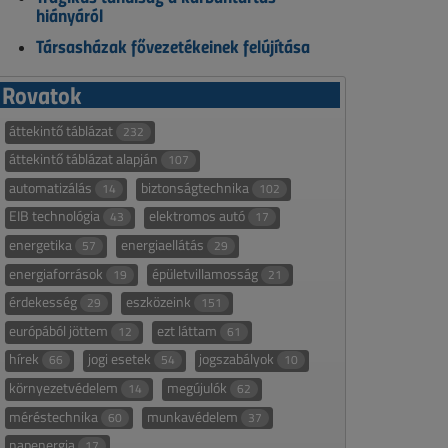
hiányáról
Társasházak fővezetékeinek felújítása
Rovatok
áttekintő táblázat
232
áttekintő táblázat alapján
107
automatizálás
biztonságtechnika
14
102
EIB technológia
elektromos autó
43
17
energetika
energiaellátás
57
29
energiaforrások
épületvillamosság
19
21
érdekesség
eszközeink
29
151
európából jöttem
ezt láttam
12
61
hírek
jogi esetek
jogszabályok
66
54
10
környezetvédelem
megújulók
14
62
méréstechnika
munkavédelem
60
37
napenergia
17