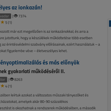
élyes az ionkazán!
ivadar
|
7374
5 (1)
kozott már ezt megelőzően is az ionkazánokkal, és arra a
sre jutottunk, hogy a készülékek működtetése több esetben
 az érintésvédelmi szabvány előírásainak, ezért használatuk – a
okat figyelembe véve – életveszélyes lehet.
ményoptimalizálás és más előnyök
ek gyakorlati működéséről II.
ktor
|
8263
4 (1)
észében leírtuk azokat a változatos műszaki tényezőket és
ockázatokat, amelyek akár 80-90 százalékos
vesztést is okozhatnak a rendszerek működésében, a második