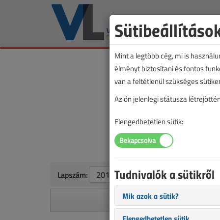
Sütibeállításo
Mint a legtöbb cég, mi is használ
élményt biztosítani és fontos fun
van a feltétlenül szükséges sütike
Az ön jelenlegi státusza létrejöt
Elengedhetetlen sütik:
Tudnivalók a sütikről
Lapszám:
Mik azok a sütik?
A megjelenések éves ütem
Elengedhetetlen sütik