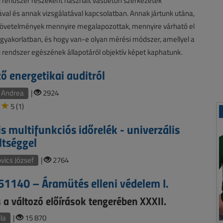
i rendszer részeként használt vasbeton szerkezetek
val és annak vizsgálatával kapcsolatban. Annak jártunk utána,
követelmények mennyire megalapozottak, mennyire várható el
a gyakorlatban, és hogy van-e olyan mérési módszer, amellyel a
 rendszer egészének állapotáról objektív képet kaphatunk.
ző energetikai auditról
 Andrea
|
2924
5 (1)
s multifunkciós időrelék - univerzális
ltséggel
ics József
|
2764
1140 – Áramütés elleni védelem I.
 a változó előírások tengerében XXXII.
ila
|
15 870