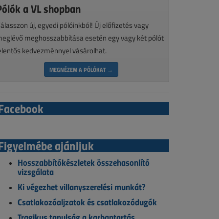
Pólók a VL shopban
álasszon új, egyedi pólóinkból! Új előfizetés vagy
eglévő meghosszabbítása esetén egy vagy két pólót
elentős kedvezménnyel vásárolhat.
MEGNÉZEM A PÓLÓKAT →
Facebook
Figyelmébe ajánljuk
Hosszabbítókészletek összehasonlító
vizsgálata
Ki végezhet villanyszerelési munkát?
Csatlakozóaljzatok és csatlakozódugók
Tragikus tanulság a karbantartás