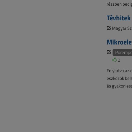
részben pedi
Tévhitek 
Magyar Sza
Mikroele
Porempov
3
Folytatva az 
eszközök bels
és gyakori es