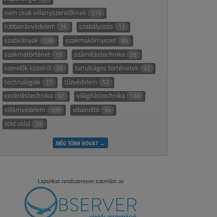
nem csak villanyszerelőknek
119
robbanásvédelem
szabályozás
16
13
szabványok
szakmakörnyezet
136
99
szakmatörténet
számítástechnika
15
28
szerelők közelről
tanulságos történetek
26
97
technológiák
tűzvédelem
27
52
vezérléstechnika
világítástechnika
97
138
villámvédelem
vitaindító
109
34
zöld oldal
28
MÉG TÖBB ROVAT →
Lapunkat rendszeresen szemlézi az