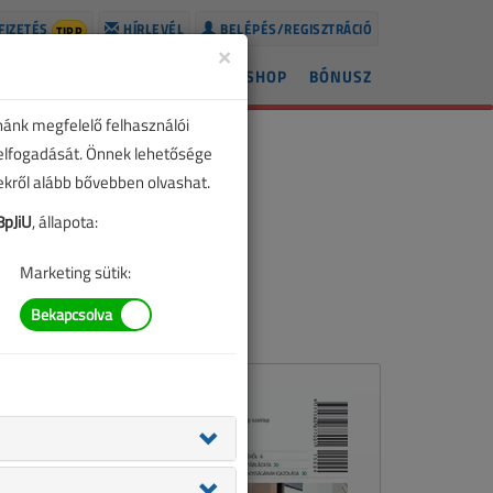
FIZETÉS
HÍRLEVÉL
BELÉPÉS/REGISZTRÁCIÓ
TIPP
×
ÍREK
LAPSZÁMOK
BLOG
SHOP
BÓNUSZ
nánk megfelelő felhasználói
 elfogadását. Önnek lehetősége
zekről alább bővebben olvashat.
pJiU
, állapota:
Marketing sütik: