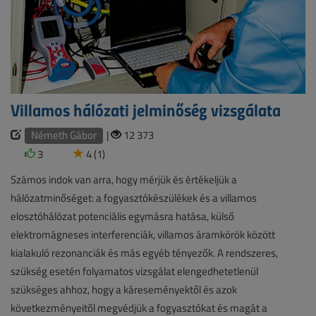
Villamos hálózati jelminőség vizsgálata
Németh Gábor
|
12 373
3
4 (1)
Számos indok van arra, hogy mérjük és értékeljük a
hálózatminőséget: a fogyasztókészülékek és a villamos
elosztóhálózat potenciális egymásra hatása, külső
elektromágneses interferenciák, villamos áramkörök között
kialakuló rezonanciák és más egyéb tényezők. A rendszeres,
szükség esetén folyamatos vizsgálat elengedhetetlenül
szükséges ahhoz, hogy a káreseményektől és azok
következményeitől megvédjük a fogyasztókat és magát a