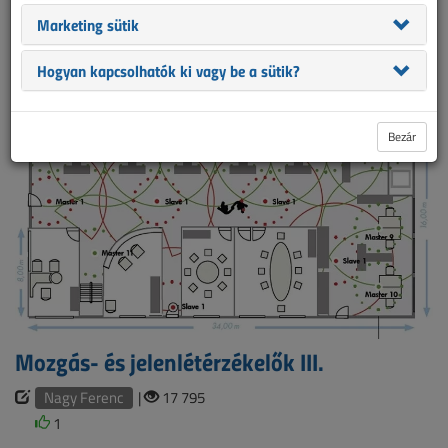
létesítésének nehézségeit. A második rész egy olyan új módszert
Marketing sütik
körvonalaz, amely segíthet a feltárt problémák megoldásában,
különösen abban az esetben, amikor a védelem létesítésének a
Hogyan kapcsolhatók ki vagy be a sütik?
célja a gazdasági veszteségek csökkentése.
Bezár
Mozgás- és jelenlétérzékelők III.
Nagy Ferenc
|
17 795
1