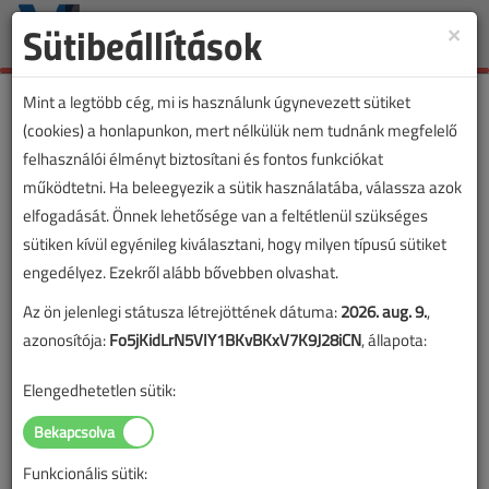
Sütibeállítások
×
Toggle
naviga
Mint a legtöbb cég, mi is használunk úgynevezett sütiket
(cookies) a honlapunkon, mert nélkülük nem tudnánk megfelelő
felhasználói élményt biztosítani és fontos funkciókat
működtetni. Ha beleegyezik a sütik használatába, válassza azok
elfogadását. Önnek lehetősége van a feltétlenül szükséges
sütiken kívül egyénileg kiválasztani, hogy milyen típusú sütiket
engedélyez. Ezekről alább bővebben olvashat.
Az ön jelenlegi státusza létrejöttének dátuma:
2026. aug. 9.
,
azonosítója:
Fo5jKidLrN5VIY1BKvBKxV7K9J28iCN
, állapota:
Elengedhetetlen sütik:
Funkcionális sütik:
Lapszám: