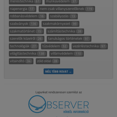
méréstechnika
munkavédelem
61
37
napenergia
nem csak villanyszerelőknek
17
119
robbanásvédelem
szabályozás
16
13
szabványok
szakmakörnyezet
136
99
szakmatörténet
számítástechnika
15
28
szerelők közelről
tanulságos történetek
26
97
technológiák
tűzvédelem
vezérléstechnika
27
52
97
világítástechnika
villámvédelem
138
110
vitaindító
zöld oldal
34
28
MÉG TÖBB ROVAT →
Lapunkat rendszeresen szemlézi az