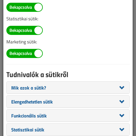
ÉVES BONTÁS
Statisztikai sütik:
A megjelenések éves ütemezése a
Médiaajánlat
oldalon
található.
Marketing sütik:
Villanyszerelők Lapja 2013.
március
Tudnivalók a sütikről
A túlfeszültség-védelem kialakításának új
Mik azok a sütik?
szemlélete II.
Elengedhetetlen sütik
Kruppa Attila
|
4284
1
5 (1)
Funkcionális sütik
A sorozatunk első részében áttekintettük a villámvédelmi
Statisztikai sütik
szabvány követelményeinek megfelelő túlfeszültség-védelem