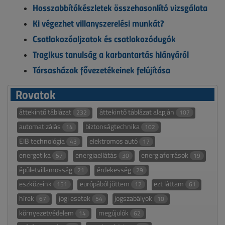
Hosszabbítókészletek összehasonlító vizsgálata
Ki végezhet villanyszerelési munkát?
Csatlakozóaljzatok és csatlakozódugók
Tragikus tanulság a karbantartás hiányáról
Társasházak fővezetékeinek felújítása
Rovatok
áttekintő táblázat
áttekintő táblázat alapján
232
107
automatizálás
biztonságtechnika
14
102
EIB technológia
elektromos autó
43
17
energetika
energiaellátás
energiaforrások
57
30
19
épületvillamosság
érdekesség
21
29
eszközeink
európából jöttem
ezt láttam
151
12
61
hírek
jogi esetek
jogszabályok
67
54
10
környezetvédelem
megújulók
14
62