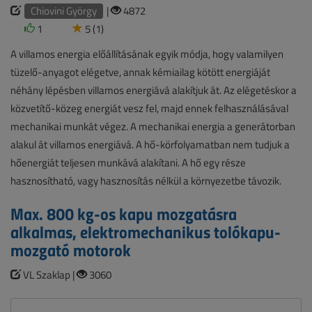
Chiovini György
|
4872
1
5 (1)
A villamos energia előállításának egyik módja, hogy valamilyen
tüzelő-anyagot elégetve, annak kémiailag kötött energiáját
néhány lépésben villamos energiává alakítjuk át. Az elégetéskor a
közvetítő-közeg energiát vesz fel, majd ennek felhasználásával
mechanikai munkát végez. A mechanikai energia a generátorban
alakul át villamos energiává. A hő-körfolyamatban nem tudjuk a
hőenergiát teljesen munkává alakítani. A hő egy része
hasznosítható, vagy hasznosítás nélkül a környezetbe távozik.
Max. 800 kg-os kapu mozgatásra
alkalmas, elektromechanikus tolókapu-
mozgató motorok
VL Szaklap |
3060