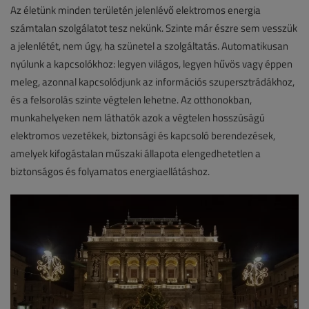
Az életünk minden területén jelenlévő elektromos energia
számtalan szolgálatot tesz nekünk. Szinte már észre sem vesszük
a jelenlétét, nem úgy, ha szünetel a szolgáltatás. Automatikusan
nyúlunk a kapcsolókhoz: legyen világos, legyen hűvös vagy éppen
meleg, azonnal kapcsolódjunk az információs szupersztrádákhoz,
és a felsorolás szinte végtelen lehetne. Az otthonokban,
munkahelyeken nem láthatók azok a végtelen hosszúságú
elektromos vezetékek, biztonsági és kapcsoló berendezések,
amelyek kifogástalan műszaki állapota elengedhetetlen a
biztonságos és folyamatos energiaellátáshoz.