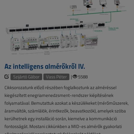
Az intelligens almérőkről IV.
Szijártó Gábor
Vass Péter
|
5588
Cikksorozatunk előző részében foglalkoztunk az alméréssel
kiegészített enegriamenedzsment-rendszer kiépítésének
folyamatával. Bemutattuk azokat a készülékeket (mérőműszerek,
áramváltók, számlálók, érintkezők, beavatkozók), amelyek szóba
kerülhetnek egy installáció során, kiemelve a kommunikáció
fontosságát. Mostani cikkünkben a MID-es almérők gyakorlati