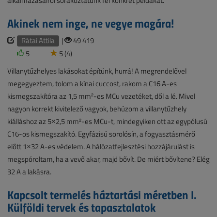
alkalmazásairól sorakoztatunk fel konkrét példákat.
Akinek nem inge, ne vegye magára!
Rátai Attila
|
49 419
5
5 (4)
Villanytűzhelyes lakásokat építünk, hurrá! A megrendelővel
megegyeztem, tolom a kínai cuccost, rakom a C16 A-es
kismegszakítóra az 1,5 mm²-es MCu vezetéket, dől a lé. Mivel
nagyon korrekt kivitelező vagyok, behúzom a villanytűzhely
kiálláshoz az 5×2,5 mm²-es MCu-t, mindegyiken ott az egypólusú
C16-os kismegszakító. Egyfázisú sorolósín, a fogyasztásmérő
előtt 1×32 A-es védelem. A hálózatfejlesztési hozzájárulást is
megspóroltam, ha a vevő akar, majd bővít. De miért bővítene? Elég
32 A a lakásra.
Kapcsolt termelés háztartási méretben I.
Külföldi tervek és tapasztalatok