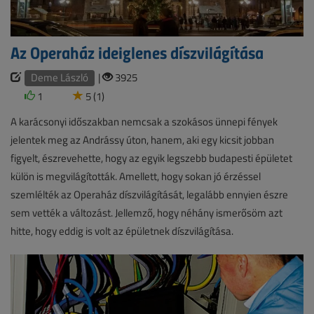
Az Operaház ideiglenes díszvilágítása
Deme László
|
3925
1
5 (1)
A karácsonyi időszakban nemcsak a szokásos ünnepi fények
jelentek meg az Andrássy úton, hanem, aki egy kicsit jobban
figyelt, észrevehette, hogy az egyik legszebb budapesti épületet
külön is megvilágították. Amellett, hogy sokan jó érzéssel
szemlélték az Operaház díszvilágítását, legalább ennyien észre
sem vették a változást. Jellemző, hogy néhány ismerősöm azt
hitte, hogy eddig is volt az épületnek díszvilágítása.