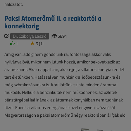
hálózatot.
Paksi Atomerőmű II. a reaktortól a
konnektorig
Dr. Czibolya László
|
5891
1
5 (1)
Amíg van, addig nem gondolunk rá, fontossága akkor válik
nyilvánvalóvá, mikor nem jutunk hozzá, amikor bekövetkezik az
áramszünet. Akár nappal van, akár éjjel, a villamos energia rendet
tart életünkben. Hatással van munkánkra, időbeosztásunkra és
még szórakozásunkra is. Körülöttünk szinte minden árammal
működik. Nélküle a benzinkutak nem működnének, az üzletek
pénztárgépei leállnának, az éttermek konyháiban nem tudnának
főzni. Ennek a villamos energiának közel negyven százalékát
Magyarországon a paksi atomerőmű négy reaktorában állítják elő.