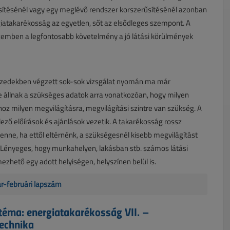
sítésénél vagy egy meglévő rendszer korszerűsítésénél azonban
iatakarékosság az egyetlen, sőt az elsődleges szempont. A
szemben a legfontosabb követelmény a jó látási körülmények
tizedekben végzett sok-sok vizsgálat nyomán ma már
 állnak a szükséges adatok arra vonatkozóan, hogy milyen
thoz milyen megvilágításra, megvilágítási szintre van szükség. A
lező előírások és ajánlások vezetik. A takarékosság rossz
enne, ha ettől eltérnénk, a szükségesnél kisebb megvilágítást
 Lényeges, hogy munkahelyen, lakásban stb. számos látási
mezhető egy adott helyiségen, helyszínen belül is.
ár-februári lapszám
téma: energiatakarékosság VII. –
technika