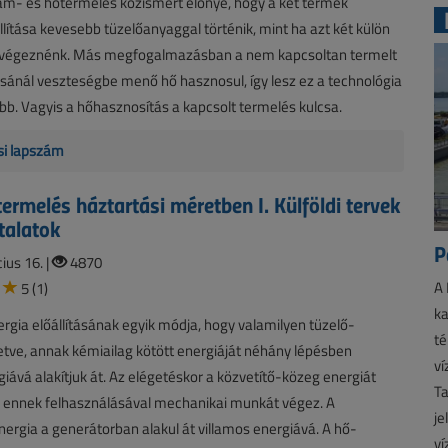
am- és hőtermelés közismert előnye, hogy a két termék
llítása kevesebb tüzelőanyaggal történik, mint ha azt két külön
végeznénk. Más megfogalmazásban a nem kapcsoltan termelt
ásánál veszteségbe menő hő hasznosul, így lesz ez a technológia
. Vagyis a hőhasznosítás a kapcsolt termelés kulcsa.
isi lapszám
termelés háztartási méretben I. Külföldi tervek
talatok
P
ius 16. |
4870
A 
5 (1)
ka
ergia előállításának egyik módja, hogy valamilyen tüzelő-
té
tve, annak kémiailag kötött energiáját néhány lépésben
ví
giává alakítjuk át. Az elégetéskor a közvetítő-közeg energiát
Ta
d ennek felhasználásával mechanikai munkát végez. A
je
ergia a generátorban alakul át villamos energiává. A hő-
ví