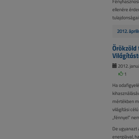
Fényhasznosít
ellenére érde
tulajdonságai
2012. ápril
Örökzöld 
Világítás
2012. januá
1
Ha odafigyelé
kihasználásáv
mértékben műk
világítási cé
„fénnyel” ne
De ugyanazt a
energiával, h