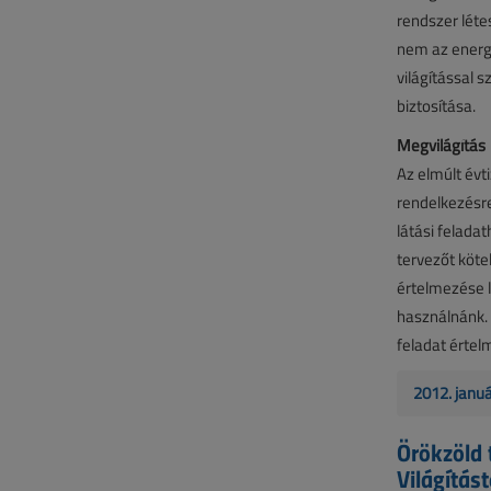
rendszer léte
nem az energ
világítással 
biztosítása.
Megvilágítás
Az elmúlt év
rendelkezésre
látási felada
tervezőt köte
értelmezése l
használnánk.
feladat értel
2012. janu
Örökzöld 
Világítás