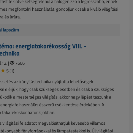
ást tekintve kétségtelenül a halogénizzó a legrosszabb, ennek
mes megfontolni használatát, gondoljunk csak a kiváló világítási
ra és árára.
isi lapszám
téma: energiatakarékosság VIII. -
technika
r 2. |
7666
5 (1)
ssel és az irányítástechnika nyújtotta lehetőségek
al elérjük, hogy csak szükséges esetben és csak a szükséges
ödik a mesterséges világítás, akkor nagy lépést teszünk a
lú energiafelhasználás ésszerű csökkentése érdekében. A
m takarékoskodhatunk jobban.
 világítási feladatot megvalósíthatjuk kevesebb villamos
atékonyabb fényforrásokkal és lámpatestekkel is. Új világítási