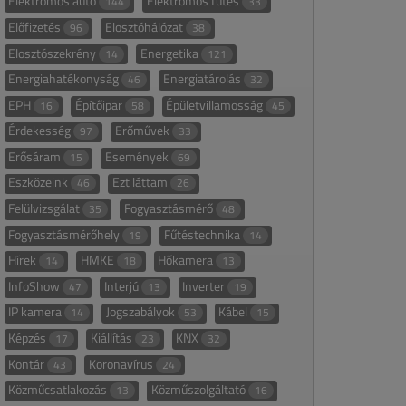
Elektromos autó
Elektromos fűtés
144
33
Előfizetés
Elosztóhálózat
96
38
Elosztószekrény
Energetika
14
121
Energiahatékonyság
Energiatárolás
46
32
EPH
Építőipar
Épületvillamosság
16
58
45
Érdekesség
Erőművek
97
33
Erősáram
Események
15
69
Eszközeink
Ezt láttam
46
26
Felülvizsgálat
Fogyasztásmérő
35
48
Fogyasztásmérőhely
Fűtéstechnika
19
14
Hírek
HMKE
Hőkamera
14
18
13
InfoShow
Interjú
Inverter
47
13
19
IP kamera
Jogszabályok
Kábel
14
53
15
Képzés
Kiállítás
KNX
17
23
32
Kontár
Koronavírus
43
24
Közműcsatlakozás
Közműszolgáltató
13
16