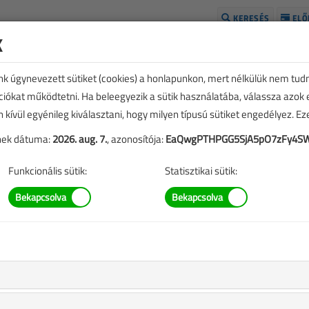
KERESÉS
ELŐ
k
H
unk úgynevezett sütiket (cookies) a honlapunkon, mert nélkülük nem tud
kciókat működtetni. Ha beleegyezik a sütik használatába, válassza azok
n kívül egyénileg kiválasztani, hogy milyen típusú sütiket engedélyez. E
tének dátuma:
2026. aug. 7.
, azonosítója:
EaQwgPTHPGG5SjA5pO7zFy4S
Funkcionális sütik:
Statisztikai sütik:
SZERZŐK LISTÁJA