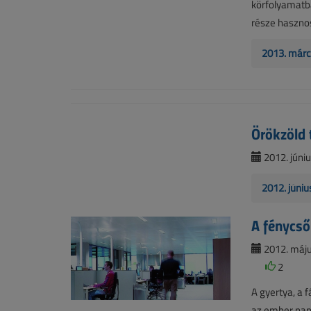
körfolyamatba
része hasznos
2013. márc
Örökzöld 
2012. júniu
2012. júniu
A fénycső
2012. május
2
A gyertya, a 
az ember nap