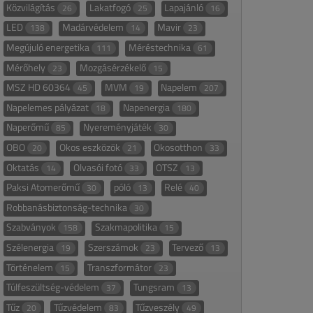
Közvilágítás
Lakatfogó
Lapajánló
26
25
16
LED
Madárvédelem
Mavir
138
14
23
Megújuló energetika
Méréstechnika
111
61
Mérőhely
Mozgásérzékelő
23
15
MSZ HD 60364
MVM
Napelem
45
19
207
Napelemes pályázat
Napenergia
18
180
Naperőmű
Nyereményjáték
85
30
OBO
Okos eszközök
Okosotthon
20
21
33
Oktatás
Olvasói fotó
OTSZ
14
33
13
Paksi Atomerőmű
póló
Relé
30
13
40
Robbanásbiztonság-technika
30
Szabványok
Szakmapolitika
158
15
Szélenergia
Szerszámok
Tervező
19
23
13
Történelem
Transzformátor
15
23
Túlfeszültség-védelem
Tungsram
37
13
Tűz
Tűzvédelem
Tűzveszély
20
83
49