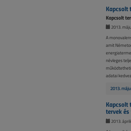
Kapcsolt 
Kapcsolt ter
2013. máju
A monovalens 
amit Németor
energiaterme
névleges telj
működtethető,
adatai kedvez
2013. máju
Kapcsolt 
tervek és
2013. áprili