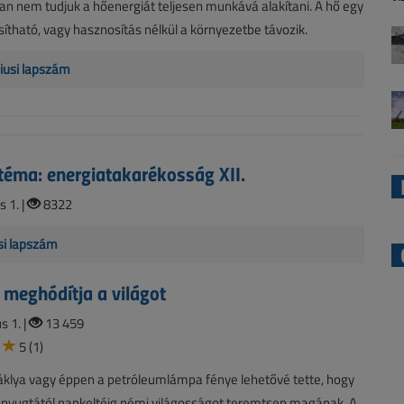
n nem tudjuk a hőenergiát teljesen munkává alakítani. A hő egy
ítható, vagy hasznosítás nélkül a környezetbe távozik.
iusi lapszám
téma: energiatakarékosság XII.
s 1. |
8322
si lapszám
 meghódítja a világot
 1. |
13 459
5 (1)
fáklya vagy éppen a petróleumlámpa fénye lehetővé tette, hogy
nyugtától napkeltéig némi világosságot teremtsen magának. A