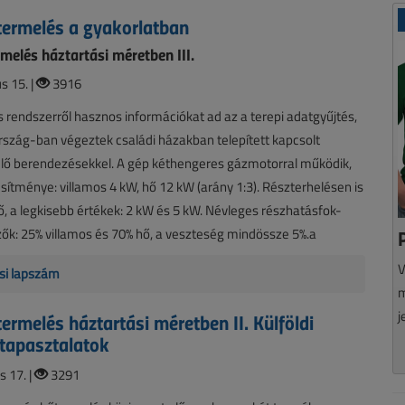
termelés a gyakorlatban
melés háztartási méretben III.
s 15. |
3916
rendszerről hasznos információkat ad az a terepi adatgyűjtés,
szág-ban végeztek családi házakban telepített kapcsolt
lő berendezésekkel. A gép kéthengeres gázmotorral működik,
esítménye: villamos 4 kW, hő 12 kW (arány 1:3). Részterhelésen is
 a legkisebb értékek: 2 kW és 5 kW. Névleges részhatásfok-
ők: 25% villamos és 70% hő, a veszteség mindössze 5%.a
V
si lapszám
m
j
termelés háztartási méretben II. Külföldi
 tapasztalatok
s 17. |
3291