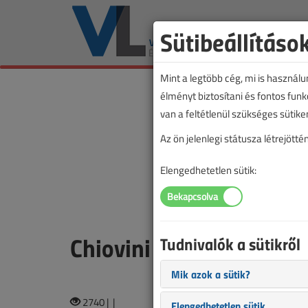
Sütibeállításo
Mint a legtöbb cég, mi is használ
élményt biztosítani és fontos fun
van a feltétlenül szükséges sütike
Az ön jelenlegi státusza létrejöt
Elengedhetetlen sütik:
Chiovini György
Tudnivalók a sütikről
Mik azok a sütik?
2740 |
|
Elengedhetetlen sütik