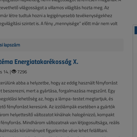
zevethető világosságot a villamos világítás hozta meg. Az
 már létre tudtuk hozni a legigényesebb tevékenységekhez
világítási szintet is. A fény „mennyisége” előtt már nem volt
si lapszám
téma Energiatakarékosság X.
s 14. |
7296
rülünk abba a helyzetbe, hogy az eddig használt fényforrást
t beszerezni, mert a gyártása, forgalmazása megszűnt. Egy
goldási lehetőség az, hogy a lámpa-testet megtartjuk, és
tő fényforrást keresünk. Az izzólámpák esetében a gyártók
rom helyettesítő változatot kínálnak: halogénizzó, kompakt
fényforrás. Mindhárom változatnak van létjogosultsága, reális
lkalmazás körülményeit figyelembe véve lehet felállítani.