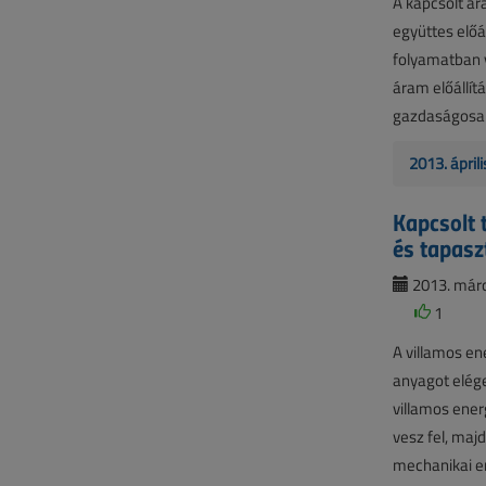
A kapcsolt ár
együttes előá
folyamatban 
áram előállít
gazdaságosabb
2013. ápril
Kapcsolt 
és tapasz
2013. márc
1
A villamos en
anyagot elége
villamos ener
vesz fel, maj
mechanikai en