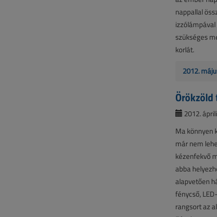
nappallal öss
izzólámpával
szükséges meg
korlát.
2012. máju
Örökzöld 
2012. áprili
Ma könnyen ke
már nem lehe
kézenfekvő me
abba helyezhe
alapvetően há
fénycső, LED-
rangsort az a