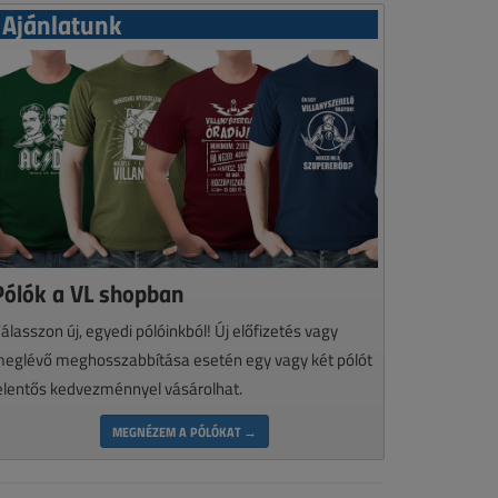
Ajánlatunk
Pólók a VL shopban
álasszon új, egyedi pólóinkból! Új előfizetés vagy
eglévő meghosszabbítása esetén egy vagy két pólót
elentős kedvezménnyel vásárolhat.
MEGNÉZEM A PÓLÓKAT →