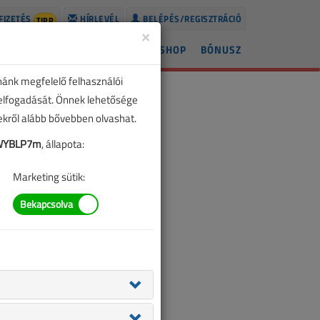
FIZETÉS
HÍRLEVÉL
BELÉPÉS/REGISZTRÁCIÓ
TIPP
×
ÍREK
LAPSZÁMOK
BLOG
SHOP
BÓNUSZ
nánk megfelelő felhasználói
 elfogadását. Önnek lehetősége
zekről alább bővebben olvashat.
WYBLP7m
, állapota:
Marketing sütik: