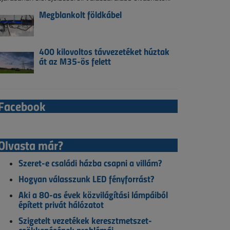
Megblankolt földkábel
400 kilovoltos távvezetéket húztak
át az M35-ös felett
Facebook
Olvasta már?
Szeret-e családi házba csapni a villám?
Hogyan válasszunk LED fényforrást?
Aki a 80-as évek közvilágítási lámpáiból
épített privát hálózatot
Szigetelt vezetékek keresztmetszet-