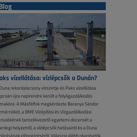
Blog
aks vízellátása: vízlépcsők a Dunán?
Duna rekordalacsony vízszintje és Paks vízellátása
pcsán újra napirendre került a folyógazdálkodás
maköre. A Másfélfok megkérdezte Baranya Sándor
zmérnököt, a BME Vízépítési és Vízgazdálkodási
nszékének tanszékvezető egyetemi docensét a
lenlegi helyzetről, a vízlépcsők hatásairól és a Duna
zjárásának előrejelzéséről. Válaszai alább olvashatók.