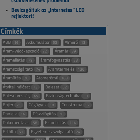
csökkenésének problémái
Bevizsgáltuk az „internetes” LED
reflektort!
Címkék
ABB
Akkumulátor
Almérő
16
53
13
Áram-védőkapcsoló
Áramár
22
39
Áramellátás
áramfogyasztás
79
38
Áramszolgáltató
Áramtermelés
74
136
Áramütés
Atomerőmű
20
103
Átviteli hálózat
Baleset
73
52
Balesetveszély
Biztonságtechnika
45
39
Bojler
Cégügyek
Construma
21
18
52
Daniella
Díszvilágítás
14
26
Dokumentálás
E-mobilitás
58
114
E-töltő
Egyetemes szolgáltató
61
24