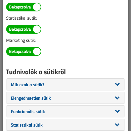
ÉVES BONTÁS
Statisztikai sütik:
A megjelenések éves ütemezése a
Médiaajánlat
oldalon
található.
Marketing sütik:
Villanyszerelők Lapja 2011.
március
Tudnivalók a sütikről
Az elektromos tűzkeletkezés
Mik azok a sütik?
bizonyíthatósága
Elengedhetetlen sütik
Nagy László Zoltán
Nagy László
|
13 112
1
Funkcionális sütik
Nyílt levél az ELMÜ Ügyfélszolgálati Kft.
Statisztikai sütik
részére!