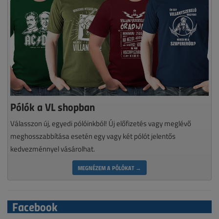
Pólók a VL shopban
Válasszon új, egyedi pólóinkból! Új előfizetés vagy meglévő
meghosszabbítása esetén egy vagy két pólót jelentős
kedvezménnyel vásárolhat.
MEGNÉZEM A PÓLÓKAT →
Facebook