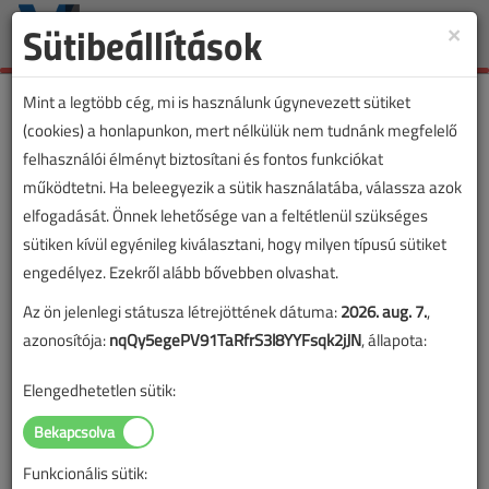
Sütibeállítások
×
Toggle
naviga
Mint a legtöbb cég, mi is használunk úgynevezett sütiket
(cookies) a honlapunkon, mert nélkülük nem tudnánk megfelelő
felhasználói élményt biztosítani és fontos funkciókat
működtetni. Ha beleegyezik a sütik használatába, válassza azok
elfogadását. Önnek lehetősége van a feltétlenül szükséges
sütiken kívül egyénileg kiválasztani, hogy milyen típusú sütiket
engedélyez. Ezekről alább bővebben olvashat.
Az ön jelenlegi státusza létrejöttének dátuma:
2026. aug. 7.
,
azonosítója:
nqQy5egePV91TaRfrS3l8YYFsqk2jJN
, állapota:
Elengedhetetlen sütik:
Funkcionális sütik:
Lapszám: