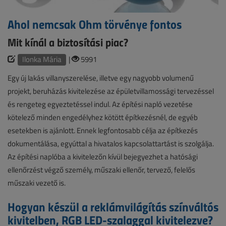
Ahol nemcsak Ohm törvénye fontos
Mit kínál a biztosítási piac?
Ilonka Mária
|
5991
Egy új lakás villanyszerelése, illetve egy nagyobb volumenű
projekt, beruházás kivitelezése az épületvillamossági tervezéssel
és rengeteg egyeztetéssel indul. Az építési napló vezetése
kötelező minden engedélyhez kötött építkezésnél, de egyéb
esetekben is ajánlott. Ennek legfontosabb célja az építkezés
dokumentálása, egyúttal a hivatalos kapcsolattartást is szolgálja.
Az építési naplóba a kivitelezőn kívül bejegyezhet a hatósági
ellenőrzést végző személy, műszaki ellenőr, tervező, felelős
műszaki vezető is.
Hogyan készül a reklámvilágítás színváltós
kivitelben, RGB LED-szalaggal kivitelezve?