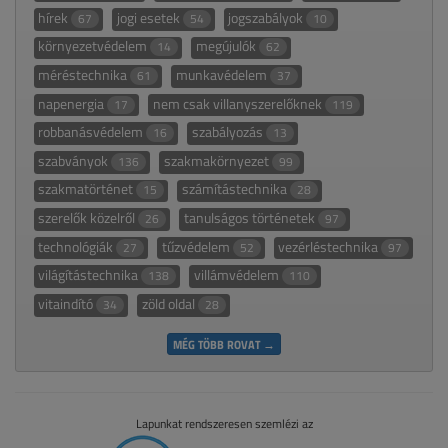
hírek
jogi esetek
jogszabályok
67
54
10
környezetvédelem
megújulók
14
62
méréstechnika
munkavédelem
61
37
napenergia
nem csak villanyszerelőknek
17
119
robbanásvédelem
szabályozás
16
13
szabványok
szakmakörnyezet
136
99
szakmatörténet
számítástechnika
15
28
szerelők közelről
tanulságos történetek
26
97
technológiák
tűzvédelem
vezérléstechnika
27
52
97
világítástechnika
villámvédelem
138
110
vitaindító
zöld oldal
34
28
MÉG TÖBB ROVAT →
Lapunkat rendszeresen szemlézi az