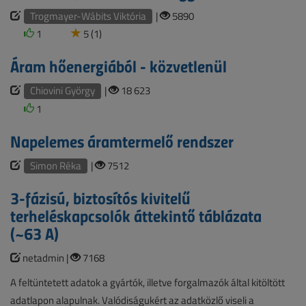
Trogmayer-Wábits Viktória
|
5890
1
5 (1)
Áram hőenergiából - közvetlenül
Chiovini György
|
18 623
1
Napelemes áramtermelő rendszer
Simon Réka
|
7512
3-fázisú, biztosítós kivitelű
terheléskapcsolók áttekintő táblázata
(~63 A)
netadmin |
7168
A feltüntetett adatok a gyártók, illetve forgalmazók által kitöltött
adatlapon alapulnak. Valódiságukért az adatközlő viseli a