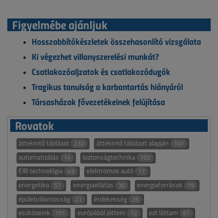
Figyelmébe ajánljuk
Hosszabbítókészletek összehasonlító vizsgálata
Ki végezhet villanyszerelési munkát?
Csatlakozóaljzatok és csatlakozódugók
Tragikus tanulság a karbantartás hiányáról
Társasházak fővezetékeinek felújítása
Rovatok
áttekintő táblázat
áttekintő táblázat alapján
232
107
automatizálás
biztonságtechnika
14
102
EIB technológia
elektromos autó
43
17
energetika
energiaellátás
energiaforrások
57
30
19
épületvillamosság
érdekesség
21
29
eszközeink
európából jöttem
ezt láttam
151
12
61