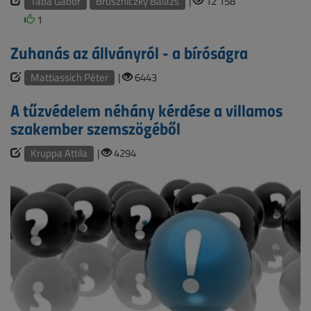
Taba Gábor
Bruszniczky Balázs
|
12 158
1
Zuhanás az állványról - a bíróságra
Mattiassich Péter
|
6443
A tűzvédelem néhány kérdése a villamos
szakember szemszögéből
Kruppa Attila
|
4294