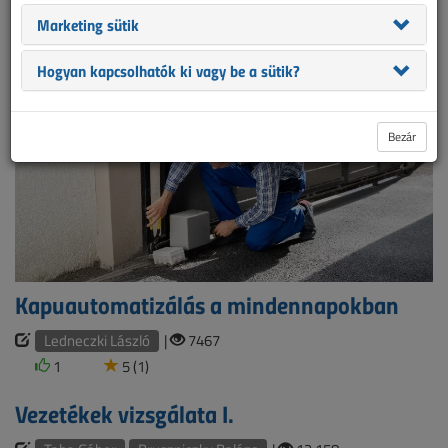
Marketing sütik
netadmin |
16 560
Hogyan kapcsolhatók ki vagy be a sütik?
Bezár
Kapuautomatizálás a mindennapokban
Ledneczki László
|
7467
1
5 (1)
Vezetékek vizsgálata I.