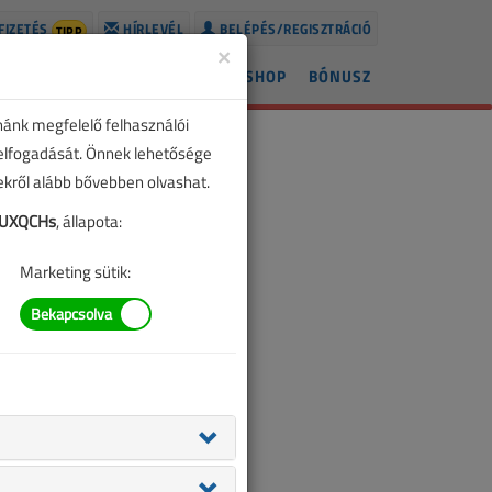
FIZETÉS
HÍRLEVÉL
BELÉPÉS/REGISZTRÁCIÓ
TIPP
×
ÍREK
LAPSZÁMOK
BLOG
SHOP
BÓNUSZ
nánk megfelelő felhasználói
 elfogadását. Önnek lehetősége
zekről alább bővebben olvashat.
AUXQCHs
, állapota:
Marketing sütik: