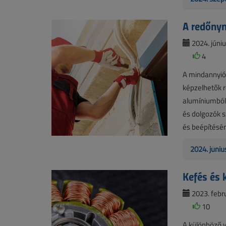
A redőnym
2024. júniu
4
A mindannyión
képzelhetők r
alumíniumból,
és dolgozók 
és beépítésén
2024. júniu
Kefés és 
2023. febru
10
A különböző v