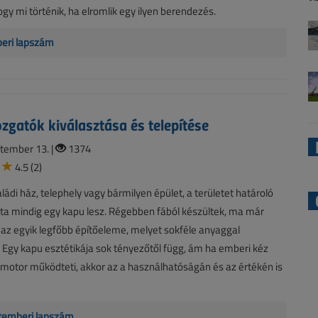
hogy mi történik, ha elromlik egy ilyen berendezés.
beri lapszám
gatók kiválasztása és telepítése
tember 13. |
1374
4.5 (2)
ládi ház, telephely vagy bármilyen épület, a területet határoló
ata mindig egy kapu lesz. Régebben fából készültek, ma már
az egyik legfőbb építőeleme, melyet sokféle anyaggal
 Egy kapu esztétikája sok tényezőtől függ, ám ha emberi kéz
nymotor működteti, akkor az a használhatóságán és az értékén is
temberi lapszám