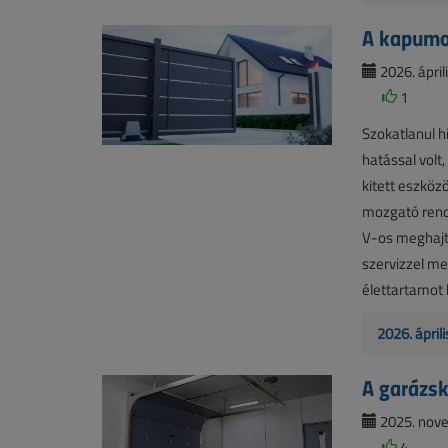
A kapumo
2026. áprili
1
Szokatlanul h
hatással volt
kitett eszköz
mozgató rend
V-os meghajt
szervizzel me
élettartamot
2026. ápril
A garázs
2025. nove
4