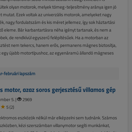
ültek olyan motorok, melyek tömeg-teljesítmény aránya igen jó
 mutat. Ezek voltak az univerzális motorok, amelyeket nagy
k, nagy fordulatszám és kis méret jellemez, így sok háztartási
ő eleme. Bár karbantartásra néha igényt tartanak, és nem a
ek, de rendkívül egyszerű felépítésűek. Ha a motorban az
sztést nem tekercs, hanem erős, permanens mágnes biztosítja,
nk egy újabb motortípushoz, az egyenáramú állandó mágneses
ár-februári lapszám
is motor, azaz soros gerjesztésű villamos gép
mber 5. |
2969
5 (2)
lektromos eszközök nélkül már elképzelni sem tudnánk. Számos
szközben, kézi szerszámban villanymotor segíti munkánkat,