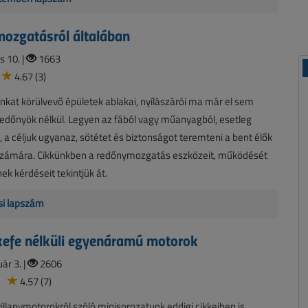
ozgatásról általában
s 10. |
1663
4.67 (3)
kat körülvevő épületek ablakai, nyílászárói ma már el sem
edőnyök nélkül. Legyen az fából vagy műanyagból, esetleg
 a céljuk ugyanaz, sötétet és biztonságot teremteni a bent élők
számára. Cikkünkben a redőnymozgatás eszközeit, működését
ek kérdéseit tekintjük át.
si lapszám
kefe nélküli egyenáramú motorok
ár 3. |
2606
4.57 (7)
illanymotorokról szóló minisorozatunk eddigi cikkeiben is