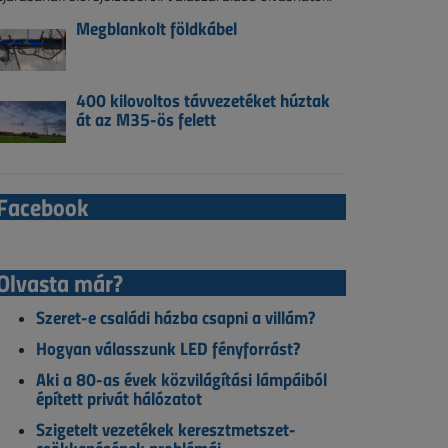
Megblankolt földkábel
400 kilovoltos távvezetéket húztak
át az M35-ös felett
Facebook
Olvasta már?
Szeret-e családi házba csapni a villám?
Hogyan válasszunk LED fényforrást?
Aki a 80-as évek közvilágítási lámpáiból
épített privát hálózatot
Szigetelt vezetékek keresztmetszet-