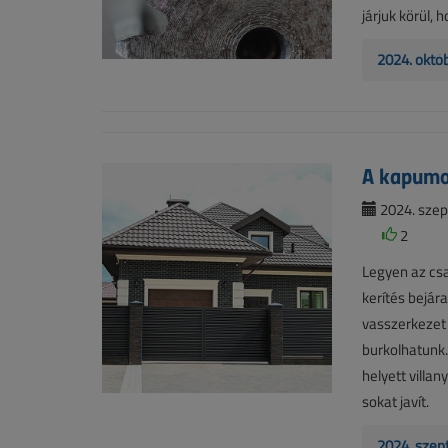
járjuk körül, 
2024. októ
A kapumoz
2024. szep
2
Legyen az csa
kerítés bejár
vasszerkezet 
burkolhatunk.
helyett villa
sokat javít.
2024. szep