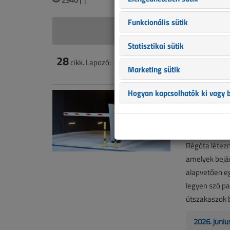
Funkcionális sütik
Ledneczk
Statisztikai sütik
28
cikk. Lapozó:
1
2
Marketing sütik
Hogyan kapcsolhatók ki vagy b
Automata
2026. júniu
3
Régóta létezn
amelyek bejár
alapvetően eg
legyen szó pa
útszakaszok b
2026. júniu