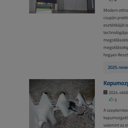
Modern ottho
csupán prakti
esztétikáját 
technológiája
megoldásoktól
megoldásokig 
hogyan illesz
2025. nove
Kapumozg
2024. októb
3
A szeptember
kapumozgatókk
valamint az e