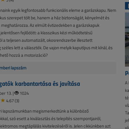
naink egyik legfontosabb funkcionális eleme a garázskapu. Nem
kus szerepet tölt be, hanem a ház biztonságát, kényelmét és
is meghatározza. Az elmúlt évtizedekben a garázskapuk
 jelentősen fejlődött: a klasszikus kézi működtetésű
 a teljesen automatizált, okosrendszerbe illesztett
széles lett a választék. De vajon melyik kaputípus mit kínál, és
thető hozzá a motorizáció?
mberi lapszám
P
atók karbantartása és javítása
A 
ka
er 13. |
1024
té
4.67 (3)
ví
i lapszámunkban megismerkedtünk a különböző
Ta
al, szó esett a kiválasztás és telepítés szempontjairól,
je
lektromos megtáplálás kivitelezéséről is. Jelen cikkünkben azt
ví