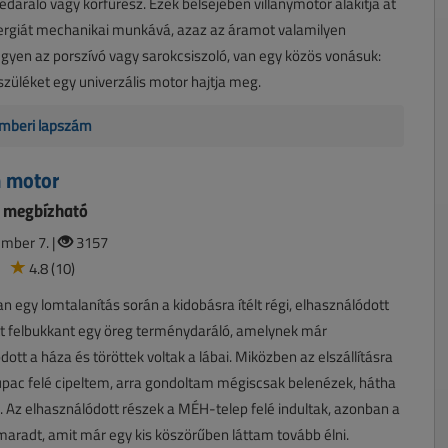
édaráló vagy körfűrész. Ezek belsejében villanymotor alakítja át
nergiát mechanikai munkává, azaz az áramot valamilyen
yen az porszívó vagy sarokcsiszoló, van egy közös vonásuk:
züléket egy univerzális motor hajtja meg.
mberi lapszám
n motor
s megbízható
mber 7. |
3157
4.8 (10)
n egy lomtalanítás során a kidobásra ítélt régi, elhasználódott
tt felbukkant egy öreg terménydaráló, amelynek már
tt a háza és töröttek voltak a lábai. Miközben az elszállításra
pac felé cipeltem, arra gondoltam mégiscsak belenézek, hátha
Az elhasználódott részek a MÉH-telep felé indultak, azonban a
maradt, amit már egy kis köszörűben láttam tovább élni.