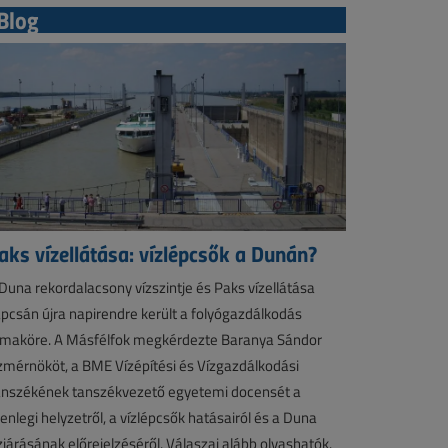
Blog
aks vízellátása: vízlépcsők a Dunán?
Duna rekordalacsony vízszintje és Paks vízellátása
pcsán újra napirendre került a folyógazdálkodás
maköre. A Másfélfok megkérdezte Baranya Sándor
zmérnököt, a BME Vízépítési és Vízgazdálkodási
nszékének tanszékvezető egyetemi docensét a
lenlegi helyzetről, a vízlépcsők hatásairól és a Duna
zjárásának előrejelzéséről. Válaszai alább olvashatók.