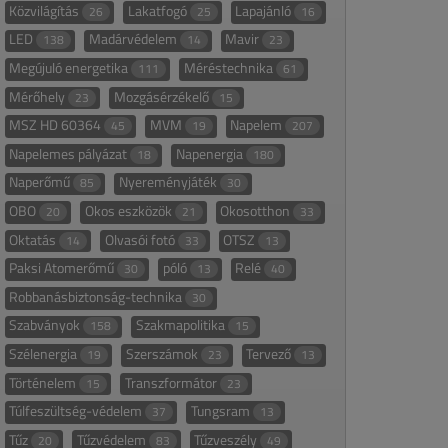
Közvilágítás
Lakatfogó
Lapajánló
26
25
16
LED
Madárvédelem
Mavir
138
14
23
Megújuló energetika
Méréstechnika
111
61
Mérőhely
Mozgásérzékelő
23
15
MSZ HD 60364
MVM
Napelem
45
19
207
Napelemes pályázat
Napenergia
18
180
Naperőmű
Nyereményjáték
85
30
OBO
Okos eszközök
Okosotthon
20
21
33
Oktatás
Olvasói fotó
OTSZ
14
33
13
Paksi Atomerőmű
póló
Relé
30
13
40
Robbanásbiztonság-technika
30
Szabványok
Szakmapolitika
158
15
Szélenergia
Szerszámok
Tervező
19
23
13
Történelem
Transzformátor
15
23
Túlfeszültség-védelem
Tungsram
37
13
Tűz
Tűzvédelem
Tűzveszély
20
83
49