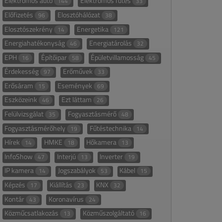
Elektromos autó
Elektromos fűtés
144
33
Előfizetés
Elosztóhálózat
96
38
Elosztószekrény
Energetika
14
121
Energiahatékonyság
Energiatárolás
46
32
EPH
Építőipar
Épületvillamosság
16
58
45
Érdekesség
Erőművek
97
33
Erősáram
Események
15
69
Eszközeink
Ezt láttam
46
26
Felülvizsgálat
Fogyasztásmérő
35
48
Fogyasztásmérőhely
Fűtéstechnika
19
14
Hírek
HMKE
Hőkamera
14
18
13
InfoShow
Interjú
Inverter
47
13
19
IP kamera
Jogszabályok
Kábel
14
53
15
Képzés
Kiállítás
KNX
17
23
32
Kontár
Koronavírus
43
24
Közműcsatlakozás
Közműszolgáltató
13
16