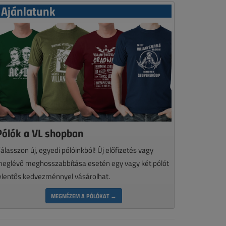
Ajánlatunk
Pólók a VL shopban
álasszon új, egyedi pólóinkból! Új előfizetés vagy
eglévő meghosszabbítása esetén egy vagy két pólót
elentős kedvezménnyel vásárolhat.
MEGNÉZEM A PÓLÓKAT →