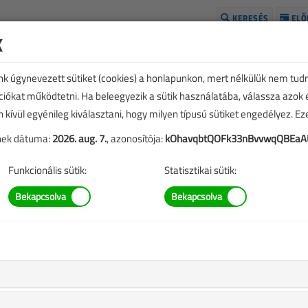
KERESÉS
ELŐ
k
H
unk úgynevezett sütiket (cookies) a honlapunkon, mert nélkülük nem tud
kciókat működtetni. Ha beleegyezik a sütik használatába, válassza azok
n kívül egyénileg kiválasztani, hogy milyen típusú sütiket engedélyez. E
tének dátuma:
2026. aug. 7.
, azonosítója:
kOhavqbtQOFk33nBvvwqQBEa
Funkcionális sütik:
Statisztikai sütik:
SZERZŐK LISTÁJA