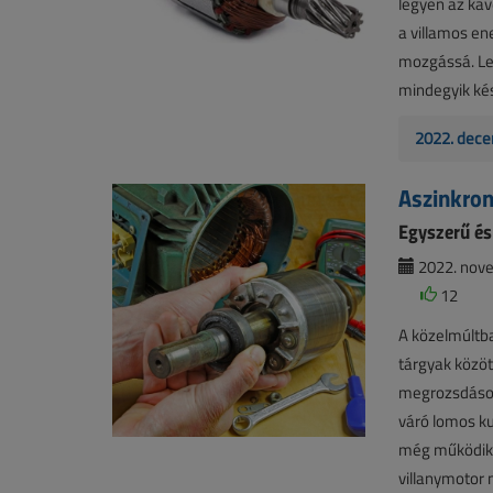
legyen az káv
a villamos e
mozgássá. Leg
mindegyik kés
2022. dece
Aszinkro
Egyszerű é
2022. nove
12
A közelmúltba
tárgyak közö
megrozsdásodo
váró lomos ku
még működik. 
villanymotor 