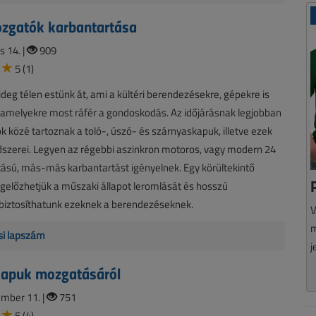
zgatók karbantartása
s 14. |
909
5 (1)
ideg télen estünk át, ami a kültéri berendezésekre, gépekre is
, amelyekre most ráfér a gondoskodás. Az időjárásnak legjobban
ök közé tartoznak a toló-, úszó- és szárnyaskapuk, illetve ezek
szerei. Legyen az régebbi aszinkron motoros, vagy modern 24
ású, más-más karbantartást igényelnek. Egy körültekintő
gelőzhetjük a műszaki állapot leromlását és hosszú
 biztosíthatunk ezeknek a berendezéseknek.
V
m
isi lapszám
j
kapuk mozgatásáról
mber 11. |
751
5 (4)