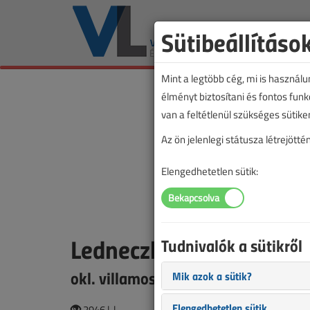
Sütibeállításo
Mint a legtöbb cég, mi is használ
élményt biztosítani és fontos fun
van a feltétlenül szükséges sütike
Az ön jelenlegi státusza létrejöt
Elengedhetetlen sütik:
Ledneczki László
Tudnivalók a sütikről
okl. villamosmérnök
Mik azok a sütik?
Elengedhetetlen sütik
2946 |
|