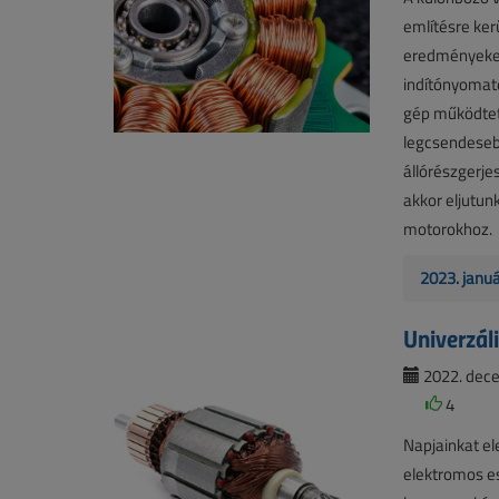
említésre ker
eredményeket
indítónyomaté
gép működtet
legcsendesebb
állórészgerje
akkor eljutu
motorokhoz.
2023. janu
Univerzál
2022. dece
4
Napjainkat e
elektromos e