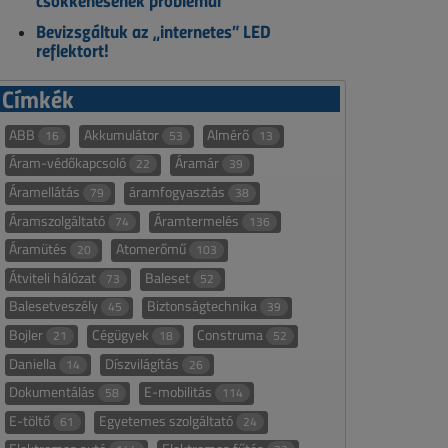
csökkenésének problémái
Bevizsgáltuk az „internetes” LED
reflektort!
Címkék
ABB
Akkumulátor
Almérő
16
53
13
Áram-védőkapcsoló
Áramár
22
39
Áramellátás
áramfogyasztás
79
38
Áramszolgáltató
Áramtermelés
74
136
Áramütés
Atomerőmű
20
103
Átviteli hálózat
Baleset
73
52
Balesetveszély
Biztonságtechnika
45
39
Bojler
Cégügyek
Construma
21
18
52
Daniella
Díszvilágítás
14
26
Dokumentálás
E-mobilitás
58
114
E-töltő
Egyetemes szolgáltató
61
24