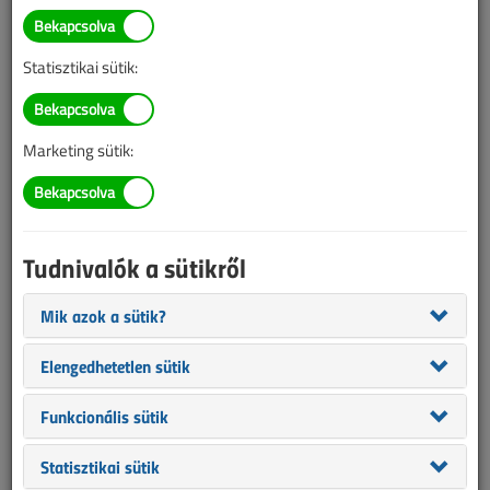
Taba Gábor
SZERZŐK LISTÁJA
Statisztikai sütik:
1489 |
|
Marketing sütik:
Taba Gábor cikkei
Tudnivalók a sütikről
Vezetékek vizsgálata I.
2011. március 1. |
12 158
Mik azok a sütik?
Társszerző:
Bruszniczky Balázs
Elengedhetetlen sütik
1
Funkcionális sütik
2011. márciusi lapszám
Statisztikai sütik