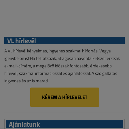
VL hírlevél
A VL hírlevél kényelmes, ingyenes szakmai hírforrás. Vegye
igénybe ön is! Ha feliratkozik, átlagosan havonta kétszer érkezik
e-mail-címére, a megelőző időszak fontosabb, érdekesebb
híreivel, szakmai információkkal és ajánlatokkal. A szolgáltatás
ingyenes és az is marad.
KÉREM A HÍRLEVELET
Ajánlatunk