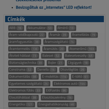
Bevizsgáltuk az „internetes” LED reflektort!
Címkék
ABB
Akkumulátor
Almérő
16
53
13
Áram-védőkapcsoló
Áramár
Áramellátás
22
39
79
áramfogyasztás
Áramszolgáltató
38
74
Áramtermelés
Áramütés
Atomerőmű
136
20
103
Átviteli hálózat
Baleset
Balesetveszély
73
52
45
Biztonságtechnika
Bojler
Cégügyek
39
21
18
Construma
Daniella
Díszvilágítás
52
14
26
Dokumentálás
E-mobilitás
E-töltő
58
114
61
Egyetemes szolgáltató
Elektromos autó
24
144
Elektromos fűtés
Előfizetés
33
96
Elosztóhálózat
Elosztószekrény
38
14
Energetika
Energiahatékonyság
121
46