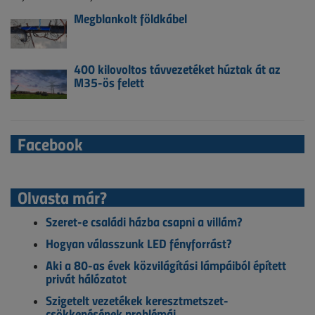
Megblankolt földkábel
400 kilovoltos távvezetéket húztak át az
M35-ös felett
Facebook
Olvasta már?
Szeret-e családi házba csapni a villám?
Hogyan válasszunk LED fényforrást?
Aki a 80-as évek közvilágítási lámpáiból épített
privát hálózatot
Szigetelt vezetékek keresztmetszet-
csökkenésének problémái