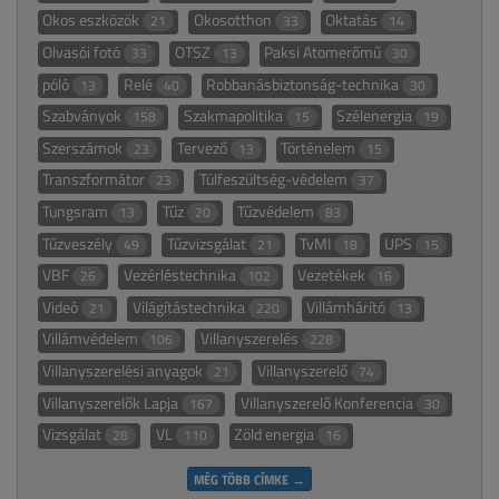
Okos eszközök
Okosotthon
Oktatás
21
33
14
Olvasói fotó
OTSZ
Paksi Atomerőmű
33
13
30
póló
Relé
Robbanásbiztonság-technika
13
40
30
Szabványok
Szakmapolitika
Szélenergia
158
15
19
Szerszámok
Tervező
Történelem
23
13
15
Transzformátor
Túlfeszültség-védelem
23
37
Tungsram
Tűz
Tűzvédelem
13
20
83
Tűzveszély
Tűzvizsgálat
TvMI
UPS
49
21
18
15
VBF
Vezérléstechnika
Vezetékek
26
102
16
Videó
Világítástechnika
Villámhárító
21
220
13
Villámvédelem
Villanyszerelés
106
228
Villanyszerelési anyagok
Villanyszerelő
21
74
Villanyszerelők Lapja
Villanyszerelő Konferencia
167
30
Vizsgálat
VL
Zöld energia
28
110
16
MÉG TÖBB CÍMKE →