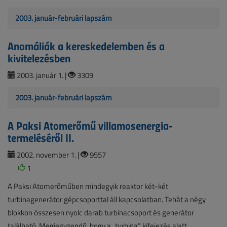
2003. január-februári lapszám
Anomáliák a kereskedelemben és a
kivitelezésben
2003. január 1. |
3309
2003. január-februári lapszám
A Paksi Atomerőmű villamosenergia-
termeléséről II.
2002. november 1. |
9557
1
A Paksi Atomerőműben mindegyik reaktor két-két
turbinagenerátor gépcsoporttal áll kapcsolatban. Tehát a négy
blokkon összesen nyolc darab turbinacsoport és generátor
található. Megjegyzendő, hogy a „turbina” kifejezés alatt