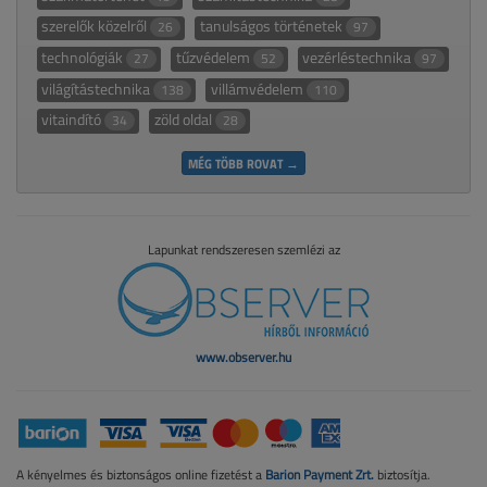
szerelők közelről
tanulságos történetek
26
97
technológiák
tűzvédelem
vezérléstechnika
27
52
97
világítástechnika
villámvédelem
138
110
vitaindító
zöld oldal
34
28
MÉG TÖBB ROVAT →
Lapunkat rendszeresen szemlézi az
www.observer.hu
A kényelmes és biztonságos online fizetést a
Barion Payment Zrt.
biztosítja.