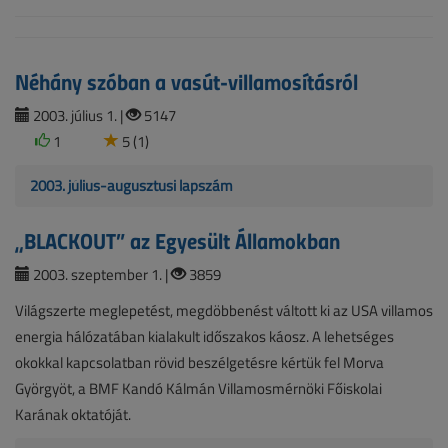
Néhány szóban a vasút-villamosításról
2003. július 1. |
5147
1
5 (1)
2003. július-augusztusi lapszám
„BLACKOUT” az Egyesült Államokban
2003. szeptember 1. |
3859
Világszerte meglepetést, megdöbbenést váltott ki az USA villamos
energia hálózatában kialakult időszakos káosz. A lehetséges
okokkal kapcsolatban rövid beszélgetésre kértük fel Morva
Györgyöt, a BMF Kandó Kálmán Villamosmérnöki Főiskolai
Karának oktatóját.