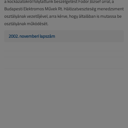
a kockázatokról folytattunk beszélgetést Fodor József úrral, a
Budapesti Elektromos Művek Rt. Hálózatveszteség menedzsment
osztályának vezetőjével, arra kérve, hogy általában is mutassa be
osztályának működését.
2002. novemberi lapszám