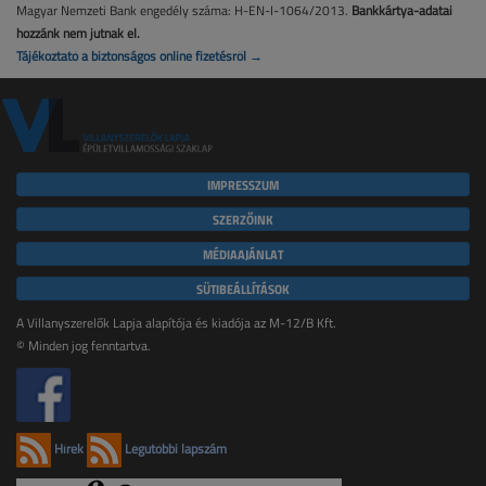
Magyar Nemzeti Bank engedély száma: H-EN-I-1064/2013.
Bankkártya-adatai
hozzánk nem jutnak el.
Tájékoztató a biztonságos online fizetésről →
IMPRESSZUM
SZERZŐINK
MÉDIAAJÁNLAT
SÜTIBEÁLLÍTÁSOK
A Villanyszerelők Lapja alapítója és kiadója az M-12/B Kft.
© Minden jog fenntartva.
Hírek
Legutóbbi lapszám