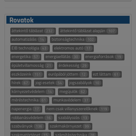
Rovatok
áttekintő táblázat
áttekintő táblázat alapján
232
107
automatizálás
biztonságtechnika
14
102
EIB technológia
elektromos autó
43
17
energetika
energiaellátás
energiaforrások
57
30
19
épületvillamosság
érdekesség
21
29
eszközeink
európából jöttem
ezt láttam
151
12
61
hírek
jogi esetek
jogszabályok
67
54
10
környezetvédelem
megújulók
14
62
méréstechnika
munkavédelem
61
37
napenergia
nem csak villanyszerelőknek
17
119
robbanásvédelem
szabályozás
16
13
szabványok
szakmakörnyezet
136
99
szakmatörténet
számítástechnika
15
28