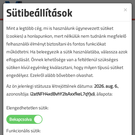
Sütibeállítások
×
Toggle
naviga
Mint a legtöbb cég, mi is használunk úgynevezett sütiket
(cookies) a honlapunkon, mert nélkülük nem tudnánk megfelelő
felhasználói élményt biztosítani és fontos funkciókat
működtetni. Ha beleegyezik a sütik használatába, válassza azok
elfogadását. Önnek lehetősége van a feltétlenül szükséges
sütiken kívül egyénileg kiválasztani, hogy milyen típusú sütiket
engedélyez. Ezekről alább bővebben olvashat.
Az ön jelenlegi státusza létrejöttének dátuma:
2026. aug. 6.
,
azonosítója:
i2atNFH4xdBvhY2lsAxxfkeL7qYjvJi
, állapota:
Elengedhetetlen sütik:
Funkcionális sütik: