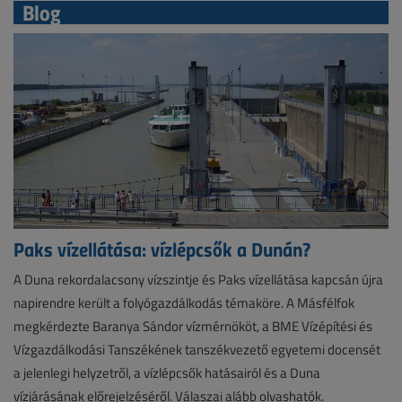
Blog
Paks vízellátása: vízlépcsők a Dunán?
A Duna rekordalacsony vízszintje és Paks vízellátása kapcsán újra
napirendre került a folyógazdálkodás témaköre. A Másfélfok
megkérdezte Baranya Sándor vízmérnököt, a BME Vízépítési és
Vízgazdálkodási Tanszékének tanszékvezető egyetemi docensét
a jelenlegi helyzetről, a vízlépcsők hatásairól és a Duna
vízjárásának előrejelzéséről. Válaszai alább olvashatók.