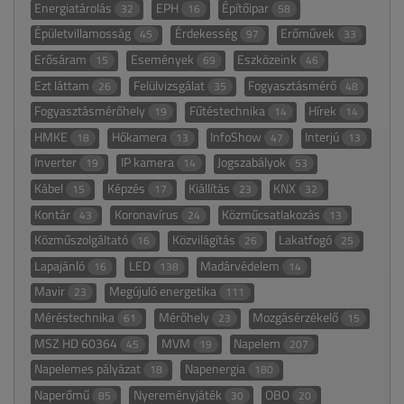
Energiatárolás
EPH
Építőipar
32
16
58
Épületvillamosság
Érdekesség
Erőművek
45
97
33
Erősáram
Események
Eszközeink
15
69
46
Ezt láttam
Felülvizsgálat
Fogyasztásmérő
26
35
48
Fogyasztásmérőhely
Fűtéstechnika
Hírek
19
14
14
HMKE
Hőkamera
InfoShow
Interjú
18
13
47
13
Inverter
IP kamera
Jogszabályok
19
14
53
Kábel
Képzés
Kiállítás
KNX
15
17
23
32
Kontár
Koronavírus
Közműcsatlakozás
43
24
13
Közműszolgáltató
Közvilágítás
Lakatfogó
16
26
25
Lapajánló
LED
Madárvédelem
16
138
14
Mavir
Megújuló energetika
23
111
Méréstechnika
Mérőhely
Mozgásérzékelő
61
23
15
MSZ HD 60364
MVM
Napelem
45
19
207
Napelemes pályázat
Napenergia
18
180
Naperőmű
Nyereményjáték
OBO
85
30
20