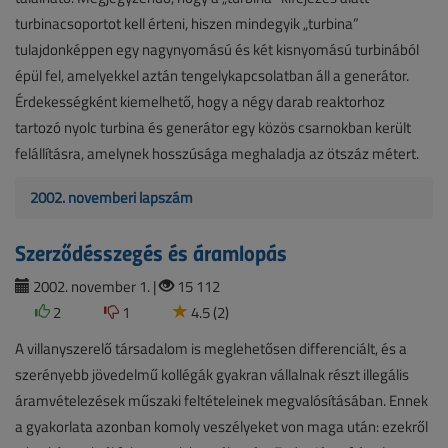
turbinacsoportot kell érteni, hiszen mindegyik „turbina”
tulajdonképpen egy nagynyomású és két kisnyomású turbinából
épül fel, amelyekkel aztán tengelykapcsolatban áll a generátor.
Érdekességként kiemelhető, hogy a négy darab reaktorhoz
tartozó nyolc turbina és generátor egy közös csarnokban került
felállításra, amelynek hosszúsága meghaladja az ötszáz métert.
2002. novemberi lapszám
Szerződésszegés és áramlopás
2002. november 1. |
15 112
2
1
4.5 (2)
A villanyszerelő társadalom is meglehetősen differenciált, és a
szerényebb jövedelmű kollégák gyakran vállalnak részt illegális
áramvételezések műszaki feltételeinek megvalósításában. Ennek
a gyakorlata azonban komoly veszélyeket von maga után: ezekről