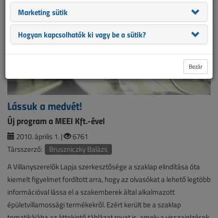
Marketing sütik
Hogyan kapcsolhatók ki vagy be a sütik?
Bezár
Lássuk a medvét!
Új program a MEEI Kft.-ével
2010. április 1. |
6761
Társszerző:
Bruszniczky Balázs
A Villanyszerelők Lapja szerkesztősége a szaklap elindítása óta
kiemelt figyelmet fordított arra, hogy az olvasókat a lehető legtöbb
információval lássa el a szakemberek által alkalmazott
épületvillamossági termékekről. Ezért került be a szaklap
tematikájába az áttekintő táblázat rovat is, amely a visszajelzések