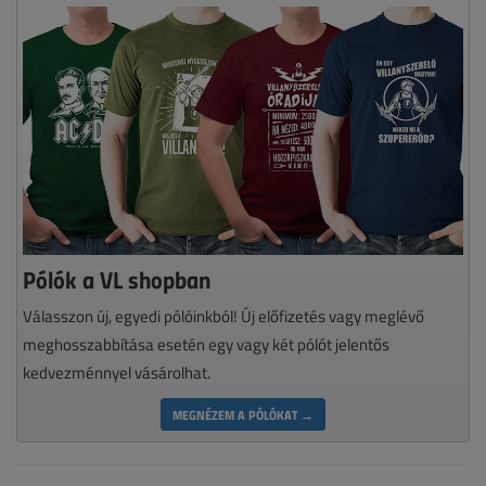
Pólók a VL shopban
Válasszon új, egyedi pólóinkból! Új előfizetés vagy meglévő
meghosszabbítása esetén egy vagy két pólót jelentős
kedvezménnyel vásárolhat.
MEGNÉZEM A PÓLÓKAT →