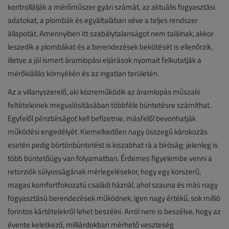
kontrollálják a mérőműszer gyári számát, az aktuális fogyasztási
adatokat, a plombák és egyáltalában véve a teljes rendszer
állapotát. Amennyiben itt szabálytalanságot nem találnak, akkor
leszedik a plombákat és a berendezések bekötését is ellenőrzik,
illetve a jól ismert áramlopási eljárások nyomait felkutatják a
mérőkiállás környékén és az ingatlan területén.
Az a villanyszerelő, aki közreműködik az áramlopás műszaki
feltételeinek megvalósításában többféle büntetésre számíthat.
Egyfelől pénzbírságot kell befizetnie, másfelől bevonhatják
működési engedélyét. Kiemelkedően nagy összegű károkozás
esetén pedig börtönbüntetést is kiszabhat rá a bíróság: jelenleg is
több büntetőügy van folyamatban. Érdemes figyelembe venni a
retorziók súlyosságának mérlegelésekor, hogy egy korszerű,
magas komfortfokozatú családi háznál, ahol szauna és más nagy
fogyasztású berendezések működnek, igen nagy értékű, sok millió
forintos kártételekről lehet beszélni. Arról nem is beszélve, hogy az
évente keletkező, milliárdokban mérhető veszteség