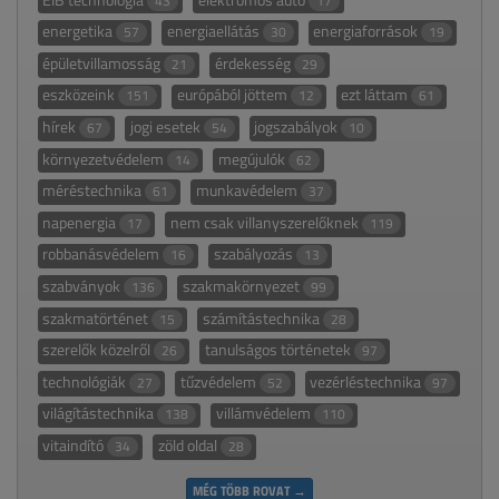
43
17
energetika
energiaellátás
energiaforrások
57
30
19
épületvillamosság
érdekesség
21
29
eszközeink
európából jöttem
ezt láttam
151
12
61
hírek
jogi esetek
jogszabályok
67
54
10
környezetvédelem
megújulók
14
62
méréstechnika
munkavédelem
61
37
napenergia
nem csak villanyszerelőknek
17
119
robbanásvédelem
szabályozás
16
13
szabványok
szakmakörnyezet
136
99
szakmatörténet
számítástechnika
15
28
szerelők közelről
tanulságos történetek
26
97
technológiák
tűzvédelem
vezérléstechnika
27
52
97
világítástechnika
villámvédelem
138
110
vitaindító
zöld oldal
34
28
MÉG TÖBB ROVAT →