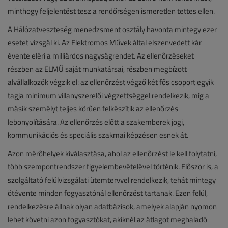
minthogy feljelentést tesz a rendőrségen ismeretlen tettes ellen.
A Hálózatveszteség menedzsment osztály havonta mintegy ezer
esetet vizsgál ki. Az Elektromos Művek által elszenvedett kár
évente eléri a milliárdos nagyságrendet. Az ellenőrzéseket
részben az ELMŰ saját munkatársai, részben megbízott
alvállalkozók végzik el: az ellenőrzést végző két fős csoport egyik
tagja minimum villanyszerelői végzettséggel rendelkezik, míg a
másik személyt teljes körűen felkészítik az ellenőrzés
lebonyolítására. Az ellenőrzés előtt a szakemberek jogi,
kommunikációs és speciális szakmai képzésen esnek át.
Azon mérőhelyek kiválasztása, ahol az ellenőrzést le kell folytatni,
több szempontrendszer figyelembevételével történik. Először is, a
szolgáltató felülvizsgálati ütemtervvel rendelkezik, tehát mintegy
ötévente minden fogyasztónál ellenőrzést tartanak. Ezen felül,
rendelkezésre állnak olyan adatbázisok, amelyek alapján nyomon
lehet követni azon fogyasztókat, akiknél az átlagot meghaladó