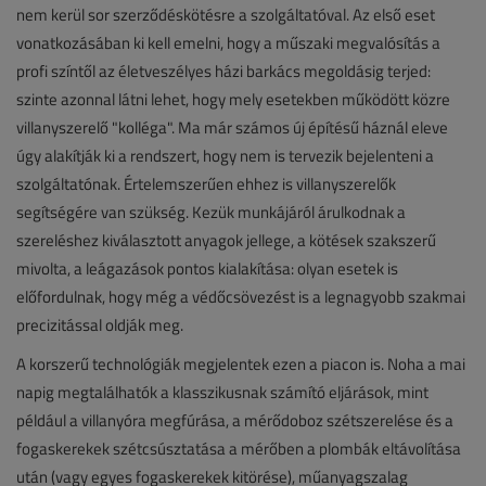
nem kerül sor szerződéskötésre a szolgáltatóval. Az első eset
vonatkozásában ki kell emelni, hogy a műszaki megvalósítás a
profi színtől az életveszélyes házi barkács megoldásig terjed:
szinte azonnal látni lehet, hogy mely esetekben működött közre
villanyszerelő "kolléga". Ma már számos új építésű háznál eleve
úgy alakítják ki a rendszert, hogy nem is tervezik bejelenteni a
szolgáltatónak. Értelemszerűen ehhez is villanyszerelők
segítségére van szükség. Kezük munkájáról árulkodnak a
szereléshez kiválasztott anyagok jellege, a kötések szakszerű
mivolta, a leágazások pontos kialakítása: olyan esetek is
előfordulnak, hogy még a védőcsövezést is a legnagyobb szakmai
precizitással oldják meg.
A korszerű technológiák megjelentek ezen a piacon is. Noha a mai
napig megtalálhatók a klasszikusnak számító eljárások, mint
például a villanyóra megfúrása, a mérődoboz szétszerelése és a
fogaskerekek szétcsúsztatása a mérőben a plombák eltávolítása
után (vagy egyes fogaskerekek kitörése), műanyagszalag