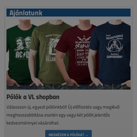
Ajánlatunk
Pólók a VL shopban
Válasszon új, egyedi pólóinkból! Új előfizetés vagy meglévő
meghosszabbítása esetén egy vagy két pólót jelentős
kedvezménnyel vásárolhat.
MEGNÉZEM A PÓLÓKAT →