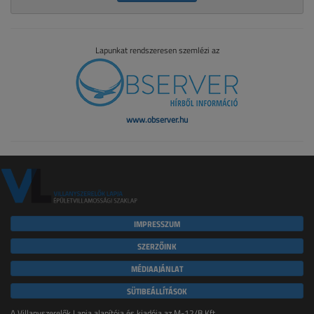
Lapunkat rendszeresen szemlézi az
www.observer.hu
IMPRESSZUM
SZERZŐINK
MÉDIAAJÁNLAT
SÜTIBEÁLLÍTÁSOK
A Villanyszerelők Lapja alapítója és kiadója az M-12/B Kft.