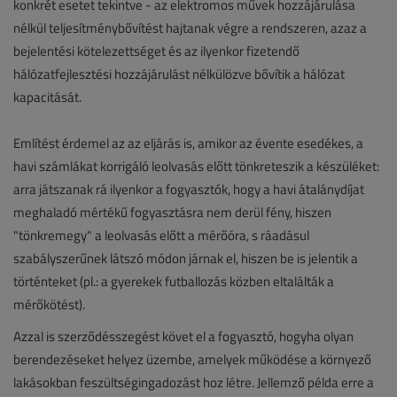
konkrét esetet tekintve - az elektromos művek hozzájárulása
nélkül teljesítménybővítést hajtanak végre a rendszeren, azaz a
bejelentési kötelezettséget és az ilyenkor fizetendő
hálózatfejlesztési hozzájárulást nélkülözve bővítik a hálózat
kapacitását.
Említést érdemel az az eljárás is, amikor az évente esedékes, a
havi számlákat korrigáló leolvasás előtt tönkreteszik a készüléket:
arra játszanak rá ilyenkor a fogyasztók, hogy a havi átalánydíjat
meghaladó mértékű fogyasztásra nem derül fény, hiszen
"tönkremegy" a leolvasás előtt a mérőóra, s ráadásul
szabályszerűnek látszó módon járnak el, hiszen be is jelentik a
történteket (pl.: a gyerekek futballozás közben eltalálták a
mérőkötést).
Azzal is szerződésszegést követ el a fogyasztó, hogyha olyan
berendezéseket helyez üzembe, amelyek működése a környező
lakásokban feszültségingadozást hoz létre. Jellemző példa erre a