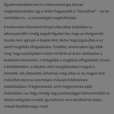
figyelembevételre kerül a Villamosenergia árának
meghatározásakor, így a vétlen fogyasztók is "beszállnak" - ha kis
mértékben is - a veszteségek megtérítésébe.
A kellemetlen következmények elkerülése érdekében a
villanyszerelők mindig vegyék figyelembe, hogy az elvégzendő
munka nem igényel-e bejelentést, illetve hogy jogosultak-e az
adott megbízás elfogadására. Továbbá, amennyiben úgy ítélik
meg, hogy szabálytalan módon történik az áram vételezése a
kivitelezés helyszínén, mérlegeljék a megbízás elfogadását, hiszen
a későbbiekben, a lebukás utáni vizsgálatokban maguk is
érintetté, sőt, áldozattá válhatnak, még akkor is, ha maguk nem
működtek közre az áramlopás műszaki feltételeinek
kialakításában. A legkevesebb, amit megtehetnek saját
érdekükben, az, hogy mindig nagy pontossággal dokumentálják az
általuk elvégzett munkát, így biztosan nem kerülhetnek bajba
mások felelőtlensége miatt.