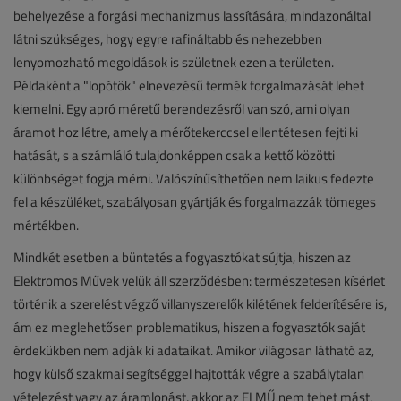
behelyezése a forgási mechanizmus lassítására, mindazonáltal
látni szükséges, hogy egyre rafináltabb és nehezebben
lenyomozható megoldások is születnek ezen a területen.
Példaként a "lopótök" elnevezésű termék forgalmazását lehet
kiemelni. Egy apró méretű berendezésről van szó, ami olyan
áramot hoz létre, amely a mérőtekerccsel ellentétesen fejti ki
hatását, s a számláló tulajdonképpen csak a kettő közötti
különbséget fogja mérni. Valószínűsíthetően nem laikus fedezte
fel a készüléket, szabályosan gyártják és forgalmazzák tömeges
mértékben.
Mindkét esetben a büntetés a fogyasztókat sújtja, hiszen az
Elektromos Művek velük áll szerződésben: természetesen kísérlet
történik a szerelést végző villanyszerelők kilétének felderítésére is,
ám ez meglehetősen problematikus, hiszen a fogyasztók saját
érdekükben nem adják ki adataikat. Amikor világosan látható az,
hogy külső szakmai segítséggel hajtották végre a szabálytalan
vételezést vagy az áramlopást, akkor az ELMŰ nem tehet mást,