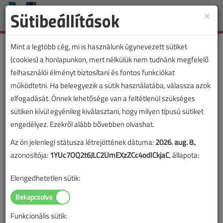
Sütibeállítások
×
Toggle
naviga
Mint a legtöbb cég, mi is használunk úgynevezett sütiket
(cookies) a honlapunkon, mert nélkülük nem tudnánk megfelelő
felhasználói élményt biztosítani és fontos funkciókat
működtetni. Ha beleegyezik a sütik használatába, válassza azok
elfogadását. Önnek lehetősége van a feltétlenül szükséges
sütiken kívül egyénileg kiválasztani, hogy milyen típusú sütiket
engedélyez. Ezekről alább bővebben olvashat.
Az ön jelenlegi státusza létrejöttének dátuma:
2026. aug. 8.
,
azonosítója:
1YUc7OQ2t6JLC2UmEXzZCc4odICkjaC
, állapota:
Elengedhetetlen sütik:
Funkcionális sütik:
Lapszám: