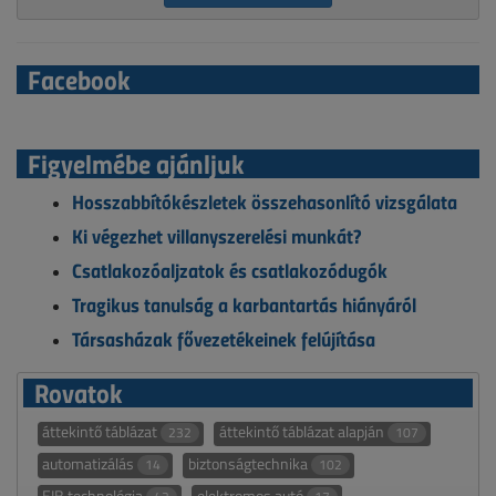
Facebook
Figyelmébe ajánljuk
Hosszabbítókészletek összehasonlító vizsgálata
Ki végezhet villanyszerelési munkát?
Csatlakozóaljzatok és csatlakozódugók
Tragikus tanulság a karbantartás hiányáról
Társasházak fővezetékeinek felújítása
Rovatok
áttekintő táblázat
áttekintő táblázat alapján
232
107
automatizálás
biztonságtechnika
14
102
EIB technológia
elektromos autó