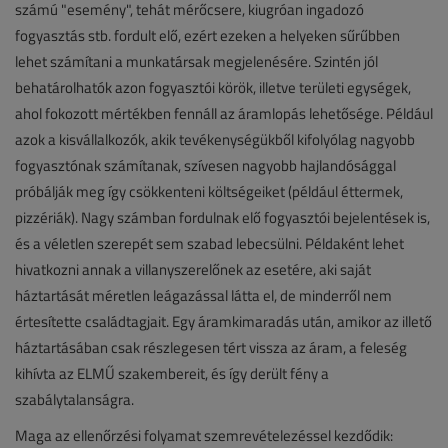
számú "esemény", tehát mérőcsere, kiugróan ingadozó
fogyasztás stb. fordult elő, ezért ezeken a helyeken sűrűbben
lehet számítani a munkatársak megjelenésére. Szintén jól
behatárolhatók azon fogyasztói körök, illetve területi egységek,
ahol fokozott mértékben fennáll az áramlopás lehetősége. Például
azok a kisvállalkozók, akik tevékenységükből kifolyólag nagyobb
fogyasztónak számítanak, szívesen nagyobb hajlandósággal
próbálják meg így csökkenteni költségeiket (például éttermek,
pizzériák). Nagy számban fordulnak elő fogyasztói bejelentések is,
és a véletlen szerepét sem szabad lebecsülni. Példaként lehet
hivatkozni annak a villanyszerelőnek az esetére, aki saját
háztartását méretlen leágazással látta el, de minderről nem
értesítette családtagjait. Egy áramkimaradás után, amikor az illető
háztartásában csak részlegesen tért vissza az áram, a feleség
kihívta az ELMŰ szakembereit, és így derült fény a
szabálytalanságra.
Maga az ellenőrzési folyamat szemrevételezéssel kezdődik: