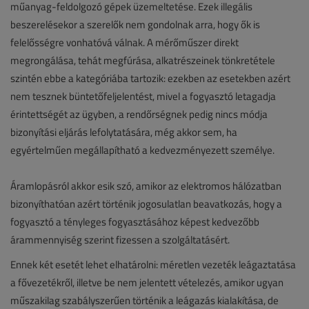
műanyag-feldolgozó gépek üzemeltetése. Ezek illegális
beszerelésekor a szerelők nem gondolnak arra, hogy ők is
felelősségre vonhatóvá válnak. A mérőműszer direkt
megrongálása, tehát megfúrása, alkatrészeinek tönkretétele
szintén ebbe a kategóriába tartozik: ezekben az esetekben azért
nem tesznek büntetőfeljelentést, mivel a fogyasztó letagadja
érintettségét az ügyben, a rendőrségnek pedig nincs módja
bizonyítási eljárás lefolytatására, még akkor sem, ha
egyértelműen megállapítható a kedvezményezett személye.
Áramlopásról akkor esik szó, amikor az elektromos hálózatban
bizonyíthatóan azért történik jogosulatlan beavatkozás, hogy a
fogyasztó a tényleges fogyasztásához képest kedvezőbb
árammennyiség szerint fizessen a szolgáltatásért.
Ennek két esetét lehet elhatárolni: méretlen vezeték leágaztatása
a fővezetékről, illetve be nem jelentett vételezés, amikor ugyan
műszakilag szabályszerűen történik a leágazás kialakítása, de