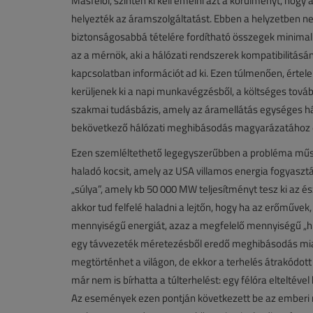
Másfelől, szintén ki kell emelni azt a körülményt, hog
helyezték az áramszolgáltatást. Ebben a helyzetben ne
biztonságosabbá tételére fordítható összegek minimaliz
az a mérnök, aki a hálózati rendszerek kompatibilitásána
kapcsolatban információt ad ki. Ezen túlmenően, ért
kerüljenek ki a napi munkavégzésből, a költséges tová
szakmai tudásbázis, amely az áramellátás egységes há
bekövetkező hálózati meghibásodás magyarázatához é
Ezen szemléltethető legegyszerűbben a probléma műszak
haladó kocsit, amely az USA villamos energia fogyaszt
„súlya”, amely kb 50 000 MW teljesítményt tesz ki az é
akkor tud felfelé haladni a lejtőn, hogy ha az erőművek,
mennyiségű energiát, azaz a megfelelő mennyiségű „hú
egy távvezeték méretezésből eredő meghibásodás miatt
megtörténhet a világon, de ekkor a terhelés átrakódott
már nem is bírhatta a túlterhelést: egy félóra elteltével 
Az események ezen pontján következett be az emberi m