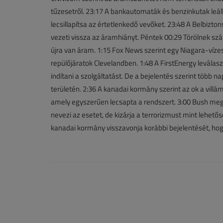
tűzesetről. 23:17 A bankautomaták és benzinkutak leál
lecsillapítsa az értetlenkedő vevőket. 23:48 A Belbizto
vezeti vissza az áramhiányt. Péntek 00:29 Törölnek sz
újra van áram. 1:15 Fox News szerint egy Niagara-víze
repülőjáratok Clevelandben. 1:48 A FirstEnergy leválaszt
indítani a szolgáltatást. De a bejelentés szerint több na
területén. 2:36 A kanadai kormány szerint az ok a villám
amely egyszerűen lecsapta a rendszert. 3:00 Bush meg
nevezi az esetet, de kizárja a terrorizmust mint lehető
kanadai kormány visszavonja korábbi bejelentését, hog