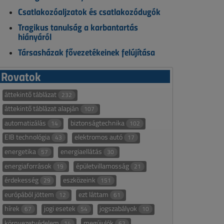
Csatlakozóaljzatok és csatlakozódugók
Tragikus tanulság a karbantartás
hiányáról
Társasházak fővezetékeinek felújítása
Rovatok
áttekintő táblázat
232
áttekintő táblázat alapján
107
automatizálás
biztonságtechnika
14
102
EIB technológia
elektromos autó
43
17
energetika
energiaellátás
57
30
energiaforrások
épületvillamosság
19
21
érdekesség
eszközeink
29
151
európából jöttem
ezt láttam
12
61
hírek
jogi esetek
jogszabályok
67
54
10
környezetvédelem
megújulók
14
62