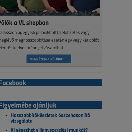
Pólók a VL shopban
álasszon új, egyedi pólóinkból! Új előfizetés vagy
eglévő meghosszabbítása esetén egy vagy két pólót
elentős kedvezménnyel vásárolhat.
MEGNÉZEM A PÓLÓKAT →
Facebook
Figyelmébe ajánljuk
Hosszabbítókészletek összehasonlító
vizsgálata
Ki végezhet villanyszerelési munkát?