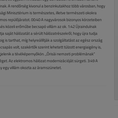
lnak. A rendőrség kivonul a benzinkutakhoz több városban, hogy
nsági Minisztérium is természetes, illetve természeti okokra
ámos repülőjáratot. 00:40 A nagyvárosok bizonyos körzeteiben
sés közeli erőműbe becsapó villám az ok. 1:42 Újraindulnak
ja saját hálózatát a sérült hálózatrészekről, hogy újra tudja
pig is tarthat, míg helyreállítják a szolgáltatást az egész ország
csapás volt, szakértők szerint lehetett túlzott energiaigény is,
jelenik a tévéképernyőkön. „Órisái nemzeti problémának”
séget. Az elektromos hálózat modernizációját sürgeti. 3:49 A
y egy villám okozta az áramszünetet.