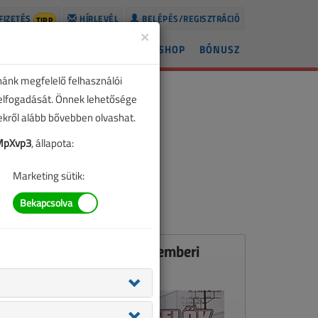
FIZETÉS
HÍRLEVÉL
BELÉPÉS/REGISZTRÁCIÓ
TIPP
×
ÍREK
LAPSZÁMOK
BLOG
SHOP
BÓNUSZ
nánk megfelelő felhasználói
 elfogadását. Önnek lehetősége
zekről alább bővebben olvashat.
MpXvp3
, állapota:
Marketing sütik:
Ez a cikk a VL 2003. szeptemberi
számában jelent meg.