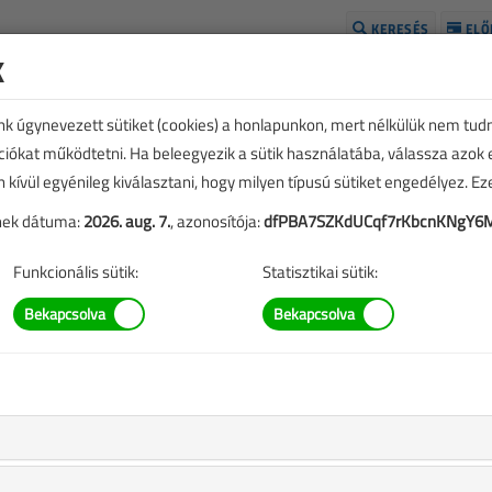
KERESÉS
ELŐ
k
H
unk úgynevezett sütiket (cookies) a honlapunkon, mert nélkülük nem tud
kciókat működtetni. Ha beleegyezik a sütik használatába, válassza azok
n kívül egyénileg kiválasztani, hogy milyen típusú sütiket engedélyez. E
tének dátuma:
2026. aug. 7.
, azonosítója:
dfPBA7SZKdUCqf7rKbcnKNgY6
Funkcionális sütik:
Statisztikai sütik:
TARTALOM