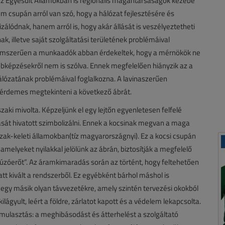
y az Egyesült Államokban is regionális magántársaságok kezébe
m csupán arról van szó, hogy a hálózat fejlesztésére és
álódnak, hanem arról is, hogy akár állását is veszélyeztetheti
k, illetve saját szolgáltatási területének problémáival
elemszerűen a munkaadók abban érdekeltek, hogy a mérnökök ne
bbképzésekről nem is szólva. Ennek megfelelően hiányzik az a
lózatának problémáival foglalkozna. A lavinaszerűen
rdemes megtekinteni a következő ábrát.
i mivolta. Képzeljünk el egy lejtőn egyenletesen felfelé
ását hivatott szimbolizálni. Ennek a kocsinak megvan a maga
szak-keleti államokban(tíz magyarországnyi). Ez a kocsi csupán
 amelyeket nyilakkal jelölünk az ábrán, biztosítják a megfelelő
zóerőt”. Az áramkimaradás során az történt, hogy feltehetően
 kivált a rendszerből. Ez egyébként bárhol máshol is
 egy másik olyan távvezetékre, amely szintén tervezési okokból
kilágyult, leért a földre, zárlatot kapott és a védelem lekapcsolta.
ulasztás: a meghibásodást és átterhelést a szolgáltató