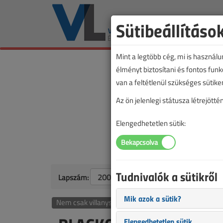
Sütibeállításo
Mint a legtöbb cég, mi is használ
élményt biztosítani és fontos fun
van a feltétlenül szükséges sütike
Az ön jelenlegi státusza létrejöt
Elengedhetetlen sütik:
Tudnivalók a sütikről
Lapszám:
Mik azok a sütik?
Nem csak villanyszerelőknek
Elengedhetetlen sütik