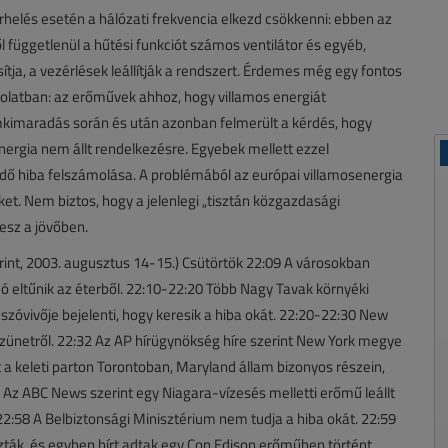
erhelés esetén a hálózati frekvencia elkezd csökkenni: ebben az
 függetlenül a hűtési funkciót számos ventilátor és egyéb,
ja, a vezérlések leállítják a rendszert. Érdemes még egy fontos
solatban: az erőművek ahhoz, hogy villamos energiát
mkimaradás során és után azonban felmerült a kérdés, hogy
nergia nem állt rendelkezésre. Egyebek mellett ezzel
jedő hiba felszámolása. A problémából az európai villamosenergia
eket. Nem biztos, hogy a jelenlegi „tisztán közgazdasági
esz a jövőben.
nt, 2003. augusztus 14-15.) Csütörtök 22:09 A városokban
 eltűnik az éterből. 22:10-22:20 Több Nagy Tavak környéki
szóvivője bejelenti, hogy keresik a hiba okát. 22:20-22:30 New
zünetről. 22:32 Az AP hírügynökség híre szerint New York megye
 keleti parton Torontoban, Maryland állam bizonyos részein,
Az ABC News szerint egy Niagara-vízesés melletti erőmű leállt
2:58 A Belbiztonsági Minisztérium nem tudja a hiba okát. 22:59
ták, és egyben hírt adtak egy Con Edison erőműben történt