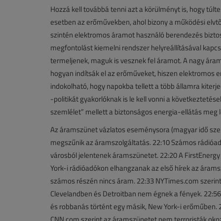
Hozzá kell továbbá tenni azt a körülményt is, hogy túlt
esetben az erőművekben, ahol bizony a működési elvtől
szintén elektromos áramot használó berendezés biztosít
megfontolást kiemelni rendszer helyreállításával kapc
termeljenek, maguk is vesznek fel áramot. A nagy ára
hogyan indítsák el az erőműveket, hiszen elektromos e
indokolható, hogy napokba tellett a több államra kiter
-politikát gyakorlóknak is le kell vonni a következtetés
szemlélet” mellett a biztonságos energia-ellátás meg l
Az áramszünet vázlatos eseménysora (magyar idő szeri
megszűnik az áramszolgáltatás. 22:10 Számos rádióadó
városból jelentenek áramszünetet. 22:20 A FirstEnergy 
York-i rádióadókon elhangzanak az első hírek az árams
számos részén nincs áram. 22:33 NYTimes.com szerint a
Clevelandben és Detroitban nem égnek a fények. 22:56 
és robbanás történt egy másik, New York-i erőműben. 2
CNN.com szerint az áramszünetet nem terroristák okoz