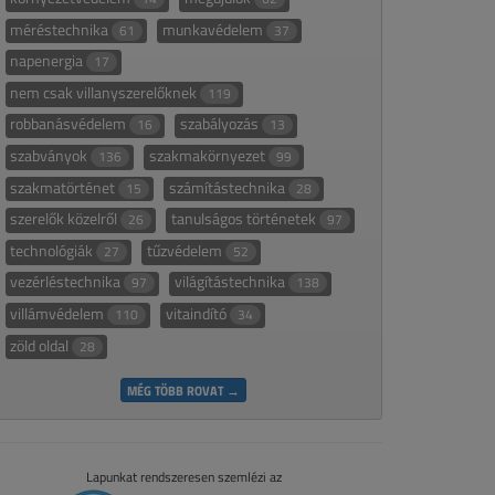
méréstechnika
munkavédelem
61
37
napenergia
17
nem csak villanyszerelőknek
119
robbanásvédelem
szabályozás
16
13
szabványok
szakmakörnyezet
136
99
szakmatörténet
számítástechnika
15
28
szerelők közelről
tanulságos történetek
26
97
technológiák
tűzvédelem
27
52
vezérléstechnika
világítástechnika
97
138
villámvédelem
vitaindító
110
34
zöld oldal
28
MÉG TÖBB ROVAT →
Lapunkat rendszeresen szemlézi az