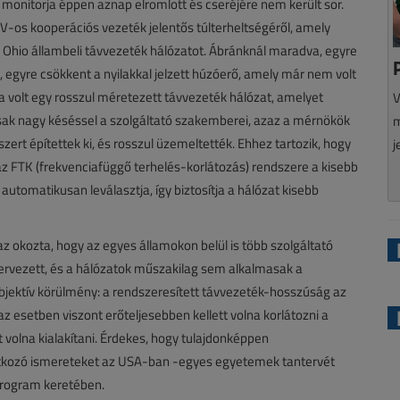
onitorja éppen aznap elromlott és cseréjére nem került sor.
-os kooperációs vezeték jelentős túlterheltségéről, amely
 Ohio állambeli távvezeték hálózatot. Ábránknál maradva, egyre
, egyre csökkent a nyilakkal jelzett húzóerő, amely már nem volt
volt egy rosszul méretezett távvezeték hálózat, amelyet
V
 csak nagy késéssel a szolgáltató szakemberei, azaz a mérnökök
m
zert építettek ki, és rosszul üzemeltették. Ehhez tartozik, hogy
j
FTK (frekvenciafüggő terhelés-korlátozás) rendszere a kisebb
utomatikusan leválasztja, így biztosítja a hálózat kisebb
z okozta, hogy az egyes államokon belül is több szolgáltató
rvezett, és a hálózatok műszakilag sem alkalmasak a
bjektív körülmény: a rendszeresített távvezeték-hosszúság az
esetben viszont erőteljesebben kellett volna korlátozni a
t volna kialakítani. Érdekes, hogy tulajdonképpen
natkozó ismereteket az USA-ban -egyes egyetemek tantervét
program keretében.