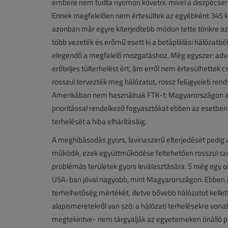
embere nem tudta nyomon követni, mivel a diszpécser m
Ennek megfelelően nem értesültek az egyébként 345 kV
azonban már egyre kiterjedtebb módon tette tönkre az
több vezeték és erőmű esett ki a betáplálási hálózatból
elegendő a megfelelő mozgatáshoz. Még egyszer: adva 
erőteljes túlterhelést ért, ám erről nem értesülhettek
rosszul tervezték meg hálózatot, rossz felügyeleti rends
Amerikában nem használnak FTK-t: Magyarországon az 
prioritással rendelkező fogyasztókat ebben az esetben a
terhelését a hiba elhárításáig.
A meghibásodás gyors, lavinaszerű elterjedését pedig a
működik, ezek együttműködése feltehetően rosszul sze
problémás területek gyors leválasztására. S még egy o
USA-ban jóval nagyobb, mint Magyarországon. Ebben az 
terhelhetőség mértékét, illetve bővebb hálózatot kellet
alapismeretekről van szó: a hálózati terhelésekre vo
megtekintve- nem tárgyalják az egyetemeken önálló 