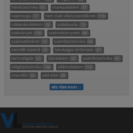
méréstechnika
munkavédelem
61
37
napenergia
nem csak villanyszerelőknek
17
119
robbanásvédelem
szabályozás
16
13
szabványok
szakmakörnyezet
136
99
szakmatörténet
számítástechnika
15
28
szerelők közelről
tanulságos történetek
26
97
technológiák
tűzvédelem
vezérléstechnika
27
52
97
világítástechnika
villámvédelem
138
110
vitaindító
zöld oldal
34
28
MÉG TÖBB ROVAT →