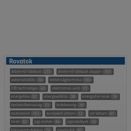
Rovatok
áttekintő táblázat
áttekintő táblázat alapján
232
107
automatizálás
biztonságtechnika
14
102
EIB technológia
elektromos autó
43
17
energetika
energiaellátás
energiaforrások
57
30
19
épületvillamosság
érdekesség
21
29
eszközeink
európából jöttem
ezt láttam
151
12
61
hírek
jogi esetek
jogszabályok
67
54
10
környezetvédelem
megújulók
14
62