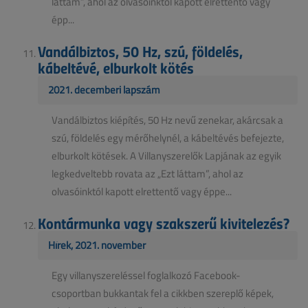
láttam”, ahol az olvasóinktól kapott elrettentő vagy
épp...
Vandálbiztos, 50 Hz, szú, földelés,
kábeltévé, elburkolt kötés
2021. decemberi lapszám
Vandálbiztos kiépítés, 50 Hz nevű zenekar, akárcsak a
szú, földelés egy mérőhelynél, a kábeltévés befejezte,
elburkolt kötések. A Villanyszerelők Lapjának az egyik
legkedveltebb rovata az „Ezt láttam”, ahol az
olvasóinktól kapott elrettentő vagy éppe...
Kontármunka vagy szakszerű kivitelezés?
Hírek, 2021. november
Egy villanyszereléssel foglalkozó Facebook-
csoportban bukkantak fel a cikkben szereplő képek,