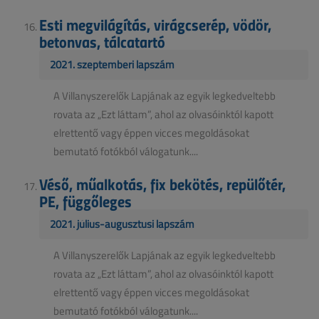
Esti megvilágítás, virágcserép, vödör,
betonvas, tálcatartó
2021. szeptemberi lapszám
A Villanyszerelők Lapjának az egyik legkedveltebb
rovata az „Ezt láttam”, ahol az olvasóinktól kapott
elrettentő vagy éppen vicces megoldásokat
bemutató fotókból válogatunk....
Véső, műalkotás, fix bekötés, repülőtér,
PE, függőleges
2021. július-augusztusi lapszám
A Villanyszerelők Lapjának az egyik legkedveltebb
rovata az „Ezt láttam”, ahol az olvasóinktól kapott
elrettentő vagy éppen vicces megoldásokat
bemutató fotókból válogatunk....