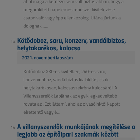
ahol maga a kérdező sem volt biztos abban, hogy a
megörökített napelemes rendszer kivitelezése
csapnivaló vagy épp ellenkezőleg. Utána jártunk a
dolognak…...
Kötődoboz, saru, konzerv, vandálbiztos,
helytakarékos, kalocsa
2021. novemberi lapszám
Kötődoboz XXL-es kivitelben, 240-es saru,
konzervdoboz, vandálbiztos kialakítás, csak
helytakarékosan, kalocsaszekrény Kalocsáról. A
Villanyszerelők Lapjának az egyik legkedveltebb
rovata az „Ezt láttam”, ahol az olvasóinktól kapott
elrettentő vagy é...
A villanyszerelők munkájának megítélése a
legjobb az építőipari szakmák között