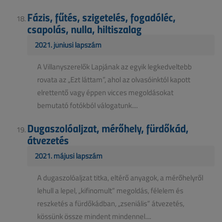
Fázis, fűtés, szigetelés, fogadóléc,
csapolás, nulla, hiltiszalag
2021. júniusi lapszám
A Villanyszerelők Lapjának az egyik legkedveltebb
rovata az „Ezt láttam”, ahol az olvasóinktól kapott
elrettentő vagy éppen vicces megoldásokat
bemutató fotókból válogatunk....
Dugaszolóaljzat, mérőhely, fürdőkád,
átvezetés
2021. májusi lapszám
A dugaszolóaljzat titka, eltérő anyagok, a mérőhelyről
lehull a lepel, „kifinomult” megoldás, félelem és
reszketés a fürdőkádban, „zseniális” átvezetés,
kössünk össze mindent mindennel....