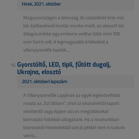
Hírek, 2021. október
Magyarországon a lakosság 34 százalékát érte már
kár építkezésnél kontár munka miatt, az okozott kár
átlagos értéke egy emberre vetítve több mint 700
ezer forint volt. A legmagasabb értékelést a
villanyszerelők kapták....
Gyorstöltő, LED, tipli, fűtött dugalj,
Ukrajna, elosztó
2021. októberi lapszám
A Villanyszerelők Lapjának az egyik legkedveltebb
rovata az „Ezt láttam”, ahol az olvasóinktól kapott
elrettentő vagy éppen vicces megoldásokat
bemutató fotókból válogatunk. Ha a rovatunkban
közreadott felvételekből sok jó példát nem is tudunk
venni,...