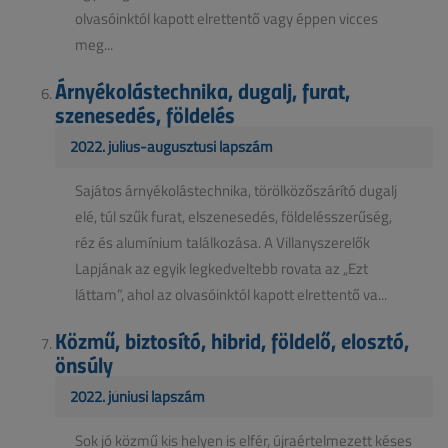
olvasóinktól kapott elrettentő vagy éppen vicces
meg...
Árnyékolástechnika, dugalj, furat,
szenesedés, földelés
2022. július-augusztusi lapszám
Sajátos árnyékolástechnika, törölközőszárító dugalj
elé, túl szűk furat, elszenesedés, földelésszerűség,
réz és alumínium találkozása. A Villanyszerelők
Lapjának az egyik legkedveltebb rovata az „Ezt
láttam”, ahol az olvasóinktól kapott elrettentő va...
Közmű, biztosító, hibrid, földelő, elosztó,
önsúly
2022. júniusi lapszám
Sok jó közmű kis helyen is elfér, újraértelmezett késes