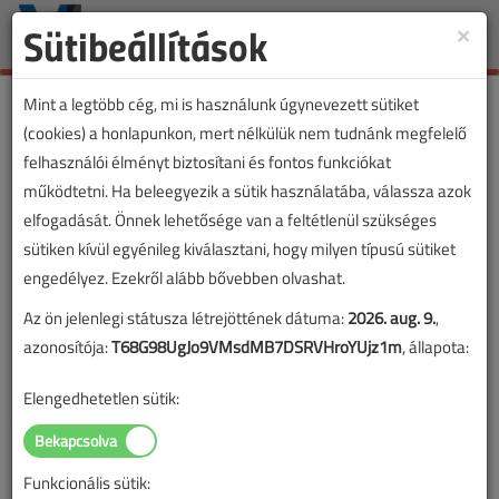
Sütibeállítások
×
Toggle
naviga
Mint a legtöbb cég, mi is használunk úgynevezett sütiket
(cookies) a honlapunkon, mert nélkülük nem tudnánk megfelelő
felhasználói élményt biztosítani és fontos funkciókat
működtetni. Ha beleegyezik a sütik használatába, válassza azok
elfogadását. Önnek lehetősége van a feltétlenül szükséges
sütiken kívül egyénileg kiválasztani, hogy milyen típusú sütiket
engedélyez. Ezekről alább bővebben olvashat.
Az ön jelenlegi státusza létrejöttének dátuma:
2026. aug. 9.
,
azonosítója:
T68G98UgJo9VMsdMB7DSRVHroYUjz1m
, állapota:
Elengedhetetlen sütik:
Funkcionális sütik: