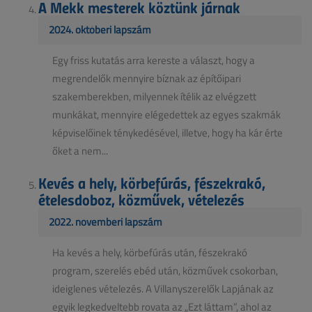
A Mekk mesterek köztünk járnak
2024. októberi lapszám
Egy friss kutatás arra kereste a választ, hogy a
megrendelők mennyire bíznak az építőipari
szakemberekben, milyennek ítélik az elvégzett
munkákat, mennyire elégedettek az egyes szakmák
képviselőinek ténykedésével, illetve, hogy ha kár érte
őket a nem...
Kevés a hely, körbefúrás, fészekrakó,
ételesdoboz, közművek, vételezés
2022. novemberi lapszám
Ha kevés a hely, körbefúrás után, fészekrakó
program, szerelés ebéd után, közművek csokorban,
ideiglenes vételezés. A Villanyszerelők Lapjának az
egyik legkedveltebb rovata az „Ezt láttam”, ahol az