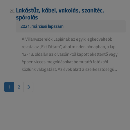
Lakástűz, kábel, vakolás, szanitéc,
spórolás
2021. márciusi lapszám
A Villanyszerelők Lapjának az egyik legkedveltebb
rovata az „Ezt láttam”, ahol minden hónapban, a lap
12-13. oldalán az olvasóinktól kapott elrettentő vagy
éppen vicces megoldásokat bemutató fotókból
közlünk válogatást. Az évek alatt a szerkesztőségü...
1
2
3