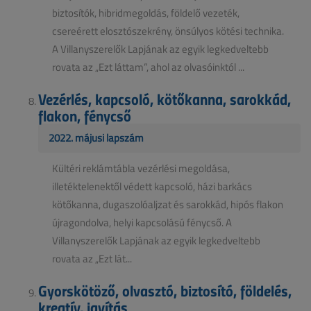
biztosítók, hibridmegoldás, földelő vezeték,
csereérett elosztószekrény, önsúlyos kötési technika.
A Villanyszerelők Lapjának az egyik legkedveltebb
rovata az „Ezt láttam”, ahol az olvasóinktól ...
Vezérlés, kapcsoló, kötőkanna, sarokkád,
flakon, fénycső
2022. májusi lapszám
Kültéri reklámtábla vezérlési megoldása,
illetéktelenektől védett kapcsoló, házi barkács
kötőkanna, dugaszolóaljzat és sarokkád, hipós flakon
újragondolva, helyi kapcsolású fénycső. A
Villanyszerelők Lapjának az egyik legkedveltebb
rovata az „Ezt lát...
Gyorskötöző, olvasztó, biztosító, földelés,
kreatív, javítás