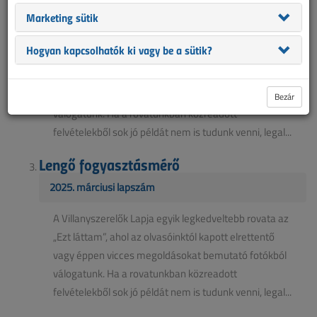
Fonott kötés
Marketing sütik
2025. májusi lapszám
Hogyan kapcsolhatók ki vagy be a sütik?
A Villanyszerelők Lapja egyik legkedveltebb rovata az
„Ezt láttam”, ahol az olvasóinktól kapott elrettentő
vagy éppen vicces megoldásokat bemutató fotókból
Bezár
válogatunk. Ha a rovatunkban közreadott
felvételekből sok jó példát nem is tudunk venni, legal...
Lengő fogyasztásmérő
2025. márciusi lapszám
A Villanyszerelők Lapja egyik legkedveltebb rovata az
„Ezt láttam”, ahol az olvasóinktól kapott elrettentő
vagy éppen vicces megoldásokat bemutató fotókból
válogatunk. Ha a rovatunkban közreadott
felvételekből sok jó példát nem is tudunk venni, legal...