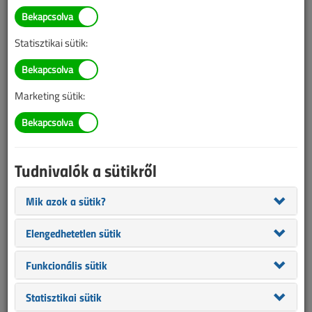
ÉVES BONTÁS
Statisztikai sütik:
A megjelenések éves ütemezése a
Médiaajánlat
oldalon
található.
Marketing sütik:
Villanyszerelők Lapja 2003.
január-február
Tudnivalók a sütikről
Anomáliák a kereskedelemben és a
Mik azok a sütik?
kivitelezésben
Elengedhetetlen sütik
Taba Gábor
|
3309
Funkcionális sütik
A gépészet és a villanyszerelés
határterületén
Statisztikai sütik