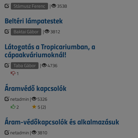
Stámusz Ferenc
|
3538
Beltéri lámpatestek
Baktai Gábor
|
3812
Látogatás a Tropicariumban, a
cápaakváriumoknál!
Taba Gábor
|
4736
1
Áramvédő kapcsolók
netadmin |
5326
2
5 (2)
Áram-védőkapcsolók és alkalmazásuk
netadmin |
3810