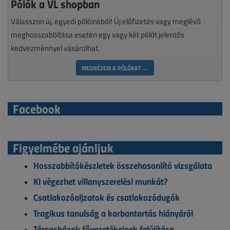
Pólók a VL shopban
Válasszon új, egyedi pólóinkból! Új előfizetés vagy meglévő
meghosszabbítása esetén egy vagy két pólót jelentős
kedvezménnyel vásárolhat.
MEGNÉZEM A PÓLÓKAT →
Facebook
Figyelmébe ajánljuk
Hosszabbítókészletek összehasonlító vizsgálata
Ki végezhet villanyszerelési munkát?
Csatlakozóaljzatok és csatlakozódugók
Tragikus tanulság a karbantartás hiányáról
Társasházak fővezetékeinek felújítása