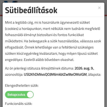
Sütibeállítások
×
Toggle
naviga
Mint a legtöbb cég, mi is használunk úgynevezett sütiket
(cookies) a honlapunkon, mert nélkülük nem tudnánk megfelelő
felhasználói élményt biztosítani és fontos funkciókat
működtetni. Ha beleegyezik a sütik használatába, válassza azok
elfogadását. Önnek lehetősége van a feltétlenül szükséges
sütiken kívül egyénileg kiválasztani, hogy milyen típusú sütiket
engedélyez. Ezekről alább bővebben olvashat.
Az ön jelenlegi státusza létrejöttének dátuma:
2026. aug. 9.
,
azonosítója:
USl2KhDkNvoQOJM6mkbtZw9teOMoIGM
, állapota:
Elengedhetetlen sütik:
Funkcionális sütik:
Lapszám: