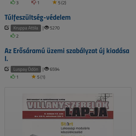
3
1
5 (2)
Túlfeszültség-védelem
Kruppa Attila
|
5270
2
Az Erősáramú üzemi szabályzat új kiadása
I.
Luspay Ödön
|
6594
1
5 (1)