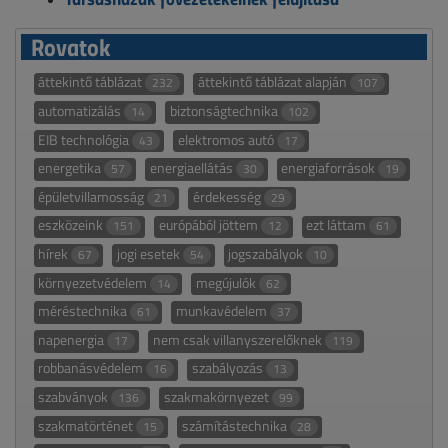
Rovatok
áttekintő táblázat
áttekintő táblázat alapján
232
107
automatizálás
biztonságtechnika
14
102
EIB technológia
elektromos autó
43
17
energetika
energiaellátás
energiaforrások
57
30
19
épületvillamosság
érdekesség
21
29
eszközeink
európából jöttem
ezt láttam
151
12
61
hírek
jogi esetek
jogszabályok
67
54
10
környezetvédelem
megújulók
14
62
méréstechnika
munkavédelem
61
37
napenergia
nem csak villanyszerelőknek
17
119
robbanásvédelem
szabályozás
16
13
szabványok
szakmakörnyezet
136
99
szakmatörténet
számítástechnika
15
28