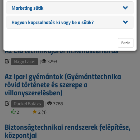
Egy pest megyei olvasójuk |
3509
Marketing sütik
Kapumozgatás,tolókapuk
Hogyan kapcsolhatók ki vagy be a sütik?
Szeles Gábor
|
5687
1
5 (1)
Bezár
Az EIB technikájáról III.Rendszerleírás
Nagy Lajos
|
3293
Az ipari gyémántok (Gyémánttechnika
rövid története és szerepe a
villanyszerelésben)
Ruckel Balázs
|
7768
2
2 (1)
Biztonságtechnikai rendszerek felépítése,
központjai