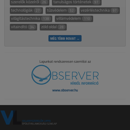
szerelők közelről
tanulságos történetek
26
97
technológiák
tűzvédelem
vezérléstechnika
27
52
97
világítástechnika
villámvédelem
138
110
vitaindító
zöld oldal
34
28
MÉG TÖBB ROVAT →
Lapunkat rendszeresen szemlézi az
www.observer.hu