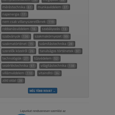
méréstechnika
munkavédelem
61
37
napenergia
17
nem csak villanyszerelőknek
119
robbanásvédelem
szabályozás
16
13
szabványok
szakmakörnyezet
136
99
szakmatörténet
számítástechnika
15
28
szerelők közelről
tanulságos történetek
26
97
technológiák
tűzvédelem
27
52
vezérléstechnika
világítástechnika
97
138
villámvédelem
vitaindító
110
34
zöld oldal
28
MÉG TÖBB ROVAT →
Lapunkat rendszeresen szemlézi az