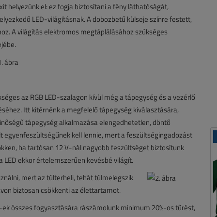
xit helyezünk el: ez fogja biztosítani a fény láthatóságát,
lyezkedő LED-világításnak. A dobozbetű külseje színre festett,
hoz. A világítás elektromos megtáplálásához szükséges
ejébe.
kséges az RGB LED-szalagon kívül még a tápegység és a vezérlő
séhez. Itt kitérnénk a megfelelő tápegység kiválasztására,
minőségű tápegység alkalmazása elengedhetetlen, döntő
t egyenfeszültségűnek kell lennie, mert a feszültségingadozást
kken, ha tartósan 12 V-nál nagyobb feszültséget biztosítunk
a LED ekkor értelemszerűen kevésbé világít.
lni, mert az túlterheli, tehát túlmelegszik
ávon biztosan csökkenti az élettartamot.
D-ek összes fogyasztására rászámolunk minimum 20%-os tűrést,