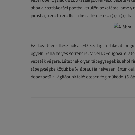
abba a csatlakozási pontba kerüljön bekötésre, amely 
pirosba, a zöld a zöldbe, a kék a kékbe és a (+) a (+)-ba.
Ezt követően elkészítjük a LED-szalag táplálását megol
ügyelni kell a helyes sorrendre. Mivel DC-dugóval ellát
vezeték végére. Léteznek olyan tápegységek is, ahol ni
tápegységbe kötjük be (4. ábra). Ha helyesen jártunk el
dobozbetű-világításunk tökéletesen fog működni (5. áb