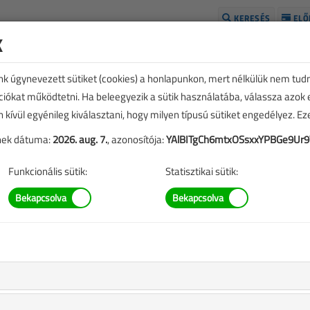
KERESÉS
ELŐ
k
H
unk úgynevezett sütiket (cookies) a honlapunkon, mert nélkülük nem tud
kciókat működtetni. Ha beleegyezik a sütik használatába, válassza azok
n kívül egyénileg kiválasztani, hogy milyen típusú sütiket engedélyez. E
tének dátuma:
2026. aug. 7.
, azonosítója:
YAlBITgCh6mtxOSsxxYPBGe9Ur
Funkcionális sütik:
Statisztikai sütik:
TARTALOM