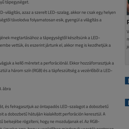
nyű tápegységet.
LED-világítás, azaz a szerelt LED-szalag, akkor ne csak egy helyen
ségtől távolodva folyamatosan esik, gyengül a világítás a
V
jének megtartásához a tápegységtől készítsünk a LED-
m
lembe vettük, és eszerint jártunk el, akkor meg is kezdhetjük a
j
ágjuk a kellő méretet a perforációnál. Ekkor hozzáforrasztjuk a
ül a három szín (RGB) és a tápfeszültség a vezérlőből a LED-
iát, és felragasztjuk az öntapadós LED-szalagot a dobozbetű
it a dobozbetű hátulján kialakított perforáción keresztül. A
ű belsejébe rögzíteni, hogy ne mozduljanak el. Az RGB-
t, ügyelve arra, hogy a vezérlőben mindegyik vezeték pontosan