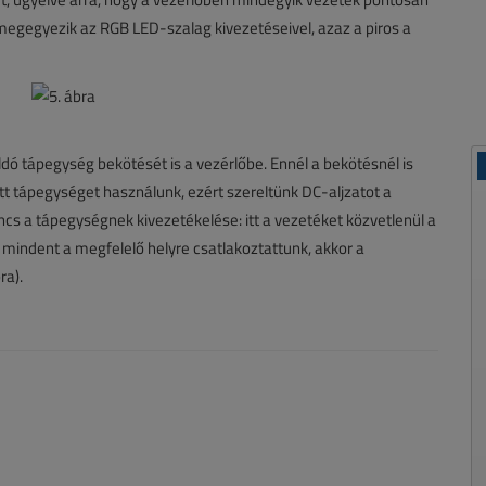
megegyezik az RGB LED-szalag kivezetéseivel, azaz a piros a
dó tápegység bekötését is a vezérlőbe. Ennél a bekötésnél is
ott tápegységet használunk, ezért szereltünk DC-aljzatot a
ncs a tápegységnek kivezetékelése: itt a vezetéket közvetlenül a
, mindent a megfelelő helyre csatlakoztattunk, akkor a
ra).