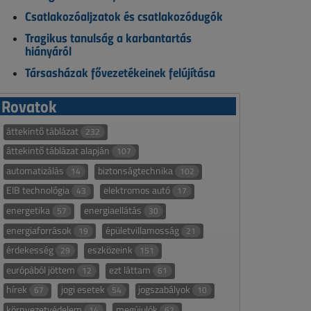
Csatlakozóaljzatok és csatlakozódugók
Tragikus tanulság a karbantartás
hiányáról
Társasházak fővezetékeinek felújítása
Rovatok
áttekintő táblázat
232
áttekintő táblázat alapján
107
automatizálás
biztonságtechnika
14
102
EIB technológia
elektromos autó
43
17
energetika
energiaellátás
57
30
energiaforrások
épületvillamosság
19
21
érdekesség
eszközeink
29
151
európából jöttem
ezt láttam
12
61
hírek
jogi esetek
jogszabályok
67
54
10
környezetvédelem
megújulók
14
62