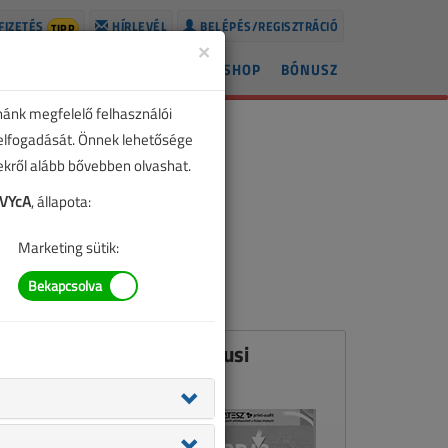
FIZETÉS
HÍRLEVÉL
BELÉPÉS/REGISZTRÁCIÓ
TIPP
×
ÍREK
LAPSZÁMOK
BLOG
SHOP
BÓNUSZ
nánk megfelelő felhasználói
 elfogadását. Önnek lehetősége
zekről alább bővebben olvashat.
9VYcA
, állapota:
Marketing sütik:
Ez a cikk a VL 2011. márciusi
számában jelent meg.