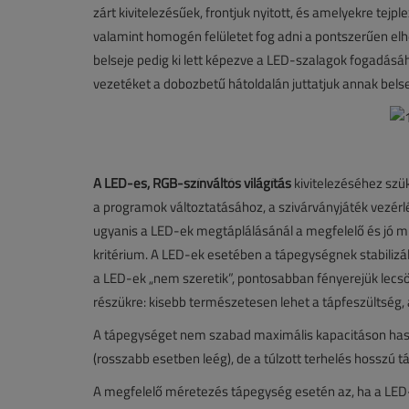
zárt kivitelezésűek, frontjuk nyitott, és amelyekre tejple
valamint homogén felületet fog adni a pontszerűen elhe
belseje pedig ki lett képezve a LED-szalagok fogadásá
vezetéket a dobozbetű hátoldalán juttatjuk annak bels
A LED-es, RGB-színváltós világítás
kivitelezéséhez szü
a programok változtatásához, a szivárványjáték vezérlé
ugyanis a LED-ek megtáplálásánál a megfelelő és jó 
kritérium. A LED-ek esetében a tápegységnek stabilizál
a LED-ek „nem szeretik”, pontosabban fényerejük lecsö
részükre: kisebb természetesen lehet a tápfeszültség, 
A tápegységet nem szabad maximális kapacitáson haszná
(rosszabb esetben leég), de a túlzott terhelés hosszú t
A megfelelő méretezés tápegység esetén az, ha a LE