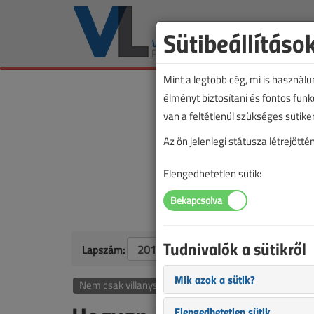
Sütibeállításo
Mint a legtöbb cég, mi is használ
élményt biztosítani és fontos fun
van a feltétlenül szükséges sütike
Az ön jelenlegi státusza létrejöt
Elengedhetetlen sütik:
Tudnivalók a sütikről
Lapszám:
Mik azok a sütik?
Nem csak villanyszerelőknek
Elengedhetetlen sütik