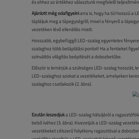
és ehhez az értékhez választunk megfelelő teljesítmé
Ajánlott még odafigyelni
arra is, hogy ha túl hosszú a 
tápláljuk meg a tápegységről, mivel a fényerő a tápegy
vezetéken lévő ellenállás miatt.
Hosszabb, egybefüggő LED-szalag egyenletes fényere
szalaghoz több betáplálási pontot! Ha a fentieket figye
színváltós világítás beépítését a dobozbetűbe.
Először is lemérjük a szükséges LED-szalag hosszát, lev
LED-szalaghoz azokat a vezetékeket, amelyeken kereszt
szalaghoz csatlakozik (2. ábra).
Ezután leszedjük
a LED-szalag hátuljáról a ragasztófól
belső ívéhez (3. ábra). Kivezetjük a LED-szalag vezetéke
vezetékeket célszerű folyékony ragasztóval a dobozbet
vezérlőbe rögzítjük a LED-szalagból érkező vezetékeke