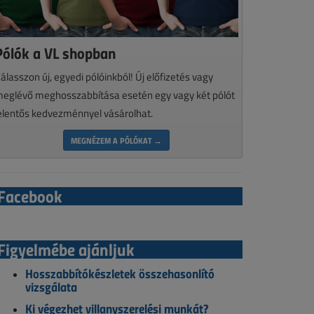
Pólók a VL shopban
álasszon új, egyedi pólóinkból! Új előfizetés vagy
eglévő meghosszabbítása esetén egy vagy két pólót
elentős kedvezménnyel vásárolhat.
MEGNÉZEM A PÓLÓKAT →
Facebook
Figyelmébe ajánljuk
Hosszabbítókészletek összehasonlító
vizsgálata
Ki végezhet villanyszerelési munkát?