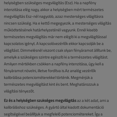
helyiségben szükséges megvilágítás (Esz). Ha a napfény
intenzitása elég nagy, akkor a helyiségben mért természetes
megvilágítás Esz-nél nagyobb, azaz mesterséges világításra
nincsen szükség. Ha e kettő megegyezik, a mesterséges világítás
működtetésének határhelyzeténél vagyunk. Ennél kisebb
természetes megvilágítás már nem elégíti ki a megvilágítással
kapcsolatos igényt. A kapcsolóvezérlők ekkor kapcsolják be a
világítást. Dimmelésnél viszont csak olyan fényáramot állítunk be,
amelyik a szükséges szintre egészíti ki a természetes világítást.
Amilyen mértékben csökken a napfény intenzitása, úgy kell a
fényáramot növelni, illetve fordítva is.Az analóg vezérlők
kalibrálása potenciométerekkel történik. Megmérjük a
természetes megvilágítást kint és bent. Meghatározzuk a
világítási tényezőt.
Ez és a helyiségben szükséges megvilágítás
az a két adat, ami a
kalibráláshoz szükséges. A gyártó által kiadott dokumentáció
segítségével beállítjuk a megfelelő potenciométereket. Így a