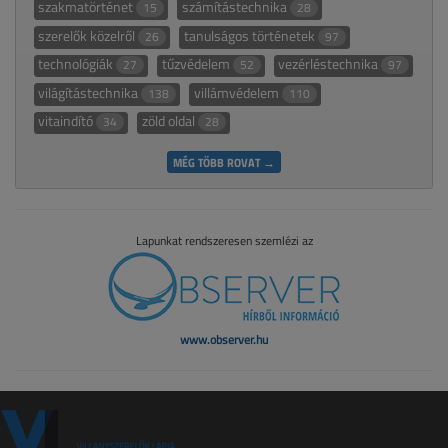
szakmatörténet
számítástechnika
15
28
szerelők közelről
tanulságos történetek
26
97
technológiák
tűzvédelem
vezérléstechnika
27
52
97
világítástechnika
villámvédelem
138
110
vitaindító
zöld oldal
34
28
MÉG TÖBB ROVAT →
Lapunkat rendszeresen szemlézi az
www.observer.hu