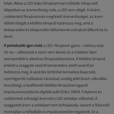
folyik, illetve a LED teljes fényárammal működik. Kikapcsolt
állapotban az áramerősség nulla, a LED nem világít. A kívánt,
csökkentett fényáramnak megfelelő áramerősséget, az áram
időbeli átlagát a kitöltési tényező határozza meg, amit a
bekapcsolási és kikapcsolási időtartamok arányával állítunk be (4.
ábra).
A periódusidő igen rövid
, a LED-fényáram gyors – néhány száz
Hz-es – változását a szem nem követi, ez a módszer ilyen
szempontból is alkalmas fényszabályozásra. A kitöltési tényező
értékét a szaggató vezérlő bemenetére adott vezérlő jel
határozza meg. A vezérlés történhet kontaktus (kapcsoló,
nyomógomb) nyitásával-zárásával, analóg jellel (áram, ellenállás,
feszültség), a beállítandó kitöltési tényezővel egyező
impulzussorozattal és digitális jellel (DALI, DMX). Folytonos és
csökkentett erősségű áramnál a LED színképe változhat. A
szaggatott áram a színképet nem befolyásolja, viszont a félvezető
morzsában a hőfejlődés is impulzusszerűen ingadozik. Ez a