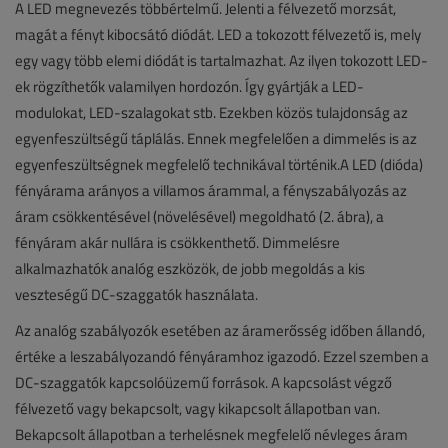
A LED megnevezés többértelmű. Jelenti a félvezető morzsát,
magát a fényt kibocsátó diódát. LED a tokozott félvezető is, mely
egy vagy több elemi diódát is tartalmazhat. Az ilyen tokozott LED-
ek rögzíthetők valamilyen hordozón. Így gyártják a LED-
modulokat, LED-szalagokat stb. Ezekben közös tulajdonság az
egyenfeszültségű táplálás. Ennek megfelelően a dimmelés is az
egyenfeszültségnek megfelelő technikával történik.A LED (dióda)
fényárama arányos a villamos árammal, a fényszabályozás az
áram csökkentésével (növelésével) megoldható (2. ábra), a
fényáram akár nullára is csökkenthető. Dimmelésre
alkalmazhatók analóg eszközök, de jobb megoldás a kis
veszteségű DC-szaggatók használata.
Az analóg szabályozók esetében az áramerősség időben állandó,
értéke a leszabályozandó fényáramhoz igazodó. Ezzel szemben a
DC-szaggatók kapcsolóüzemű források. A kapcsolást végző
félvezető vagy bekapcsolt, vagy kikapcsolt állapotban van.
Bekapcsolt állapotban a terhelésnek megfelelő névleges áram