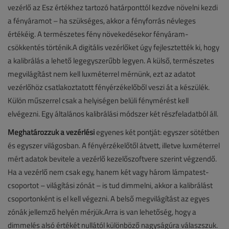
vezérlő az Esz értékhez tartozó határponttól kezdve növelni kezdi
a fényáramot – ha szükséges, akkor a fényforrás névleges
értékéig. A természetes fény növekedésekor fényáram-
csökkentés történik.A digitális vezérlőket úgy fejlesztették ki, hogy
a kalibrálás a lehető legegyszerűbb legyen. A külső, természetes
megvilágítást nem kell luxméterrel mérnünk, ezt az adatot
vezérlőhöz csatlakoztatott fényérzékelőből veszi át a készülék.
Külön műszerrel csak a helyiségen belüli fénymérést kell
elvégezni. Egy általános kalibrálási módszer két részfeladatból áll.
Meghatározzuk a vezérlési
egyenes két pontját: egyszer sötétben
és egyszer világosban. A fényérzékelőtől átvett, illetve luxméterrel
mért adatok bevitele a vezérlő kezelőszoftvere szerint végzendő.
Ha a vezérlő nem csak egy, hanem két vagy három lámpatest-
csoportot – világítási zónát – is tud dimmelni, akkor a kalibrálást
csoportonként is el kell végezni. A belső megvilágítást az egyes
zónák jellemző helyén mérjük.Arra is van lehetőség, hogy a
dimmelés alsó értékét nullától különböző nagyságúra válaszszuk.