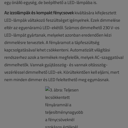
egy önálló egység, de beépíthető a LED-lámpába is.
Az izzólámpák és kompakt fénycsövek
kiváltására kifejlesztett
LED-lámpák váltakozó feszültséget igényelnek. Ezek dimmelése
eltér az egyenáramú LED-ekétől. Számos dimmelhető 230 V-os
LED-lámpát gyártanak, melyeket azonban eredendően kézi
dimmelésre terveztek. A fényáramot a tápfeszültség
kapcsolgatásával lehet csökkenteni. Automatizált világítási
rendszerhez azok a termékek megfelelők, melyek AC-szaggatóval
dimmelhetők. Vannak gyújtásszög- és vannak oltásszög-
vezérléssel dimmelhető LED-ek. Körültekintően kell eljárni, mert
nem minden dimmer és LED feleltethető meg egymásnak.