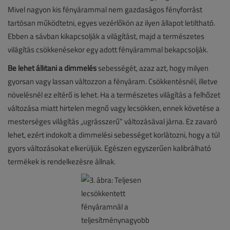
Mivel nagyon kis fényárammal nem gazdaságos fényforrást
tartósan működtetni, egyes vezérlőkön az ilyen állapot letiltható.
Ebben a sávban kikapcsolják a világítást, majd a természetes
világítás csökkenésekor egy adott fényárammal bekapcsolják.
Be lehet állítani a dimmelés
sebességét, azaz azt, hogy milyen
gyorsan vagy lassan változzon a fényáram. Csökkentésnél, illetve
növelésnél ez eltérő is lehet. Ha a természetes világítás a felhőzet
változása miatt hirtelen megnő vagy lecsökken, ennek követése a
mesterséges világítás „ugrásszerű” változásával járna. Ez zavaró
lehet, ezért indokolt a dimmelési sebességet korlátozni, hogy a túl
gyors változásokat elkerüljük. Egészen egyszerűen kalibrálható
termékek is rendelkezésre állnak.