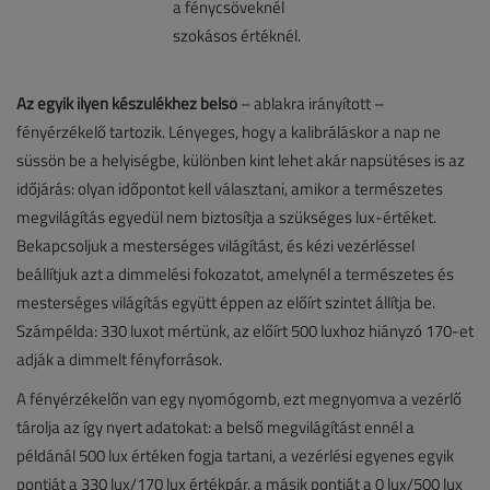
Az egyik ilyen készülékhez belső
– ablakra irányított –
fényérzékelő tartozik. Lényeges, hogy a kalibráláskor a nap ne
süssön be a helyiségbe, különben kint lehet akár napsütéses is az
időjárás: olyan időpontot kell választani, amikor a természetes
megvilágítás egyedül nem biztosítja a szükséges lux-értéket.
Bekapcsoljuk a mesterséges világítást, és kézi vezérléssel
beállítjuk azt a dimmelési fokozatot, amelynél a természetes és
mesterséges világítás együtt éppen az előírt szintet állítja be.
Számpélda: 330 luxot mértünk, az előírt 500 luxhoz hiányzó 170-et
adják a dimmelt fényforrások.
A fényérzékelőn van egy nyomógomb, ezt megnyomva a vezérlő
tárolja az így nyert adatokat: a belső megvilágítást ennél a
példánál 500 lux értéken fogja tartani, a vezérlési egyenes egyik
pontját a 330 lux/170 lux értékpár, a másik pontját a 0 lux/500 lux