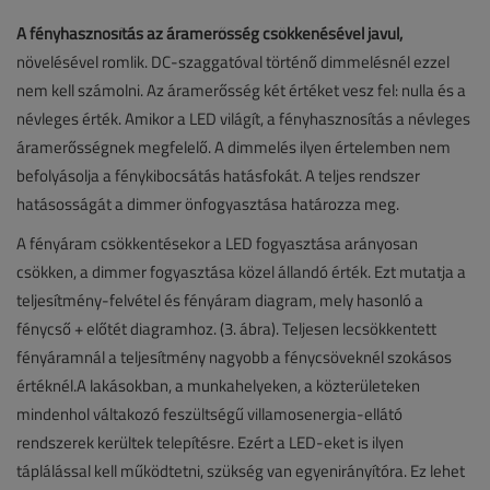
A fényhasznosítás az áramerősség csökkenésével javul,
növelésével romlik. DC-szaggatóval történő dimmelésnél ezzel
nem kell számolni. Az áramerősség két értéket vesz fel: nulla és a
névleges érték. Amikor a LED világít, a fényhasznosítás a névleges
áramerősségnek megfelelő. A dimmelés ilyen értelemben nem
befolyásolja a fénykibocsátás hatásfokát. A teljes rendszer
hatásosságát a dimmer önfogyasztása határozza meg.
A fényáram csökkentésekor a LED fogyasztása arányosan
csökken, a dimmer fogyasztása közel állandó érték. Ezt mutatja a
teljesítmény-felvétel és fényáram diagram, mely hasonló a
fénycső + előtét diagramhoz. (3. ábra). Teljesen lecsökkentett
fényáramnál a teljesítmény nagyobb a fénycsöveknél szokásos
értéknél.A lakásokban, a munkahelyeken, a közterületeken
mindenhol váltakozó feszültségű villamosenergia-ellátó
rendszerek kerültek telepítésre. Ezért a LED-eket is ilyen
táplálással kell működtetni, szükség van egyenirányítóra. Ez lehet