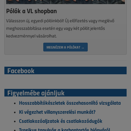
Pólók a VL shopban
Válasszon új, egyedi pólóinkból! Új előfizetés vagy meglévő
meghosszabbítása esetén egy vagy két pólót jelentős
kedvezménnyel vásárolhat.
MEGNÉZEM A PÓLÓKAT →
Facebook
Figyelmébe ajánljuk
Hosszabbítókészletek összehasonlító vizsgálata
Ki végezhet villanyszerelési munkát?
Csatlakozóaljzatok és csatlakozódugók
Tragikus tanulság a karbantartás hiányáról