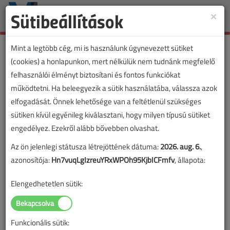
Sütibeállítások
×
Toggle
naviga
Mint a legtöbb cég, mi is használunk úgynevezett sütiket
(cookies) a honlapunkon, mert nélkülük nem tudnánk megfelelő
felhasználói élményt biztosítani és fontos funkciókat
működtetni. Ha beleegyezik a sütik használatába, válassza azok
elfogadását. Önnek lehetősége van a feltétlenül szükséges
sütiken kívül egyénileg kiválasztani, hogy milyen típusú sütiket
engedélyez. Ezekről alább bővebben olvashat.
Az ön jelenlegi státusza létrejöttének dátuma:
2026. aug. 6.
,
azonosítója:
Hn7vuqLgIzreuYRxWPOh95KjbICFmfv
, állapota:
Elengedhetetlen sütik:
Funkcionális sütik:
Lapszám: