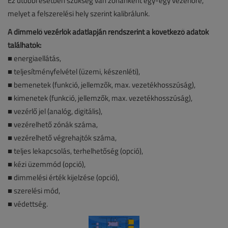
Ez utóbbi esetben szükség van zónánként egy-egy vezérlőre,
melyet a felszerelési hely szerint kalibrálunk.
A dimmelő vezérlők adatlapján rendszerint a következő adatok
találhatók:
■ energiaellátás,
■ teljesítményfelvétel (üzemi, készenléti),
■ bemenetek (funkció, jellemzők, max. vezetékhosszúság),
■ kimenetek (funkció, jellemzők, max. vezetékhosszúság),
■ vezérlő jel (analóg, digitális),
■ vezérelhető zónák száma,
■ vezérelhető végrehajtók száma,
■ teljes lekapcsolás, terhelhetőség (opció),
■ kézi üzemmód (opció),
■ dimmelési érték kijelzése (opció),
■ szerelési mód,
■ védettség.