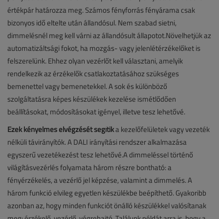
értékpár határozza meg. Számos fényforrás fényárama csak
bizonyos idő eltelte után állandósul. Nem szabad sietni,
dimmelésnél meg kell várni az állandósult állapotot.Növelhetjük az
automatizáltsági fokot, ha mozgás- vagy jelenlétérzékelőket is
felszerelünk. Ehhez olyan vezérlőt kell választani, amelyik
rendelkezik az érzékelők csatlakoztatásához szükséges
bemenettel vagy bemenetekkel. A sok és különböző
szolgáltatásra képes készülékek kezelése ismétlődően
beállításokat, módosításokat igényel, illetve tesz lehetővé.
Ezek kényelmes elvégzését segítik
a kezelőfelületek vagy vezeték
nélküli távirányítók. A DALI irányítási rendszer alkalmazása
egyszerű vezetékezést tesz lehetővé.A dimmeléssel történő
világításvezérlés folyamata három részre bontható: a
fényérzékelés, a vezérlő jel képzése, valamint a dimmelés. A
három funkció elvileg egyetlen készülékbe beépíthető. Gyakoribb
azonban az, hogy minden funkciót önálló készülékkel valósítanak
meg: érzékelő, vezérlő, végrehajtó. Találunk példát arra is, hogy a