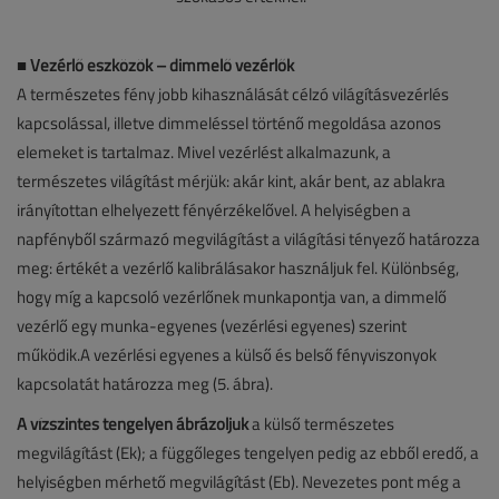
■
Vezérlő eszközök – dimmelő vezérlők
A természetes fény jobb kihasználását célzó világításvezérlés
kapcsolással, illetve dimmeléssel történő megoldása azonos
elemeket is tartalmaz. Mivel vezérlést alkalmazunk, a
természetes világítást mérjük: akár kint, akár bent, az ablakra
irányítottan elhelyezett fényérzékelővel. A helyiségben a
napfényből származó megvilágítást a világítási tényező határozza
meg: értékét a vezérlő kalibrálásakor használjuk fel. Különbség,
hogy míg a kapcsoló vezérlőnek munkapontja van, a dimmelő
vezérlő egy munka-egyenes (vezérlési egyenes) szerint
működik.A vezérlési egyenes a külső és belső fényviszonyok
kapcsolatát határozza meg (5. ábra).
A vízszintes tengelyen ábrázoljuk
a külső természetes
megvilágítást (Ek); a függőleges tengelyen pedig az ebből eredő, a
helyiségben mérhető megvilágítást (Eb). Nevezetes pont még a