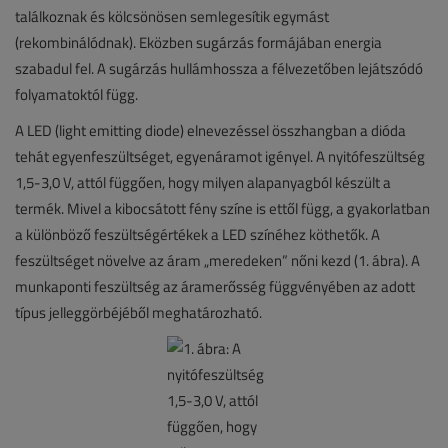
találkoznak és kölcsönösen semlegesítik egymást
(rekombinálódnak). Eközben sugárzás formájában energia
szabadul fel. A sugárzás hullámhossza a félvezetőben lejátszódó
folyamatoktól függ.
A LED (light emitting diode) elnevezéssel összhangban a dióda
tehát egyenfeszültséget, egyenáramot igényel. A nyitófeszültség
1,5-3,0 V, attól függően, hogy milyen alapanyagból készült a
termék. Mivel a kibocsátott fény színe is ettől függ, a gyakorlatban
a különböző feszültségértékek a LED színéhez köthetők. A
feszültséget növelve az áram „meredeken” nőni kezd (1. ábra). A
munkaponti feszültség az áramerősség függvényében az adott
típus jelleggörbéjéből meghatározható.