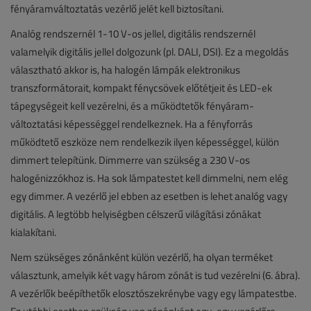
fényáramváltoztatás vezérlő jelét kell biztosítani.
Analóg rendszernél 1-10 V-os jellel, digitális rendszernél
valamelyik digitális jellel dolgozunk (pl. DALI, DSI). Ez a megoldás
választható akkor is, ha halogén lámpák elektronikus
transzformátorait, kompakt fénycsövek előtétjeit és LED-ek
tápegységeit kell vezérelni, és a működtetők fényáram-
változtatási képességgel rendelkeznek. Ha a fényforrás
működtető eszköze nem rendelkezik ilyen képességgel, külön
dimmert telepítünk. Dimmerre van szükség a 230 V-os
halogénizzókhoz is. Ha sok lámpatestet kell dimmelni, nem elég
egy dimmer. A vezérlő jel ebben az esetben is lehet analóg vagy
digitális. A legtöbb helyiségben célszerű világítási zónákat
kialakítani.
Nem szükséges zónánként külön vezérlő, ha olyan terméket
választunk, amelyik két vagy három zónát is tud vezérelni (6. ábra).
A vezérlők beépíthetők elosztószekrénybe vagy egy lámpatestbe.