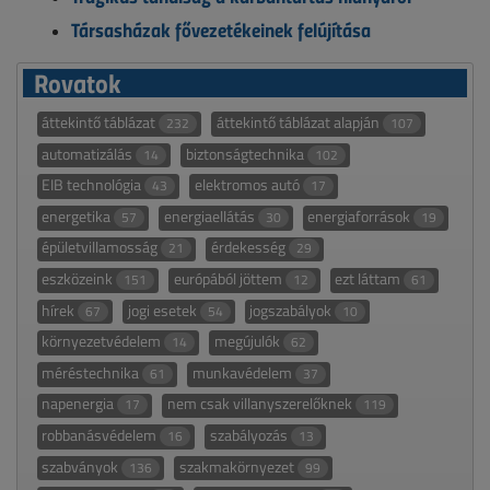
Társasházak fővezetékeinek felújítása
Rovatok
áttekintő táblázat
áttekintő táblázat alapján
232
107
automatizálás
biztonságtechnika
14
102
EIB technológia
elektromos autó
43
17
energetika
energiaellátás
energiaforrások
57
30
19
épületvillamosság
érdekesség
21
29
eszközeink
európából jöttem
ezt láttam
151
12
61
hírek
jogi esetek
jogszabályok
67
54
10
környezetvédelem
megújulók
14
62
méréstechnika
munkavédelem
61
37
napenergia
nem csak villanyszerelőknek
17
119
robbanásvédelem
szabályozás
16
13
szabványok
szakmakörnyezet
136
99