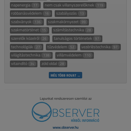
napenergia
nem csak villanyszerelőknek
17
119
robbanásvédelem
szabályozás
16
13
szabványok
szakmakörnyezet
136
99
szakmatörténet
számítástechnika
15
28
szerelők közelről
tanulságos történetek
26
97
technológiák
tűzvédelem
vezérléstechnika
27
52
97
világítástechnika
villámvédelem
138
110
vitaindító
zöld oldal
34
28
MÉG TÖBB ROVAT →
Lapunkat rendszeresen szemlézi az
www.observer.hu