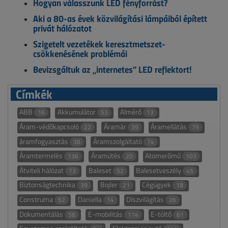
Hogyan válasszunk LED fényforrást?
Aki a 80-as évek közvilágítási lámpáiból épített
privát hálózatot
Szigetelt vezetékek keresztmetszet-
csökkenésének problémái
Bevizsgáltuk az „internetes” LED reflektort!
Címkék
ABB
Akkumulátor
Almérő
16
53
13
Áram-védőkapcsoló
Áramár
Áramellátás
22
39
79
áramfogyasztás
Áramszolgáltató
38
74
Áramtermelés
Áramütés
Atomerőmű
136
20
103
Átviteli hálózat
Baleset
Balesetveszély
73
52
45
Biztonságtechnika
Bojler
Cégügyek
39
21
18
Construma
Daniella
Díszvilágítás
52
14
26
Dokumentálás
E-mobilitás
E-töltő
58
114
61