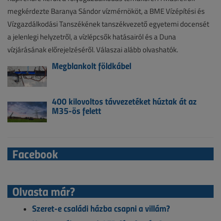
megkérdezte Baranya Sándor vízmérnököt, a BME Vízépítési és
Vízgazdálkodási Tanszékének tanszékvezető egyetemi docensét
a jelenlegi helyzetről, a vízlépcsők hatásairól és a Duna
vízjárásának előrejelzéséről. Válaszai alább olvashatók.
Megblankolt földkábel
400 kilovoltos távvezetéket húztak át az
M35-ös felett
Facebook
Olvasta már?
Szeret-e családi házba csapni a villám?