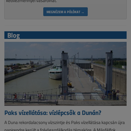
kedvezménnyel vásárolhat.
MEGNÉZEM A PÓLÓKAT →
Blog
Paks vízellátása: vízlépcsők a Dunán?
A Duna rekordalacsony vízszintje és Paks vízellátása kapcsán újra
napirendre került a folyógazdálkodás témaköre. A Másfélfok