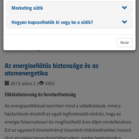
Mind gyakrabban merül fel a kérdés, mennyire biztos a magyar
Marketing sütik
fogyasztók ellátása villamos energiával? Az országnak mennyi
erőműre van szüksége? Milyen forrásokat használjunk az áram
Hogyan kapcsolhatók ki vagy be a sütik?
előállítására? Időszerű-e újabb atomerőműblokk építésének
előkészítésével foglalkozni?
Bezár
2013. július-augusztusi lapszám
Az energiaellátás biztonsága és az
atomenergetika
2013. július 2. |
3352
Ellátásbiztonság és fenntarthatóság
Az energiapolitikával szemben mind a vállalkozások, mind a
háztartások részéről az egyik legfontosabb elvárás, hogy az
energia folyamatosan és megfizethető áron álljon rendelkezésre.
Ezt az egyszerű követelményt összetett intézkedésekkel, hosszú
távú stratégiai tervezéssel lehet elérni, amibe beletartozik a