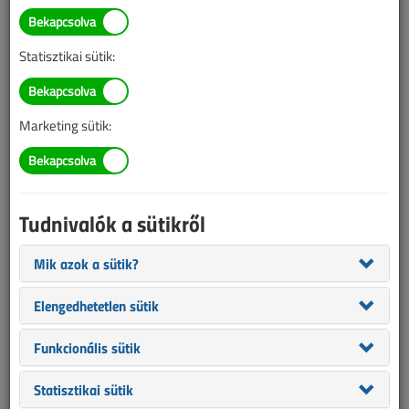
dr. Czibolya László
SZERZŐK LISTÁJA
Statisztikai sütik:
1653 |
|
Marketing sütik:
dr. Czibolya László cikkei
Tudnivalók a sütikről
A paksi bővítésről - láss tisztán!
2014. január 15. |
25 158
Mik azok a sütik?
Hírek, 2014. január
Elengedhetetlen sütik
A Paksi Atomerőmű bővítése
Funkcionális sütik
2013. augusztus 14. |
4883
Statisztikai sütik