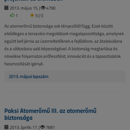
2013. május 15. |
4790
1
5 (1)
Az atomerőmű biztonsága sok tényezőtől függ. Ezek között
elsődleges a tervezési megoldások megalapozottsága, amelynek
együtt kell járnia az üzemeltetőknek a fejlődésre, az átalakulásra
és a változásra való képességével. A biztonság megtartása és
növelése folyamatos erőfeszítést, innovációt és a tapasztalatok
hasznosítását igényli.
2013. májusi lapszám
Paksi Atomerőmű III. az atomerőmű
biztonsága
2013. április 17. |
7681