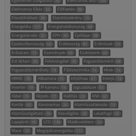
Egyetemes szolgáltató
Elektromos autó
24
144
Elektromos fűtés
Előfizetés
33
96
Elosztóhálózat
Elosztószekrény
38
14
Energetika
Energiahatékonyság
121
46
Energiatárolás
EPH
Építőipar
32
16
58
Épületvillamosság
Érdekesség
Erőművek
45
97
33
Erősáram
Események
Eszközeink
15
69
46
Ezt láttam
Felülvizsgálat
Fogyasztásmérő
26
35
48
Fogyasztásmérőhely
Fűtéstechnika
Hírek
19
14
14
HMKE
Hőkamera
InfoShow
Interjú
18
13
47
13
Inverter
IP kamera
Jogszabályok
19
14
53
Kábel
Képzés
Kiállítás
KNX
15
17
23
32
Kontár
Koronavírus
Közműcsatlakozás
43
24
13
Közműszolgáltató
Közvilágítás
Lakatfogó
16
26
25
Lapajánló
LED
Madárvédelem
16
138
14
Mavir
Megújuló energetika
23
111