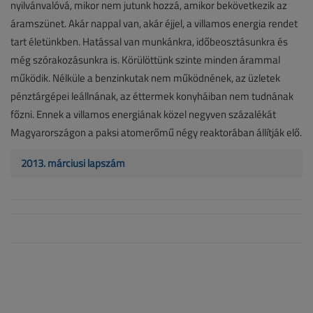
nyilvánvalóvá, mikor nem jutunk hozzá, amikor bekövetkezik az
áramszünet. Akár nappal van, akár éjjel, a villamos energia rendet
tart életünkben. Hatással van munkánkra, időbeosztásunkra és
még szórakozásunkra is. Körülöttünk szinte minden árammal
működik. Nélküle a benzinkutak nem működnének, az üzletek
pénztárgépei leállnának, az éttermek konyháiban nem tudnának
főzni. Ennek a villamos energiának közel negyven százalékát
Magyarországon a paksi atomerőmű négy reaktorában állítják elő.
2013. márciusi lapszám