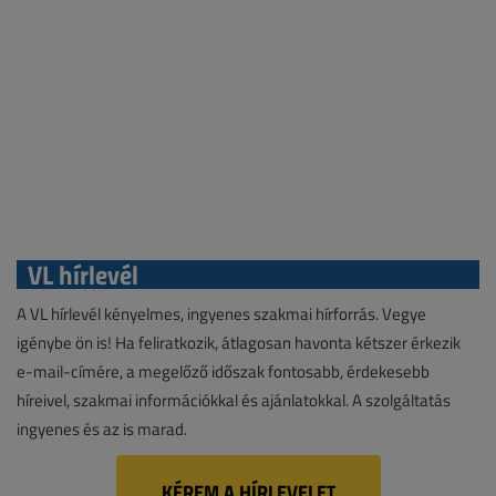
VL hírlevél
A VL hírlevél kényelmes, ingyenes szakmai hírforrás. Vegye
igénybe ön is! Ha feliratkozik, átlagosan havonta kétszer érkezik
e-mail-címére, a megelőző időszak fontosabb, érdekesebb
híreivel, szakmai információkkal és ajánlatokkal. A szolgáltatás
ingyenes és az is marad.
KÉREM A HÍRLEVELET