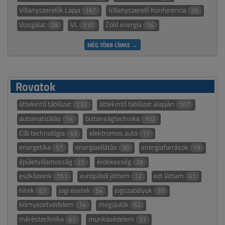
Villanyszerelők Lapja
Villanyszerelő Konferencia
167
30
Vizsgálat
VL
Zöld energia
28
110
16
MÉG TÖBB CÍMKE →
Rovatok
áttekintő táblázat
áttekintő táblázat alapján
232
107
automatizálás
biztonságtechnika
14
102
EIB technológia
elektromos autó
43
17
energetika
energiaellátás
energiaforrások
57
30
19
épületvillamosság
érdekesség
21
29
eszközeink
európából jöttem
ezt láttam
151
12
61
hírek
jogi esetek
jogszabályok
67
54
10
környezetvédelem
megújulók
14
62
méréstechnika
munkavédelem
61
37