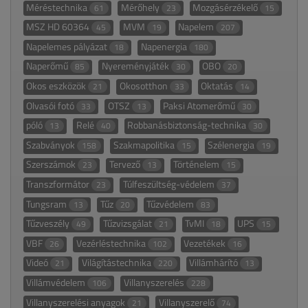
Méréstechnika
Mérőhely
Mozgásérzékelő
61
23
15
MSZ HD 60364
MVM
Napelem
45
19
207
Napelemes pályázat
Napenergia
18
180
Naperőmű
Nyereményjáték
OBO
85
30
20
Okos eszközök
Okosotthon
Oktatás
21
33
14
Olvasói fotó
OTSZ
Paksi Atomerőmű
33
13
30
póló
Relé
Robbanásbiztonság-technika
13
40
30
Szabványok
Szakmapolitika
Szélenergia
158
15
19
Szerszámok
Tervező
Történelem
23
13
15
Transzformátor
Túlfeszültség-védelem
23
37
Tungsram
Tűz
Tűzvédelem
13
20
83
Tűzveszély
Tűzvizsgálat
TvMI
UPS
49
21
18
15
VBF
Vezérléstechnika
Vezetékek
26
102
16
Videó
Világítástechnika
Villámhárító
21
220
13
Villámvédelem
Villanyszerelés
106
228
Villanyszerelési anyagok
Villanyszerelő
21
74