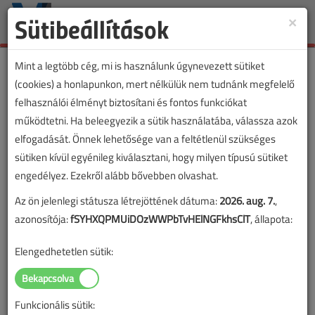
Sütibeállítások
×
Toggle
naviga
Mint a legtöbb cég, mi is használunk úgynevezett sütiket
(cookies) a honlapunkon, mert nélkülük nem tudnánk megfelelő
felhasználói élményt biztosítani és fontos funkciókat
működtetni. Ha beleegyezik a sütik használatába, válassza azok
elfogadását. Önnek lehetősége van a feltétlenül szükséges
sütiken kívül egyénileg kiválasztani, hogy milyen típusú sütiket
engedélyez. Ezekről alább bővebben olvashat.
Az ön jelenlegi státusza létrejöttének dátuma:
2026. aug. 7.
,
azonosítója:
fSYHXQPMUiDOzWWPbTvHElNGFkhsClT
, állapota:
Elengedhetetlen sütik:
Funkcionális sütik: