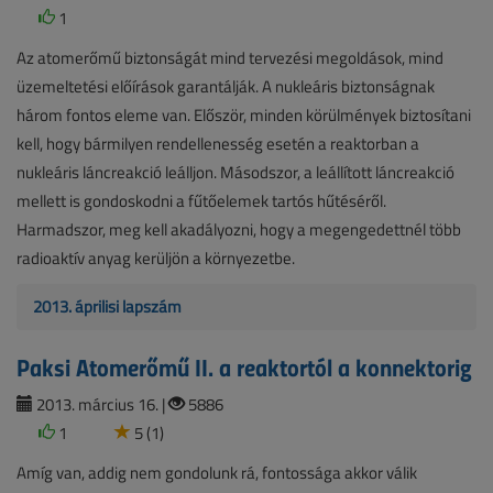
1
Az atomerőmű biztonságát mind tervezési megoldások, mind
üzemeltetési előírások garantálják. A nukleáris biztonságnak
három fontos eleme van. Először, minden körülmények biztosítani
kell, hogy bármilyen rendellenesség esetén a reaktorban a
nukleáris láncreakció leálljon. Másodszor, a leállított láncreakció
mellett is gondoskodni a fűtőelemek tartós hűtéséről.
Harmadszor, meg kell akadályozni, hogy a megengedettnél több
radioaktív anyag kerüljön a környezetbe.
2013. áprilisi lapszám
Paksi Atomerőmű II. a reaktortól a konnektorig
2013. március 16. |
5886
1
5 (1)
Amíg van, addig nem gondolunk rá, fontossága akkor válik