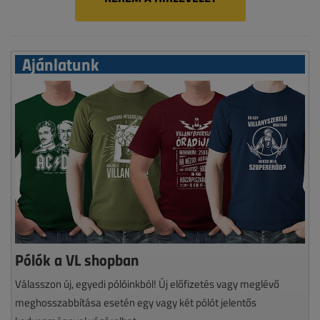
Ajánlatunk
Pólók a VL shopban
Válasszon új, egyedi pólóinkból! Új előfizetés vagy meglévő
meghosszabbítása esetén egy vagy két pólót jelentős