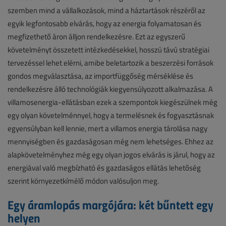
szemben mind a vállalkozások, mind a háztartások részéről az
egyik legfontosabb elvárás, hogy az energia folyamatosan és
megfizethető áron álljon rendelkezésre. Ezt az egyszerű
követelményt összetett intézkedésekkel, hosszú távú stratégiai
tervezéssel lehet elérni, amibe beletartozik a beszerzési források
gondos megválasztása, az importfüggőség mérséklése és
rendelkezésre álló technológiák kiegyensúlyozott alkalmazása. A
villamosenergia-ellátásban ezek a szempontok kiegészülnek még
egy olyan követelménnyel, hogy a termelésnek és fogyasztásnak
egyensúlyban kell lennie, mert a villamos energia tárolása nagy
mennyiségben és gazdaságosan még nem lehetséges. Ehhez az
alapkövetelményhez még egy olyan jogos elvárás is járul, hogy az
energiával való megbízható és gazdaságos ellátás lehetőség
szerint környezetkímélő módon valósuljon meg.
Egy áramlopás margójára: két bűntett egy
helyen