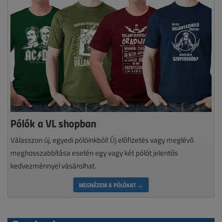
Pólók a VL shopban
Válasszon új, egyedi pólóinkból! Új előfizetés vagy meglévő
meghosszabbítása esetén egy vagy két pólót jelentős
kedvezménnyel vásárolhat.
MEGNÉZEM A PÓLÓKAT →