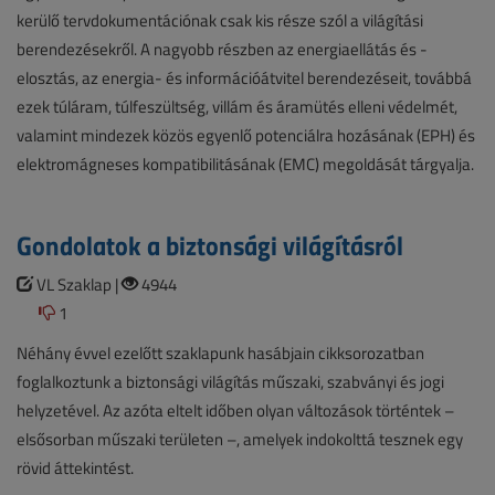
kerülő tervdokumentációnak csak kis része szól a világítási
berendezésekről. A nagyobb részben az energiaellátás és -
elosztás, az energia- és információátvitel berendezéseit, továbbá
ezek túláram, túlfeszültség, villám és áramütés elleni védelmét,
valamint mindezek közös egyenlő potenciálra hozásának (EPH) és
elektromágneses kompatibilitásának (EMC) megoldását tárgyalja.
Gondolatok a biztonsági világításról
VL Szaklap |
4944
1
Néhány évvel ezelőtt szaklapunk hasábjain cikksorozatban
foglalkoztunk a biztonsági világítás műszaki, szabványi és jogi
helyzetével. Az azóta eltelt időben olyan változások történtek –
elsősorban műszaki területen –, amelyek indokolttá tesznek egy
rövid áttekintést.