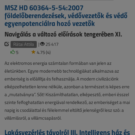
MSZ HD 60364-5-54:2007
földelőberendezések, védővezetők és védő
egyenpotenciálra hozó vezetők
Navigálás a változó előírások tengerében XI.
Rátai Attila
|
25 417
5
4.75 (4)
Az elektromos energia számtalan formában van jelen az
életünkben. Egyre modernebb technológiákat alkalmazva az
emberiség is előállítja és felhasználja. A modern civilizációnk
elképzelhetetlen lenne nélküle, azonban a természet is képes erre
a „mutatványra”. Sőt! Kiszámíthatatlan, elképesztő, emberi ésszel
szinte felfoghatatlan energiával rendelkező, az emberiséget a mai
napig is csodálattal és félelemmel eltöltő jelenségről lesz szó: a
villámlásról, a villámcsapásról.
Lakásvezérlés távolról III. Intelligens ház és