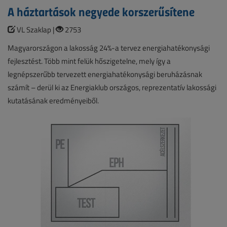
A háztartások negyede korszerűsítene
VL Szaklap |
2753
Magyarországon a lakosság 24%-a tervez energiahatékonysági
fejlesztést. Több mint felük hőszigetelne, mely így a
legnépszerűbb tervezett energiahatékonysági beruházásnak
számít – derül ki az Energiaklub országos, reprezentatív lakossági
kutatásának eredményeiből.