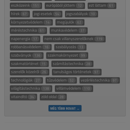
eszközeink
európából jöttem
ezt láttam
151
12
61
hírek
jogi esetek
jogszabályok
67
54
10
környezetvédelem
megújulók
14
62
méréstechnika
munkavédelem
61
37
napenergia
nem csak villanyszerelőknek
17
119
robbanásvédelem
szabályozás
16
13
szabványok
szakmakörnyezet
136
99
szakmatörténet
számítástechnika
15
28
szerelők közelről
tanulságos történetek
26
97
technológiák
tűzvédelem
vezérléstechnika
27
52
97
világítástechnika
villámvédelem
138
110
vitaindító
zöld oldal
34
28
MÉG TÖBB ROVAT →