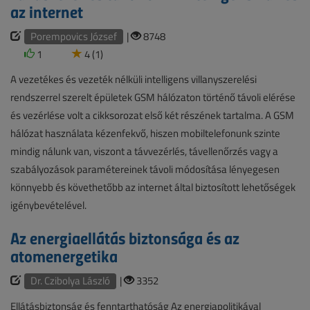
az internet
Porempovics József
|
8748
1
4 (1)
A vezetékes és vezeték nélküli intelligens villanyszerelési
rendszerrel szerelt épületek GSM hálózaton történő távoli elérése
és vezérlése volt a cikksorozat első két részének tartalma. A GSM
hálózat használata kézenfekvő, hiszen mobiltelefonunk szinte
mindig nálunk van, viszont a távvezérlés, távellenőrzés vagy a
szabályozások paramétereinek távoli módosítása lényegesen
könnyebb és követhetőbb az internet által biztosított lehetőségek
igénybevételével.
Az energiaellátás biztonsága és az
atomenergetika
Dr. Czibolya László
|
3352
Ellátásbiztonság és fenntarthatóság Az energiapolitikával