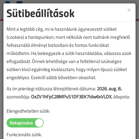
Sütibeállítások
×
Toggle
naviga
Mint a legtöbb cég, mi is használunk úgynevezett sütiket
(cookies) a honlapunkon, mert nélkülük nem tudnánk megfelelő
felhasználói élményt biztosítani és fontos funkciókat
működtetni. Ha beleegyezik a sütik használatába, válassza azok
elfogadását. Önnek lehetősége van a feltétlenül szükséges
sütiken kívül egyénileg kiválasztani, hogy milyen típusú sütiket
engedélyez. Ezekről alább bővebben olvashat.
Az ön jelenlegi státusza létrejöttének dátuma:
2026. aug. 8.
,
azonosítója:
OxZV1hFpC28MPuS1DF3EK7Idw6xVLDX
, állapota:
Elengedhetetlen sütik:
Funkcionális sütik:
Lapszám: