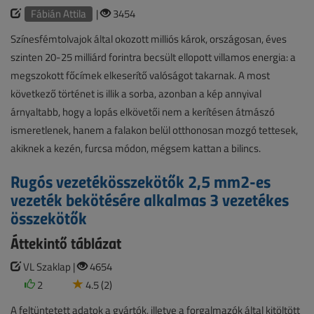
Fábián Attila
|
3454
Színesfémtolvajok által okozott milliós károk, országosan, éves
szinten 20-25 milliárd forintra becsült ellopott villamos energia: a
megszokott főcímek elkeserítő valóságot takarnak. A most
következő történet is illik a sorba, azonban a kép annyival
árnyaltabb, hogy a lopás elkövetői nem a kerítésen átmászó
ismeretlenek, hanem a falakon belül otthonosan mozgó tettesek,
akiknek a kezén, furcsa módon, mégsem kattan a bilincs.
Rugós vezetékösszekötők 2,5 mm2-es
vezeték bekötésére alkalmas 3 vezetékes
összekötők
Áttekintő táblázat
VL Szaklap |
4654
2
4.5 (2)
A feltüntetett adatok a gyártók, illetve a forgalmazók által kitöltött