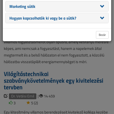
inverter alakítja át a hálózattal szinkronban levő váltakozó
Marketing sütik
feszültséggé. A hazánkban használható inverterek csoportja
rendkívül szűk, a hálózati engedélyesek által elfogadott típusok
Hogyan kapcsolhatók ki vagy be a sütik?
szerelhetők csak fel. A napelemes rendszer telepítését követően
(ha közben már végigfutott a háztartási méretű kiserőmű [HMKE]
Bezár
csatlakozási ügyintézése) a hálózati engedélyes lecseréli a
villamos fogyasztásmérőt olyan típusra, amely kétirányú mérésre
képes, ami nemcsak a fogyasztást, hanem a napelemek által
megtermelt és a belső hálózaton el nem fogyasztott, a közcélú
hálózatba visszatáplált energiamennyiséget is méri.
Világítástechnikai
szabványkövetelmények egy kivitelezési
tervben
Dr. Vetési Emil
|
14 459
3
5 (2)
Egy létesítmény villamos berendezéseit kivitelező kolléga kezébe