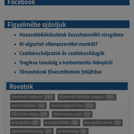
Facebook
Figyelmébe ajánljuk
Hosszabbítókészletek összehasonlító vizsgálata
Ki végezhet villanyszerelési munkát?
Csatlakozóaljzatok és csatlakozódugók
Tragikus tanulság a karbantartás hiányáról
Társasházak fővezetékeinek felújítása
Rovatok
áttekintő táblázat
áttekintő táblázat alapján
232
107
automatizálás
biztonságtechnika
14
102
EIB technológia
elektromos autó
43
17
energetika
energiaellátás
energiaforrások
57
30
19
épületvillamosság
érdekesség
21
29