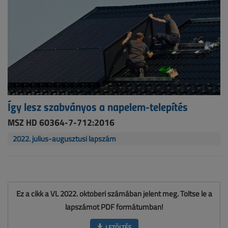
Így lesz szabványos a napelem-telepítés
MSZ HD 60364-7-712:2016
2022. július-augusztusi lapszám
Ez a cikk a VL 2022. októberi számában jelent meg. Töltse le a
lapszámot PDF formátumban!
LETÖLTÉS