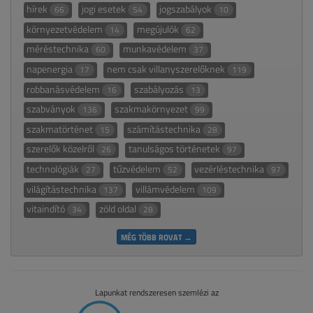
hírek
jogi esetek
jogszabályok
66
54
10
környezetvédelem
megújulók
14
62
méréstechnika
munkavédelem
60
37
napenergia
nem csak villanyszerelőknek
17
119
robbanásvédelem
szabályozás
16
13
szabványok
szakmakörnyezet
136
99
szakmatörténet
számítástechnika
15
28
szerelők közelről
tanulságos történetek
26
97
technológiák
tűzvédelem
vezérléstechnika
27
52
97
világítástechnika
villámvédelem
137
109
vitaindító
zöld oldal
34
28
MÉG TÖBB ROVAT →
Lapunkat rendszeresen szemlézi az