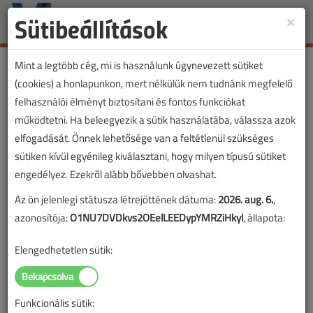
Sütibeállítások
×
Toggle
naviga
Mint a legtöbb cég, mi is használunk úgynevezett sütiket
(cookies) a honlapunkon, mert nélkülük nem tudnánk megfelelő
felhasználói élményt biztosítani és fontos funkciókat
működtetni. Ha beleegyezik a sütik használatába, válassza azok
elfogadását. Önnek lehetősége van a feltétlenül szükséges
sütiken kívül egyénileg kiválasztani, hogy milyen típusú sütiket
engedélyez. Ezekről alább bővebben olvashat.
Az ön jelenlegi státusza létrejöttének dátuma:
2026. aug. 6.
,
azonosítója:
O1NU7DVDkvs2OEelLEEDypYMRZiHkyl
, állapota:
Elengedhetetlen sütik:
Funkcionális sütik:
Lapszám: