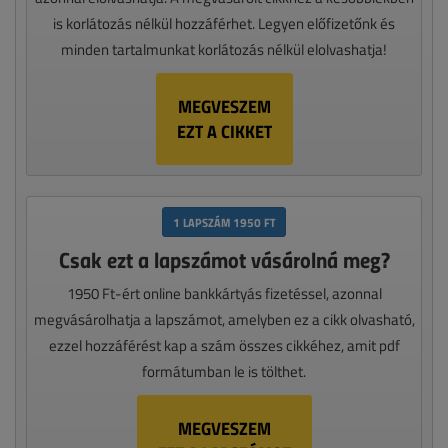
is korlátozás nélkül hozzáférhet. Legyen előfizetőnk és
minden tartalmunkat korlátozás nélkül elolvashatja!
MEGVESZEM
EZT A CIKKET
1 LAPSZÁM 1950 FT
Csak ezt a lapszámot vásárolná meg?
1950 Ft-ért online bankkártyás fizetéssel, azonnal
megvásárolhatja a lapszámot, amelyben ez a cikk olvasható,
ezzel hozzáférést kap a szám összes cikkéhez, amit pdf
formátumban le is tölthet.
MEGVESZEM