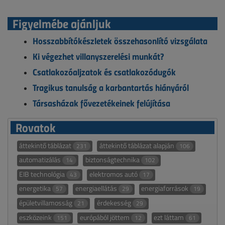
Figyelmébe ajánljuk
Hosszabbítókészletek összehasonlító vizsgálata
Ki végezhet villanyszerelési munkát?
Csatlakozóaljzatok és csatlakozódugók
Tragikus tanulság a karbantartás hiányáról
Társasházak fővezetékeinek felújítása
Rovatok
áttekintő táblázat
áttekintő táblázat alapján
231
106
automatizálás
biztonságtechnika
14
102
EIB technológia
elektromos autó
43
17
energetika
energiaellátás
energiaforrások
57
29
19
épületvillamosság
érdekesség
21
29
eszközeink
európából jöttem
ezt láttam
151
12
61