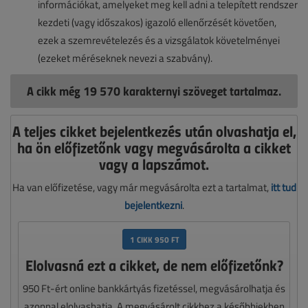
információkat, amelyeket meg kell adni a telepített rendszer
kezdeti (vagy időszakos) igazoló ellenőrzését követően,
ezek a szemrevételezés és a vizsgálatok követelményei
(ezeket méréseknek nevezi a szabvány).
A cikk még 19 570 karakternyi szöveget tartalmaz.
A teljes cikket bejelentkezés után olvashatja el,
ha ön előfizetőnk vagy megvásárolta a cikket
vagy a lapszámot.
Ha van előfizetése, vagy már megvásárolta ezt a tartalmat,
itt tud
bejelentkezni
.
1 CIKK 950 FT
Elolvasná ezt a cikket, de nem előfizetőnk?
950 Ft-ért online bankkártyás fizetéssel, megvásárolhatja és
azonnal elolvashatja. A megvásárolt cikkhez a későbbiekben