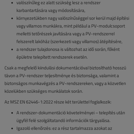
valószínűleg ez alatt szükség lesz a rendszer
karbantartására vagy módosítására,
környezetükben nagy valószínűséggel sor kerül majd építési
vagy villamos munkákra, mint például a PV-modulcsoport
melletti tetőrészek javítására vagy a PV-rendszerrel
felszerelt lakóház (szerkezeti vagy villamos) átépítésére,
a rendszer tulajdonosa is változhat az idő során, főként
épületre telepített rendszerek esetén.
Csak a megfelelő kiindulási dokumentációval biztosítható hosszú
távon a PV-rendszer teljesítménye és biztonsága, valamint a
biztonságos munkavégzés a PV-rendszereken, vagy a közvetlen
közelükben szükséges munkálatok során.
Az MSZ EN 62446-1:2022 része két területtel foglalkozik:
A rendszer-dokumentáció követelményei – telepítés után
ügyfél felé szolgáltatandó információk tárgyalása.
Igazoló ellenőrzés: ez a rész tartalmazza azokat az