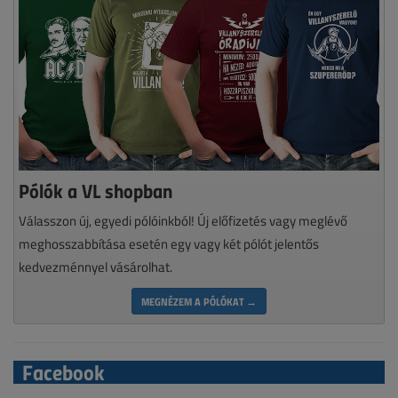
Pólók a VL shopban
Válasszon új, egyedi pólóinkból! Új előfizetés vagy meglévő
meghosszabbítása esetén egy vagy két pólót jelentős
kedvezménnyel vásárolhat.
MEGNÉZEM A PÓLÓKAT →
Facebook