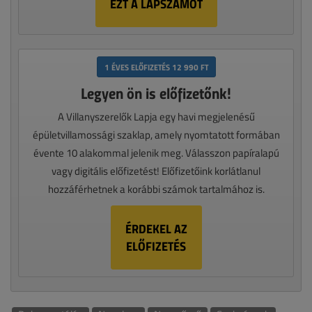
EZT A LAPSZÁMOT
1 ÉVES ELŐFIZETÉS 12 990 FT
Legyen ön is előfizetőnk!
A Villanyszerelők Lapja egy havi megjelenésű
épületvillamossági szaklap, amely nyomtatott formában
évente 10 alakommal jelenik meg. Válasszon papíralapú
vagy digitális előfizetést! Előfizetőink korlátlanul
hozzáférhetnek a korábbi számok tartalmához is.
ÉRDEKEL AZ
ELŐFIZETÉS