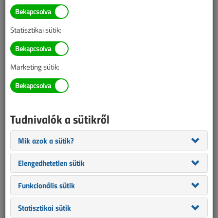
TARTALOM
Statisztikai sütik:
Szabványok
Napelemes rendszerek
Marketing sütik:
vizsgálati, dokumentációs
és karbantartási
Tudnivalók a sütikről
követelményei 1.
Mik azok a sütik?
2022/10. lapszám
|
Rátai Attila
|
7455 |
Elengedhetetlen sütik
Funkcionális sütik
Statisztikai sütik