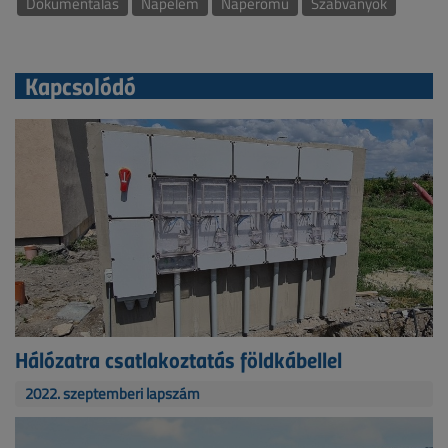
Dokumentálás
Napelem
Naperőmű
Szabványok
Kapcsolódó
Hálózatra csatlakoztatás földkábellel
2022. szeptemberi lapszám