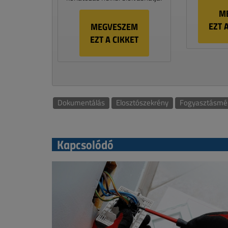
M
EZT 
MEGVESZEM
EZT A CIKKET
Dokumentálás
Elosztószekrény
Fogyasztásmé
Kapcsolódó