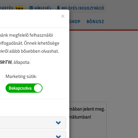
FIZETÉS
HÍRLEVÉL
BELÉPÉS/REGISZTRÁCIÓ
TIPP
×
ÍREK
LAPSZÁMOK
BLOG
SHOP
BÓNUSZ
nánk megfelelő felhasználói
 elfogadását. Önnek lehetősége
zekről alább bővebben olvashat.
9ihTW
, állapota:
Marketing sütik:
z a cikk a VL 2022. szeptemberi számában jelent meg.
Töltse le a lapszámot PDF formátumban!
LETÖLTÉS