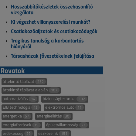
Hosszabbítókészletek összehasonlító
vizsgálata
Ki végezhet villanyszerelési munkát?
Csatlakozóaljzatok és csatlakozódugók
Tragikus tanulság a karbantartás
hiányáról
Társasházak fővezetékeinek felújítása
Rovatok
áttekintő táblázat
232
áttekintő táblázat alapján
107
automatizálás
biztonságtechnika
14
102
EIB technológia
elektromos autó
43
17
energetika
energiaellátás
57
30
energiaforrások
épületvillamosság
19
21
érdekesség
eszközeink
29
151