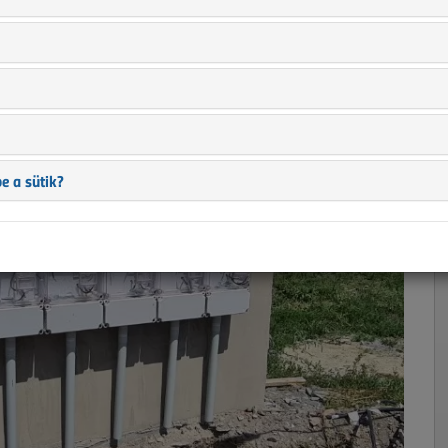
s földkábellel
e a sütik?