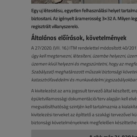
Egy új létesítésű, egyetlen felhasználási helyet tartalm
biztosítani. Az igényelt áramerősség 3×32 A. Milyen le
regisztrált villanyszerelő.
Általános előírások, követelmények
A 27/2020. (VII. 16.) ITM rendelettel módosított 40/2017
úgy kell megtervezni, létesíteni, üzembe helyezni, üzeme
üzemen kívül helyezni és megszüntetni, hogy az megfel
Szabályzat) meghatározott műszaki biztonsági követe
katasztrófavédelmi és munkavédelmi jogszabályokban 
A kivitelezést az arra jogosult tervező által készített,
épületvillamossági dokumentáció/terv alapján kell elvé
megvalósíthatóság szintjén kell tartalmaznia a kialakí
kivitelezési terveket az építtető a szakági tervezővel
biztonsági követelményeknek megfelelően készíttetheti