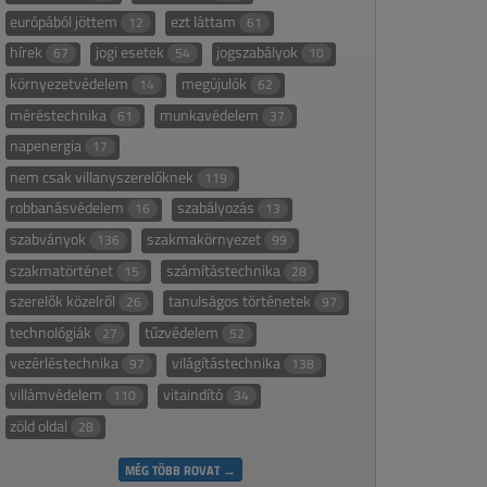
európából jöttem
ezt láttam
12
61
hírek
jogi esetek
jogszabályok
67
54
10
környezetvédelem
megújulók
14
62
méréstechnika
munkavédelem
61
37
napenergia
17
nem csak villanyszerelőknek
119
robbanásvédelem
szabályozás
16
13
szabványok
szakmakörnyezet
136
99
szakmatörténet
számítástechnika
15
28
szerelők közelről
tanulságos történetek
26
97
technológiák
tűzvédelem
27
52
vezérléstechnika
világítástechnika
97
138
villámvédelem
vitaindító
110
34
zöld oldal
28
MÉG TÖBB ROVAT →