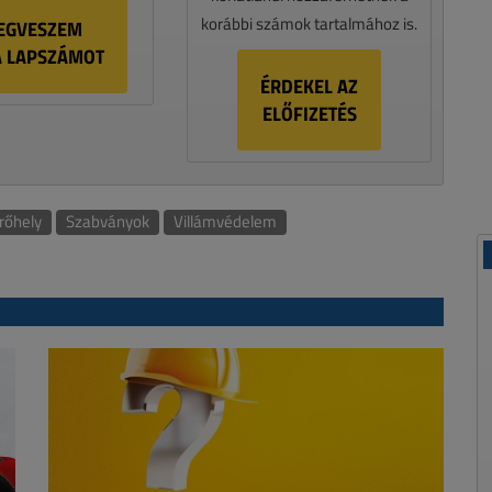
korábbi számok tartalmához is.
EGVESZEM
A LAPSZÁMOT
ÉRDEKEL AZ
ELŐFIZETÉS
rőhely
Szabványok
Villámvédelem