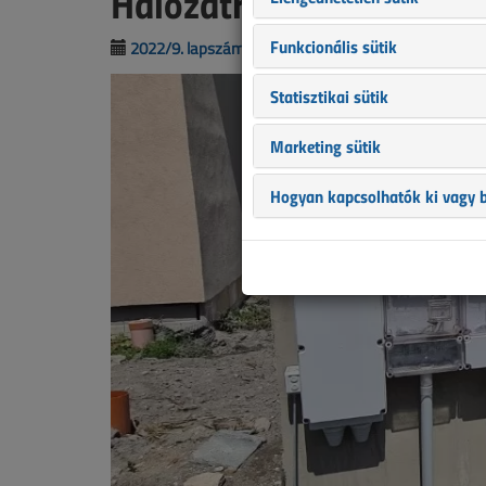
Hálózatra csatlakoztatá
Funkcionális sütik
2022/9. lapszám
|
Benyák László
|
5415 |
Statisztikai sütik
Marketing sütik
Hogyan kapcsolhatók ki vagy b