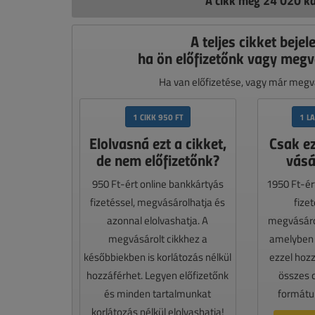
A cikk még 24 020 ka
A teljes cikket bejel
ha ön előfizetőnk vagy megv
Ha van előfizetése, vagy már megvá
1 CIKK 950 FT
1 L
Elolvasná ezt a cikket,
Csak e
de nem előfizetőnk?
vásá
950 Ft-ért online bankkártyás
1950 Ft-ér
fizetéssel, megvásárolhatja és
fize
azonnal elolvashatja. A
megvásáro
megvásárolt cikkhez a
amelyben e
későbbiekben is korlátozás nélkül
ezzel hoz
hozzáférhet. Legyen előfizetőnk
összes 
és minden tartalmunkat
formátum
korlátozás nélkül elolvashatja!