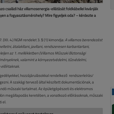
azó családi ház villamosenergia-ellátását földkábellel kívánják
gyen a fogyasztásmérőhely? Mire figyeljek oda? – kérdezte a
. (XII. 4.) NGM rendelet 3. § (1) kimondja:
A villamos berendezést
ltetni, átalakítani, javítani, rendszeresen karbantartani,
eljen az 1. mellékletben (Villamos Műszaki Biztonsági
lményeknek, valamint a környezetvédelmi, tűzvédelmi,
előírtaknak.
 engedélyekkel, hozzájárulásokkal rendelkező rendszerleírás/
gezni. A szakági tervező által készített dokumentációnak, a
tandó műszaki tartalmat. Az épületgépészeti és elektromos
 külön megállapodás keretében, a vonatkozó előírásoknak, műszaki
 el.