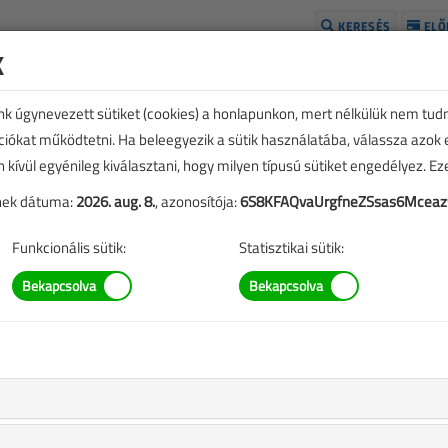
KERESÉS
ELŐ
k
H
unk úgynevezett sütiket (cookies) a honlapunkon, mert nélkülük nem tud
kciókat működtetni. Ha beleegyezik a sütik használatába, válassza azok
n kívül egyénileg kiválasztani, hogy milyen típusú sütiket engedélyez. E
tének dátuma:
2026. aug. 8.
, azonosítója:
6S8KFAQvaUrgfneZSsas6Mceaz
Funkcionális sütik:
Statisztikai sütik:
E
TARTALOM