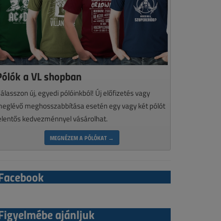
Pólók a VL shopban
álasszon új, egyedi pólóinkból! Új előfizetés vagy
eglévő meghosszabbítása esetén egy vagy két pólót
elentős kedvezménnyel vásárolhat.
MEGNÉZEM A PÓLÓKAT →
Facebook
Figyelmébe ajánljuk