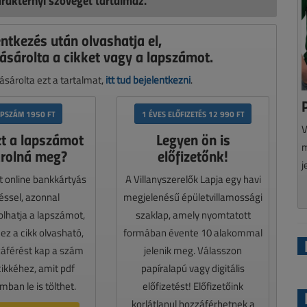
rakternyi szöveget tartalmaz.
entkezés után olvashatja el,
ásárolta a cikket vagy a lapszámot.
sárolta ezt a tartalmat,
itt tud bejelentkezni
.
APSZÁM 1950 FT
1 ÉVES ELŐFIZETÉS 12 990 FT
V
zt a lapszámot
Legyen ön is
m
rolná meg?
előfizetőnk!
j
t online bankkártyás
A Villanyszerelők Lapja egy havi
téssel, azonnal
megjelenésű épületvillamossági
lhatja a lapszámot,
szaklap, amely nyomtatott
z a cikk olvasható,
formában évente 10 alakommal
záférést kap a szám
jelenik meg. Válasszon
cikkéhez, amit pdf
papíralapú vagy digitális
ban le is tölthet.
előfizetést! Előfizetőink
korlátlanul hozzáférhetnek a