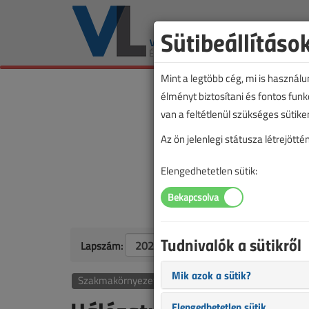
Sütibeállításo
Mint a legtöbb cég, mi is használ
élményt biztosítani és fontos fun
van a feltétlenül szükséges sütike
Az ön jelenlegi státusza létrejöt
Elengedhetetlen sütik:
Tudnivalók a sütikről
Lapszám:
Mik azok a sütik?
Szakmakörnyezet
Elengedhetetlen sütik