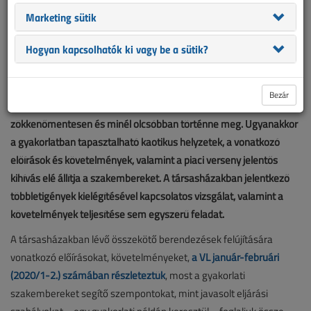
Marketing sütik
Hogyan kapcsolhatók ki vagy be a sütik?
Bezár
Az ügyfél szeretné, ha a többletigényének kielégítése gyorsan,
zökkenőmentesen és minél olcsóbban történne meg. Ugyanakkor
a gyakorlatban tapasztalható kaotikus helyzetek, a vonatkozó
előírások és követelmények, valamint a piaci verseny jelentős
kihívás elé állítja a szakembereket. A társasházakban jelentkező
többletigények kielégítésével kapcsolatos vizsgálat, valamint a
követelmények teljesítése sem egyszerű feladat.
A társasházakban lévő összekötő berendezések felújítására
vonatkozó előírásokat, követelményeket,
a VL január-februári
(2020/1-2.) számában részleteztük
, most a gyakorlati
szakembereket segítő szempontokat, mint javasolt eljárási