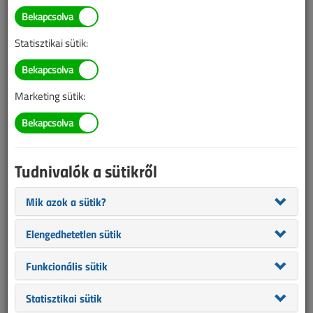
TARTALOM
Statisztikai sütik:
Szakmakörnyezet
Társasházakban jelentkező
Marketing sütik:
többletigények teljesítése
2020/12. lapszám
|
Benyák László
|
4030 |
Tudnivalók a sütikről
Figylem! Ez a cikk 6 éve frissült utoljára. A benne szereplő
Mik azok a sütik?
információk mára aktualitásukat veszíthették, valamint a tartalom
Elengedhetetlen sütik
helyenként hiányos lehet (képek, táblázatok stb.).
Funkcionális sütik
Statisztikai sütik