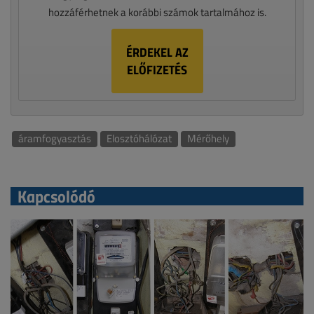
hozzáférhetnek a korábbi számok tartalmához is.
ÉRDEKEL AZ
ELŐFIZETÉS
áramfogyasztás
Elosztóhálózat
Mérőhely
Kapcsolódó