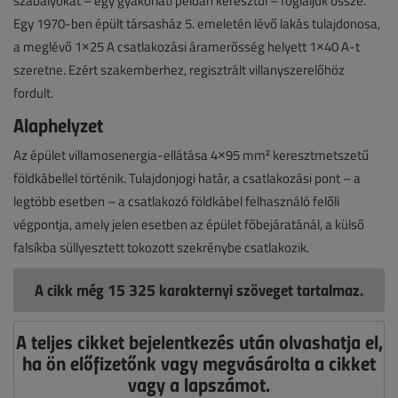
szabályokat – egy gyakorlati példán keresztül – foglaljuk össze.
Egy 1970-ben épült társasház 5. emeletén lévő lakás tulajdonosa,
a meglévő 1×25 A csatlakozási áramerősség helyett 1×40 A-t
szeretne. Ezért szakemberhez, regisztrált villanyszerelőhöz
fordult.
Alaphelyzet
Az épület villamosenergia-ellátása 4×95 mm² keresztmetszetű
földkábellel történik. Tulajdonjogi határ, a csatlakozási pont – a
legtöbb esetben – a csatlakozó földkábel felhasználó felőli
végpontja, amely jelen esetben az épület főbejáratánál, a külső
falsíkba süllyesztett tokozott szekrénybe csatlakozik.
A cikk még 15 325 karakternyi szöveget tartalmaz.
A teljes cikket bejelentkezés után olvashatja el,
ha ön előfizetőnk vagy megvásárolta a cikket
vagy a lapszámot.