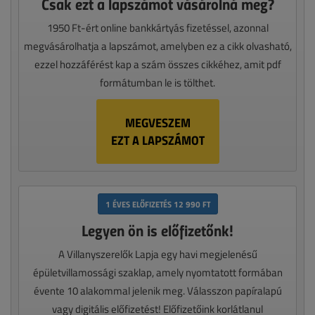
Csak ezt a lapszámot vásárolná meg?
1950 Ft-ért online bankkártyás fizetéssel, azonnal
megvásárolhatja a lapszámot, amelyben ez a cikk olvasható,
ezzel hozzáférést kap a szám összes cikkéhez, amit pdf
formátumban le is tölthet.
MEGVESZEM
EZT A LAPSZÁMOT
1 ÉVES ELŐFIZETÉS 12 990 FT
Legyen ön is előfizetőnk!
A Villanyszerelők Lapja egy havi megjelenésű
épületvillamossági szaklap, amely nyomtatott formában
évente 10 alakommal jelenik meg. Válasszon papíralapú
vagy digitális előfizetést! Előfizetőink korlátlanul