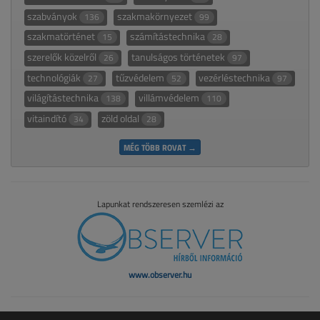
szabványok
szakmakörnyezet
136
99
szakmatörténet
számítástechnika
15
28
szerelők közelről
tanulságos történetek
26
97
technológiák
tűzvédelem
vezérléstechnika
27
52
97
világítástechnika
villámvédelem
138
110
vitaindító
zöld oldal
34
28
MÉG TÖBB ROVAT →
Lapunkat rendszeresen szemlézi az
www.observer.hu