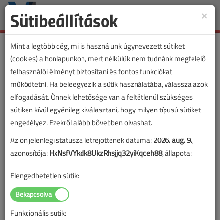
Sütibeállítások
×
Toggle
naviga
Mint a legtöbb cég, mi is használunk úgynevezett sütiket
(cookies) a honlapunkon, mert nélkülük nem tudnánk megfelelő
felhasználói élményt biztosítani és fontos funkciókat
működtetni. Ha beleegyezik a sütik használatába, válassza azok
elfogadását. Önnek lehetősége van a feltétlenül szükséges
sütiken kívül egyénileg kiválasztani, hogy milyen típusú sütiket
engedélyez. Ezekről alább bővebben olvashat.
Az ön jelenlegi státusza létrejöttének dátuma:
2026. aug. 9.
,
azonosítója:
HxNsfVYkdk8UkzRhsjjq32yiKqceh88
, állapota:
Elengedhetetlen sütik:
Funkcionális sütik:
Lapszám: