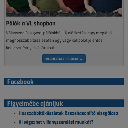
Pólók a VL shopban
Válasszon új, egyedi pólóinkból! Új előfizetés vagy meglévő
meghosszabbítása esetén egy vagy két pólót jelentős
kedvezménnyel vásárolhat.
MEGNÉZEM A PÓLÓKAT →
Facebook
Figyelmébe ajánljuk
Hosszabbítókészletek összehasonlító vizsgálata
Ki végezhet villanyszerelési munkát?