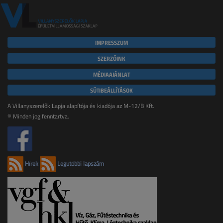
IMPRESSZUM
SZERZŐINK
MÉDIAAJÁNLAT
SÜTIBEÁLLÍTÁSOK
A Villanyszerelők Lapja alapítója és kiadója az M-12/B Kft.
© Minden jog fenntartva.
Hírek
Legutóbbi lapszám