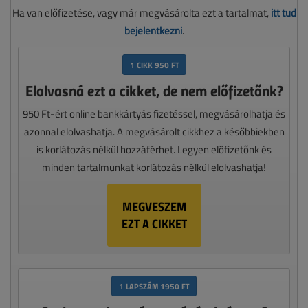
Ha van előfizetése, vagy már megvásárolta ezt a tartalmat,
itt tud
bejelentkezni
.
1 CIKK 950 FT
Elolvasná ezt a cikket, de nem előfizetőnk?
950 Ft-ért online bankkártyás fizetéssel, megvásárolhatja és
azonnal elolvashatja. A megvásárolt cikkhez a későbbiekben
is korlátozás nélkül hozzáférhet. Legyen előfizetőnk és
minden tartalmunkat korlátozás nélkül elolvashatja!
MEGVESZEM
EZT A CIKKET
1 LAPSZÁM 1950 FT