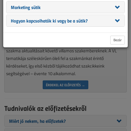
Marketing sütik
Hogyan kapcsolhatók ki vagy be a sütik?
Magyarország piacvezető épületvillamossági szaklapja
Bezár
nélkülözhetetlen olvasmánya minden munkájára igényes, a
szakma aktualitásait követő villamos szakembereknek. A VL
tematikája széleskörűen öleli fel a szakmánkat érintő
kérdéseket, így első kézből tájékozódhat szakcikkeink
segítségével – évente 10 alkalommal.
ÉRDEKEL AZ ELŐFIZETÉS →
Tudnivalók az előfizetésekről
Miért jó nekem, ha előfizetek?