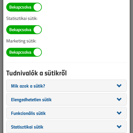
BELÉPÉS/REGISZTRÁCIÓ
Statisztikai sütik:
Tudnivalók az online cikkvásárlásról
Marketing sütik:
Van más mód ahhoz, hogy hozzáférjek egy cikkhez?
A megvásárolt cikket megkapom nyomtatott formában
is?
Tudnivalók a sütikről
Meddig érvényes a hozzáférés a megvásárolt cikkhez?
Mik azok a sütik?
VL előfizetés
Elengedhetetlen sütik
Funkcionális sütik
Statisztikai sütik