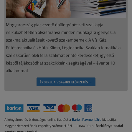
Magyarország piacvezető épületgépészeti szaklapja
nélkülözhetetlen olvasmánya minden munkájára igényes, a
szakma aktualitásait követő szakembernek. A Víz, Gáz,
Fűtéstechnika és Hűtő, Klíma, Légtechnika Szaklap tematikája
széleskörűen öleli fel a szakmát érintő kérdéseket, így első
kézből tájékozódhat szakcikkeink segítségével – évente 10
alkalommal.
ÉRDEKEL A VGF&HKL ELŐFIZETÉS →
A kényelmes és biztonságos online fizetést a
Barion Payment Zrt.
biztosítja.
Magyar Nemzeti Bank engedély száma: H-EN-I-1064/2013.
Bankkártya-adatai
hozzánk nem jutnak el.