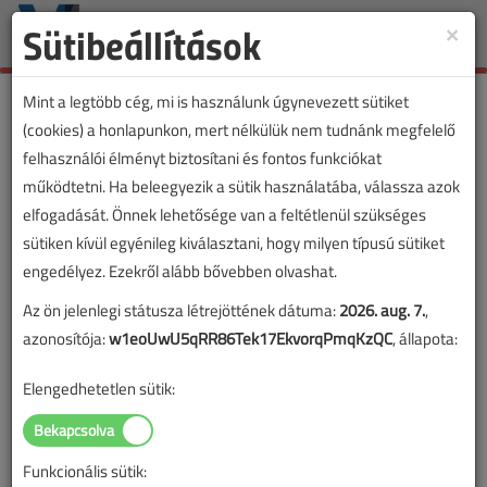
Sütibeállítások
×
Toggle
naviga
Mint a legtöbb cég, mi is használunk úgynevezett sütiket
(cookies) a honlapunkon, mert nélkülük nem tudnánk megfelelő
felhasználói élményt biztosítani és fontos funkciókat
VL cikkvásárlás
működtetni. Ha beleegyezik a sütik használatába, válassza azok
elfogadását. Önnek lehetősége van a feltétlenül szükséges
Hálózatra csatlakoztatás földkábellel című
sütiken kívül egyénileg kiválasztani, hogy milyen típusú sütiket
cikk vásárlása
engedélyez. Ezekről alább bővebben olvashat.
Az ön jelenlegi státusza létrejöttének dátuma:
2026. aug. 7.
,
A vásárlással korlátlan hozzáférést kap a cikkhez, ami a
azonosítója:
w1eoUwU5qRR86Tek17EkvorqPmqKzQC
, állapota:
sikeres online elektronikus fizetést követően azonnal
aktiválódik. A hozzáférése nem évül el.
Elengedhetetlen sütik:
A rendeléshez kérjük, lépjen be!
Illetve, ha még nem tette meg, kérjük, regisztráljon!
Funkcionális sütik: