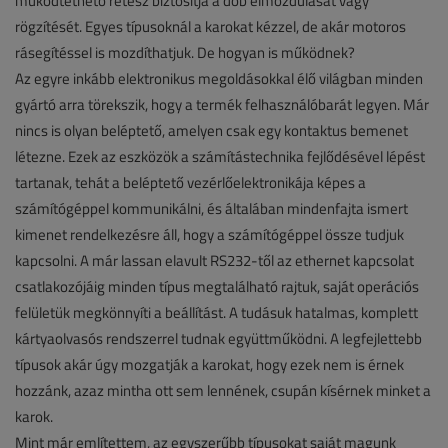
működtethető retesz biztosítja a dob elmozdulását vagy
rögzítését. Egyes típusoknál a karokat kézzel, de akár motoros
rásegítéssel is mozdíthatjuk. De hogyan is működnek?
Az egyre inkább elektronikus megoldásokkal élő világban minden
gyártó arra törekszik, hogy a termék felhasználóbarát legyen. Már
nincs is olyan beléptető, amelyen csak egy kontaktus bemenet
létezne. Ezek az eszközök a számítástechnika fejlődésével lépést
tartanak, tehát a beléptető vezérlőelektronikája képes a
számítógéppel kommunikálni, és általában mindenfajta ismert
kimenet rendelkezésre áll, hogy a számítógéppel össze tudjuk
kapcsolni. A már lassan elavult RS232-től az ethernet kapcsolat
csatlakozójáig minden típus megtalálható rajtuk, saját operációs
felületük megkönnyíti a beállítást. A tudásuk hatalmas, komplett
kártyaolvasós rendszerrel tudnak együttműködni. A legfejlettebb
típusok akár úgy mozgatják a karokat, hogy ezek nem is érnek
hozzánk, azaz mintha ott sem lennének, csupán kísérnek minket a
karok.
Mint már említettem, az egyszerűbb típusokat saját magunk