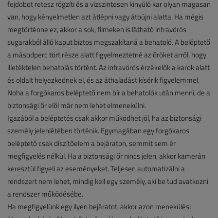
fejdobot retesz rögzíti és a vízszintesen kinyúló kar olyan magasan
van, hogy kényelmetlen azt átlépni vagy átbújni alatta. Ha mégis
megtörténne ez, akkor a sok, filmeken is látható infravörös
sugarakból álló kaput biztos megszakítaná a behatoló. A beléptető
a másodperc tört része alatt figyelmeztetné az őröket arról, hogy
illetéktelen behatolás történt. Az infravörös érzékelők a karok alatt
és oldalt helyezkednek el, és az áthaladást kísérik figyelemmel.
Noha a forgókaros beléptető nem bír a behatolók után menni, de a
biztonsági őr elől már nem lehet elmenekülni.
Igazából a beléptetés csak akkor működhet jól, ha az biztonsági
személy jelenlétében történik. Egymagában egy forgókaros
beléptető csak díszítőelem a bejáraton, semmit sem ér
megfigyelés nélkül. Ha a biztonsági őr nincs jelen, akkor kamerán
keresztül figyeli az eseményeket. Teljesen automatizálni a
rendszert nem lehet, mindig kell egy személy, aki be tud avatkozni
a rendszer működésébe.
Ha megfigyelünk egy ilyen bejáratot, akkor azon menekülési