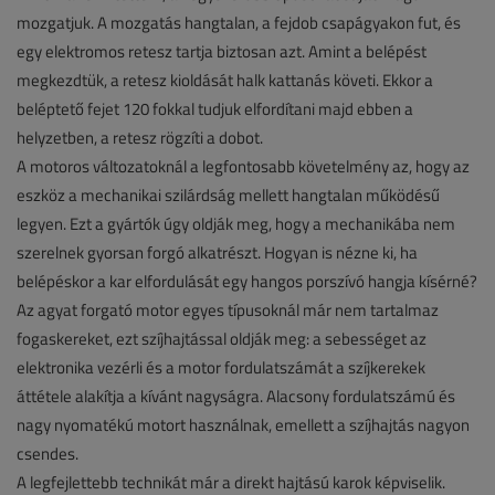
mozgatjuk. A mozgatás hangtalan, a fejdob csapágyakon fut, és
egy elektromos retesz tartja biztosan azt. Amint a belépést
megkezdtük, a retesz kioldását halk kattanás követi. Ekkor a
beléptető fejet 120 fokkal tudjuk elfordítani majd ebben a
helyzetben, a retesz rögzíti a dobot.
A motoros változatoknál a legfontosabb követelmény az, hogy az
eszköz a mechanikai szilárdság mellett hangtalan működésű
legyen. Ezt a gyártók úgy oldják meg, hogy a mechanikába nem
szerelnek gyorsan forgó alkatrészt. Hogyan is nézne ki, ha
belépéskor a kar elfordulását egy hangos porszívó hangja kísérné?
Az agyat forgató motor egyes típusoknál már nem tartalmaz
fogaskereket, ezt szíjhajtással oldják meg: a sebességet az
elektronika vezérli és a motor fordulatszámát a szíjkerekek
áttétele alakítja a kívánt nagyságra. Alacsony fordulatszámú és
nagy nyomatékú motort használnak, emellett a szíjhajtás nagyon
csendes.
A legfejlettebb technikát már a direkt hajtású karok képviselik.