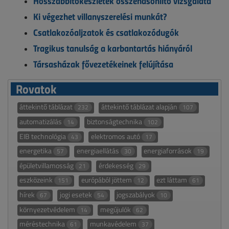
Hosszabbítókészletek összehasonlító vizsgálata
Ki végezhet villanyszerelési munkát?
Csatlakozóaljzatok és csatlakozódugók
Tragikus tanulság a karbantartás hiányáról
Társasházak fővezetékeinek felújítása
Rovatok
áttekintő táblázat
áttekintő táblázat alapján
232
107
automatizálás
biztonságtechnika
14
102
EIB technológia
elektromos autó
43
17
energetika
energiaellátás
energiaforrások
57
30
19
épületvillamosság
érdekesség
21
29
eszközeink
európából jöttem
ezt láttam
151
12
61
hírek
jogi esetek
jogszabályok
67
54
10
környezetvédelem
megújulók
14
62
méréstechnika
munkavédelem
61
37