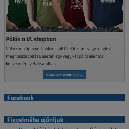
Pólók a VL shopban
Válasszon új, egyedi pólóinkból! Új előfizetés vagy meglévő
meghosszabbítása esetén egy vagy két pólót jelentős
kedvezménnyel vásárolhat.
MEGNÉZEM A PÓLÓKAT →
Facebook
Figyelmébe ajánljuk