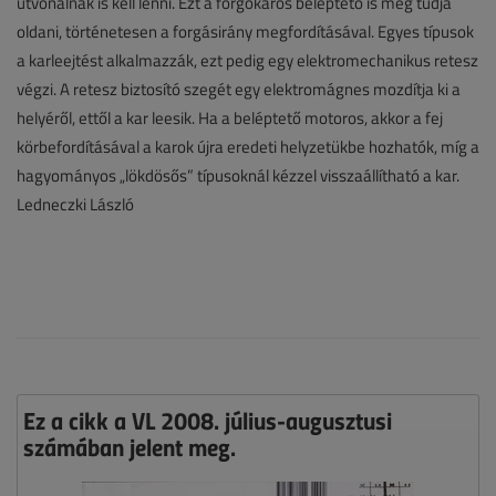
útvonalnak is kell lenni. Ezt a forgókaros beléptető is meg tudja
oldani, történetesen a forgásirány megfordításával. Egyes típusok
a karleejtést alkalmazzák, ezt pedig egy elektromechanikus retesz
végzi. A retesz biztosító szegét egy elektromágnes mozdítja ki a
helyéről, ettől a kar leesik. Ha a beléptető motoros, akkor a fej
körbefordításával a karok újra eredeti helyzetükbe hozhatók, míg a
hagyományos „lökdösős” típusoknál kézzel visszaállítható a kar.
Ledneczki László
Ez a cikk a VL 2008. július-augusztusi
számában jelent meg.