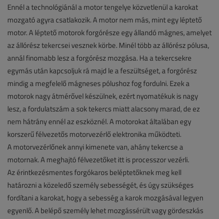
Ennél a technológiánál a motor tengelye közvetlenül a karokat
mozgató agyra csatlakozik. A motor nem más, mint egy léptető
motor. A léptető motorok forgórésze egy állandó mágnes, amelyet
az állórész tekercsei vesznek körbe. Minél több az állórész pólusa,
annál finomabb lesz a forgórész mozgása. Ha a tekercsekre
egymás után kapcsoljuk rá majd le a feszültséget, a forgórész
mindig a megfelelő mágneses pólushoz fog fordulni. Ezek a
motorok nagy átmérővel készülnek, ezért nyomatékuk is nagy
lesz, a fordulatszám a sok tekercs miatt alacsony marad, de ez
nem hátrány ennél az eszköznél. A motorokat általában egy
korszerű félvezetős motorvezérlő elektronika működteti.
A motorvezérlőnek annyi kimenete van, ahány tekercse a
motornak. A meghajtó félvezetőket itt is processzor vezérli.
Az érintkezésmentes forgókaros beléptetőknek meg kell
határozni a közeledő személy sebességét, és úgy szükséges
fordítani a karokat, hogy a sebesség a karok mozgásával legyen
egyenlő. A belépő személy lehet mozgássérült vagy gördeszkás