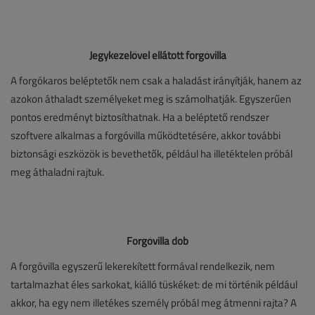
Jegykezelővel ellátott forgóvilla
A forgókaros beléptetők nem csak a haladást irányítják, hanem az
azokon áthaladt személyeket meg is számolhatják. Egyszerűen
pontos eredményt biztosíthatnak. Ha a beléptető rendszer
szoftvere alkalmas a forgóvilla működtetésére, akkor további
biztonsági eszközök is bevethetők, például ha illetéktelen próbál
meg áthaladni rajtuk.
Forgóvilla dob
A forgóvilla egyszerű lekerekített formával rendelkezik, nem
tartalmazhat éles sarkokat, kiálló tüskéket: de mi történik például
akkor, ha egy nem illetékes személy próbál meg átmenni rajta? A