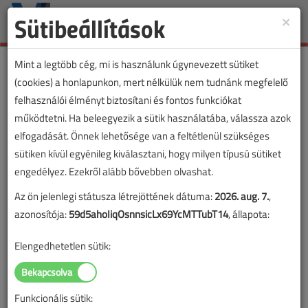
Sütibeállítások
×
Toggle
naviga
Mint a legtöbb cég, mi is használunk úgynevezett sütiket
(cookies) a honlapunkon, mert nélkülük nem tudnánk megfelelő
felhasználói élményt biztosítani és fontos funkciókat
működtetni. Ha beleegyezik a sütik használatába, válassza azok
elfogadását. Önnek lehetősége van a feltétlenül szükséges
sütiken kívül egyénileg kiválasztani, hogy milyen típusú sütiket
engedélyez. Ezekről alább bővebben olvashat.
Az ön jelenlegi státusza létrejöttének dátuma:
2026. aug. 7.
,
azonosítója:
59d5ahoIiqOsnnsicLx69YcMTTubT14
, állapota:
Elengedhetetlen sütik:
Funkcionális sütik:
Lapszám: