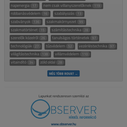
napenergia
nem csak villanyszerelőknek
17
119
robbanásvédelem
szabályozás
16
13
szabványok
szakmakörnyezet
136
99
szakmatörténet
számítástechnika
15
28
szerelők közelről
tanulságos történetek
26
97
technológiák
tűzvédelem
vezérléstechnika
27
52
97
világítástechnika
villámvédelem
138
110
vitaindító
zöld oldal
34
28
MÉG TÖBB ROVAT →
Lapunkat rendszeresen szemlézi az
www.observer.hu