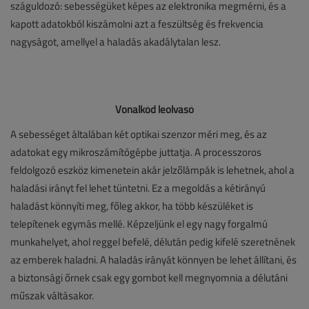
száguldozó: sebességüket képes az elektronika megmérni, és a
kapott adatokból kiszámolni azt a feszültség és frekvencia
nagyságot, amellyel a haladás akadálytalan lesz.
Vonalkód leolvasó
A sebességet általában két optikai szenzor méri meg, és az
adatokat egy mikroszámítógépbe juttatja. A processzoros
feldolgozó eszköz kimenetein akár jelzőlámpák is lehetnek, ahol a
haladási irányt fel lehet tüntetni. Ez a megoldás a kétirányú
haladást könnyíti meg, főleg akkor, ha több készüléket is
telepítenek egymás mellé. Képzeljünk el egy nagy forgalmú
munkahelyet, ahol reggel befelé, délután pedig kifelé szeretnének
az emberek haladni. A haladás irányát könnyen be lehet állítani, és
a biztonsági őrnek csak egy gombot kell megnyomnia a délutáni
műszak váltásakor.