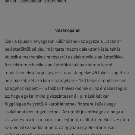
például uszodákban, strandokon.
Vezérlőpanel
Ezek a típusok lényegesen különböznek az egyszerű „racsnis”
beléptetőktől: például már tartalmaznak elektronikát is, tehát
ötvözik a mechanikus rendszerűt az elektronikus beléptetőkkel.
Az elektromechanikus beléptetők általában három karral
rendelkeznek: a forgó agyrész forgástengelye 45 fokos szöget zár
be a házzal, illetve a karok az agyban – 120 fokos elrendezésben
az agyhoz képest – 45 fokban helyezkednek el. Az érdekességük
az, hogy egy kar mindig vízszintesen áll, a másik két kar
függőleges helyzetű. A karok lehetnek fix szerelésűek vagy
csuklópontokon rögzülhetnek. Az utóbbi jelentősége az, hogy a
vízszintesen álló kar bármikor leejthető, ezáltal menekülés esetén
az útvonal szabaddá tehető. Az agyban egy elektronikusan