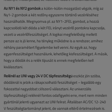
Az NY1 és NY2 gombok
a külön-külön mozgatást végzik, míg az
Ny1-2 gombok a két redőny egyszerre történő vezérléséhez
használhatók. Megnyomva pl. az NY1-2FEL gombot, a hozzá
kapcsolódó két dióda a két FEL irányt vezérlő pontokra kapcsolja,
vezeti a vezérlőfeszültséget. A logikai megfelelőség mellett
persze az is jó lenne, ha tényleg működne is a rendszer, amihez
néhány paramétert figyelembe kell venni. Az egyik az, hogy
egyenfeszültséget használunk, lehetőleg kisfeszültséget. A másik,
hogy a diódák és a relék típusát is ennek megfelelően kell
kiválasztani.
Relénél az UNI vagy 24 V DC tápfeszültségű
eszköz jön szóba,
diódáknál is jelzik a rákapcsolható feszültséget – legalább egy
fokozattal nagyobbat célszerű választani. Az univerzális
tápfeszültségű reléknél fontos odafigyelni erre, mert nem minden
gyártónál jelenti ugyanazt az UNI felirat. Általában AC/DC 12-240
V feszültségtartományt jelent, de vannak eltérő értelmezések is.