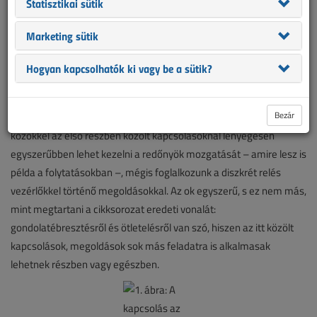
Statisztikai sütik
Joggal vetődhet fel az, hogy célesz- közökkel az első részben
közölt kapcsolásoknál lényegesen egyszerűbben lehet kezelni a
Marketing sütik
redőnyök mo...
Hogyan kapcsolhatók ki vagy be a sütik?
Redőnyvezérlés – 2. rész
Az előző részben bemutattunk alapötleteket a redőnyvezérléshez,
Bezár
időrelék alkalmazásával. Joggal vetődhet fel az, hogy célesz-
közökkel az első részben közölt kapcsolásoknál lényegesen
egyszerűbben lehet kezelni a redőnyök mozgatását – amire lesz is
példa a folytatásokban –, mégis foglalkozunk a diszkrét relés
vezérlőkkel történő megoldásokkal. Az ok egyszerű, s ez nem más,
mint megtartani a cikksorozat eredeti vonalát:
gondolatébresztésről és ötletelésről van szó, hiszen az itt közölt
kapcsolások, megoldások sok más feladatra is alkalmasak
lehetnek részben vagy egészben.