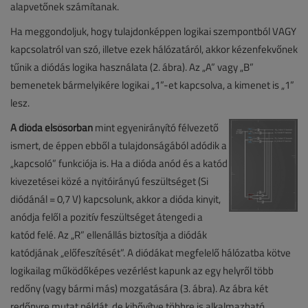
alapvetőnek számítanak.
Ha meggondoljuk, hogy tulajdonképpen logikai szempontból VAGY
kapcsolatról van szó, illetve ezek hálózatáról, akkor kézenfekvőnek
tűnik a diódás logika használata (2. ábra). Az „A” vagy „B”
bemenetek bármelyikére logikai „1”-et kapcsolva, a kimenet is „1”
lesz.
A dióda elsősorban
mint egyenirányító félvezető
ismert, de éppen ebből a tulajdonságából adódik a
„kapcsoló” funkciója is. Ha a dióda anód és a katód
kivezetései közé a nyitóirányú feszültséget (Si
diódánál = 0,7 V) kapcsolunk, akkor a dióda kinyit,
anódja felől a pozitív feszültséget átengedi a
katód felé. Az „R” ellenállás biztosítja a diódák
katódjának „előfeszítését”. A diódákat megfelelő hálózatba kötve
logikailag működőképes vezérlést kapunk az egy helyről több
redőny (vagy bármi más) mozgatására (3. ábra). Az ábra két
redőnyre mutat példát, de kibővítve többre is alkalmazható.