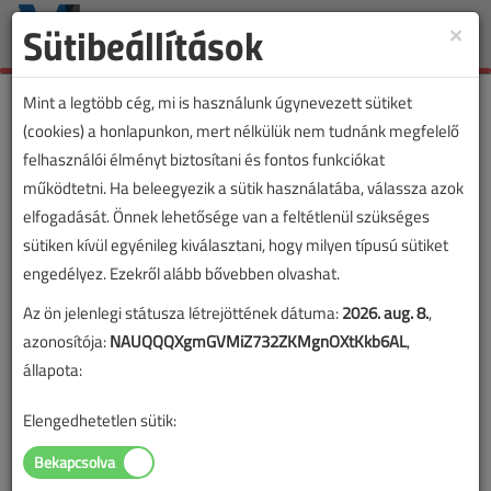
Sütibeállítások
×
Toggle
naviga
Mint a legtöbb cég, mi is használunk úgynevezett sütiket
(cookies) a honlapunkon, mert nélkülük nem tudnánk megfelelő
felhasználói élményt biztosítani és fontos funkciókat
működtetni. Ha beleegyezik a sütik használatába, válassza azok
elfogadását. Önnek lehetősége van a feltétlenül szükséges
sütiken kívül egyénileg kiválasztani, hogy milyen típusú sütiket
engedélyez. Ezekről alább bővebben olvashat.
Az ön jelenlegi státusza létrejöttének dátuma:
2026. aug. 8.
,
azonosítója:
NAUQQQXgmGVMiZ732ZKMgnOXtKkb6AL
,
állapota:
Elengedhetetlen sütik:
Lapszám: