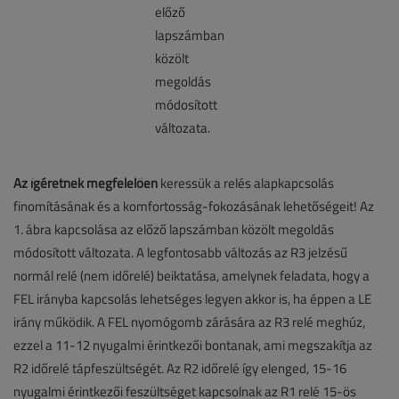
Az ígéretnek megfelelően
keressük a relés alapkapcsolás
finomításának és a komfortosság-fokozásának lehetőségeit! Az
1. ábra kapcsolása az előző lapszámban közölt megoldás
módosított változata. A legfontosabb változás az R3 jelzésű
normál relé (nem időrelé) beiktatása, amelynek feladata, hogy a
FEL irányba kapcsolás lehetséges legyen akkor is, ha éppen a LE
irány működik. A FEL nyomógomb zárására az R3 relé meghúz,
ezzel a 11-12 nyugalmi érintkezői bontanak, ami megszakítja az
R2 időrelé tápfeszültségét. Az R2 időrelé így elenged, 15-16
nyugalmi érintkezői feszültséget kapcsolnak az R1 relé 15-ös