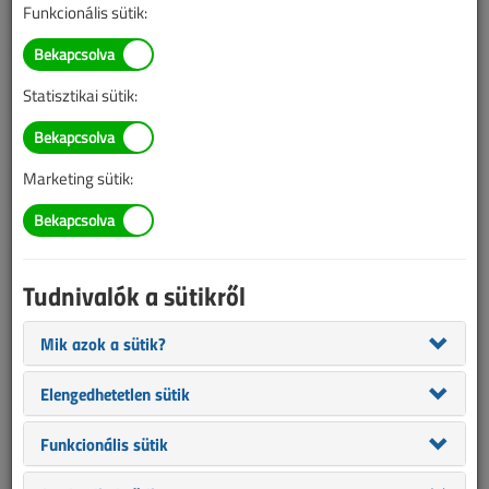
Funkcionális sütik:
TARTALOM
Statisztikai sütik:
Automatizálás
Irányítástechnikai
Marketing sütik:
hétköznapok IX. -
Redőnyvezérlés
2011/6. lapszám
|
Porempovics József
|
5377 |
Tudnivalók a sütikről
Mik azok a sütik?
Figylem! Ez a cikk 15 éve frissült utoljára. A benne szereplő
információk mára aktualitásukat veszíthették, valamint a tartalom
Elengedhetetlen sütik
helyenként hiányos lehet (képek, táblázatok stb.).
Funkcionális sütik
Redőnyvezérlés – 2. rész Az előző részben bemutattunk
alapötleteket a redőnyvezérléshez, időrelék alkalmazásával.