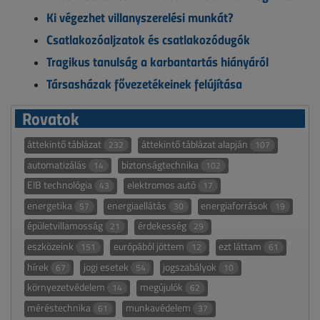
Ki végezhet villanyszerelési munkát?
Csatlakozóaljzatok és csatlakozódugók
Tragikus tanulság a karbantartás hiányáról
Társasházak fővezetékeinek felújítása
Rovatok
áttekintő táblázat
áttekintő táblázat alapján
232
107
automatizálás
biztonságtechnika
14
102
EIB technológia
elektromos autó
43
17
energetika
energiaellátás
energiaforrások
57
30
19
épületvillamosság
érdekesség
21
29
eszközeink
európából jöttem
ezt láttam
151
12
61
hírek
jogi esetek
jogszabályok
67
54
10
környezetvédelem
megújulók
14
62
méréstechnika
munkavédelem
61
37