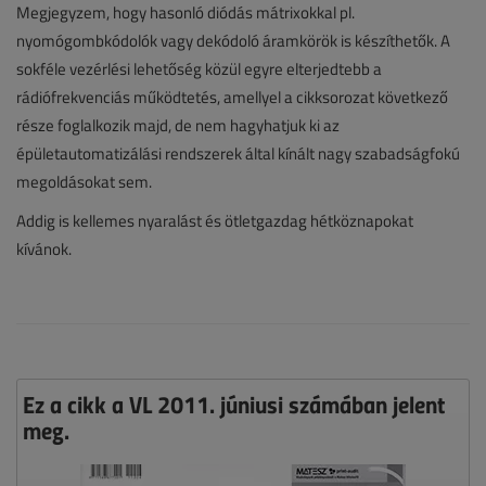
Megjegyzem, hogy hasonló diódás mátrixokkal pl.
nyomógombkódolók vagy dekódoló áramkörök is készíthetők. A
sokféle vezérlési lehetőség közül egyre elterjedtebb a
rádiófrekvenciás működtetés, amellyel a cikksorozat következő
része foglalkozik majd, de nem hagyhatjuk ki az
épületautomatizálási rendszerek által kínált nagy szabadságfokú
megoldásokat sem.
Addig is kellemes nyaralást és ötletgazdag hétköznapokat
kívánok.
Ez a cikk a VL 2011. júniusi számában jelent
meg.