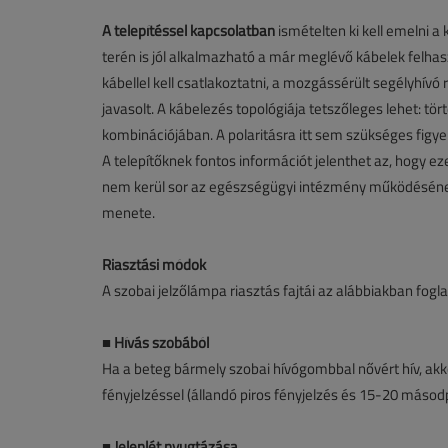
A telepítéssel kapcsolatban
ismételten ki kell emelni a
terén is jól alkalmazható a már meglévő kábelek felhas
kábellel kell csatlakoztatni, a mozgássérült segélyhívó
javasolt. A kábelezés topológiája tetszőleges lehet: tört
kombinációjában. A polaritásra itt sem szükséges figy
A telepítőknek fontos információt jelenthet az, hogy eze
nem kerül sor az egészségügyi intézmény működésének f
menete.
Riasztási módok
A szobai jelzőlámpa riasztás fajtái az alábbiakban fogl
■
Hívás szobából
Ha a beteg bármely szobai hívógombbal nővért hív, akko
fényjelzéssel (állandó piros fényjelzés és 15-20 másodp
■
Jelenlét nyugtázása