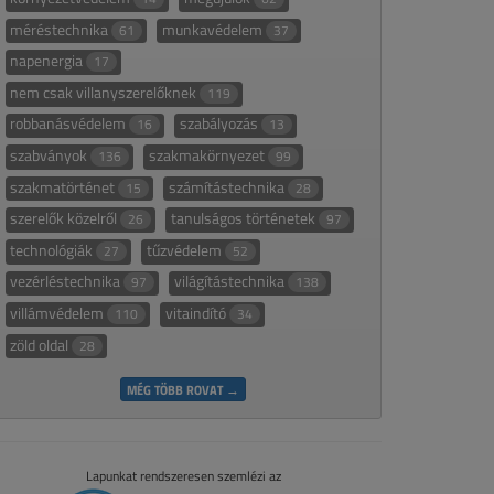
méréstechnika
munkavédelem
61
37
napenergia
17
nem csak villanyszerelőknek
119
robbanásvédelem
szabályozás
16
13
szabványok
szakmakörnyezet
136
99
szakmatörténet
számítástechnika
15
28
szerelők közelről
tanulságos történetek
26
97
technológiák
tűzvédelem
27
52
vezérléstechnika
világítástechnika
97
138
villámvédelem
vitaindító
110
34
zöld oldal
28
MÉG TÖBB ROVAT →
Lapunkat rendszeresen szemlézi az