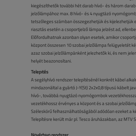
kiegészíthetők további hét darab hívó- és három dar
jelzőlámpához max. 8 hívó- és 4 nyugtázó nyomógomb k
tetszőleges számban összegezhetjük és kijelezhetjük 
riasztás esetén a csoportjelző lámpa jelzést ad, ellenb
Előfordulhatnak azonban olyan esetek, amikor csoportj
központ összesen 10 szobai jelzőlámpa felügyeletét kép
azaz szobai jelzőlámpánként jelezhetők ki, és nem jel
helyét beazonosítani.
Telepítés
A segélyhívó rendszer telepítésénél konkrét kábel alka
mindazonáltal a gyártó J-Y(St) 2x2x0,8 típusú kábelt jav
hívó-, továbbá nyugtázó nyomógombok vezetékhossza 
vezetékhossz érvényes a központ és a szobai jelzőlámp
Széleskörű felhasználhatóságából adódóan ezeket a ké
Telepítésre került már pl. Tesco áruházakban, az MTV 
Nővérhívó rendszer