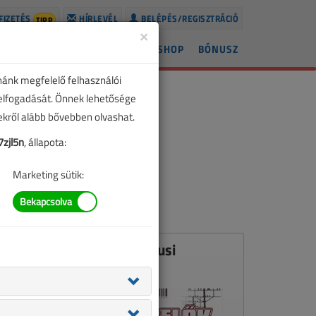
FIZETÉS
HÍRLEVÉL
BELÉPÉS/REGISZTRÁCIÓ
TIPP
×
ÍREK
LAPSZÁMOK
BLOG
SHOP
BÓNUSZ
nánk megfelelő felhasználói
 elfogadását. Önnek lehetősége
zekről alább bővebben olvashat.
zjl5n
, állapota:
Marketing sütik:
Ez a cikk a VL 2009. márciusi
számában jelent meg.