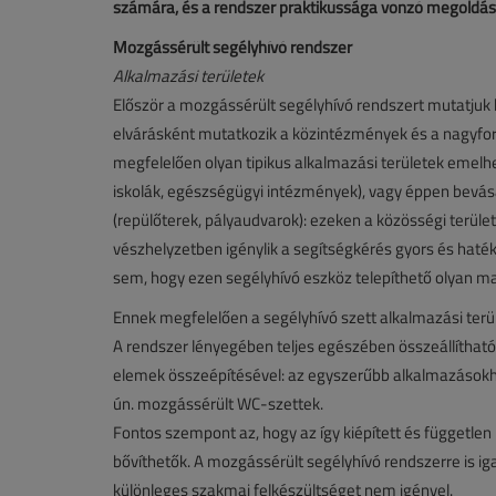
számára, és a rendszer praktikussága vonzó megoldást 
Mozgássérült segélyhívó rendszer
Alkalmazási területek
Először a mozgássérült segélyhívó rendszert mutatjuk b
elvárásként mutatkozik a közintézmények és a nagyfo
megfelelően olyan tipikus alkalmazási területek emelh
iskolák, egészségügyi intézmények), vagy éppen bevá
(repülőterek, pályaudvarok): ezeken a közösségi terül
vészhelyzetben igénylik a segítségkérés gyors és haté
sem, hogy ezen segélyhívó eszköz telepíthető olyan ma
Ennek megfelelően a segélyhívó szett alkalmazási terül
A rendszer lényegében teljes egészében összeállítha
elemek összeépítésével: az egyszerűbb alkalmazásokhoz 
ún. mozgássérült WC-szettek.
Fontos szempont az, hogy az így kiépített és függetle
bővíthetők. A mozgássérült segélyhívó rendszerre is iga
különleges szakmai felkészültséget nem igényel.