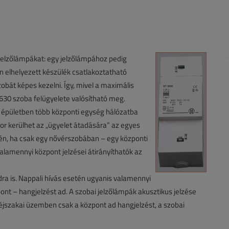
i jelzőlámpákat: egy jelzőlámpához pedig
en elhelyezett készülék csatlakoztatható
bát képes kezelni. Így, mivel a maximális
 630 szoba felügyelete valósítható meg.
y épületben több központi egység hálózatba
sor kerülhet az „ügyelet átadására” az egyes
etén, ha csak egy nővérszobában – egy központi
valamennyi központ jelzései átirányíthatók az
a is. Nappali hívás esetén ugyanis valamennyi
ont – hangjelzést ad. A szobai jelzőlámpák akusztikus jelzése
éjszakai üzemben csak a központ ad hangjelzést, a szobai