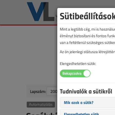
Sütibeállításo
Mint a legtöbb cég, mi is használ
élményt biztosítani és fontos fun
van a feltétlenül szükséges sütike
Az ön jelenlegi státusza létrejöt
Elengedhetetlen sütik:
Tudnivalók a sütikről
Lapszám:
Mik azok a sütik?
Automatizálás
Elengedhetetlen sütik