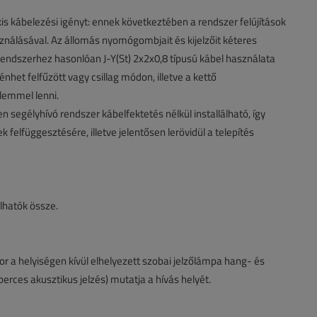
 kis kábelezési igényt: ennek következtében a rendszer felújítások
ználásával. Az állomás nyomógombjait és kijelzőit kéteres
 rendszerhez hasonlóan J-Y(St) 2x2x0,8 típusú kábel használata
énhet felfűzött vagy csillag módon, illetve a kettő
elemmel lenni.
n segélyhívó rendszer kábelfektetés nélkül installálható, így
elfüggesztésére, illetve jelentősen lerövidül a telepítés
alhatók össze.
r a helyiségen kívül elhelyezett szobai jelzőlámpa hang- és
erces akusztikus jelzés) mutatja a hívás helyét.