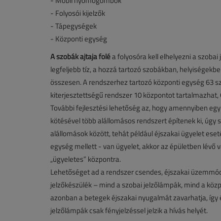
- Mobil nyomógombok
- Folyosói kijelzők
- Tápegységek
- Központi egység
A szobák ajtaja fölé
a folyosóra kell elhelyezni a szoba
legfeljebb tíz, a hozzá tartozó szobákban, helyiségekb
összesen. A rendszerhez tartozó központi egység 63 szo
kiterjesztettségű rendszer 10 központot tartalmazhat,
További fejlesztési lehetőség az, hogy amennyiben eg
kötésével több alállomásos rendszert építenek ki, úgy 
alállomások között, tehát például éjszakai ügyelet es
egység mellett - van ügyelet, akkor az épületben lévő 
„ügyeletes” központra.
Lehetőséget ad a rendszer csendes, éjszakai üzemmódr
jelzőkészülék – mind a szobai jelzőlámpák, mind a közp
azonban a betegek éjszakai nyugalmát zavarhatja, így 
jelzőlámpák csak fényjelzéssel jelzik a hívás helyét.