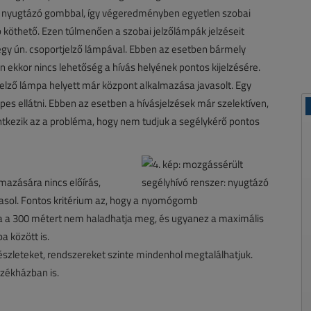
ab nyugtázó gombbal, így végeredményben egyetlen szobai
öthető. Ezen túlmenően a szobai jelzőlámpák jelzéseit
egy ún. csoportjelző lámpával. Ebben az esetben bármely
en ekkor nincs lehetőség a hívás helyének pontos kijelzésére.
elző lámpa helyett már központ alkalmazása javasolt. Egy
es ellátni. Ebben az esetben a hívásjelzések már szelektíven,
entkezik az a probléma, hogy nem tudjuk a segélykérő pontos
lmazására nincs előírás,
asol. Fontos kritérium az, hogy a
a 300 métert nem haladhatja meg, és ugyanez a maximális
a között is.
szleteket, rendszereket szinte mindenhol megtalálhatjuk.
Székházban is.