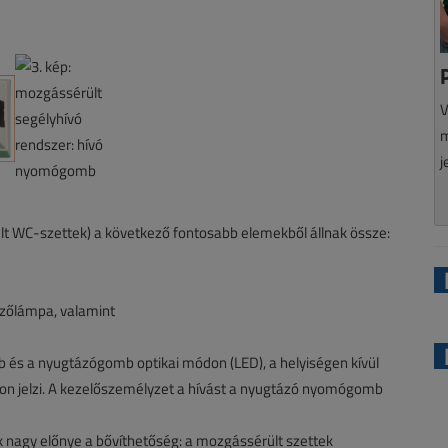
V
m
j
ült WC-szettek) a következő fontosabb elemekből állnak össze:
elzőlámpa, valamint
mb és a nyugtázógomb optikai módon (LED), a helyiségen kívül
don jelzi. A kezelőszemélyzet a hívást a nyugtázó nyomógomb
k nagy előnye a bővíthetőség: a mozgássérült szettek