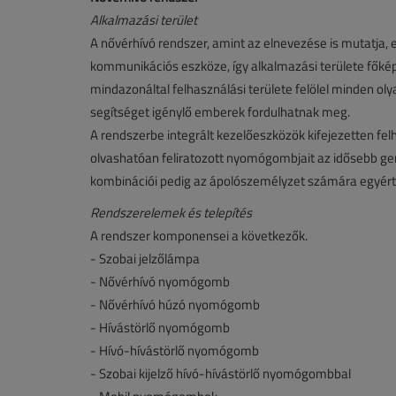
Alkalmazási terület
A nővérhívó rendszer, amint az elnevezése is mutatja
kommunikációs eszköze, így alkalmazási területe főképp
mindazonáltal felhasználási területe felölel minden oly
segítséget igénylő emberek fordulhatnak meg.
A rendszerbe integrált kezelőeszközök kifejezetten felha
olvashatóan feliratozott nyomógombjait az idősebb gene
kombinációi pedig az ápolószemélyzet számára egyértelm
Rendszerelemek és telepítés
A rendszer komponensei a következők.
- Szobai jelzőlámpa
- Nővérhívó nyomógomb
- Nővérhívó húzó nyomógomb
- Hívástörlő nyomógomb
- Hívó-hívástörlő nyomógomb
- Szobai kijelző hívó-hívástörlő nyomógombbal