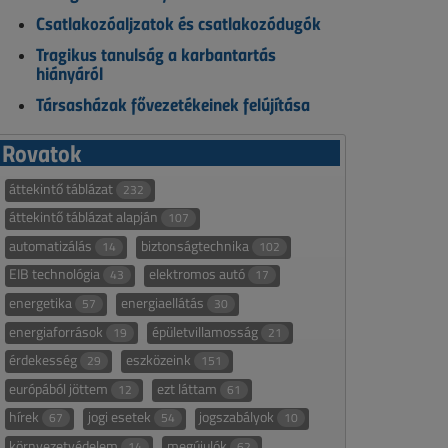
Csatlakozóaljzatok és csatlakozódugók
Tragikus tanulság a karbantartás
hiányáról
Társasházak fővezetékeinek felújítása
Rovatok
áttekintő táblázat
232
áttekintő táblázat alapján
107
automatizálás
biztonságtechnika
14
102
EIB technológia
elektromos autó
43
17
energetika
energiaellátás
57
30
energiaforrások
épületvillamosság
19
21
érdekesség
eszközeink
29
151
európából jöttem
ezt láttam
12
61
hírek
jogi esetek
jogszabályok
67
54
10
környezetvédelem
megújulók
14
62