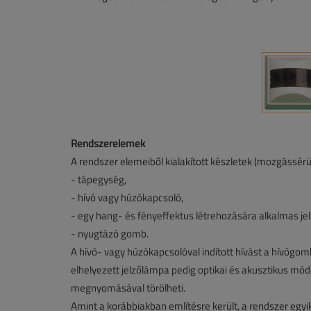
Rendszerelemek
A rendszer elemeiből kialakított készletek (mozgássér
- tápegység,
- hívó vagy húzókapcsoló,
- egy hang- és fényeffektus létrehozására alkalmas j
- nyugtázó gomb.
A hívó- vagy húzókapcsolóval indított hívást a hívógo
elhelyezett jelzőlámpa pedig optikai és akusztikus mó
megnyomásával törölheti.
Amint a korábbiakban említésre került, a rendszer egyi