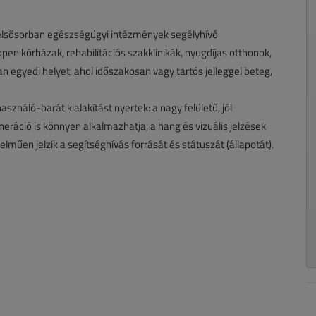
, elsősorban egészségügyi intézmények segélyhívó
en kórházak, rehabilitációs szakklinikák, nyugdíjas otthonok,
an egyedi helyet, ahol időszakosan vagy tartós jelleggel beteg,
sználó-barát kialakítást nyertek: a nagy felületű, jól
ráció is könnyen alkalmazhatja, a hang és vizuális jelzések
űen jelzik a segítséghívás forrását és státuszát (állapotát).