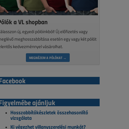
Pólók a VL shopban
álasszon új, egyedi pólóinkból! Új előfizetés vagy
eglévő meghosszabbítása esetén egy vagy két pólót
elentős kedvezménnyel vásárolhat.
MEGNÉZEM A PÓLÓKAT →
Facebook
Figyelmébe ajánljuk
Hosszabbítókészletek összehasonlító
vizsgálata
Ki végezhet villanyszerelési munkát?