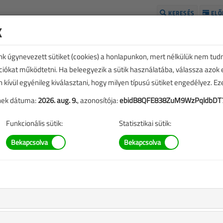
KERESÉS
ELŐ
k
H
unk úgynevezett sütiket (cookies) a honlapunkon, mert nélkülük nem tud
kciókat működtetni. Ha beleegyezik a sütik használatába, válassza azok
n kívül egyénileg kiválasztani, hogy milyen típusú sütiket engedélyez. E
tének dátuma:
2026. aug. 9.
, azonosítója:
ebidB8QFE838ZuM9WzPqldbDT7
Funkcionális sütik:
Statisztikai sütik:
TARTALOM