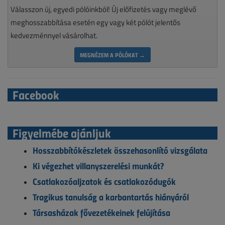
Válasszon új, egyedi pólóinkból! Új előfizetés vagy meglévő
meghosszabbítása esetén egy vagy két pólót jelentős
kedvezménnyel vásárolhat.
MEGNÉZEM A PÓLÓKAT →
Facebook
Figyelmébe ajánljuk
Hosszabbítókészletek összehasonlító vizsgálata
Ki végezhet villanyszerelési munkát?
Csatlakozóaljzatok és csatlakozódugók
Tragikus tanulság a karbantartás hiányáról
Társasházak fővezetékeinek felújítása