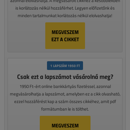
azonnal elolvashatja. A megvásárolt cikkhez a későbbiekben
is korlátozás nélkül hozzáférhet. Legyen előfizetőnk és
minden tartalmunkat korlátozás nélkül elolvashatja!
MEGVESZEM
EZT A CIKKET
1 LAPSZÁM 1950 FT
Csak ezt a lapszámot vásárolná meg?
1950 Ft-ért online bankkártyás fizetéssel, azonnal
megvásárolhatja a lapszámot, amelyben ez a cikk olvasható,
ezzel hozzáférést kap a szám összes cikkéhez, amit pdf
formátumban le is tölthet.
MEGVESZEM