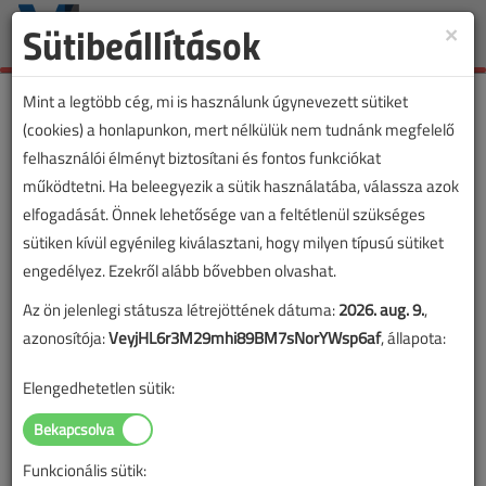
Sütibeállítások
×
Toggle
naviga
Mint a legtöbb cég, mi is használunk úgynevezett sütiket
(cookies) a honlapunkon, mert nélkülük nem tudnánk megfelelő
felhasználói élményt biztosítani és fontos funkciókat
működtetni. Ha beleegyezik a sütik használatába, válassza azok
elfogadását. Önnek lehetősége van a feltétlenül szükséges
sütiken kívül egyénileg kiválasztani, hogy milyen típusú sütiket
engedélyez. Ezekről alább bővebben olvashat.
Az ön jelenlegi státusza létrejöttének dátuma:
2026. aug. 9.
,
azonosítója:
VeyjHL6r3M29mhi89BM7sNorYWsp6af
, állapota:
Elengedhetetlen sütik:
Funkcionális sütik:
Lapszám: