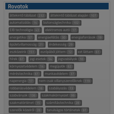
Rovatok
áttekintő táblázat
áttekintő táblázat alapján
232
107
automatizálás
biztonságtechnika
14
102
EIB technológia
elektromos autó
43
17
energetika
energiaellátás
energiaforrások
57
30
19
épületvillamosság
érdekesség
21
29
eszközeink
európából jöttem
ezt láttam
151
12
61
hírek
jogi esetek
jogszabályok
67
54
10
környezetvédelem
megújulók
14
62
méréstechnika
munkavédelem
61
37
napenergia
nem csak villanyszerelőknek
17
119
robbanásvédelem
szabályozás
16
13
szabványok
szakmakörnyezet
136
99
szakmatörténet
számítástechnika
15
28
szerelők közelről
tanulságos történetek
26
97