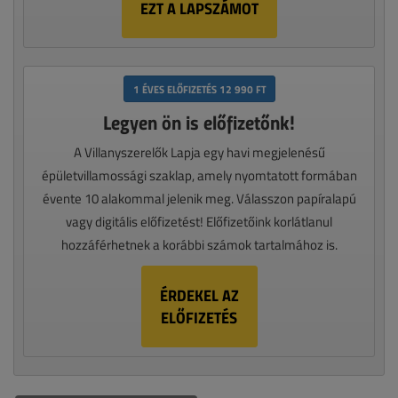
EZT A LAPSZÁMOT
1 ÉVES ELŐFIZETÉS 12 990 FT
Legyen ön is előfizetőnk!
A Villanyszerelők Lapja egy havi megjelenésű
épületvillamossági szaklap, amely nyomtatott formában
évente 10 alakommal jelenik meg. Válasszon papíralapú
vagy digitális előfizetést! Előfizetőink korlátlanul
hozzáférhetnek a korábbi számok tartalmához is.
ÉRDEKEL AZ
ELŐFIZETÉS