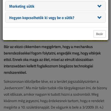
Marketing sütik
Hogyan kapcsolhatók ki vagy be a sütik?
Bezár
Bár az előző cikkemben megígértem, hogy a mechanikus
berendezésekkel fogom folytatni, engedjék meg, hogy eltérjek
ettől. Ennek oka maga az élet, mivel az elmúlt időszakban
intenzívebben kellett foglalkoznom biogázos technológiai
rendszerekkel.
Sokszorosan idézőjelbe téve, ez a terület jogszabályszinten a
„kedvencem”. Ma már talán tudok róla tárgyilagosan írni, de bizony
volt időszak, amikor nagyon ki tudott hozni a sodromból. Meg
kívánom még jegyezni, hogy érdekesnek tartom, hogy e rendelet
megérte a 10. születésnapját. De vágjunk is bele a 3/2009. (II. 4.)