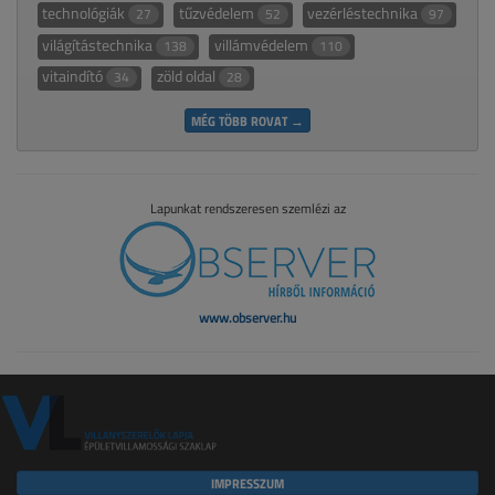
technológiák
tűzvédelem
vezérléstechnika
27
52
97
világítástechnika
villámvédelem
138
110
vitaindító
zöld oldal
34
28
MÉG TÖBB ROVAT →
Lapunkat rendszeresen szemlézi az
www.observer.hu
IMPRESSZUM