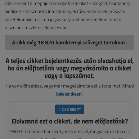
ÖM rendelet a megújuló energiaforrásokat – biogázt, bioetanolt,
biodízelt – hasznosító létesítmények tűzvédelmének műszaki
követelményeiről című jogszabály robbanásvédelmet érintő
részeinek részletes elemzésébe.
A cikk még 18 820 karakternyi szöveget tartalmaz.
A teljes cikket bejelentkezés után olvashatja el,
ha ön előfizetőnk vagy megvásárolta a cikket
vagy a lapszámot.
Ha van előfizetése, vagy már megvásárolta ezt a tartalmat,
itt tud
bejelentkezni
.
1 CIKK 950 FT
Elolvasná ezt a cikket, de nem előfizetőnk?
950 Ft-ért online bankkártyás fizetéssel, megvásárolhatja és