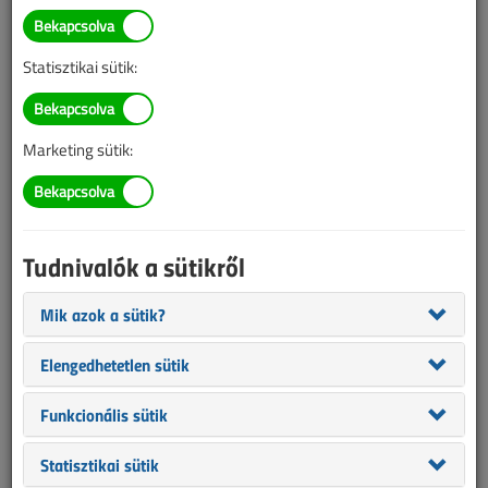
TARTALOM
Statisztikai sütik:
Robbanásvédelem
Biogázüzem tűzvédelmének
Marketing sütik:
műszaki követelményei
Robbanásbiztonság-technika V.
Tudnivalók a sütikről
2019/6. lapszám
|
Parádi Ervin
|
3573 |
Mik azok a sütik?
Figylem! Ez a cikk 7 éve frissült utoljára. A benne szereplő
Elengedhetetlen sütik
információk mára aktualitásukat veszíthették, valamint a tartalom
helyenként hiányos lehet (képek, táblázatok stb.).
Funkcionális sütik
Statisztikai sütik